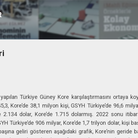
Ana içeriğe atla
R
ri
 yapılan Türkiye Güney Kore karşılaştırmasını ortaya ko
,3, Kore’de 38,1 milyon kişi, GSYH Türkiye’de 96,6 milyar
de 2.134 dolar, Kore’de 1.715 dolarmış. 2022 sonu itibar
YH Türkiye’de 906 milyar, Kore’de 1,7 trilyon dolar, kişi ba
başına geliri gösteren aşağıdaki grafik, Kore’nin geride b