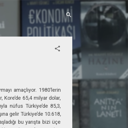
ymayı amaçlıyor. 1980’lerin
, Kore’de 65,4 milyar dolar,
ıyla nüfus Türkiye’de 85,3,
şına gelir Türkiye’de 10.618,
aşladığı bu yarışta bizi üçe