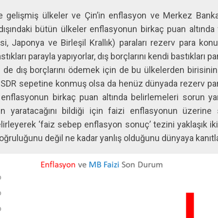
le gelişmiş ülkeler ve Çin’in enflasyon ve Merkez Bankası
dışındaki bütün ülkeler enflasyonun birkaç puan altında f
i, Japonya ve Birleşil Krallık) paraları rezerv para k
bastıkları parayla yapıyorlar, dış borçlarını kendi bastıkları 
n de dış borçlarını ödemek için de bu ülkelerden birisin
nin SDR sepetine konmuş olsa da henüz dünyada rezerv p
 enflasyonun birkaç puan altında belirlemeleri sorun yar
n yaratacağını bildiği için faizi enflasyonun üzerine s
irleyerek ‘faiz sebep enflasyon sonuç’ tezini yaklaşık ik
 doğruluğunu değil ne kadar yanlış olduğunu dünyaya kanıt