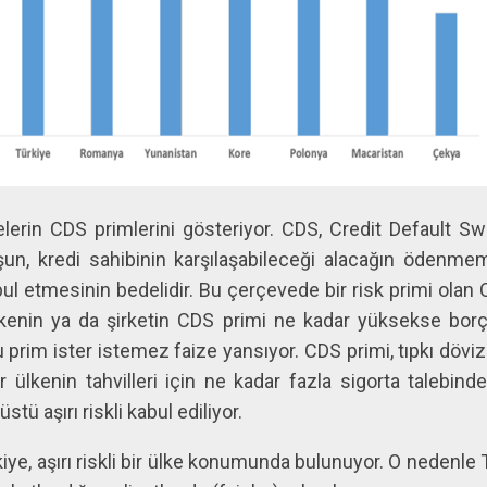
kelerin CDS primlerini gösteriyor. CDS, Credit Default S
şun, kredi sahibinin karşılaşabileceği alacağın ödenmemes
ul etmesinin bedelidir. Bu çerçevede bir risk primi olan
r ülkenin ya da şirketin CDS primi ne kadar yüksekse bo
rim ister istemez faize yansıyor. CDS primi, tıpkı döviz 
ir ülkenin tahvilleri için ne kadar fazla sigorta talebi
tü aşırı riskli kabul ediliyor.
iye, aşırı riskli bir ülke konumunda bulunuyor. O nedenl