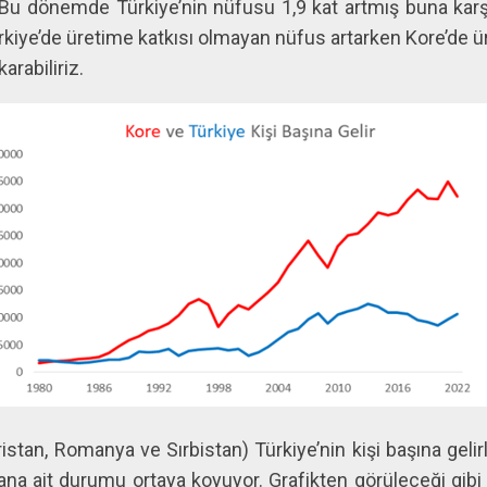
. Bu dönemde Türkiye’nin nüfusu 1,9 kat artmış buna karşı
rkiye’de üretime katkısı olmayan nüfus artarken Kore’de ü
rabiliriz.
istan, Romanya ve Sırbistan) Türkiye’nin kişi başına gelirle
na ait durumu ortaya koyuyor. Grafikten görüleceği gibi 