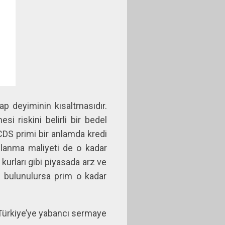
wap deyiminin kısaltmasıdır.
i riskini belirli bir bedel
 CDS primi bir anlamda kredi
rçlanma maliyeti de o kadar
kurları gibi piyasada arz ve
nde bulunulursa prim o kadar
e Türkiye’ye yabancı sermaye