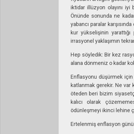
iktidar illüzyon olayını iy
Önünde sonunda ne kadar i
yabancı paralar karşısınd
kur yükselişinin yarattığı
irrasyonel yaklaşımın tekra
Hep söyledik: Bir kez rasyo
alana dönmeniz o kadar kola
Enflasyonu düşürmek için 
katlanmak gerekir. Ne var 
öteden beri bizim siyasetçi
kalıcı olarak çözememe
ödünleşmeyi ikinci lehin
Ertelenmiş enflasyon günün