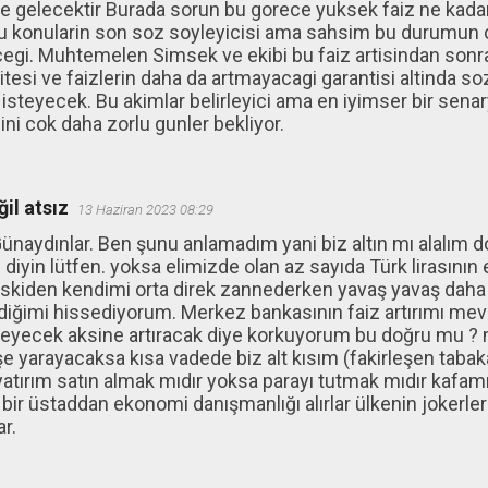
e gelecektir Burada sorun bu gorece yuksek faiz ne kadar
 konularin son soz soyleyicisi ama sahsim bu durumun 
gi. Muhtemelen Simsek ve ekibi bu faiz artisindan sonra
litesi ve faizlerin daha da artmayacagi garantisi altinda so
steyecek. Bu akimlar belirleyici ama en iyimser bir senar
ini cok daha zorlu gunler bekliyor.
il atsız
13 Haziran 2023 08:29
aydınlar. Ben şunu anlamadım yani biz altın mı alalım dol
 diyin lütfen. yoksa elimizde olan az sayıda Türk lirasının
eskiden kendimi orta direk zannederken yavaş yavaş daha 
iğimi hissediyorum. Merkez bankasının faiz artırımı mevc
meyecek aksine artıracak diye korkuyorum bu doğru mu ? 
e yarayacaksa kısa vadede biz alt kısım (fakirleşen tabak
yatırım satın almak mıdır yoksa parayı tutmak mıdır kafam
i bir üstaddan ekonomi danışmanlığı alırlar ülkenin jokerle
ar.