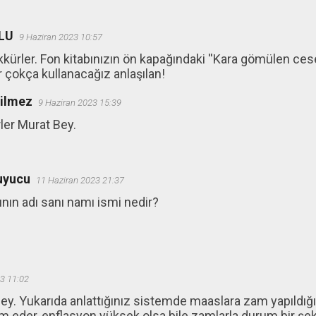
LU
9 Haziran 2023 10:57
kkürler. Fon kitabınızın ön kapağındaki ''Kara gömülen cese
 çokça kullanacağız anlaşılan!
ğilmez
9 Haziran 2023 15:39
ler Murat Bey.
uyucu
11 Haziran 2023 21:37
ının adı sanı namı ismi nedir?
3 11:02
y. Yukarıda anlattığınız sistemde maaslara zam yapıldığı
m eder, enflasyon yüksek olsa bile zamlarla durum bir şeki