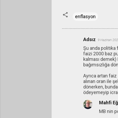
enflasyon
Adsız
9 Haziran 202
Y
Şu anda politika 
o
faizi 2000 baz pu
r
kalması demek) B
u
bağımsızlığa dön
m
Ayrıca artan faiz
l
alınan oran ile ş
a
dönerken, bundan
ödeyemeyip icralı
r
Mahfi E
MB nin po