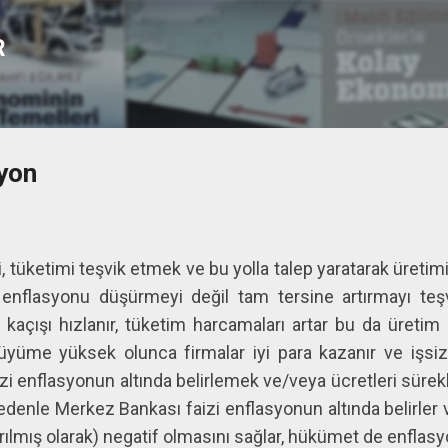
Ana içeriğe atla
R
yon
 tüketimi teşvik etmek ve bu yolla talep yaratarak üretim
 enflasyonu düşürmeyi değil tam tersine artırmayı teş
n kaçışı hızlanır, tüketim harcamaları artar bu da üretim
yüme yüksek olunca firmalar iyi para kazanır ve işsizl
zi enflasyonun altında belirlemek ve/veya ücretleri sürek
denle Merkez Bankası faizi enflasyonun altında belirler v
rılmış olarak) negatif olmasını sağlar, hükümet de enfla