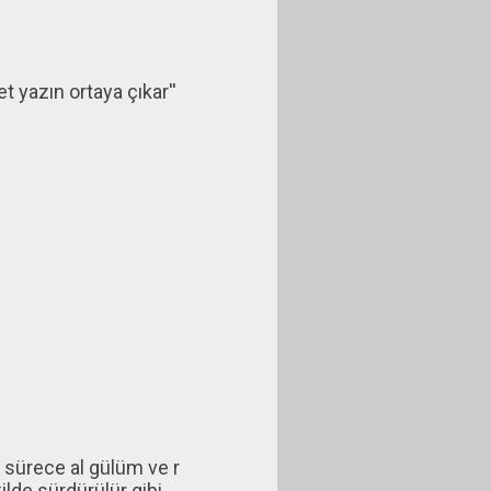
t yazın ortaya çıkar''
 sürece al gülüm ve r
lde sürdürülür gibi