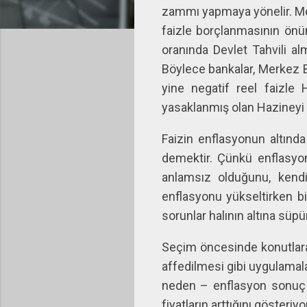
zammı yapmaya yönelir. Mer
faizle borçlanmasının önüne
oranında Devlet Tahvili alm
Böylece bankalar, Merkez Ba
yine negatif reel faizle
yasaklanmış olan Hazineyi
Faizin enflasyonun altınd
demektir. Çünkü enflasyon
anlamsız olduğunu, kendile
enflasyonu yükseltirken b
sorunlar halının altına süpür
Seçim öncesinde konutlara 
affedilmesi gibi uygulamala
neden – enflasyon sonuç s
fiyatların arttığını göster