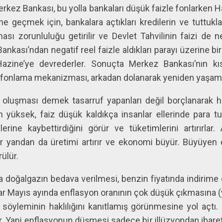
kez Bankası, bu yolla bankaları düşük faizle fonlarken 
 geçmek için, bankalara açtıkları kredilerin ve tuttukla
ası zorunluluğu getirilir ve Devlet Tahvilinin faizi de 
nkası’ndan negatif reel faizle aldıkları parayı üzerine b
 Hazine’ye devrederler. Sonuçta Merkez Bankası’nın kı
 fonlama mekanizması, arkadan dolanarak yeniden yaşama 
a oluşması demek tasarruf yapanları değil borçlanarak 
 yüksek, faiz düşük kaldıkça insanlar ellerinde para t
rine kaybettirdiğini görür ve tüketimlerini artırırlar
ir yandan da üretimi artırır ve ekonomi büyür. Büyüyen 
ülür.
doğalgazın bedava verilmesi, benzin fiyatında indirime g
r Mayıs ayında enflasyon oranının çok düşük çıkmasına (y
öyleminin haklılığını kanıtlamış görünmesine yol açt
iyor. Yani enflasyonun düşmesi sadece bir illüzyondan ibar