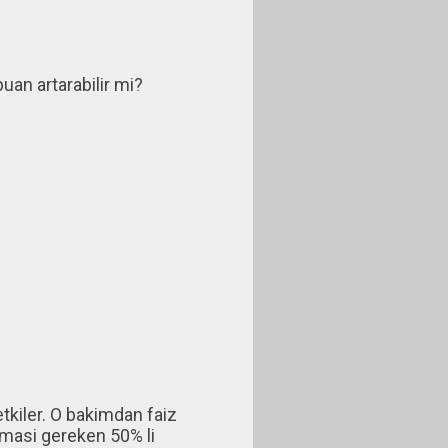
an artarabilir mi?
etkiler. O bakimdan faiz
olmasi gereken 50% li