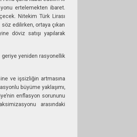
lasyonu ertelemekten ibaret.
çecek. Nitekim Türk Lirası
öz edilirken, ortaya çıkan
yine döviz satışı yapılarak
i geriye yeniden rasyonellik
ne ve işsizliğin artmasına
flasyonlu büyüme yaklaşımı,
rkiye’nin enflasyon sorununu
ksimizasyonu arasındaki