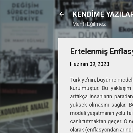
KENDİME YAZILA
Mahfi Eğilmez
Ertelenmiş Enflas
Haziran 09, 2023
Türkiye’nin, büyüme modeli,
kurulmuştur. Bu yaklaşım
arttıkça insanların parada
yüksek olmasını sağlar. Bü
modeli yaşatmanın yolu fai
canlı tutmaktan geçer. O ne
olarak (enflasyondan arındı