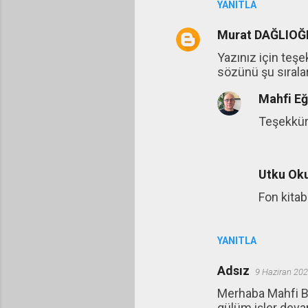
YANITLA
Murat DAĞLIOĞ
Yazınız için teşe
sözünü şu sıralar
Mahfi E
Teşekkür
Utku Ok
Fon kitab
YANITLA
Adsız
9 Haziran 202
Merhaba Mahfi Be
gülüm işler deva