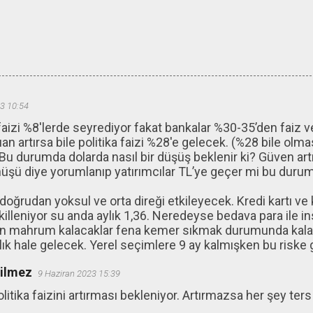
3 10:54
faizi %8'lerde seyrediyor fakat bankalar %30-35’den faiz 
an artırsa bile politika faizi %28'e gelecek. (%28 bile olma
u durumda dolarda nasıl bir düşüş beklenir ki? Güven artı
üşü diye yorumlanıp yatırımcılar TL’ye geçer mi bu duru
 doğrudan yoksul ve orta direği etkileyecek. Kredi kartı ve
ekilleniyor su anda aylık 1,36. Neredeyse bedava para ile in
 mahrum kalacaklar fena kemer sıkmak durumunda kalacak
k hale gelecek. Yerel seçimlere 9 ay kalmışken bu riske gi
ğilmez
9 Haziran 2023 15:39
litika faizini artırması bekleniyor. Artırmazsa her şey ters