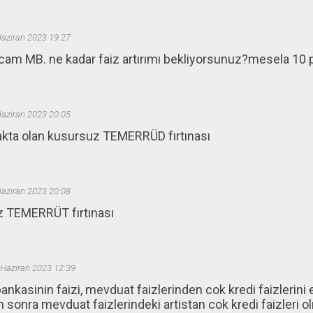
Haziran 2023 19:27
am MB. ne kadar faiz artırımı bekliyorsunuz?mesela 10 pu
Haziran 2023 20:05
kta olan kusursuz TEMERRÜD fırtınası
Haziran 2023 20:08
 TEMERRÜT fırtınası
 Haziran 2023 12:39
nkasinin faizi, mevduat faizlerinden cok kredi faizlerini 
n sonra mevduat faizlerindeki artistan cok kredi faizleri 