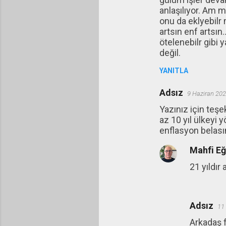
anlaşılıyor. Am m
onu da eklyebilr
artsın enf artsın
ötelenebilr gibi
değil.
YANITLA
Adsız
9 Haziran 202
Yazınız için teş
az 10 yıl ülkeyi
enflasyon belası
Mahfi E
21 yıldır
Adsız
11
Arkadaş f