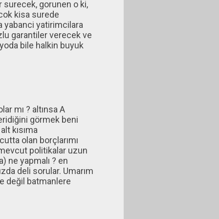
 surecek, gorunen o ki,
cok kisa surede
 yabanci yatirimcilara
zlu garantiler verecek ve
yoda bile halkin buyuk
ar mı ? altınsa A
 eridiğini görmek beni
alt kısıma
utta olan borçlarımı
mevcut politikalar uzun
a) ne yapmalı ? en
ızda deli sorular. Umarım
re değil batmanlere