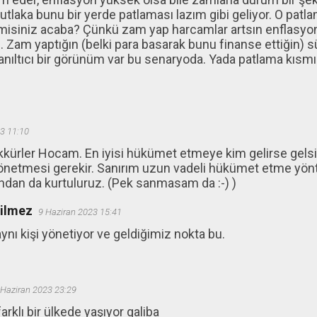
utlaka bunu bir yerde patlaması lazım gibi geliyor. O patl
 misiniz acaba? Çünkü zam yap harcamlar artsın enflasyo
... Zam yaptığın (belki para basarak bunu finanse ettiğin
 yanıltıcı bir görünüm var bu senaryoda. Yada patlama kısm
3 11:10
ekkürler Hocam. En iyisi hükümet etmeye kim gelirse gels
 yönetmesi gerekir. Sanırım uzun vadeli hükümet etme yönt
ndan da kurtuluruz. (Pek sanmasam da :-) )
ğilmez
9 Haziran 2023 15:41
 aynı kişi yönetiyor ve geldiğimiz nokta bu.
 Haziran 2023 23:29
arklı bir ülkede yaşıyor galiba