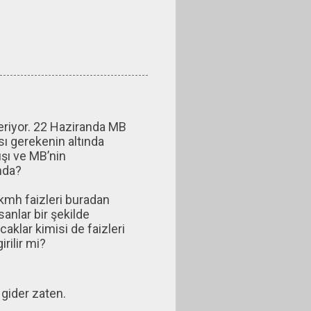
veriyor. 22 Haziranda MB
sı gerekenin altında
şı ve MB’nin
mda?
 kmh faizleri buradan
sanlar bir şekilde
lar kimisi de faizleri
rilir mi?
 gider zaten.