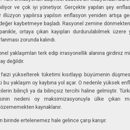
i biliyor ve çok iyi yönetiyor. Gerçekte yapılan şey enf
llüzyon yapılırsa yapılsın enflasyon yeniden artışa ge
a değer kaybetmeye başladı. Rasyonel zemine dönmekten s
 panikle, ortaya çıkan kayıpları durdurulabilmek üzere 
rlanması zorunda kalındı.
nel yaklaşımları terk edip irrasyonellik alanına girdiniz m
y değildir.
faizi yükselterek tüketimi kısıtlayıp büyümenin düşmesi
ki bu yaklaşım oy kaybına yol açar. O nedenle yüksek en
lerin bilinçli ya da bilinçsiz tercihi haline gelmiştir. Tü
sinin nedeni oy maksimizasyonuyla ülke çıkarı ma
e çözememekten kaynaklanır.
 birinde ertelenemez hale gelince çarşı karışır.