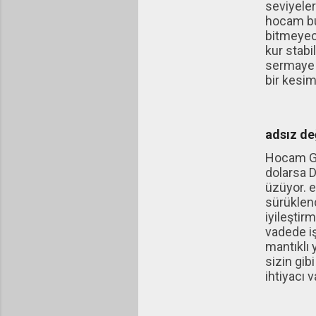
seviyeler
hocam bu
bitmeyece
kur stabi
sermaye i
bir kesim
adsız değ
Hocam Gün
dolarsa D
üzüyor. 
sürüklend
iyileştir
vadede iş
mantıklı 
sizin gib
ihtiyacı v