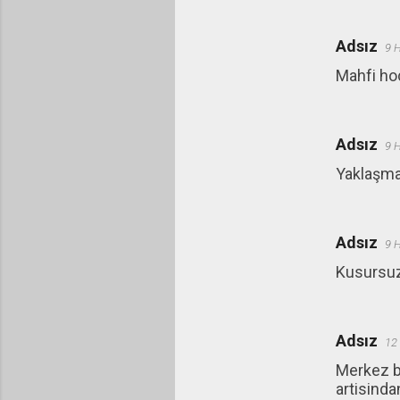
Adsız
9 
Mahfi hoc
Adsız
9 
Yaklaşma
Adsız
9 
Kusursuz
Adsız
12
Merkez ba
artisinda