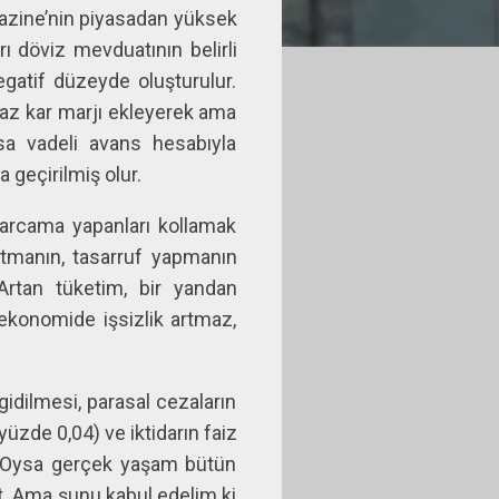
Hazine’nin piyasadan yüksek
rı döviz mevduatının belirli
negatif düzeyde oluşturulur.
iraz kar marjı ekleyerek ama
sa vadeli avans hesabıyla
geçirilmiş olur.
harcama yapanları kollamak
utmanın, tasarruf yapmanın
. Artan tüketim, bir yandan
ekonomide işsizlik artmaz,
idilmesi, parasal cezaların
üzde 0,04) ve iktidarın faiz
ı. Oysa gerçek yaşam bütün
et. Ama şunu kabul edelim ki