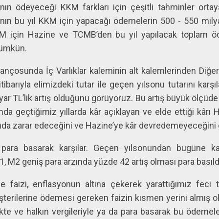
n ödeyeceği KKM farkları için çeşitli tahminler ortaya 
nın bu yıl KKM için yapacağı ödemelerin 500 - 550 mily
için Hazine ve TCMB’den bu yıl yapılacak toplam öd
mümkün.
lançosunda İç Varlıklar kaleminin alt kalemlerinden Diğe
tibarıyla elimizdeki tutar ile geçen yılsonu tutarını karşıl
ar TL’lik artış olduğunu görüyoruz. Bu artış büyük ölç
mda geçtiğimiz yıllarda kâr açıklayan ve elde ettiği kâr
randa zarar edeceğini ve Hazine’ye kâr devredemeyeceğini
ı para basarak karşılar. Geçen yılsonundan bugüne k
, M2 geniş para arzında yüzde 42 artış olması para basıld
 faizi, enflasyonun altına çekerek yarattığımız feci 
üşterilerine ödemesi gereken faizin kısmen yerini almış 
e ve halkın vergileriyle ya da para basarak bu ödemeler