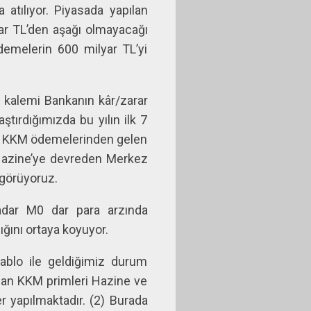
atılıyor. Piyasada yapılan
ar TL’den aşağı olmayacağı
emelerin 600 milyar TL’yi
r kalemi Bankanın kâr/zarar
aştırdığımızda bu yılın ilk 7
üde KKM ödemelerinden gelen
ı Hazine’ye devreden Merkez
 görüyoruz.
adar M0 dar para arzında
ığını ortaya koyuyor.
tablo ile geldiğimiz durum
olan KKM primleri Hazine ve
 yapılmaktadır. (2) Burada