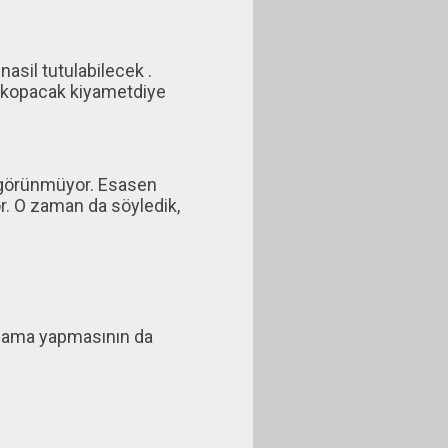
asil tutulabilecek .
la kopacak kiyametdiye
 görünmüyor. Esasen
r. O zaman da söyledik,
klama yapmasının da