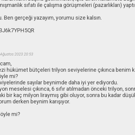
ışmanlık sıfatı ile çalışma görüşmeleri (pazarlıkları) yaptıkl
. Ben gerçeği yazayım, yorumu size kalsın.
3J6k7YPH5QR
 Ağustos 2023 20:53
ocam,
i hükümet bütçeleri trilyon seviyelerine çıkınca benim 
öyle mi?
viyelerinde sayılar beynimde daha iyi yer ediyordu.
lyon meselesi çıkınca, 6 sıfır atılmadan önceki trilyon, son
ki bir kaç milyon liraymış gibi oluyor, sonra bu kadar düş
rum derken beynim karışıyor.
 öyle mi?