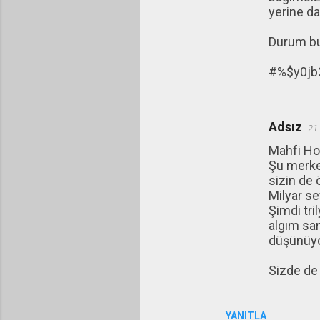
yerine dan
Durum bu
#%$y0jb
Adsız
21
Mahfi H
Şu merkez
sizin de 
Milyar se
Şimdi tri
algım san
düşünüyo
Sizde de
YANITLA