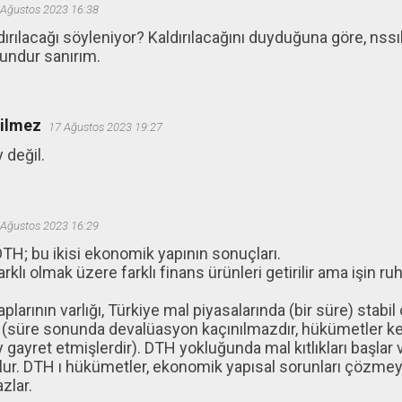
 Ağustos 2023 16:38
dırılacağı söyleniyor? Kaldırılacağını duyduğuna göre, nssı
ndur sanırım.
ğilmez
17 Ağustos 2023 19:27
 değil.
 Ağustos 2023 16:29
H; bu ikisi ekonomik yapının sonuçları.
farklı olmak üzere farklı finans ürünleri getirilir ama işin 
larının varlığı, Türkiye mal piyasalarında (bir süre) stabi
 (süre sonunda devalüasyon kaçınılmazdır, hükümetler ke
 gayret etmişlerdir). DTH yokluğunda mal kıtlıkları başlar 
lur. DTH ı hükümetler, ekonomik yapısal sorunları çözme
zlar.