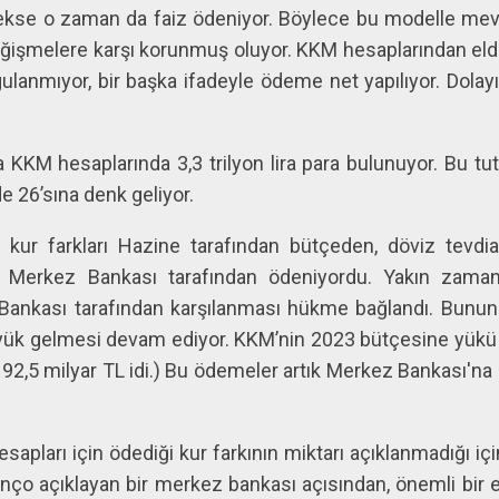
sekse o zaman da faiz ödeniyor. Böylece bu modelle mev
ğişmelere karşı korunmuş oluyor. KKM hesaplarından elde
gulanmıyor, bir başka ifadeyle ödeme net yapılıyor. Dola
 KKM hesaplarında 3,3 trilyon lira para bulunuyor. Bu t
e 26’sına denk geliyor.
kur farkları Hazine tarafından bütçeden, döviz tevdi
da Merkez Bankası tarafından ödeniyordu. Yakın zaman
nkası tarafından karşılanması hükme bağlandı. Bununl
yük gelmesi devam ediyor. KKM’nin 2023 bütçesine yükü i
ük 92,5 milyar TL idi.) Bu ödemeler artık Merkez Bankası'na 
pları için ödediği kur farkının miktarı açıklanmadığı iç
nço açıklayan bir merkez bankası açısından, önemli bir ek