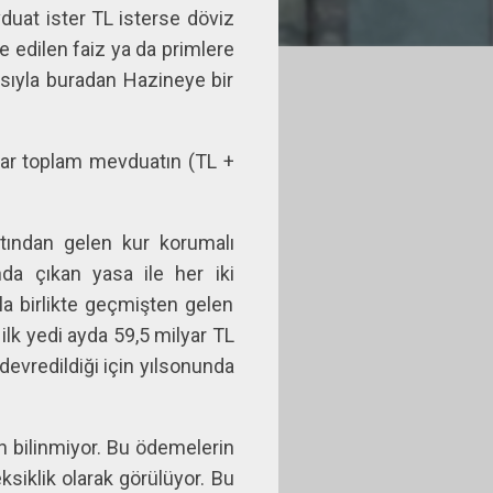
duat ister TL isterse döviz
 edilen faiz ya da primlere
yısıyla buradan Hazineye bir
utar toplam mevduatın (TL +
atından gelen kur korumalı
da çıkan yasa ile her iki
a birlikte geçmişten gelen
lk yedi ayda 59,5 milyar TL
devredildiği için yılsonunda
in bilinmiyor. Bu ödemelerin
siklik olarak görülüyor. Bu