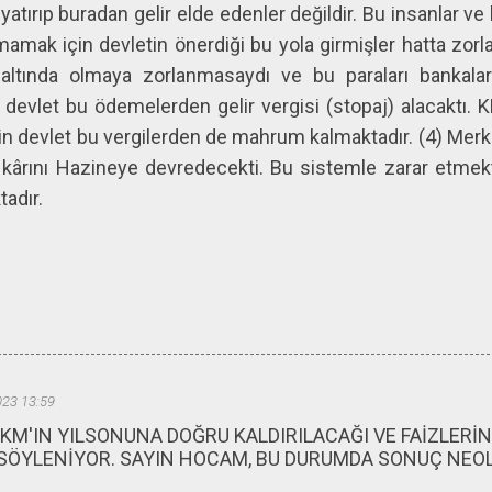
yatırıp buradan gelir elde edenler değildir. Bu insanlar 
lmamak için devletin önerdiği bu yola girmişler hatta zorla
altında olmaya zorlanmasaydı ve bu paraları bankalar 
evlet bu ödemelerden gelir vergisi (stopaj) alacaktı. 
çin devlet bu vergilerden de mahrum kalmaktadır. (4) Me
kârını Hazineye devredecekti. Bu sistemle zarar etmekt
adır.
023 13:59
KM'IN YILSONUNA DOĞRU KALDIRILACAĞI VE FAİZLERİ
SÖYLENİYOR. SAYIN HOCAM, BU DURUMDA SONUÇ NEOL