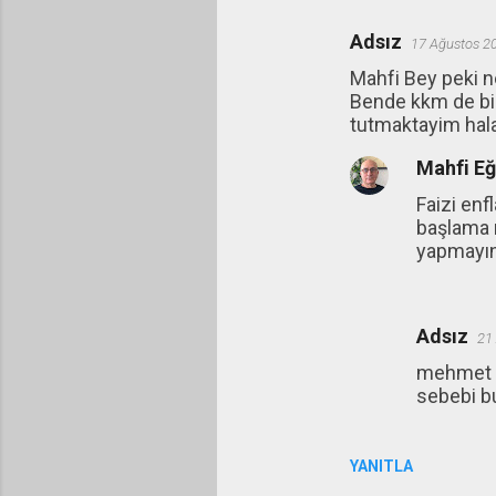
Adsız
17 Ağustos 2
Mahfi Bey peki n
Bende kkm de bir
tutmaktayim hal
Mahfi E
Faizi en
başlama n
yapmayın
Adsız
21
mehmet ş
sebebi b
YANITLA