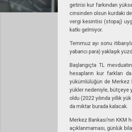
getirisi kur farkından yük
cinsinden olsun kurdaki de
vergi kesintisi (stopaj) uy
katkı gelmiyor.
Temmuz ayı sonu itibarıyla
yabancı para) yaklaşık yüzd
Başlangıçta TL mevduatın 
hesapların kur farkları 
yükümlülüğün de Merkez Ba
yükler nedeniyle, bütçeye 
oldu (2022 yılında yıllık y
da miktar burada kalacak.
Merkez Bankası’nın KKM hesa
açıklanmaması, günlük bila