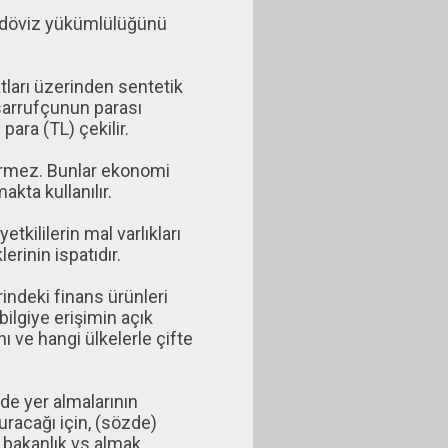
i döviz yükümlülüğünü
tları üzerinden sentetik
asarrufçunun parası
ara (TL) çekilir.
tirmez. Bunlar ekonomi
kta kullanılır.
yetkililerin mal varlıkları
lerinin ispatıdır.
rindeki finans ürünleri
bilgiye erişimin açık
nı ve hangi ülkelerle çifte
de yer almalarının
uracağı için, (sözde)
ı bakanlık vs almak