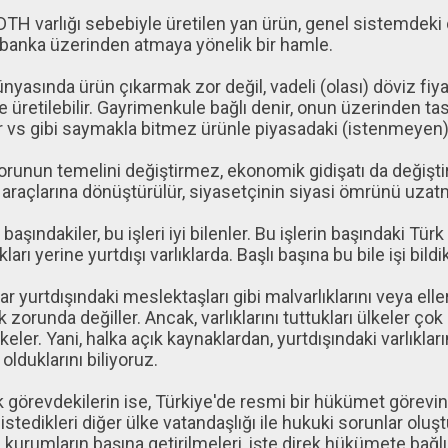
DTH varlığı sebebiyle üretilen yan ürün, genel sistemdek
banka üzerinden atmaya yönelik bir hamle.
nyasında ürün çıkarmak zor değil, vadeli (olası) döviz fiya
e üretilebilir. Gayrimenkule bağlı denir, onun üzerinden t
ir vs gibi saymakla bitmez ürünle piyasadaki (istenmeyen) p
sorunun temelini değiştirmez, ekonomik gidişatı da değiş
ı araçlarına dönüştürülür, siyasetçinin siyasi ömrünü uzatma
 başındakiler, bu işleri iyi bilenler. Bu işlerin başındaki Türk 
kları yerine yurtdışı varlıklarda. Başlı başına bu bile işi bildik
ar yurtdışındaki meslektaşları gibi malvarlıklarını veya elle
 zorunda değiller. Ancak, varlıklarını tuttukları ülkeler çok 
keler. Yani, halka açık kaynaklardan, yurtdışındaki varlıkları
olduklarını biliyoruz.
ik görevdekilerin ise, Türkiye'de resmi bir hükümet görevin
stedikleri diğer ülke vatandaşlığı ile hukuki sorunlar oluşt
kurumların başına getirilmeleri, işte direk hükümete bağl