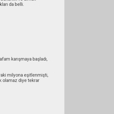
arı da belli.
kafam karışmaya başladı,
raki milyona eşitlenmişti,
ük olamaz diye tekrar