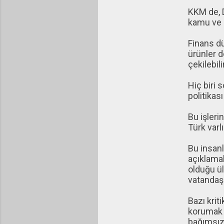
KKM de, 
kamu ve 
Finans dü
ürünler d
çekilebil
Hiç biri 
politikas
Bu işlerin
Türk varlı
Bu insanl
açıklamak
olduğu ül
vatandaş 
Bazı krit
korumak i
bağımsız 