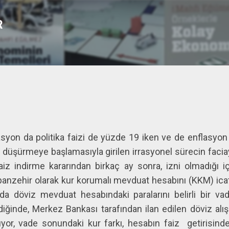
Ana içeriğe atla
R
lasyon da politika faizi de yüzde 19 iken ve de enflasyon 
 düşürmeye başlamasıyla girilen irrasyonel sürecin facia
aiz indirme kararından birkaç ay sonra, izni olmadığı i
anzehir olarak kur korumalı mevduat hesabını (KKM) ica
da döviz mevduat hesabındaki paralarını belirli bir vad
diğinde, Merkez Bankası tarafından ilan edilen döviz alış
ılıyor, vade sonundaki kur farkı, hesabın faiz getirisin