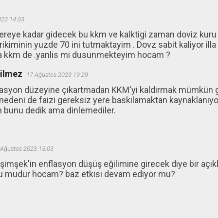
023 14:03
ereye kadar gidecek bu kkm ve kalktigi zaman doviz kuru n
ikiminin yuzde 70 ini tutmaktayim . Dovz sabit kaliyor il
a kkm de .yanlis mi dusunmekteyim hocam ?
ğilmez
17 Ağustos 2023 19:29
flasyon düzeyine çıkartmadan KKM'yi kaldırmak mümkün
edeni de faizi gereksiz yere baskılamaktan kaynaklanıyo
 bunu dedik ama dinlemediler.
 Ağustos 2023 15:03
imşek'in enflasyon düşüş eğilimine girecek diye bir açı
u mudur hocam? baz etkisi devam ediyor mu?