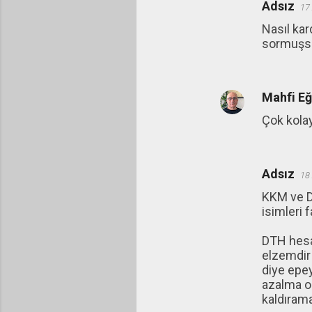
Adsız
u
17
m
Nasıl kar
sormuşsu
l
a
r
Mahfi E
Çok kolay
Adsız
18
KKM ve DT
isimleri 
DTH hesap
elzemdir
diye epey
azalma o
kaldırama