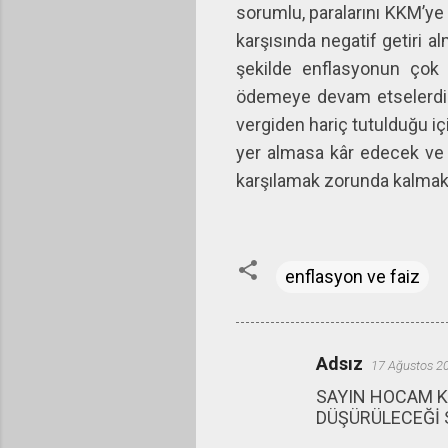
sorumlu, paralarını KKM’ye 
karşısında negatif getiri a
şekilde enflasyonun çok 
ödemeye devam etselerdi d
vergiden hariç tutulduğu i
yer almasa kâr edecek ve 
karşılamak zorunda kalmakt
enflasyon ve faiz
Adsız
17 Ağustos 2
Y
SAYIN HOCAM K
o
DÜŞÜRÜLECEĞİ 
r