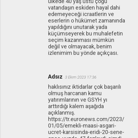
ülkede 40 yaş üstü çoğu
vatandaşın eskiden hayal dahi
edemeyeceği icraatlerin ve
eserlerin o hükümet zamanında
yapıldığını unutarak yada
küçümseyerek bu muhalefetin
seçim kazanması mümkün
değil ve olmayacak, benim
izlenimim bu yönde açıkçası.
Adsız
3 Ekim 2023 17:36
haklısınız iktidarlar çok başarılı
olmuş harcanan kamu
yatırımlarının ve GSYH yı
arttırdığı kalem aşağıda
açıklanmış.
https://tr.euronews.com/2023/
01/05/emekli-maasi-asgari-
ucret-karsisinda-eridi-20-sene-