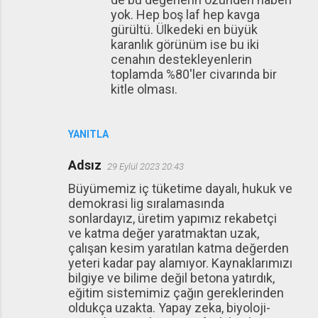
yok. Hep boş laf hep kavga
gürültü. Ülkedeki en büyük
karanlık görünüm ise bu iki
cenahın destekleyenlerin
toplamda %80'ler civarında bir
kitle olması.
YANITLA
Adsız
29 Eylül 2023 20:43
Büyümemiz iç tüketime dayalı, hukuk ve
demokrasi lig sıralamasında
sonlardayız, üretim yapımız rekabetçi
ve katma değer yaratmaktan uzak,
çalışan kesim yaratılan katma değerden
yeteri kadar pay alamıyor. Kaynaklarımızı
bilgiye ve bilime değil betona yatırdık,
eğitim sistemimiz çağın gereklerinden
oldukça uzakta. Yapay zeka, biyoloji-