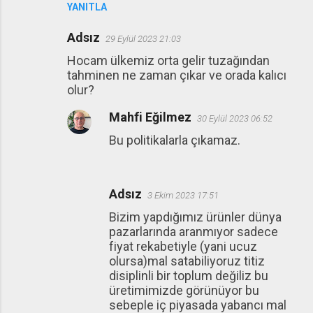
YANITLA
Adsız
29 Eylül 2023 21:03
Hocam ülkemiz orta gelir tuzağından
tahminen ne zaman çıkar ve orada kalıcı
olur?
Mahfi Eğilmez
30 Eylül 2023 06:52
Bu politikalarla çıkamaz.
Adsız
3 Ekim 2023 17:51
Bizim yapdığımız ürünler dünya
pazarlarında aranmıyor sadece
fiyat rekabetiyle (yani ucuz
olursa)mal satabiliyoruz titiz
disiplinli bir toplum değiliz bu
üretimimizde görünüyor bu
sebeple iç piyasada yabancı mal