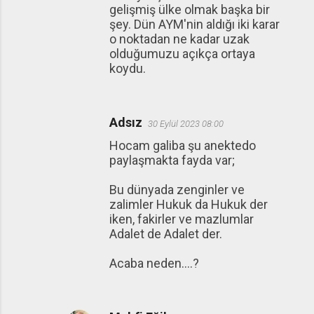
gelişmiş ülke olmak başka bir
şey. Dün AYM'nin aldığı iki karar
o noktadan ne kadar uzak
olduğumuzu açıkça ortaya
koydu.
Adsız
30 Eylül 2023 08:00
Hocam galiba şu anektedo
paylaşmakta fayda var;
Bu dünyada zenginler ve
zalimler Hukuk da Hukuk der
iken, fakirler ve mazlumlar
Adalet de Adalet der.
Acaba neden….?