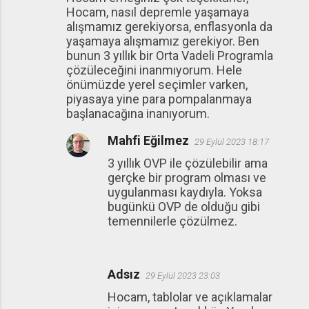
o
Hocam, nasıl depremle yaşamaya
r
alışmamız gerekiyorsa, enflasyonla da
u
yaşamaya alışmamız gerekiyor. Ben
bunun 3 yıllık bir Orta Vadeli Programla
m
çözüleceğini inanmıyorum. Hele
l
önümüzde yerel seçimler varken,
a
piyasaya yine para pompalanmaya
başlanacağına inanıyorum.
r
Mahfi Eğilmez
29 Eylül 2023 18:17
3 yıllık OVP ile çözülebilir ama
gerçke bir program olması ve
uygulanması kaydıyla. Yoksa
bugünkü OVP de olduğu gibi
temennilerle çözülmez.
Adsız
29 Eylül 2023 23:03
Hocam, tablolar ve açıklamalar