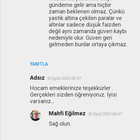
gündeme gelir ama hiçbir
zaman beklenen olmaz. Çünkü
yastık altına çekilen paralar ve
altınlar sadece düşük faizden
değil aynı zamanda güven kaybı
nedeniyle olur. Güven geri
gelmeden bunlar ortaya çıkmaz.
YANITLA
Adsız
30 Eylül 2023 00:37
Hocam emeklerinize teşekkürler .
Gerçekleri sizden öğreniyoruz. İyisi
varsanız...
Mahfi Eğilmez
30 Eylül 2023 06:57
Sağ olun.