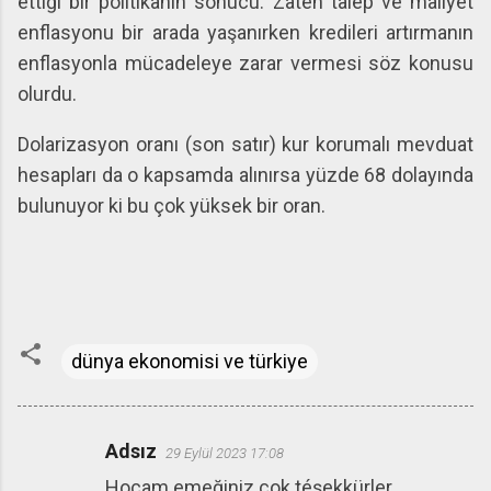
ettiği bir politikanın sonucu. Zaten talep ve maliyet
enflasyonu bir arada yaşanırken kredileri artırmanın
enflasyonla mücadeleye zarar vermesi söz konusu
olurdu.
Dolarizasyon oranı (son satır) kur korumalı mevduat
hesapları da o kapsamda alınırsa yüzde 68 dolayında
bulunuyor ki bu çok yüksek bir oran.
dünya ekonomisi ve türkiye
Adsız
29 Eylül 2023 17:08
Y
Hocam emeğiniz çok téşekkürler,