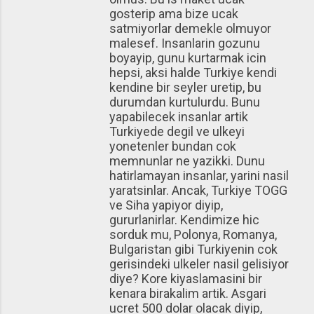
gosterip ama bize ucak
satmiyorlar demekle olmuyor
malesef. Insanlarin gozunu
boyayip, gunu kurtarmak icin
hepsi, aksi halde Turkiye kendi
kendine bir seyler uretip, bu
durumdan kurtulurdu. Bunu
yapabilecek insanlar artik
Turkiyede degil ve ulkeyi
yonetenler bundan cok
memnunlar ne yazikki. Dunu
hatirlamayan insanlar, yarini nasil
yaratsinlar. Ancak, Turkiye TOGG
ve Siha yapiyor diyip,
gururlanirlar. Kendimize hic
sorduk mu, Polonya, Romanya,
Bulgaristan gibi Turkiyenin cok
gerisindeki ulkeler nasil gelisiyor
diye? Kore kiyaslamasini bir
kenara birakalim artik. Asgari
ucret 500 dolar olacak diyip,