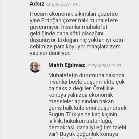
Adsız
29 Eylül 2023 19:05
Hocam ekonomik sıkıntıları çözerse
yine Erdoğan çözer halk muhalefete
güvenmiyor. İnsanlar muhalefet
geldiğinde daha kötü olacağını
düşünüyor. Erdoğan hiç yoktan iyi kötü
cebimize para koyuyor maaşlara zam
yapıyor deniliyor.
Mahfi Eğilmez
30 Eylül 2023 06:49
Muhalefetin durumuna bakınca
insanlar böyle düşünmekte çok
da haksız değiller. Özellikle
konuya yalnızca ekonomik
meseleler açısından bakan
geniş halk kitlelerini düşünürsek.
Bugün Türkiye'de kaç kişinin
laiklik, hukukun üstünlüğü,
demokrasi, daha iyi eğitim talebi
var? Büyük çoğunluk konuya