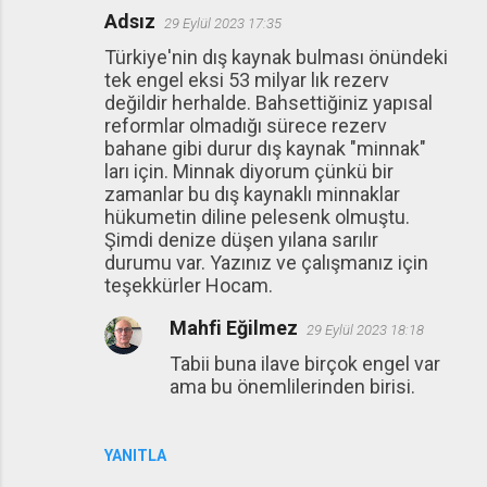
Adsız
29 Eylül 2023 17:35
Türkiye'nin dış kaynak bulması önündeki
tek engel eksi 53 milyar lık rezerv
değildir herhalde. Bahsettiğiniz yapısal
reformlar olmadığı sürece rezerv
bahane gibi durur dış kaynak "minnak"
ları için. Minnak diyorum çünkü bir
zamanlar bu dış kaynaklı minnaklar
hükumetin diline pelesenk olmuştu.
Şimdi denize düşen yılana sarılır
durumu var. Yazınız ve çalışmanız için
teşekkürler Hocam.
Mahfi Eğilmez
29 Eylül 2023 18:18
Tabii buna ilave birçok engel var
ama bu önemlilerinden birisi.
YANITLA