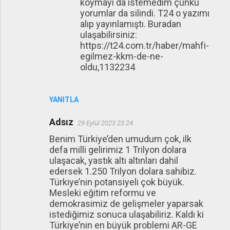
koymayı da istemedim çünkü
yorumlar da silindi. T24 o yazımı
alıp yayınlamıştı. Buradan
ulaşabilirsiniz:
https://t24.com.tr/haber/mahfi-
egilmez-kkm-de-ne-
oldu,1132234
YANITLA
Adsız
29 Eylül 2023 23:24
Benim Türkiye’den umudum çok, ilk
defa milli gelirimiz 1 Trilyon dolara
ulaşacak, yastık altı altınları dahil
edersek 1.250 Trilyon dolara sahibiz.
Türkiye’nin potansiyeli çok büyük.
Mesleki eğitim reformu ve
demokrasimiz de gelişmeler yaparsak
istediğimiz sonuca ulaşabiliriz. Kaldı ki
Türkiye’nin en büyük problemi AR-GE