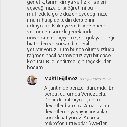
genetik, tarım, kimya ve fizik liseleri
açacağımıza, orta öğretimi bu
müfredata göre düzenleyeceğimize
imam-hatip açıp, din derslerini
artırıyoruz. Kaliteye ve bilime önem
vermeden sürekli gecekondu
üniversiteleri açıyoruz, sorgulayan değil
biat eden ve korkan bir nesil
yetiştiriyoruz. Tüm bunca olumsuzluğa
rağmen nasıl batmıyoruz ayrı bir case
konusu. Bilgilendirme için teşekkürler
hocam.
Mahfi Eğilmez
30 Eylül 2023 06:52
Arjantin de benzer durumda. En
berbat durumda Venezuela.
Onlar da batmıyor. Çünkü
devletler batmaz. Ama biz bu
devletlerde yaşayan insanlar
sürekli batıyoruz. Adama
mikrofon tutuyorlar "AVM'ler