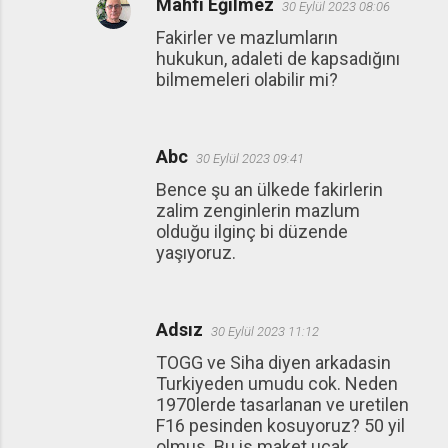
Mahfi Eğilmez
30 Eylül 2023 08:06
Fakirler ve mazlumların
hukukun, adaleti de kapsadığını
bilmemeleri olabilir mi?
Abc
30 Eylül 2023 09:41
Bence şu an ülkede fakirlerin
zalim zenginlerin mazlum
olduğu ilginç bi düzende
yaşıyoruz.
Adsız
30 Eylül 2023 11:12
TOGG ve Siha diyen arkadasin
Turkiyeden umudu cok. Neden
1970lerde tasarlanan ve uretilen
F16 pesinden kosuyoruz? 50 yil
olmus. Bu is maket ucak