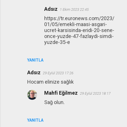
Adsız
1 Ekim 2023 22:45
https://tr.euronews.com/2023/
01/05/emekli-maasi-asgari-
ucret-karsisinda-eridi-20-sene-
once-yuzde-47-fazlaydi-simdi-
yuzde-35-e
YANITLA
Adsız
29 Eylül 2023 17:26
Hocam elinize sağlık
Mahfi Eğilmez
29 Eylül 2023 18:17
Sağ olun.
YANITLA