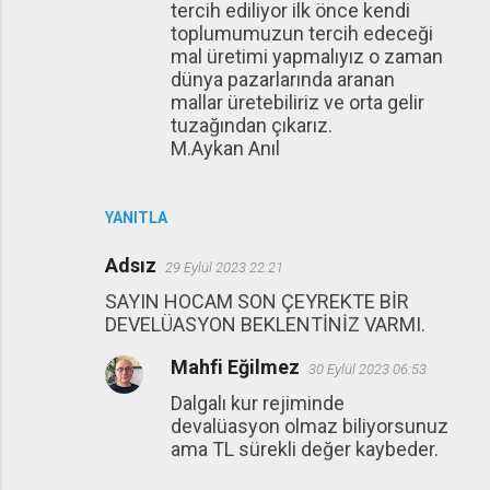
tercih ediliyor ilk önce kendi
toplumumuzun tercih edeceği
mal üretimi yapmalıyız o zaman
dünya pazarlarında aranan
mallar üretebiliriz ve orta gelir
tuzağından çıkarız.
M.Aykan Anıl
YANITLA
Adsız
29 Eylül 2023 22:21
SAYIN HOCAM SON ÇEYREKTE BİR
DEVELÜASYON BEKLENTİNİZ VARMI.
Mahfi Eğilmez
30 Eylül 2023 06:53
Dalgalı kur rejiminde
devalüasyon olmaz biliyorsunuz
ama TL sürekli değer kaybeder.