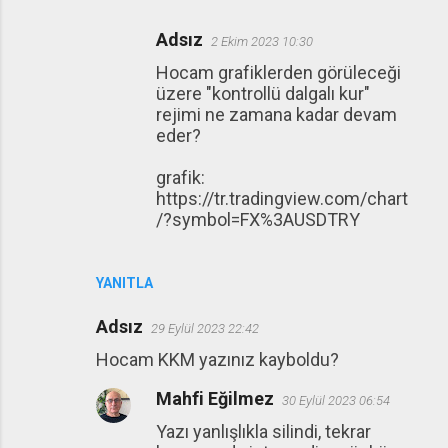
Adsız
2 Ekim 2023 10:30
Hocam grafiklerden görüleceği
üzere "kontrollü dalgalı kur"
rejimi ne zamana kadar devam
eder?
grafik:
https://tr.tradingview.com/chart
/?symbol=FX%3AUSDTRY
YANITLA
Adsız
29 Eylül 2023 22:42
Hocam KKM yazınız kayboldu?
Mahfi Eğilmez
30 Eylül 2023 06:54
Yazı yanlışlıkla silindi, tekrar