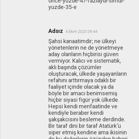
once-yuzde-47-fazlaydi-simdi-
yuzde-35-e
Adsız
4 Ekim 2023 09:44
Şahsi kanaatimdir; ne ülkeyi
yönetenlerin ne de yönetmeye
aday olanların hiçbirisi güven
vermiyor. Kalıcı ve sistematik,
aklı başında çözümler
oluşturacak, ülkede yaşayanların
refahını arttırmaya odaklı bir
faaliyet içinde olacak ya da
böyle bir amacı benimsemiş
hiçbir siyasi figür yok ülkede.
Hepsi kendi menfaatinde ve
kendiyle beraber kendi
şakşakcısını besleme derdinde.
Bir taraf dini bir taraf Atatürk'ü
siper etmiş kendine ama ikisinin
de bu değerlerin özünden haberi