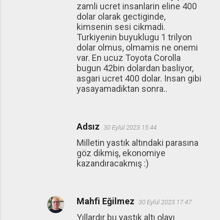
zamli ucret insanlarin eline 400
dolar olarak gectiginde,
kimsenin sesi cikmadi.
Turkiyenin buyuklugu 1 trilyon
dolar olmus, olmamis ne onemi
var. En ucuz Toyota Corolla
bugun 42bin dolardan basliyor,
asgari ucret 400 dolar. Insan gibi
yasayamadiktan sonra..
Adsız
30 Eylül 2023 15:44
Milletin yastık altındaki parasına
göz dikmiş, ekonomiye
kazandıracakmış :)
Mahfi Eğilmez
30 Eylül 2023 17:47
Yıllardır bu yastık altı olayı