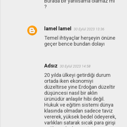
Burada bir yanılsama olamaz mı
?
lamel lamel
30 Eylül 2023 13:36
Temel ihtiyaçlar herşeyin önüne
geçer bence bundan dolayı
Adsız
30 Eylül 2023 14:58
20 yılda ülkeyi getirdiği durum
ortada iken ekonomiyi
düzeltirse yine Erdoğan düzeltir
düşüncesi nasıl bir aklın
ürünüdür anlaşılır hibi değil.
Hukuk ve eğitim sistemi dünya
klasında olmadan sadece taviz
vererek, yüksek bedel ödeyerek,
varlıkları satarak sıcak para girişi