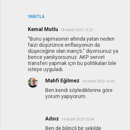
YANITLA
Kemal Mutlu
18 Aralık 2023 16:22
"Bunu yapmasının altında yatan neden
faizi düşürünce enflasyonun da
düşeceğine olan inançtı." diyorsunuz ya
bence yanılıyorsunuz. AKP servet
transferi yapmak için bu politikaları bile
isteye uyguladı.
Mahfi Eğilmez
18 Aralık 2023 16:43
Ben kendi söylediklerine göre
yorum yapıyorum.
Adsız
19 Aralık 2023 10:04
Ben de bilinçli bir şekilde