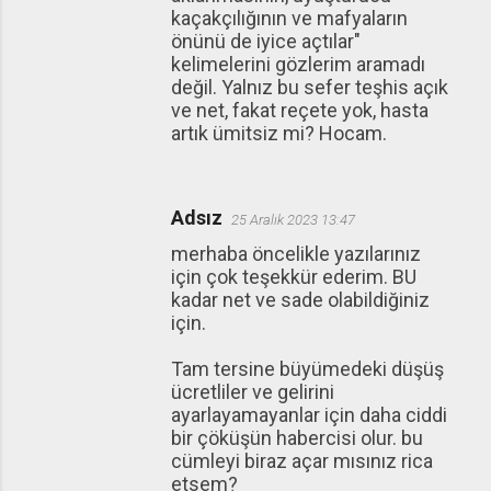
kaçakçılığının ve mafyaların
önünü de iyice açtılar"
kelimelerini gözlerim aramadı
değil. Yalnız bu sefer teşhis açık
ve net, fakat reçete yok, hasta
artık ümitsiz mi? Hocam.
Adsız
25 Aralık 2023 13:47
merhaba öncelikle yazılarınız
için çok teşekkür ederim. BU
kadar net ve sade olabildiğiniz
için.
Tam tersine büyümedeki düşüş
ücretliler ve gelirini
ayarlayamayanlar için daha ciddi
bir çöküşün habercisi olur. bu
cümleyi biraz açar mısınız rica
etsem?