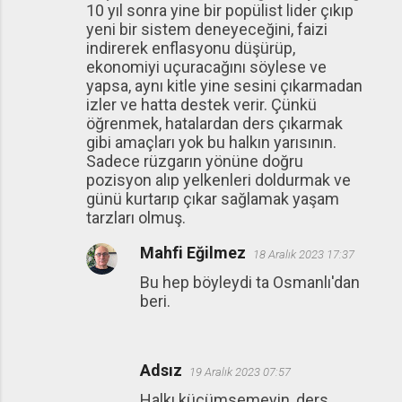
10 yıl sonra yine bir popülist lider çıkıp
yeni bir sistem deneyeceğini, faizi
indirerek enflasyonu düşürüp,
ekonomiyi uçuracağını söylese ve
yapsa, aynı kitle yine sesini çıkarmadan
izler ve hatta destek verir. Çünkü
öğrenmek, hatalardan ders çıkarmak
gibi amaçları yok bu halkın yarısının.
Sadece rüzgarın yönüne doğru
pozisyon alıp yelkenleri doldurmak ve
günü kurtarıp çıkar sağlamak yaşam
tarzları olmuş.
Mahfi Eğilmez
18 Aralık 2023 17:37
Bu hep böyleydi ta Osmanlı'dan
beri.
Adsız
19 Aralık 2023 07:57
Halkı küçümsemeyin, ders