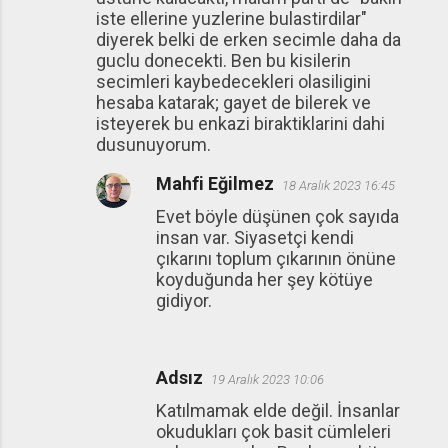
iste ellerine yuzlerine bulastirdilar"
diyerek belki de erken secimle daha da
guclu donecekti. Ben bu kisilerin
secimleri kaybedecekleri olasiligini
hesaba katarak; gayet de bilerek ve
isteyerek bu enkazi biraktiklarini dahi
dusunuyorum.
Mahfi Eğilmez
18 Aralık 2023 16:45
Evet böyle düşünen çok sayıda
insan var. Siyasetçi kendi
çıkarını toplum çıkarının önüne
koyduğunda her şey kötüye
gidiyor.
Adsız
19 Aralık 2023 10:06
Katılmamak elde değil. İnsanlar
okudukları çok basit cümleleri