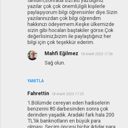
tanıdım,sonrada sizi.Bu yazdığınız
yazılar çok çok önemli,ilgili kişilerle
paylaşıyorum bilgi öğrensinler diye.Sizin
yazılarınızdan çok bilgi öğrendim
hakkınızı ödeyemem.Keşke ülkemizde
sizin gibi hocaları baştakiler görse.Çok
değerlisiniz,bizim ile paylaştığınız her
bilgi için çok teşekkür ederim.
Mahfi Eğilmez
18 Aralık 2023 17:36
Sağ olun.
YANITLA
Fahrettin
18 Aralık 2023 17:25
1.Bölümde cereyan eden hadiselerin
benzerini 80 darbesinden sonra çok
derinden yaşadık. Aradaki fark hala 200
TL'lik banknotların en büyük para
olması. Seçim öncesi hiçbir iktidar para