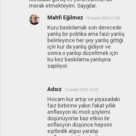
merak etmekteyim. Saygılar.
Mahfi Eğilmez
19 Aralık 2023 07:00
Kuru baskılamak son derecede
yanlış bir politika ama faizi yanlış
belirleyince her şey yanlış gittiği
için kur da yanlış gidiyor ve
sonra o yanlışı düzeltmek için
bu kez baskılama yanlışına
sapılıyor.
Adsız
19 Aralık 2023 16:02
Hocam kur artışı ve piyasadaki
faiz birbirine yakın fakat yıllık
enflasyon iki misli şöylemi
düşünüyorlar baz etkisi ile
enflasyon düşünce hepsini
eşitledik algısı yaratıp