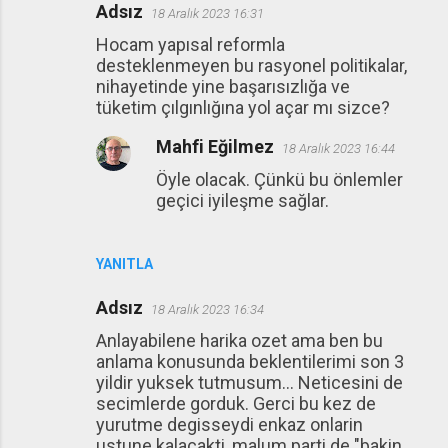
Adsız
18 Aralık 2023 16:31
Hocam yapısal reformla
desteklenmeyen bu rasyonel politikalar,
nihayetinde yine başarısızlığa ve
tüketim çılgınlığına yol açar mı sizce?
Mahfi Eğilmez
18 Aralık 2023 16:44
Öyle olacak. Çünkü bu önlemler
geçici iyileşme sağlar.
YANITLA
Adsız
18 Aralık 2023 16:34
Anlayabilene harika ozet ama ben bu
anlama konusunda beklentilerimi son 3
yildir yuksek tutmusum... Neticesini de
secimlerde gorduk. Gerci bu kez de
yurutme degisseydi enkaz onlarin
ustune kalacakti, malum parti de "bakin