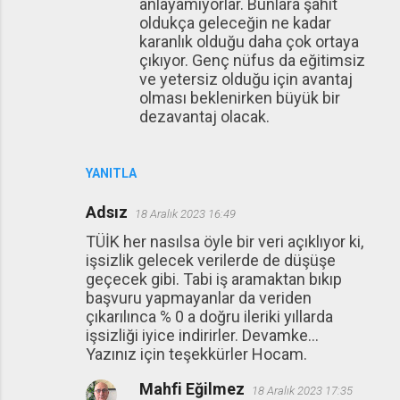
anlayamıyorlar. Bunlara şahit
oldukça geleceğin ne kadar
karanlık olduğu daha çok ortaya
çıkıyor. Genç nüfus da eğitimsiz
ve yetersiz olduğu için avantaj
olması beklenirken büyük bir
dezavantaj olacak.
YANITLA
Adsız
18 Aralık 2023 16:49
TÜİK her nasılsa öyle bir veri açıklıyor ki,
işsizlik gelecek verilerde de düşüşe
geçecek gibi. Tabi iş aramaktan bıkıp
başvuru yapmayanlar da veriden
çıkarılınca % 0 a doğru ileriki yıllarda
işsizliği iyice indirirler. Devamke...
Yazınız için teşekkürler Hocam.
Mahfi Eğilmez
18 Aralık 2023 17:35