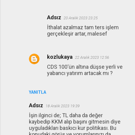
Adsız
20 Aralık 2023 23:25
İthalat azalmaz tam ters işlem
gerçekleşir artar, malesef
kozlukaya
22 Aralık 2023 12:56
CDS 100'ün altına düşse yerli ve
yabancı yatırım artacak mı ?
YANITLA
Adsız
18 Aralık 2023 19:39
İşin ilginci de; TL daha da değer
kaybedip KKM alıp başını gitmesin diye
uyguladıkları baskıcı kur politikası. Bu
konudaki görüş ve yorumlarınızı da