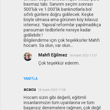
basmaz tabi. Sanırım seçim sonrası
500'lük ve 1.000'lik banknotlarla bol
sıfırlı günlere doğru gidilecek. Keşke
böyle olmasa ama görünen köy kılavuz
istemez. Yapısal reformlar yapılmadıkça
pansuman tedbirlerle nereye kadar
gidilebilir.!
Bilgilendirme için çok teşekkürler Mahfi
hocam. Sa olun, var olun...
Mahfi Eğilmez
18 Aralık 2023 17:37
Çok teşekkür ederim.
YANITLA
acacu
18 Aralık 2023 17:28
Hocam sizin gibi değerli, eğitimli
insanlarımızın tüm uyarılarına ve tüm
başarısız denemelere rağmen, çok değil