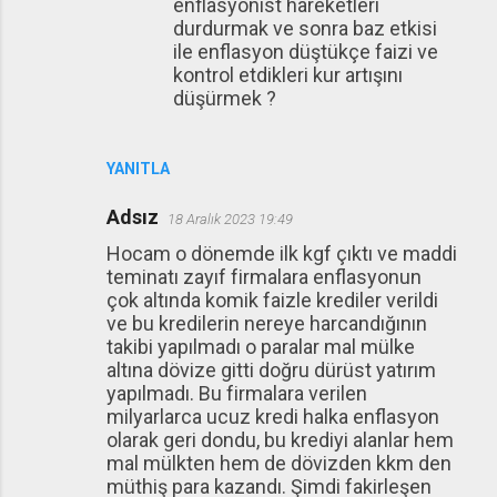
enflasyonist hareketleri
durdurmak ve sonra baz etkisi
ile enflasyon düştükçe faizi ve
kontrol etdikleri kur artışını
düşürmek ?
YANITLA
Adsız
18 Aralık 2023 19:49
Hocam o dönemde ilk kgf çıktı ve maddi
teminatı zayıf firmalara enflasyonun
çok altında komik faizle krediler verildi
ve bu kredilerin nereye harcandığının
takibi yapılmadı o paralar mal mülke
altına dövize gitti doğru dürüst yatırım
yapılmadı. Bu firmalara verilen
milyarlarca ucuz kredi halka enflasyon
olarak geri dondu, bu krediyi alanlar hem
mal mülkten hem de dövizden kkm den
müthiş para kazandı. Şimdi fakirleşen