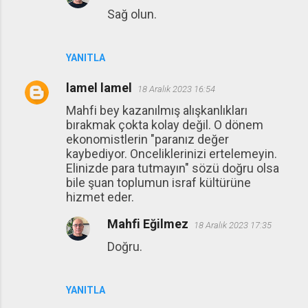
Sağ olun.
YANITLA
lamel lamel
18 Aralık 2023 16:54
Mahfi bey kazanılmış alışkanlıkları
bırakmak çokta kolay değil. O dönem
ekonomistlerin "paranız değer
kaybediyor. Onceliklerinizi ertelemeyin.
Elinizde para tutmayın" sözü doğru olsa
bile şuan toplumun israf kültürüne
hizmet eder.
Mahfi Eğilmez
18 Aralık 2023 17:35
Doğru.
YANITLA