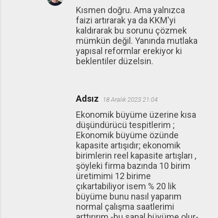
Kısmen doğru. Ama yalnızca
faizi artırarak ya da KKM'yi
kaldırarak bu sorunu çözmek
mümkün değil. Yanında mutlaka
yapısal reformlar erekiyor ki
beklentiler düzelsin.
Adsız
18 Aralık 2023 21:04
Ekonomik büyüme üzerine kısa
düşündürücü tespitlerim ;
Ekonomik büyüme özünde
kapasite artışıdır; ekonomik
birimlerin reel kapasite artışları ,
şöyleki firma bazında 10 birim
üretimimi 12 birime
çıkartabiliyor isem % 20 lik
büyüme bunu nasıl yaparım
normal çalışma saatlerimi
arttırırım -bu sanal büyüme olur-