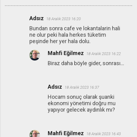
Adsız
18 Aralık 2023 16:20
Y
Bundan sonra cafe ve lokantalarin hali
o
ne olur peki hala herkes tüketim
r
peşinde her yer hala dolu.
u
Mahfi Eğilmez
18 Aralık 2023 16:22
m
Biraz daha böyle gider, sonrası...
l
a
r
Adsız
18 Aralık 2023 16:37
Hocam sonuç olarak şuanki
ekonomi yönetimi doğru mu
yapıyor gelecek aydınlık mı?
Mahfi Eğilmez
18 Aralık 2023 16:43