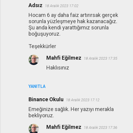
Adsız
18 Aralık 2023 17:02
Hocam 6 ay daha faiz artırırsak gerçek
sorunla yüzleşmeye hak kazanacağız.
Şu anda kendi yarattığımız sorunla
boğuşuyoruz.
Teşekkürler
Mahfi Eğilmez
18 Aralık 2023 17:35
Haklısınız
YANITLA
Binance Okulu
18 Aralık 2023 17:12
Emeğinize sağlık. Her yazıyı merakla
bekliyoruz.
Mahfi Eğilmez
18 Aralık 2023 17:36