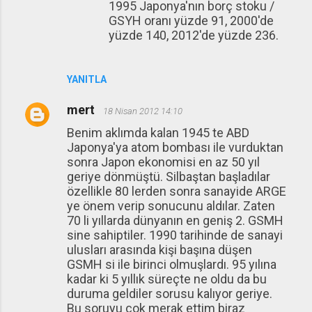
1995 Japonya'nın borç stoku /
GSYH oranı yüzde 91, 2000'de
yüzde 140, 2012'de yüzde 236.
YANITLA
mert
18 Nisan 2012 14:10
Benim aklımda kalan 1945 te ABD
Japonya'ya atom bombası ile vurduktan
sonra Japon ekonomisi en az 50 yıl
geriye dönmüştü. Silbaştan başladılar
özellikle 80 lerden sonra sanayide ARGE
ye önem verip sonucunu aldılar. Zaten
70 li yıllarda dünyanın en geniş 2. GSMH
sine sahiptiler. 1990 tarihinde de sanayi
ulusları arasında kişi başına düşen
GSMH si ile birinci olmuşlardı. 95 yılına
kadar ki 5 yıllık süreçte ne oldu da bu
duruma geldiler sorusu kalıyor geriye.
Bu soruyu çok merak ettim biraz