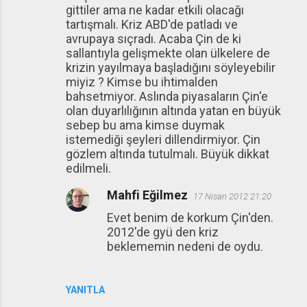
gittiler ama ne kadar etkili olacağı
m
tartışmalı. Kriz ABD'de patladı ve
l
avrupaya sıçradı. Acaba Çin de ki
a
sallantıyla gelişmekte olan ülkelere de
krizin yayılmaya başladığını söyleyebilir
r
miyiz ? Kimse bu ihtimalden
bahsetmiyor. Aslında piyasaların Çin'e
olan duyarlılığının altında yatan en büyük
sebep bu ama kimse duymak
istemediği şeyleri dillendirmiyor. Çin
gözlem altında tutulmalı. Büyük dikkat
edilmeli.
Mahfi Eğilmez
17 Nisan 2012 21:20
Evet benim de korkum Çin'den.
2012'de gyü den kriz
beklememin nedeni de oydu.
YANITLA