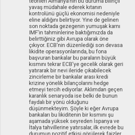
teorileri Almanya'nın bu duruma bilinçli
yavaş müdahale ederek kıtanın
kontrolünü güçlü ekonomisi nedeniyle
eline aldığını belirtiyor. Yine de gelinen
son noktada gezegenin yumuşak karnı
IMF'in tahminlerine baktığımızda da
belirttiğiniz gibi Avrupa olarak öne
çıkıyor. ECB'nin düzenlediği son devasa
likidite operasyonlarında, bu fona
başvuran bankalar bu paraların büyük
kısmını tekrar ECB'ye gecelik olarak geri
yatırarak bir nevi ileride çıkabilecek
zincirleme bir bankalar arası kredi
krizine yönelik bilançolarını hedge
etmeyi tercih ediyorlar. Aklımdan geçen
karanlık senaryoda ise belki de bunun
faydalı bir yönü olduğunu
düşünmekteyim. Şöyle ki eğer Avrupa
bankaları bu likiditenin bir kısmını şu
aşamada yüksek seyreden İspanya ve
İtalya tahvillerine yatırsalar, ilk evrede bu
durumun pozitif etkisi görülerek faizler