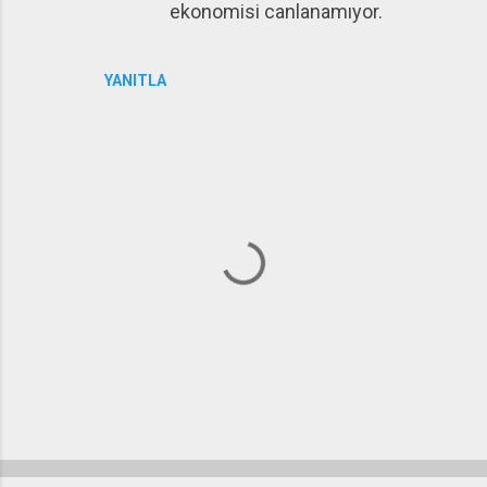
ekonomisi canlanamıyor.
YANITLA
Y
o