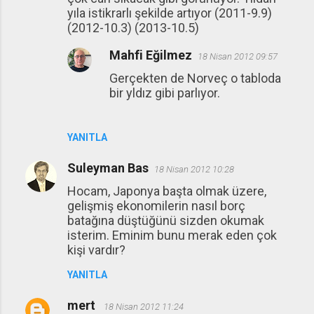
yıla istikrarlı şekilde artıyor (2011-9.9)
(2012-10.3) (2013-10.5)
Mahfi Eğilmez
18 Nisan 2012 09:57
Gerçekten de Norveç o tabloda
bir yldız gibi parlıyor.
YANITLA
Suleyman Bas
18 Nisan 2012 10:28
Hocam, Japonya başta olmak üzere,
gelişmiş ekonomilerin nasıl borç
batağına düştüğünü sizden okumak
isterim. Eminim bunu merak eden çok
kişi vardır?
YANITLA
mert
18 Nisan 2012 11:24