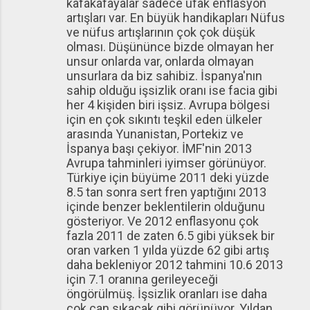
kafakafayalar sadece ufak enflasyon
artışları var. En büyük handikapları Nüfus
ve nüfus artışlarının çok çok düşük
olması. Düşününce bizde olmayan her
unsur onlarda var, onlarda olmayan
unsurlara da biz sahibiz. İspanya'nın
sahip olduğu işsizlik oranı ise facia gibi
her 4 kişiden biri işsiz. Avrupa bölgesi
için en çok sıkıntı teşkil eden ülkeler
arasında Yunanistan, Portekiz ve
İspanya başı çekiyor. İMF'nin 2013
Avrupa tahminleri iyimser görünüyor.
Türkiye için büyüme 2011 deki yüzde
8.5 tan sonra sert fren yaptığını 2013
içinde benzer beklentilerin olduğunu
gösteriyor. Ve 2012 enflasyonu çok
fazla 2011 de zaten 6.5 gibi yüksek bir
oran varken 1 yılda yüzde 62 gibi artış
daha bekleniyor 2012 tahmini 10.6 2013
için 7.1 oranına gerileyeceği
öngörülmüş. İşsizlik oranları ise daha
çok can sıkacak gibi görünüyor. Yıldan