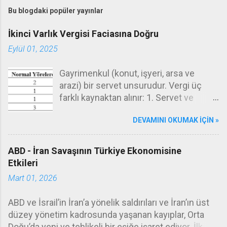
r
Bu blogdaki popüler yayınlar
u
m
İkinci Varlık Vergisi Faciasına Doğru
G
Eylül 01, 2025
ö
n
d
Gayrimenkul (konut, işyeri, arsa ve
e
arazi) bir servet unsurudur. Vergi üç
r
farklı kaynaktan alınır: 1. Servet ve
servetlerin transferi (emlak vergisi,
DEVAMINI OKUMAK IÇIN »
değerli konut vergisi, veraset ve intikal
vergisi), 2. Gelir (gelir vergisi, kurumlar
vergisi), 3. İşlem (KDV, ÖTV, damga
ABD - İran Savaşının Türkiye Ekonomisine
vergisi, harçlar.) Emlak vergisi servet
Etkileri
vergilerinin tipik örneğidir. Burada kişiler
Mart 01, 2026
sahip oldukları gayrimenkullerin(konut,
arsa, arazi, işyeri) değeri üzerinden her
ABD ve İsrail’in İran’a yönelik saldırıları ve İran’ın üst
yıl belirli oranda bir emlak vergisi
düzey yönetim kadrosunda yaşanan kayıplar, Orta
öderler. Emlak vergisi belediye gelirleri
Doğu’da yeni ve tehlikeli bir eşiğe işaret ediyor. İlk