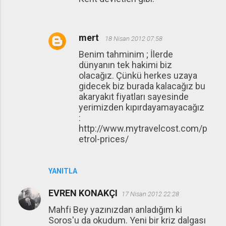
mert
18 Nisan 2012 07:58
Benim tahminim ; İlerde
dünyanın tek hakimi biz
olacağız. Çünkü herkes uzaya
gidecek biz burada kalacağız bu
akaryakıt fiyatları sayesinde
yerimizden kıpırdayamayacağız
:
http://www.mytravelcost.com/p
etrol-prices/
YANITLA
EVREN KONAKÇI
17 Nisan 2012 22:28
Mahfi Bey yazınızdan anladığım ki
Soros'u da okudum. Yeni bir kriz dalgası