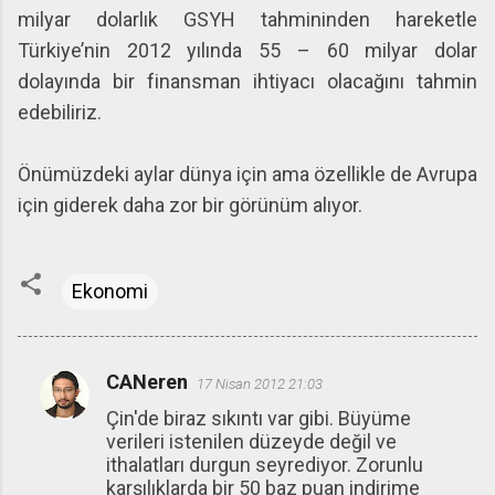
milyar dolarlık GSYH tahmininden hareketle
Türkiye’nin 2012 yılında 55 – 60 milyar dolar
dolayında bir finansman ihtiyacı olacağını tahmin
edebiliriz.
Önümüzdeki aylar dünya için ama özellikle de Avrupa
için giderek daha zor bir görünüm alıyor.
Ekonomi
CANeren
17 Nisan 2012 21:03
Y
Çin'de biraz sıkıntı var gibi. Büyüme
o
verileri istenilen düzeyde değil ve
r
ithalatları durgun seyrediyor. Zorunlu
u
karşılıklarda bir 50 baz puan indirime