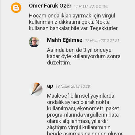
Ömer Faruk Özer
17 Nisan 2012 21:03
Hocam ondalıkları ayırmak için virgül
kullanmanız dikkatimi çekti. Nokta
kullanan bankalar bile var. Teşekkürler
Mahfi Eğilmez
17 Nisan 2012 21:21
Aslında ben de 3 yıl önceye
kadar öyle kullanıyordum sonra
düzelttim.
ap
18 Nisan 2012 10:28
Maalesef bilimsel yayınlarda
ondalık ayracı olarak nokta
kullanılması, ekonometri paket
programlarında virgüllerin hata
olarak algılanması, yıllardır
alıştığım virgül kullanımının
bende aşınmasına neden oluyor.