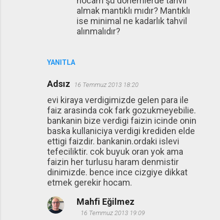
hocam şu dönemlerde tahvil
almak mantıklı mıdır? Mantıklı
ise minimal ne kadarlık tahvil
alınmalıdır?
YANITLA
Adsız
16 Temmuz 2013 18:20
evi kiraya verdigimizde gelen para ile
faiz arasinda cok fark gozukmeyebilie.
bankanin bize verdigi faizin icinde onin
baska kullaniciya verdigi krediden elde
ettigi faizdir. bankanin.ordaki islevi
tefeciliktir. cok buyuk oran yok ama
faizin her turlusu haram denmistir
dinimizde. bence ince cizgiye dikkat
etmek gerekir hocam.
Mahfi Eğilmez
16 Temmuz 2013 19:09