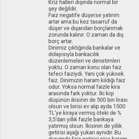
Kriz halleri dışında normal bir
şey değildir.
Faiz negatife düşerse yatırım
artar ama bu kez tasarruf da
düşer ve dışarıdan borçlanmak
zorunda kalınır. O zaman da dış
borç artar.
Dinimiz çıktığında bankalar ve
dolayısıyla bankacılık
düzenlemeleri ve denetimleri
yoktu. O zaman konu olan faiz
tefeci faiziydi. Yani çok yüksek
faiz. Dinimizin haram kıldığı faiz
odur. Yoksa normal faizle kira
arasında fark yoktur. İki kişi
düşünün ikisinin de 500 bin lirası
olsun ve birisi ev alıp ayda 1500
TL'ye kiraya vermiş öteki de %
3,5'dan yıllık faizle bankaya
yatırmış olsun. İkisinin de yıllık
getirisi aşağı yukarı aynıdır. Bu
durumda faiz getirisi niye haram