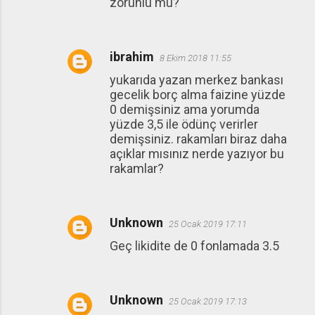
zorunlu mu?
ibrahim
8 Ekim 2018 11:55
yukarıda yazan merkez bankası
gecelik borç alma faizine yüzde
0 demişsiniz ama yorumda
yüzde 3,5 ile ödünç verirler
demişsiniz. rakamları biraz daha
açıklar mısınız nerde yazıyor bu
rakamlar?
Unknown
25 Ocak 2019 17:11
Geç likidite de 0 fonlamada 3.5
Unknown
25 Ocak 2019 17:13