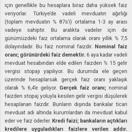
için genellikle bu hesaplara biraz daha yüksek faiz
veriyorlar. Türkiye’de vadeli mevduatın ağırlığı
(toplam mevduatın % 87s’i) ortalama 1-3 ay arası
vadeye sahiptir. Bu aralıkta vadeler için de
günümüzdeki faiz ortalama olarak oranı yıllık % 7,5
dolayındadır. Bu faiz nominal faizdir.
Nominal faiz
oranı; görünürdeki faiz demektir.
6 aya kadar vadeli
mevduat hesabından elde edilen faizden % 15 gelir
vergisi stopajı yapılıyor. Bu durumda ele geçen
üzerinde hesaplarsak gerçek faiz oranı yaklaşık
olarak % 6,4’e geliyor.
Gerçek faiz oranı;
nominal
faizden stopaj yoluyla kesilen gelir vergisi düşülerek
hesaplanan faizdir. Bunların dışında bankalar ticari
mevduat adı altında kurumlardan da mevduat kabul
eder ve faiz öderler.
Kredi faizi; bankaların açtıkları
kredilere uyguladıkları faizlere verilen addır.