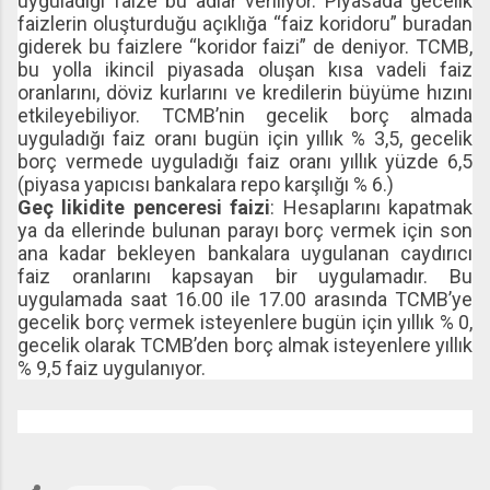
uyguladığı faize bu adlar veriliyor. Piyasada gecelik
faizlerin oluşturduğu açıklığa “faiz koridoru” buradan
giderek bu faizlere “koridor faizi” de deniyor. TCMB,
bu yolla ikincil piyasada oluşan kısa vadeli faiz
oranlarını, döviz kurlarını ve kredilerin büyüme hızını
etkileyebiliyor. TCMB’nin gecelik borç almada
uyguladığı faiz oranı bugün için yıllık % 3,5, gecelik
borç vermede uyguladığı faiz oranı yıllık yüzde 6,5
(piyasa yapıcısı bankalara repo karşılığı % 6.)
Geç likidite penceresi faizi
: Hesaplarını kapatmak
ya da ellerinde bulunan parayı borç vermek için son
ana kadar bekleyen bankalara uygulanan caydırıcı
faiz oranlarını kapsayan bir uygulamadır. Bu
uygulamada saat 16.00 ile 17.00 arasında TCMB’ye
gecelik borç vermek isteyenlere bugün için yıllık % 0,
gecelik olarak TCMB’den borç almak isteyenlere yıllık
% 9,5 faiz uygulanıyor.