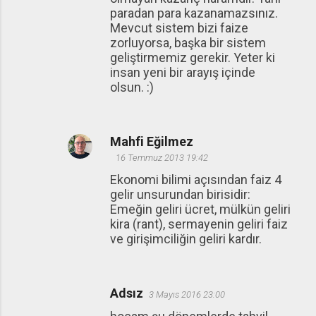
paradan para kazanamazsınız.
Mevcut sistem bizi faize
zorluyorsa, başka bir sistem
geliştirmemiz gerekir. Yeter ki
insan yeni bir arayış içinde
olsun. :)
Mahfi Eğilmez
16 Temmuz 2013 19:42
Ekonomi bilimi açısından faiz 4
gelir unsurundan birisidir:
Emeğin geliri ücret, mülkün geliri
kira (rant), sermayenin geliri faiz
ve girişimciliğin geliri kardır.
Adsız
3 Mayıs 2016 23:00