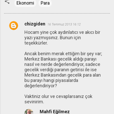
Ekonomi
Para
chizgiden
16 Temmuz 2013 16:12
Y
Hocam yine çok aydınlatıcı ve akıcı bir
o
yazı yazmışsınız. Bunun için
r
teşekkürler.
u
Ancak benim merak ettiğim bir şey var;
m
Merkez Bankası gecelik aldığı parayı
l
nasıl ve nerde değerlendiriyor, sadece
a
gecelik verdiği paranın getirisi ile ise
Merkez Bankasından gecelik para alan
r
bu parayı hangi piyasalarda
değerlendiriyor?
Vaktiniz olur ve cevaplarsanız çok
sevinirim.
Mahfi Eğilmez