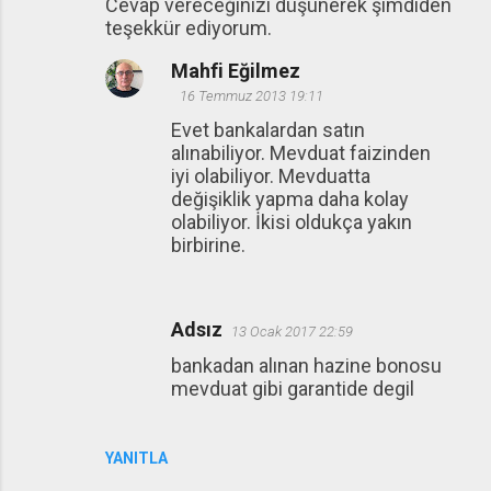
Cevap vereceğinizi düşünerek şimdiden
teşekkür ediyorum.
Mahfi Eğilmez
16 Temmuz 2013 19:11
Evet bankalardan satın
alınabiliyor. Mevduat faizinden
iyi olabiliyor. Mevduatta
değişiklik yapma daha kolay
olabiliyor. İkisi oldukça yakın
birbirine.
Adsız
13 Ocak 2017 22:59
bankadan alınan hazine bonosu
mevduat gibi garantide degil
YANITLA