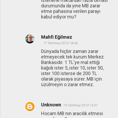
istenene miktardan fazla olması
durumunda da yine MB zarar
etme pahasına verilen parayı
kabul ediyor mu?
Mahfi Eğilmez
17 Temmuz 2013 18:43
Dünyada hiçbir zaman zarar
etmeyecek tek kurum Merkez
Bankasıdır. 1 TL'ye mal ettiği
kağıdı ister 5, ister 10, ister 50,
ister 100 isterse de 200 TL
olarak piyasaya sürer. MB için
üzülmeyin o zarar etmez.
Unknown
19 Temmuz 2013 13:01
Hocam MB nın aracılık etmesi