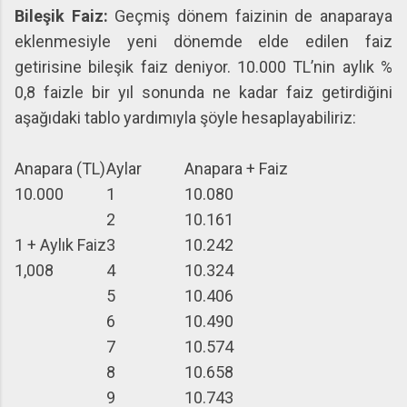
Bileşik Faiz:
Geçmiş dönem faizinin de anaparaya
eklenmesiyle yeni dönemde elde edilen faiz
getirisine bileşik faiz deniyor. 10.000 TL’nin aylık %
0,8 faizle bir yıl sonunda ne kadar faiz getirdiğini
aşağıdaki tablo yardımıyla şöyle hesaplayabiliriz:
Anapara (TL)
Aylar
Anapara + Faiz
10.000
1
10.080
2
10.161
1 + Aylık Faiz
3
10.242
1,008
4
10.324
5
10.406
6
10.490
7
10.574
8
10.658
9
10.743