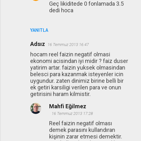
Geç likiditede 0 fonlamada 3.5
dedi hoca
YANITLA
Adsız
16 Temmuz 2013 16:47
hocam reel faizin negatif olmasi
ekonomi acisindan iyi midir ? faiz duser
yatirim artar. faizin yuksek olmasindan
belesci para kazanmak isteyenler icin
uygundur. zaten dinimiz birine belli bir
ek getiri karsiligi verilen para ve onun
getirisini haram kilmistir.
Mahfi Eğilmez
16 Temmuz 2013 17:28
Reel faizin negatif olması
demek parasını kullandıran
kişinin zarar etmesi demektir.