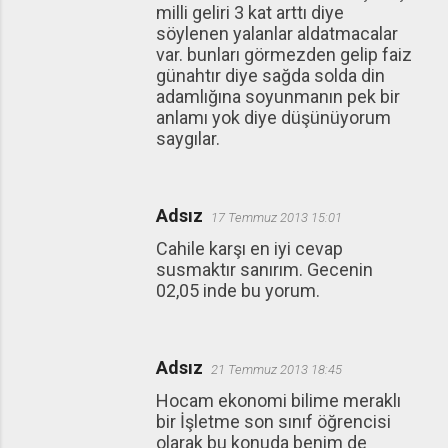
milli geliri 3 kat arttı diye
söylenen yalanlar aldatmacalar
var. bunları görmezden gelip faiz
günahtır diye sağda solda din
adamlığına soyunmanın pek bir
anlamı yok diye düşünüyorum
saygılar.
Adsız
17 Temmuz 2013 15:01
Cahile karşı en iyi cevap
susmaktır sanırım. Gecenin
02,05 inde bu yorum.
Adsız
21 Temmuz 2013 18:45
Hocam ekonomi bilime meraklı
bir İşletme son sınıf öğrencisi
olarak bu konuda benim de