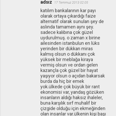
adsız
17 Temmuz 2013 02:05
katılım bankalarının kar payı
olarak ortaya çıkardığı faize
alternatif olarak sunulan şey de
aslında tamamen aynı şey.
sadece kalıbına çok güzel
uydurulmuş. o zaman x birine
ailesinden istanbulun en lüks
yerinden bir dükkan miras
kalmış olsun o dükkanı çok
yüksek bir meblağa kiraya
vermiş olsun ve ordan gelen
kazançla çok güzel bir hayat
yaşıyor olsun o açıdan bakarsak
burda da hiç bir emek
yok.ülkede çok büyük bir rant
ekonomisi var, yandaş gözüken
insanların aldığı haksız ihaleler,
buna karşılık sırf muhalif bir
çizgide olduğu için ekmeğinden
olan insanlar var.ülkenin kişi başı