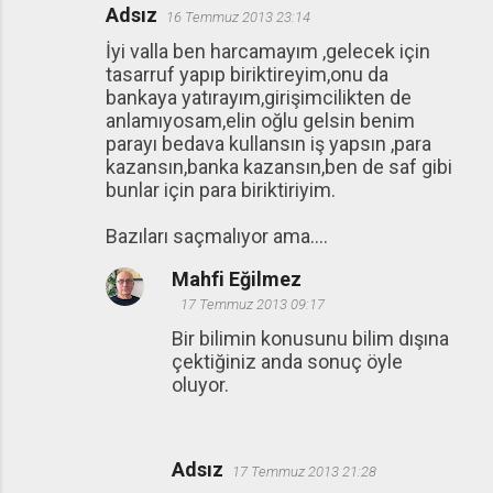
Adsız
16 Temmuz 2013 23:14
İyi valla ben harcamayım ,gelecek için
tasarruf yapıp biriktireyim,onu da
bankaya yatırayım,girişimcilikten de
anlamıyosam,elin oğlu gelsin benim
parayı bedava kullansın iş yapsın ,para
kazansın,banka kazansın,ben de saf gibi
bunlar için para biriktiriyim.
Bazıları saçmalıyor ama....
Mahfi Eğilmez
17 Temmuz 2013 09:17
Bir bilimin konusunu bilim dışına
çektiğiniz anda sonuç öyle
oluyor.
Adsız
17 Temmuz 2013 21:28