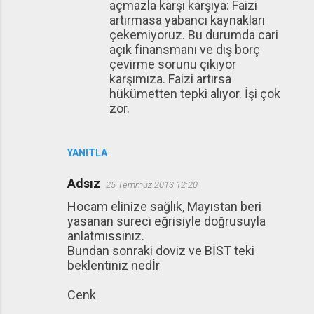
açmazla karşı karşıya: Faizi
artırmasa yabancı kaynakları
çekemiyoruz. Bu durumda cari
açık finansmanı ve dış borç
çevirme sorunu çıkıyor
karşımıza. Faizi artırsa
hükümetten tepki alıyor. İşi çok
zor.
YANITLA
Adsız
25 Temmuz 2013 12:20
Hocam elinize sağlık, Mayıstan beri
yasanan süreci eğrisiyle doğrusuyla
anlatmıssınız.
Bundan sonraki doviz ve BİST teki
beklentiniz nedİr
Cenk