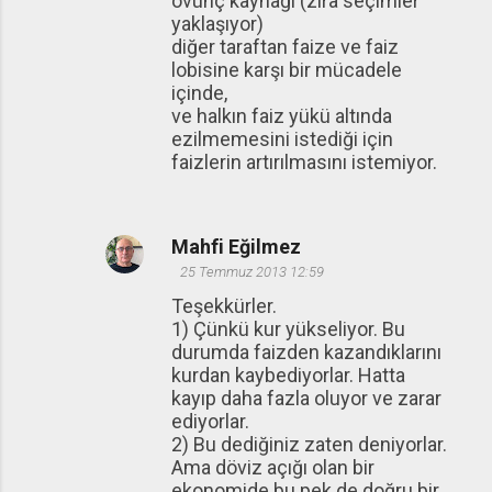
övünç kaynağı (zira seçimler
yaklaşıyor)
diğer taraftan faize ve faiz
lobisine karşı bir mücadele
içinde,
ve halkın faiz yükü altında
ezilmemesini istediği için
faizlerin artırılmasını istemiyor.
Mahfi Eğilmez
25 Temmuz 2013 12:59
Teşekkürler.
1) Çünkü kur yükseliyor. Bu
durumda faizden kazandıklarını
kurdan kaybediyorlar. Hatta
kayıp daha fazla oluyor ve zarar
ediyorlar.
2) Bu dediğiniz zaten deniyorlar.
Ama döviz açığı olan bir
ekonomide bu pek de doğru bir