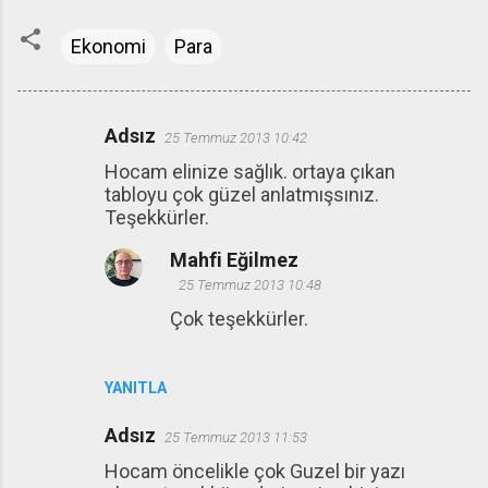
Ekonomi
Para
Adsız
25 Temmuz 2013 10:42
Y
Hocam elinize sağlık. ortaya çıkan
o
tabloyu çok güzel anlatmışsınız.
r
Teşekkürler.
u
Mahfi Eğilmez
m
25 Temmuz 2013 10:48
l
Çok teşekkürler.
a
r
YANITLA
Adsız
25 Temmuz 2013 11:53
Hocam öncelikle çok Guzel bir yazı