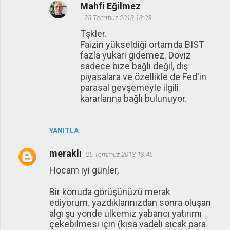
Mahfi Eğilmez
25 Temmuz 2013 13:03
Tşkler.
Faizin yükseldiği ortamda BIST
fazla yukarı gidemez. Döviz
sadece bize bağlı değil, dış
piyasalara ve özellikle de Fed'in
parasal gevşemeyle ilgili
kararlarına bağlı bulunuyor.
YANITLA
meraklı
25 Temmuz 2013 13:46
Hocam iyi günler,
Bir konuda görüşünüzü merak
ediyorum. yazdıklarınızdan sonra oluşan
algı şu yönde ülkemiz yabancı yatırımı
çekebilmesi için (kısa vadeli sıcak para