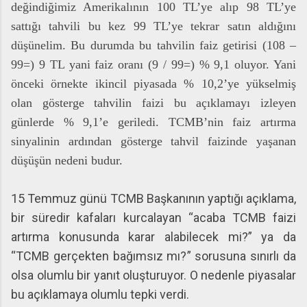
değindiğimiz Amerikalının 100 TL’ye alıp 98 TL’ye
sattığı tahvili bu kez 99 TL’ye tekrar satın aldığını
düşünelim. Bu durumda bu tahvilin faiz getirisi (108 –
99=) 9 TL yani faiz oranı (9 / 99=) % 9,1 oluyor. Yani
önceki örnekte ikincil piyasada % 10,2’ye yükselmiş
olan gösterge tahvilin faizi bu açıklamayı izleyen
günlerde % 9,1’e geriledi. TCMB’nin faiz artırma
sinyalinin ardından gösterge tahvil faizinde yaşanan
düşüşün nedeni budur.
15 Temmuz günü TCMB Başkanının yaptığı açıklama,
bir süredir kafaları kurcalayan “acaba TCMB faizi
artırma konusunda karar alabilecek mi?” ya da
“TCMB gerçekten bağımsız mı?” sorusuna sınırlı da
olsa olumlu bir yanıt oluşturuyor. O nedenle piyasalar
bu açıklamaya olumlu tepki verdi.