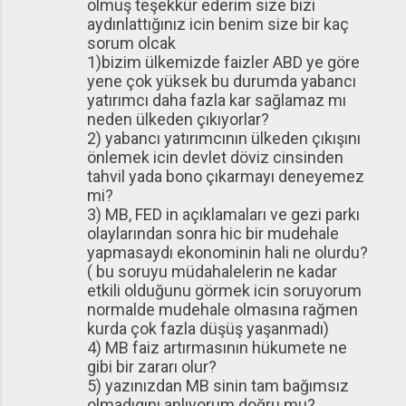
olmuş teşekkür ederim size bizi
aydınlattığınız icin benim size bir kaç
sorum olcak
1)bizim ülkemizde faizler ABD ye göre
yene çok yüksek bu durumda yabancı
yatırımcı daha fazla kar sağlamaz mı
neden ülkeden çıkıyorlar?
2) yabancı yatırımcının ülkeden çıkışını
önlemek icin devlet döviz cinsinden
tahvil yada bono çıkarmayı deneyemez
mi?
3) MB, FED in açıklamaları ve gezi parkı
olaylarından sonra hic bir mudehale
yapmasaydı ekonominin hali ne olurdu?
( bu soruyu müdahalelerin ne kadar
etkili olduğunu görmek icin soruyorum
normalde mudehale olmasına rağmen
kurda çok fazla düşüş yaşanmadı)
4) MB faiz artırmasının hükumete ne
gibi bir zararı olur?
5) yazınızdan MB sinin tam bağımsız
olmadıgını anlıyorum doğru mu?