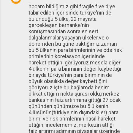
hocam bildiğimiz gibi fragile five diye
tabir edilen içerisinde türkiye'nin de
bulunduğu 5 ülke, 22 mayısta
gerçekleşen bernanke'nin
konuşmasından sonra en sert
dalgalanmalar yaşayan ülkeler.ve o
dönemden bu güne baktığımız zaman
bu 5 ülkenin para birimlerinin ve cds risk
primlerinin korelasyon içerisinde
hareket ettiğini görüyoruz.mesela diğer
4 ülkenin para biriminin değer kaybettiği
bir ayda türkiye'nin para biriminin de
büyük olasılıkla değer kaybettiğini
görüyoruz.işte bu bağlamda benim
dikkat ettğim nokta şurası oldu;merkez
bankasının faiz artırımına gittiği 27 ocak
gününden günümüze bu 5 ülkenin
4'lüsünün(türkiye'nin dışındakiler) para
birimi ve risk primlerinin nasıl hareket
ettiğini incelememiz, merkezin attığı
faiz artırımı adımının piyasalar üzerinde