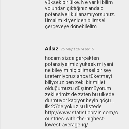
yüksek bir ülke. Ne var ki bilim
yolundan çıktığınız anda o
potansiyeli kullanamıyorsunuz.
Umalım ki yeniden bilimsel
çerçeveye dönebilelim.
Adsız
26 Mayıs 2014 00:15
hocam sizce gerçekten
potansiyelimiz yüksek mi yani
ne bileyim hiç bilimsel bir şey
üretemiyoruz anca tüketmeyi
biliyoruz ben zeki bir millet
olduğumuzu düşünmüyorum
zekilerimiz de zaten bu ülkede
durmuyor kaçıyor beyin göçü. . .
ilk 25'de yokuz şu listede
http://www.statisticbrain.com/c
ountries-with-the-highest-
lowest-average-iq/