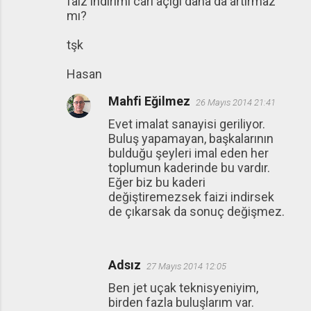
faiz indirimi cari açığı daha da artırmaz
mı?
tşk
Hasan
Mahfi Eğilmez
26 Mayıs 2014 21:41
Evet imalat sanayisi geriliyor.
Buluş yapamayan, başkalarının
bulduğu şeyleri imal eden her
toplumun kaderinde bu vardır.
Eğer biz bu kaderi
değiştiremezsek faizi indirsek
de çıkarsak da sonuç değişmez.
Adsız
27 Mayıs 2014 12:05
Ben jet uçak teknisyeniyim,
birden fazla buluşlarım var.