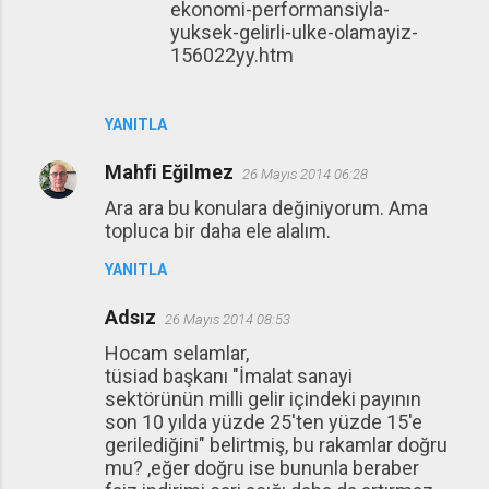
ekonomi-performansiyla-
yuksek-gelirli-ulke-olamayiz-
156022yy.htm
YANITLA
Mahfi Eğilmez
26 Mayıs 2014 06:28
Ara ara bu konulara değiniyorum. Ama
topluca bir daha ele alalım.
YANITLA
Adsız
26 Mayıs 2014 08:53
Hocam selamlar,
tüsiad başkanı "İmalat sanayi
sektörünün milli gelir içindeki payının
son 10 yılda yüzde 25'ten yüzde 15'e
gerilediğini" belirtmiş, bu rakamlar doğru
mu? ,eğer doğru ise bununla beraber