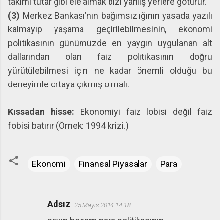
takımı tutar gibi ele almak bizi yanlış yerlere götürür.
(3)
Merkez Bankası’nın bağımsızlığının yasada yazılı
kalmayıp yaşama geçirilebilmesinin, ekonomi
politikasının günümüzde en yaygın uygulanan alt
dallarından olan faiz politikasının doğru
yürütülebilmesi için ne kadar önemli olduğu bu
deneyimle ortaya çıkmış olmalı.
Kıssadan hisse:
Ekonomiyi faiz lobisi değil faiz
fobisi batırır (Örnek: 1994 krizi.)
Ekonomi
Finansal Piyasalar
Para
Adsız
25 Mayıs 2014 14:18
Y