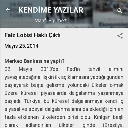
Ana içeriğe atla
KENDİME YAZILAR
Mahfi Eğilmez
Faiz Lobisi Haklı Çıktı
Mayıs 25, 2014
Merkez Bankası ne yaptı?
22 Mayıs 2013’de Fed’in tahvil alımını
yavaşlatacağına ilişkin ilk açıklamasını yaptığı günden
başlayarak başta gelişme yolundaki ülkeler olmak
üzere küresel piyasalarda dalgalanma yaşanmaya
başladı. Türkiye, bu küresel dalgalanmaya kendi iç
siyasal ve sosyal dalgalanmalarını da eklediği için en
fazla etkilenen ülkelerden birisi oldu. Kırılgan beşli
olarak adlandırılan ülkeler içinde (Brezilya,