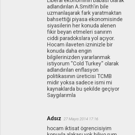
Liberal ekonominin babası olarak
adlandırılan A.Smith'in bile
uzmanlaşarak fark yaratmaktan
bahsettiği piyasa ekonomisinde
siyasilerin her konuda alenen
fikir beyan etmeleri sanırım
ciddi paradokslara yol açıyor.
Hocam ilaveten izninizle bir
konuda daha engin
bilgilerinizden yararlanmak
istiyorum ''Cold Turkey'' olarak
adlandırılan enflasyon
politikasının üreticisi TCMB
midir yoksa sadece ismi mi
kaynaklarda bu şekilde geçiyor
Saygılarımla
Adsız
27 Mayıs 2014 17:16
hocam iktisat ögrencisiyim
konuyla alakası yok biliyo rum