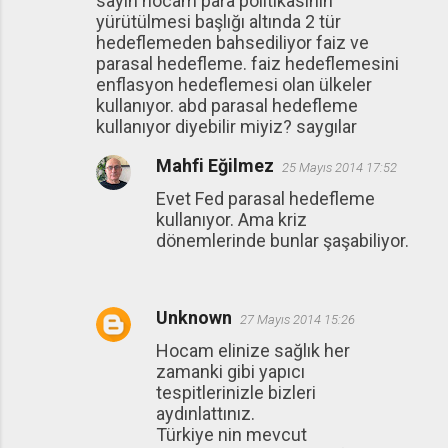
sayın hocam para politikasının
o
yürütülmesi başlığı altında 2 tür
r
hedeflemeden bahsediliyor faiz ve
u
parasal hedefleme. faiz hedeflemesini
enflasyon hedeflemesi olan ülkeler
m
kullanıyor. abd parasal hedefleme
l
kullanıyor diyebilir miyiz? saygılar
a
Mahfi Eğilmez
25 Mayıs 2014 17:52
r
Evet Fed parasal hedefleme
kullanıyor. Ama kriz
dönemlerinde bunlar şaşabiliyor.
Unknown
27 Mayıs 2014 15:26
Hocam elinize sağlık her
zamanki gibi yapıcı
tespitlerinizle bizleri
aydınlattınız.
Türkiye nin mevcut