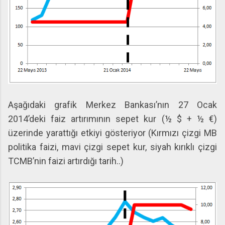
Aşağıdaki grafik Merkez Bankası’nın 27 Ocak
2014’deki faiz artırımının sepet kur (½ $ + ½ €)
üzerinde yarattığı etkiyi gösteriyor (Kırmızı çizgi MB
politika faizi, mavi çizgi sepet kur, siyah kırıklı çizgi
TCMB’nin faizi artırdığı tarih..)