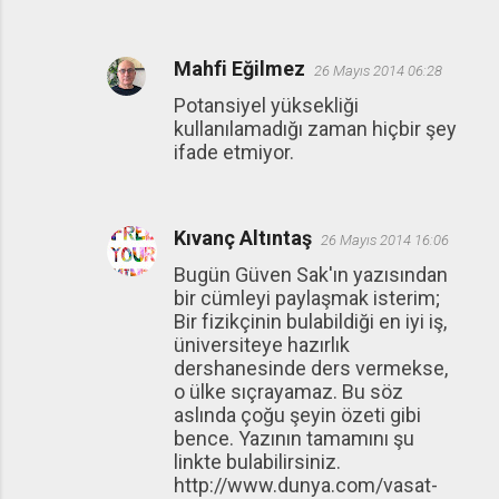
Mahfi Eğilmez
26 Mayıs 2014 06:28
Potansiyel yüksekliği
kullanılamadığı zaman hiçbir şey
ifade etmiyor.
Kıvanç Altıntaş
26 Mayıs 2014 16:06
Bugün Güven Sak'ın yazısından
bir cümleyi paylaşmak isterim;
Bir fizikçinin bulabildiği en iyi iş,
üniversiteye hazırlık
dershanesinde ders vermekse,
o ülke sıçrayamaz. Bu söz
aslında çoğu şeyin özeti gibi
bence. Yazının tamamını şu
linkte bulabilirsiniz.
http://www.dunya.com/vasat-