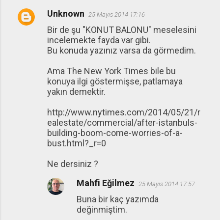
Unknown
25 Mayıs 2014 17:16
Bir de şu "KONUT BALONU" meselesini
incelemekte fayda var gibi.
Bu konuda yazınız varsa da görmedim.
Ama The New York Times bile bu
konuya ilgi göstermişse, patlamaya
yakın demektir.
http://www.nytimes.com/2014/05/21/r
ealestate/commercial/after-istanbuls-
building-boom-come-worries-of-a-
bust.html?_r=0
Ne dersiniz ?
Mahfi Eğilmez
25 Mayıs 2014 17:57
Buna bir kaç yazımda
değinmiştim.