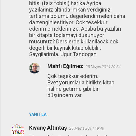
bitisi (faiz fobisi) harika Ayrica
yazilariniz altinda imkan verdiginiz
tartisma bolumu degerlendirmeleri daha
da zenginlestiriyor. Cok tesekkur
ederim emeklerinize. Acaba bu yazilari
bir kitapta toplamayi dusunuyor
musunuz? Derslerde kullanilacak cok
degerli bir kaynak kitap olabilir.
Saygilarimla. Ugur Tandogan
Mahfi Eğilmez
25 Mayıs 2014 20:54
Çok teşekkür ederim.
Evet yorumlarla birlikte kitap
haline getirme gibi bir
düşüncem var.
YANITLA
Kıvanç Altıntaş
25 Mayıs 2014 19:40