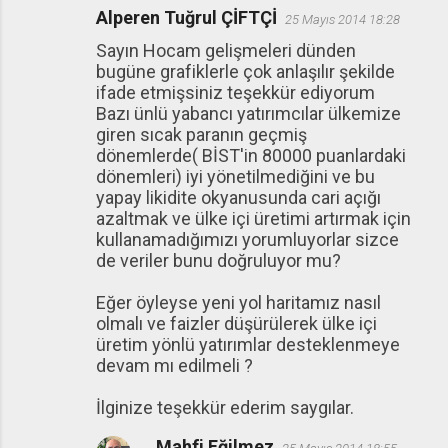
Alperen Tuğrul ÇİFTÇİ
25 Mayıs 2014 18:28
Sayın Hocam gelişmeleri dünden
bugüne grafiklerle çok anlaşılır şekilde
ifade etmişsiniz teşekkür ediyorum
Bazı ünlü yabancı yatırımcılar ülkemize
giren sıcak paranın geçmiş
dönemlerde( BİST'in 80000 puanlardaki
dönemleri) iyi yönetilmediğini ve bu
yapay likidite okyanusunda cari açığı
azaltmak ve ülke içi üretimi artırmak için
kullanamadığımızı yorumluyorlar sizce
de veriler bunu doğruluyor mu?
Eğer öyleyse yeni yol haritamız nasıl
olmalı ve faizler düşürülerek ülke içi
üretim yönlü yatırımlar desteklenmeye
devam mı edilmeli ?
İlginize teşekkür ederim saygılar.
Mahfi Eğilmez