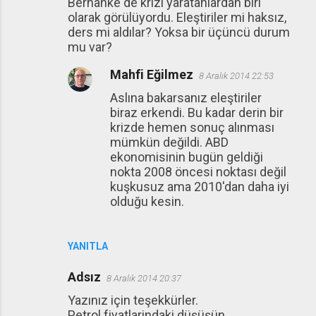
Bernanke de krizi yaratanlardan biri
olarak görülüyordu. Eleştiriler mi haksız,
ders mi aldılar? Yoksa bir üçüncü durum
mu var?
Mahfi Eğilmez
8 Aralık 2014 22:53
Aslına bakarsanız eleştiriler
biraz erkendi. Bu kadar derin bir
krizde hemen sonuç alınması
mümkün değildi. ABD
ekonomisinin bugün geldiği
nokta 2008 öncesi noktası değil
kuşkusuz ama 2010'dan daha iyi
olduğu kesin.
YANITLA
Adsız
8 Aralık 2014 20:37
Yazınız için teşekkürler.
Petrol fiyatlarindaki düşüşün