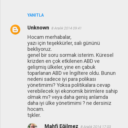
YANITLA
Unknown
8 Aralık 2014 09:41
Hocam merhabalar,
yazı için teşekkürler, salı gününü
bekliyoruz.
genel bir soru sormak isterim. Küresel
krizden en çok etkilenen ABD ve
gelişmiş ülkeler, yine en çabuk
toparlanan ABD ve İngiltere oldu. Bunun
nedeni sadece iyi para polikası
yönetimimi? Yoksa politikalara cevap
verebilecek iyi ekonomik birimlere sahip
olmak mı? veya daha geniş anlamda
daha iyi ülke yönetimimi ? ne dersiniz
hocam.
tşkler.
Mahfi Eğilmez
8 Aralık 2014 17:03