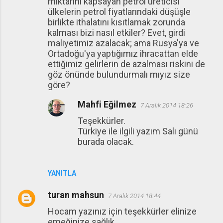
miktarını kapsayan petrol üreticisi
m
ülkelerin petrol fiyatlarındaki düşüşle
l
birlikte ithalatını kısıtlamak zorunda
a
kalması bizi nasıl etkiler? Evet, girdi
maliyetimiz azalacak; ama Rusya'ya ve
r
Ortadoğu'ya yaptığımız ihracattan elde
ettiğimiz gelirlerin de azalması riskini de
göz önünde bulundurmalı mıyız size
göre?
Mahfi Eğilmez
7 Aralık 2014 18:26
Teşekkürler.
Türkiye ile ilgili yazım Salı günü
burada olacak.
YANITLA
turan mahsun
7 Aralık 2014 18:44
Hocam yazınız için teşekkürler elinize
emeğinize sağlık. .