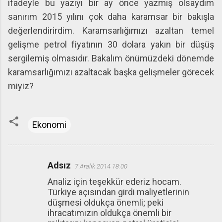
ifadeyle bu yazıyı bir ay önce yazmış olsaydım
sanırım 2015 yılını çok daha karamsar bir bakışla
değerlendirirdim. Karamsarlığımızı azaltan temel
gelişme petrol fiyatının 30 dolara yakın bir düşüş
sergilemiş olmasıdır. Bakalım önümüzdeki dönemde
karamsarlığımızı azaltacak başka gelişmeler görecek
miyiz?
Ekonomi
Adsız
7 Aralık 2014 18:00
Y
Analiz için teşekkür ederiz hocam.
o
Türkiye açısından girdi maliyetlerinin
r
düşmesi oldukça önemli; peki
u
ihracatımızın oldukça önemli bir