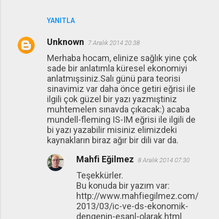
YANITLA
Unknown
7 Aralık 2014 20:38
Merhaba hocam, elinize sağlık yine çok
sade bir anlatımla küresel ekonomiyi
anlatmışsiniz.Salı günü para teorisi
sinavimiz var daha önce getiri eğrisi ile
ilgili çok güzel bir yazı yazmıştiniz
muhtemelen sınavda çıkacak:) acaba
mundell-fleming IS-IM eğrisi ile ilgili de
bi yazı yazabilir misiniz elimizdeki
kaynakların biraz ağır bir dili var da.
Mahfi Eğilmez
8 Aralık 2014 07:30
Teşekkürler.
Bu konuda bir yazım var:
http://www.mahfiegilmez.com/
2013/03/ic-ve-ds-ekonomik-
dengenin-esanl-olarak.html