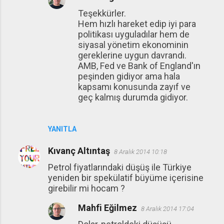
Teşekkürler.
Hem hızlı hareket edip iyi para
politikası uyguladılar hem de
siyasal yönetim ekonominin
gereklerine uygun davrandı.
AMB, Fed ve Bank of England'ın
peşinden gidiyor ama hala
kapsamı konusunda zayıf ve
geç kalmış durumda gidiyor.
YANITLA
Kıvanç Altıntaş
8 Aralık 2014 10:18
Petrol fiyatlarındaki düşüş ile Türkiye
yeniden bir spekülatif büyüme içerisine
girebilir mi hocam ?
Mahfi Eğilmez
8 Aralık 2014 17:04