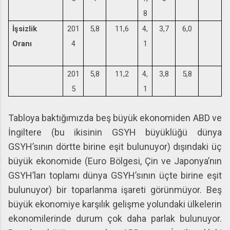
8
İşsizlik
201
5,8
11,6
4,
3,7
6,0
Oranı
4
1
201
5,8
11,2
4,
3,8
5,8
5
1
Tabloya baktığımızda beş büyük ekonomiden ABD ve
İngiltere (bu ikisinin GSYH büyüklüğü dünya
GSYH’sının dörtte birine eşit bulunuyor) dışındaki üç
büyük ekonomide (Euro Bölgesi, Çin ve Japonya’nın
GSYH’ları toplamı dünya GSYH’sının üçte birine eşit
bulunuyor) bir toparlanma işareti görünmüyor. Beş
büyük ekonomiye karşılık gelişme yolundaki ülkelerin
ekonomilerinde durum çok daha parlak bulunuyor.