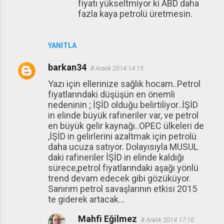
fiyatı yükseltmiyor ki ABD daha
fazla kaya petrolü üretmesin.
YANITLA
barkan34
8 Aralık 2014 14:15
Yazı için ellerinize sağlık hocam..Petrol
fiyatlarındaki düşüşün en önemli
nedeninin ; İŞİD olduğu belirtiliyor..İŞİD
in elinde büyük rafineriler var, ve petrol
en büyük gelir kaynağı..OPEC ülkeleri de
,İŞİD in gelirlerini azaltmak için petrolü
daha ucuza satıyor. Dolayısıyla MUSUL
daki rafineriler İŞİD in elinde kaldığı
sürece,petrol fiyatlarındaki aşağı yönlü
trend devam edecek gibi gözüküyor.
Sanırım petrol savaşlarının etkisi 2015
te giderek artacak...
Mahfi Eğilmez
8 Aralık 2014 17:10