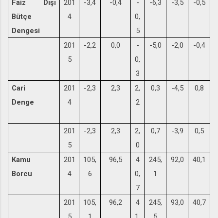
Faiz Dışı
201
-3,4
-0,4
-
-6,3
-3,5
-0,5
Bütçe
4
0,
Dengesi
5
201
-2,2
0,0
-
-5,0
-2,0
-0,4
5
0,
3
Cari
201
-2,3
2,3
2,
0,3
-4,5
0,8
Denge
4
2
201
-2,3
2,3
2,
0,7
-3,9
0,5
5
0
Kamu
201
105,
96,5
4
245,
92,0
40,1
Borcu
4
6
0,
1
7
201
105,
96,2
4
245,
93,0
40,7
5
1
1,
5