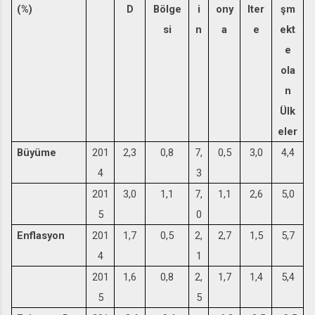
(%)
D
Bölge
i
ony
lter
şm
si
n
a
e
ekt
e
ola
n
Ülk
eler
Büyüme
201
2,3
0,8
7,
0,5
3,0
4,4
4
3
201
3,0
1,1
7,
1,1
2,6
5,0
5
0
Enflasyon
201
1,7
0,5
2,
2,7
1,5
5,7
4
1
201
1,6
0,8
2,
1,7
1,4
5,4
5
5