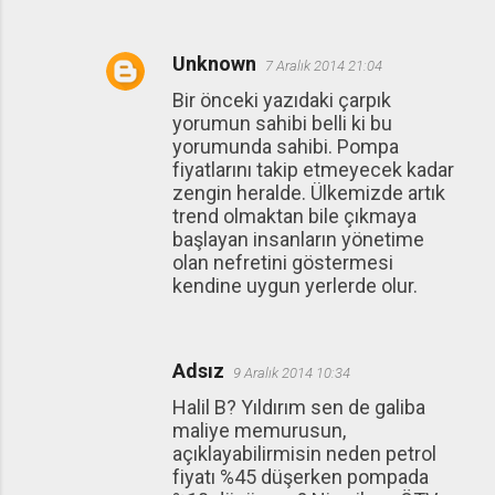
Unknown
7 Aralık 2014 21:04
Bir önceki yazıdaki çarpık
yorumun sahibi belli ki bu
yorumunda sahibi. Pompa
fiyatlarını takip etmeyecek kadar
zengin heralde. Ülkemizde artık
trend olmaktan bile çıkmaya
başlayan insanların yönetime
olan nefretini göstermesi
kendine uygun yerlerde olur.
Adsız
9 Aralık 2014 10:34
Halil B? Yıldırım sen de galiba
maliye memurusun,
açıklayabilirmisin neden petrol
fiyatı %45 düşerken pompada