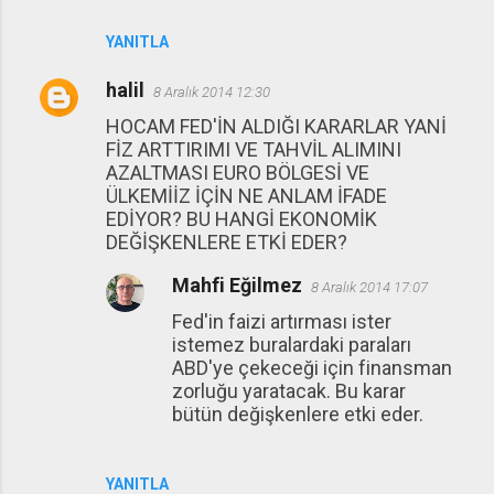
YANITLA
halil
8 Aralık 2014 12:30
HOCAM FED'İN ALDIĞI KARARLAR YANİ
FİZ ARTTIRIMI VE TAHVİL ALIMINI
AZALTMASI EURO BÖLGESİ VE
ÜLKEMİİZ İÇİN NE ANLAM İFADE
EDİYOR? BU HANGİ EKONOMİK
DEĞİŞKENLERE ETKİ EDER?
Mahfi Eğilmez
8 Aralık 2014 17:07
Fed'in faizi artırması ister
istemez buralardaki paraları
ABD'ye çekeceği için finansman
zorluğu yaratacak. Bu karar
bütün değişkenlere etki eder.
YANITLA