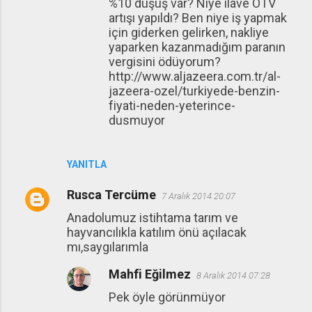
%10 düşüş var? Niye ilave ÖTV
artışı yapıldı? Ben niye iş yapmak
için giderken gelirken, nakliye
yaparken kazanmadığım paranın
vergisini ödüyorum?
http://www.aljazeera.com.tr/al-
jazeera-ozel/turkiyede-benzin-
fiyati-neden-yeterince-
dusmuyor
YANITLA
Rusca Tercüme
7 Aralık 2014 20:07
Anadolumuz istihtama tarım ve
hayvancılıkla katılım önü açılacak
mı,saygılarımla
Mahfi Eğilmez
8 Aralık 2014 07:28
Pek öyle görünmüyor