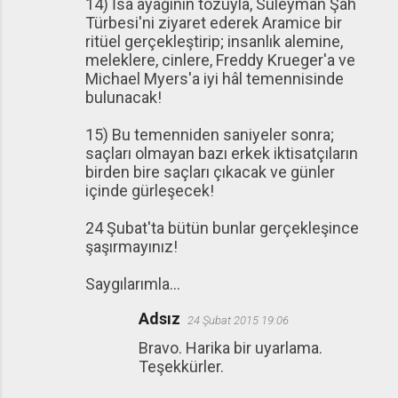
14) İsa ayağının tozuyla, Süleyman Şah
Türbesi'ni ziyaret ederek Aramice bir
ritüel gerçekleştirip; insanlık alemine,
meleklere, cinlere, Freddy Krueger'a ve
Michael Myers'a iyi hâl temennisinde
bulunacak!
15) Bu temenniden saniyeler sonra;
saçları olmayan bazı erkek iktisatçıların
birden bire saçları çıkacak ve günler
içinde gürleşecek!
24 Şubat'ta bütün bunlar gerçekleşince
şaşırmayınız!
Saygılarımla...
Adsız
24 Şubat 2015 19:06
Bravo. Harika bir uyarlama.
Teşekkürler.