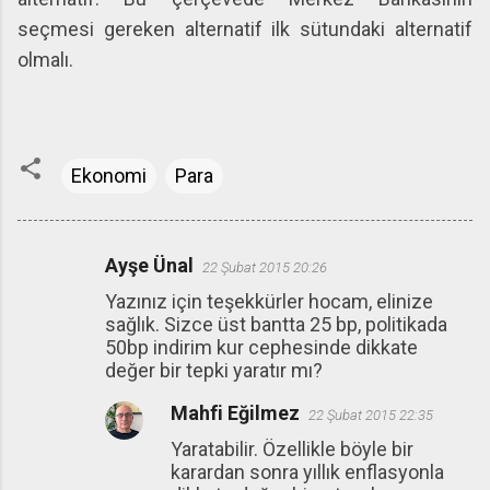
seçmesi gereken alternatif ilk sütundaki alternatif
olmalı.
Ekonomi
Para
Ayşe Ünal
22 Şubat 2015 20:26
Y
Yazınız için teşekkürler hocam, elinize
o
sağlık. Sizce üst bantta 25 bp, politikada
r
50bp indirim kur cephesinde dikkate
u
değer bir tepki yaratır mı?
m
Mahfi Eğilmez
22 Şubat 2015 22:35
l
Yaratabilir. Özellikle böyle bir
a
karardan sonra yıllık enflasyonla
r