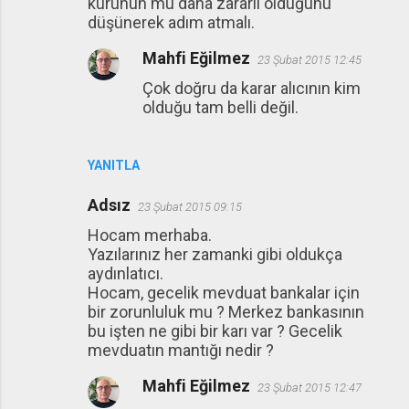
kurunun mu daha zararlı olduğunu
düşünerek adım atmalı.
Mahfi Eğilmez
23 Şubat 2015 12:45
Çok doğru da karar alıcının kim
olduğu tam belli değil.
YANITLA
Adsız
23 Şubat 2015 09:15
Hocam merhaba.
Yazılarınız her zamanki gibi oldukça
aydınlatıcı.
Hocam, gecelik mevduat bankalar için
bir zorunluluk mu ? Merkez bankasının
bu işten ne gibi bir karı var ? Gecelik
mevduatın mantığı nedir ?
Mahfi Eğilmez
23 Şubat 2015 12:47