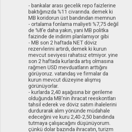
- bankalar arası gecelik repo faizlerine
baktığınızda %11 civarında. demek ki
MB koridorun üst bandından memnun
- ortalama fonlama maliyeti %7,75 değil
de %8'e daha yakın, yani MB politka
faizinde de indirim planlamıyor gibi
- MB son 2 haftada NET döviz
rezervlerini artırdı, demek ki kurun
mevcut seviyesi rahatsız etmiyor. yine
son 2 haftada kurlarda artış olmasına
rağmen USD mevduatların arttığını
görüyoruz. vatandaş ve firmalar da
kurun mevcut düzeyine alışmış
görünüyorlar.
- kurlarda 2,40 aşağısına bir gerileme
olduğunda MB'nin ihracat reeskontları
tahsil ederek ve döviz satım ihalelerini
durdurarak alım yönünde müdahale
edeceğini ve kuru 2,40-2,50 bandında
tutmaya çalışacağını düşünüyorum.
çünkü dolar bazında ihracatın, turizm