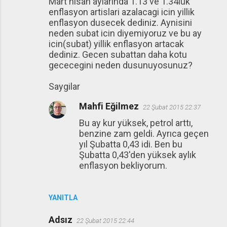
Mart nisan aylarinda 1.13 ve 1.34luk
enflasyon artislari azalacagi icin yillik
enflasyon dusecek dediniz. Aynisini
neden subat icin diyemiyoruz ve bu ay
icin(subat) yillik enflasyon artacak
dediniz. Gecen subattan daha kotu
gececegini neden dusunuyosunuz?
Saygilar
Mahfi Eğilmez
22 Şubat 2015 22:37
Bu ay kur yüksek, petrol arttı,
benzine zam geldi. Ayrıca geçen
yıl Şubatta 0,43 idi. Ben bu
Şubatta 0,43'den yüksek aylık
enflasyon bekliyorum.
YANITLA
Adsız
22 Şubat 2015 22:44