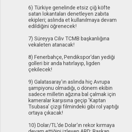
6) Türkiye genelinde etsiz çiğ köfte
satan lokantaları denetleyen zabıta
ekipleri; aslında et kullanılmaya devam
edildiğini öğrenecek!
7) Süreyya Ciliv TCMB başkanlığına
vekaleten atanacak!
8) Fenerbahçe, Pendikspor'dan yediği
golleri bir anda hatırlayıp, ligden
çekilecek!
9) Galatasaray'ın aslında hiç Avrupa
şampiyonu olmadığı, o dönem ekibin
sadece milletin ağzına bal çalmak için
kameralar karşısına geçip 'Kaptan
Tsubasa' çizgi filmindeki gibi rol yaptığı
ortaya çıkacak!
10) Dolar/TL'de Dolar'ın rekor kırmaya
devam ettiğini izleyen ABD; Başkan