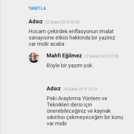
YANITLA
Adsız
22 Şubat 2015 20:45
Hocam çekirdek enflasyonun imalat
sanayisine etkisi hakkinda bir yaziniz
var midir acaba
Mahfi Eğilmez
22 Şubat 2015 22:36
Böyle bir yazım yok.
Adsız
24 Şubat 2015 14:23
Peki Araştırma Yöntem ve
Teknikleri dersi için
önerebileceğiniz ve kaynak
sıkıntısı çekmeyeceğim bir konu
var mıdır