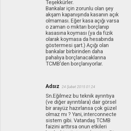
Teşekkürler.
Bankalar için zorunlu olan şey
akşam kapanışında kasanın açık
olmaması. Eğer kasa açığı varsa
o zaman o miktarı borçlanıp
kasasına koyması (ya da fizik
olarak koymasa da hesabında
göstermesi şart.) Açığı olan
bankalar birbirinden daha
pahalıya borçlanacaklarına
TCMB'den borçlanıyorlar.
Adsız
24 Şubat 2015 01:24
Sn.Eğilmez bu teknik ayrıntıya
(ve diğer ayrıntılara) dair görsel
bir arayüz hazırlansa çok güzel
olmaz mı ? Yani, interconnecte
sistem gibi. Vatandaş TCMB
faizini arttırsa onun etkileri