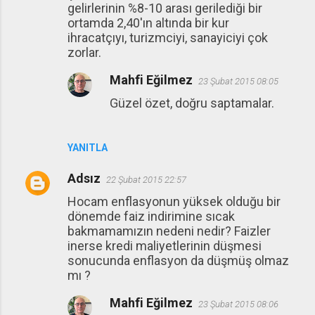
gelirlerinin %8-10 arası gerilediği bir
ortamda 2,40'ın altında bir kur
ihracatçıyı, turizmciyi, sanayiciyi çok
zorlar.
Mahfi Eğilmez
23 Şubat 2015 08:05
Güzel özet, doğru saptamalar.
YANITLA
Adsız
22 Şubat 2015 22:57
Hocam enflasyonun yüksek olduğu bir
dönemde faiz indirimine sıcak
bakmamamızın nedeni nedir? Faizler
inerse kredi maliyetlerinin düşmesi
sonucunda enflasyon da düşmüş olmaz
mı ?
Mahfi Eğilmez
23 Şubat 2015 08:06