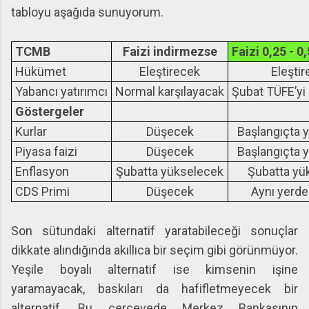
tabloyu aşağıda sunuyorum.
TCMB
Faizi indirmezse
Faizi 0,25 - 0
Hükümet
Eleştirecek
Eleşti
Yabancı yatırımcı
Normal karşılayacak
Şubat TÜFE’yi
Göstergeler
Kurlar
Düşecek
Başlangıçta 
Piyasa faizi
Düşecek
Başlangıçta 
Enflasyon
Şubatta yükselecek
Şubatta yü
CDS Primi
Düşecek
Aynı yerde 
Son sütundaki alternatif yaratabileceği sonuçlar
dikkate alındığında akıllıca bir seçim gibi görünmüyor.
Yeşile boyalı alternatif ise kimsenin işine
yaramayacak, baskıları da hafifletmeyecek bir
alternatif. Bu çerçevede Merkez Bankasının