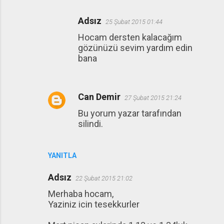
Adsız
25 Şubat 2015 01:44
Hocam dersten kalacağım
gözünüzü sevim yardım edin
bana
Can Demir
27 Şubat 2015 21:24
Bu yorum yazar tarafından
silindi.
YANITLA
Adsız
22 Şubat 2015 21:02
Merhaba hocam,
Yaziniz icin tesekkurler