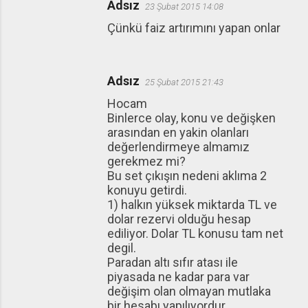
Adsız
23 Şubat 2015 14:08
Çünkü faiz artırımını yapan onlar
Adsız
25 Şubat 2015 21:43
Hocam
Binlerce olay, konu ve değişken
arasından en yakin olanları
değerlendirmeye almamız
gerekmez mi?
Bu set çıkışın nedeni aklıma 2
konuyu getirdi.
1) halkın yüksek miktarda TL ve
dolar rezervi olduğu hesap
ediliyor. Dolar TL konusu tam net
degil.
Paradan altı sıfır atası ile
piyasada ne kadar para var
değişim olan olmayan mutlaka
bir hesabı yapılıyordur.