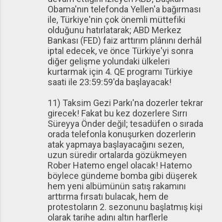
Obama'nın telefonda Yellen'a bağırması
ile, Türkiye'nin çok önemli müttefiki
olduğunu hatırlatarak; ABD Merkez
Bankası (FED) faiz arttırım plânını derhâl
iptal edecek, ve önce Türkiye'yi sonra
diğer gelişme yolundaki ülkeleri
kurtarmak için 4. QE programı Türkiye
saati ile 23:59:59'da başlayacak!
11) Taksim Gezi Parkı'na dozerler tekrar
girecek! Fakat bu kez dozerlere Sırrı
Süreyya Önder değil; tesadüfen o sırada
orada telefonla konuşurken dozerlerin
atak yapmaya başlayacağını sezen,
uzun süredir ortalarda gözükmeyen
Rober Hatemo engel olacak! Hatemo
böylece gündeme bomba gibi düşerek
hem yeni albümünün satış rakamını
arttırma fırsatı bulacak, hem de
protestoların 2. sezonunu başlatmış kişi
olarak tarihe adını altın harflerle