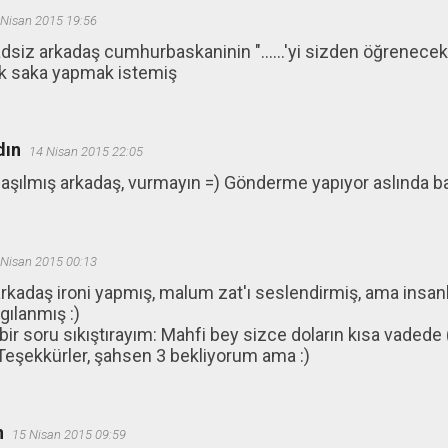
 Nisan 2015 19:56
dsiz arkadaş cumhurbaskaninin "......'yi sizden öğrenecek d
ak saka yapmak istemiş
dın
14 Nisan 2015 22:05
laşılmış arkadaş, vurmayın =) Gönderme yapıyor aslında b
 Nisan 2015 00:13
rkadaş ironi yapmış, malum zat'ı seslendirmiş, ama insanla
gılanmış :)
bir soru sıkıştırayım: Mahfi bey sizce doların kısa vadede 
Teşekkürler, şahsen 3 bekliyorum ama :)
n
15 Nisan 2015 09:59