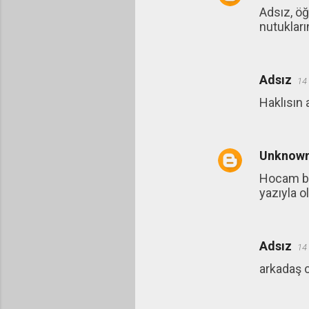
r
Adsız, öğ
nutukların
Adsız
14
Haklısın 
Unknow
Hocam bol
yazıyla o
Adsız
14
arkadaş 