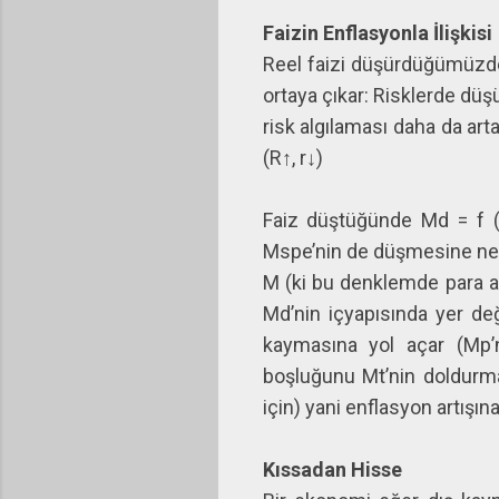
Faizin Enflasyonla İlişkisi
Reel faizi düşürdüğümüzde 
ortaya çıkar: Risklerde dü
risk algılaması daha da arta
(R↑, r↓)
Faiz düştüğünde Md = f (Y
Mspe’nin de düşmesine nede
M (ki bu denklemde para a
Md’nin içyapısında yer değ
kaymasına yol açar (Mp’
boşluğunu Mt’nin doldurma
için) yani enflasyon artışın
Kıssadan Hisse