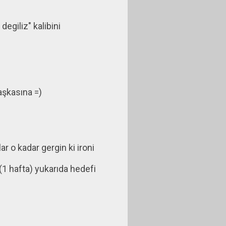
egiliz" kalibini
aşkasına =)
r o kadar gergin ki ironi
(1 hafta) yukarıda hedefi