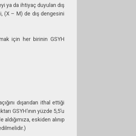
yi ya da ihtiyaç duyulan dış
i, (X – M) de dış dengesini
mak için her birinin GSYH
ığını dışarıdan ithal ettiği
iktarı GSYH’ının yüzde 5,5’u
e aldığımıza, eskiden alınıp
ilmelidir.)