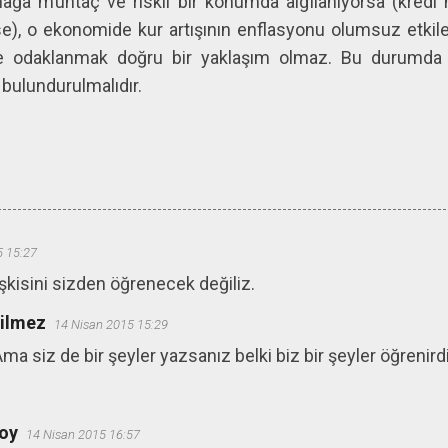
ağa muhtaç ve riskli bir konumda algılanıyorsa (kredi 
se), o ekonomide kur artışının enflasyonu olumsuz etk
 odaklanmak doğru bir yaklaşım olmaz. Bu durumda f
bulundurulmalıdır.
5 15:27
işkisini sizden öğrenecek değiliz.
ğilmez
14 Nisan 2015 15:29
Ama siz de bir şeyler yazsanız belki biz bir şeyler öğrenirdi
oy
14 Nisan 2015 16:57