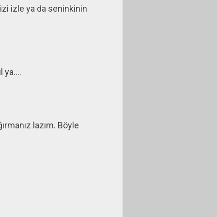
zi izle ya da seninkinin
ya....
ağırmanız lazım. Böyle