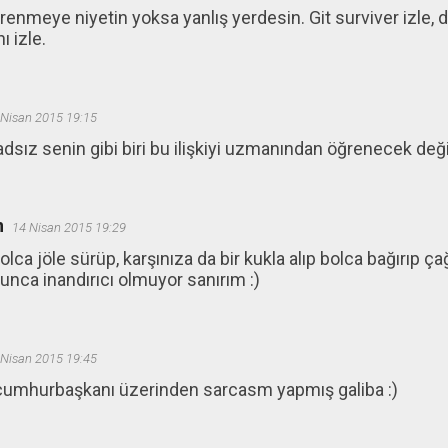
renmeye niyetin yoksa yanlış yerdesin. Git surviver izle, di
ı izle.
 Nisan 2015 19:15
adsız senin gibi biri bu ilişkiyi uzmanından öğrenecek değil 
n
14 Nisan 2015 19:29
ca jöle sürüp, karşınıza da bir kukla alıp bolca bağırıp ç
lunca inandırıcı olmuyor sanırım :)
 Nisan 2015 19:45
cumhurbaşkanı üzerinden sarcasm yapmış galiba :)