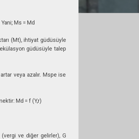
. Yani; Ms = Md
tarı (Mt), ihtiyat güdüsüyle
spekülasyon güdüsüyle talep
 artar veya azalır. Mspe ise
ktir: Md = f (Y,r)
(vergi ve diğer gelirler), G