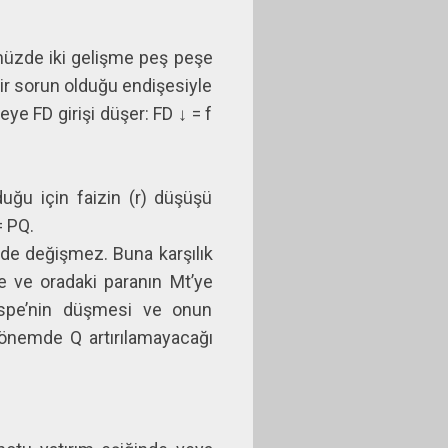
ümüzde iki gelişme peş peşe
ir sorun olduğu endişesiyle
eye FD girişi düşer: FD ↓ = f
uğu için faizin (r) düşüşü
= PQ.
de değişmez. Buna karşılık
ne ve oradaki paranın Mt’ye
Mspe’nin düşmesi ve onun
dönemde Q artırılamayacağı