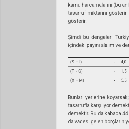
kamu harcamalarını (bu anla
tasarruf miktarını gösteri
gösterir.
Şimdi bu dengeleri Türki
içindeki payını alalım ve de
(S – I)
-
4,0
(T - G)
-
1,5
(X – M)
-
5,5
Bunları yerlerine koyarsak;
tasarrufla karşılıyor demek
demektir. Bu da kabaca 44 m
da vadesi gelen borçların y