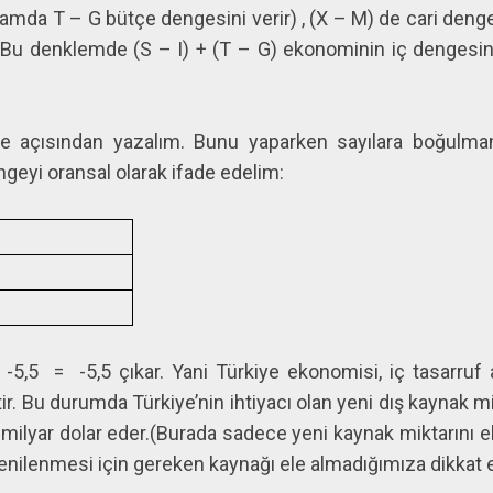
mda T – G bütçe dengesini verir) , (X – M) de cari denge
r. Bu denklemde (S – I) + (T – G) ekonominin iç dengesin
ye açısından yazalım. Bunu yaparken sayılara boğulma
ngeyi oransal olarak ifade edelim:
 -5,5 = -5,5 çıkar. Yani Türkiye ekonomisi, iç tasarruf aç
tir. Bu durumda Türkiye’nin ihtiyacı olan yeni dış kaynak m
ilyar dolar eder.(Burada sadece yeni kaynak miktarını el
enilenmesi için gereken kaynağı ele almadığımıza dikkat ed