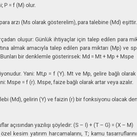
; P = f (M) olur.
ara arzı (Ms olarak gösterelim), para talebine (Md) eşittir
rçadan oluşur: Günlük ihtiyaçlar için talep edilen para mik
tına almak amacıyla talep edilen para miktarı (Mp) ve 
) Bunları bir denklemle gösterirsek: Md = Mt + Mp + Mspe
iyonudur. Yani: Mt,p = f (Y). Mt ve Mp, gelire bağlı olarak
i: Mspe = f (r). Mspe, faize bağlı olarak artar veya azalır.
i (Md), gelirin (Y) ve faizin (r) bir fonksiyonu olacak deme
r açısından yazılışı şöyledir: (S – I) + (T – G) = (X – M)
I; özel kesim yatırım harcamalarını, T; kamu tasarruflarını 