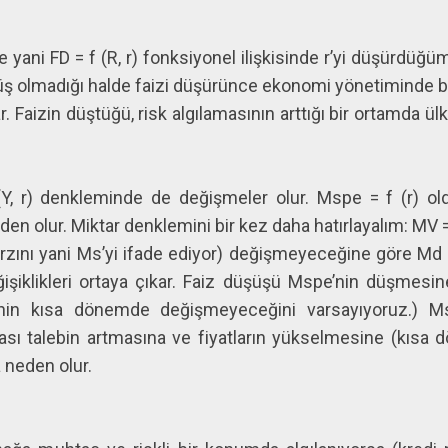
yani FD = f (R, r) fonksiyonel ilişkisinde r’yi düşürdüğ
şüş olmadığı halde faizi düşürünce ekonomi yönetiminde b
r. Faizin düştüğü, risk algılamasının arttığı bir ortamda ülk
, r) denkleminde de değişmeler olur. Mspe = f (r) old
n olur. Miktar denklemini bir kez daha hatırlayalım: MV 
rzını yani Ms’yi ifade ediyor) değişmeyeceğine göre Md 
işiklikleri ortaya çıkar. Faiz düşüşü Mspe’nin düşmesi
nin kısa dönemde değişmeyeceğini varsayıyoruz.) 
sı talebin artmasına ve fiyatların yükselmesine (kısa 
a neden olur.