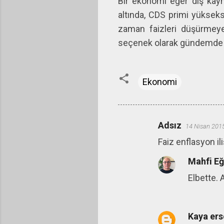
Bir ekonomi eğer dış kayn
altında, CDS primi yüksek
zaman faizleri düşürmeye
seçenek olarak gündemde 
Ekonomi
Adsız
14 Nisan 201
Y
Faiz enflasyon il
o
r
Mahfi E
u
Elbette. 
m
l
a
Kaya ers