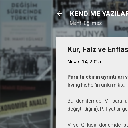
KENDİME YAZILA
Mahfi Eğilmez
Kur, Faiz ve Enfla
Nisan 14, 2015
Para talebinin ayrıntıları ve
Irving Fisher’in ünlü mikt
Bu denklemde M; para arzı
değiştirdiğini), P; fiyatlar
V ve Q kısa dönemde sabi