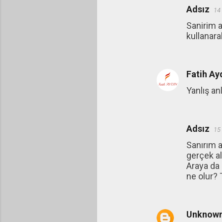
Adsız
14
Sanirim a
kullanar
Fatih Ay
Yanlış an
Adsız
15
Sanırım a
gerçek al
Araya da 
ne olur? 
Unknow