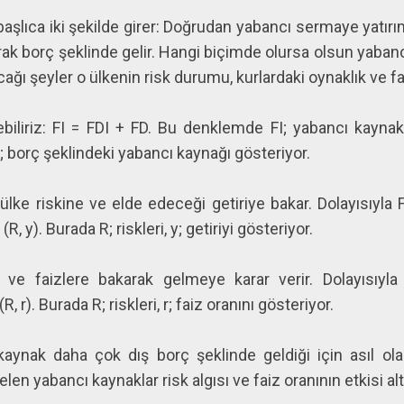
aşlıca iki şekilde girer: Doğrudan yabancı sermaye yatırı
larak borç şeklinde gelir. Hangi biçimde olursa olsun yabanc
ağı şeyler o ülkenin risk durumu, kurlardaki oynaklık ve fa
iliriz: FI = FDI + FD. Bu denklemde FI; yabancı kaynakl
; borç şeklindeki yabancı kaynağı gösteriyor.
lke riskine ve elde edeceği getiriye bakar. Dolayısıyla FDI
R, y). Burada R; riskleri, y; getiriyi gösteriyor.
 ve faizlere bakarak gelmeye karar verir. Dolayısıyla F
, r). Burada R; riskleri, r; faiz oranını gösteriyor.
kaynak daha çok dış borç şeklinde geldiği için asıl ola
elen yabancı kaynaklar risk algısı ve faiz oranının etkisi alt