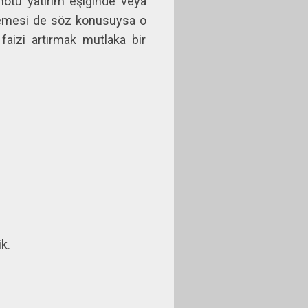
notu yatırım eşiğinde veya
ilemesi de söz konusuysa o
aizi artırmak mutlaka bir
k.