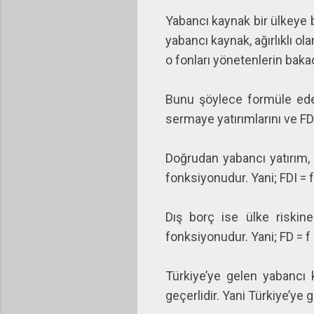
Yabancı kaynak bir ülkeye b
yabancı kaynak, ağırlıklı o
o fonları yönetenlerin bakac
Bunu şöylece formüle edeb
sermaye yatırımlarını ve FD
Doğrudan yabancı yatırım, ü
fonksiyonudur. Yani; FDI = f (
Dış borç ise ülke riskine
fonksiyonudur. Yani; FD = f (R
Türkiye’ye gelen yabancı 
geçerlidir. Yani Türkiye’ye g