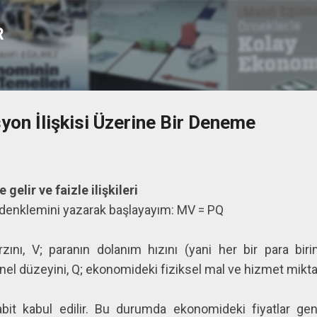
Ana içeriğe atla
R
syon İlişkisi Üzerine Bir Deneme
 gelir ve faizle ilişkileri
ar denklemini yazarak başlayayım: MV = PQ
nı, V; paranın dolanım hızını (yani her bir para biri
 genel düzeyini, Q; ekonomideki fiziksel mal ve hizmet mikta
t kabul edilir. Bu durumda ekonomideki fiyatlar gene