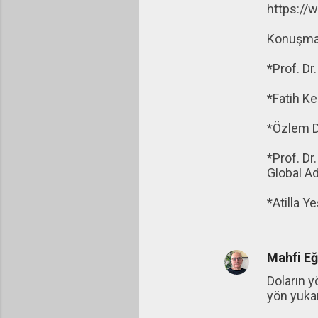
https:/
Konuşmac
*Prof. Dr
*Fatih Ke
*Özlem D
*Prof. Dr
Global Ad
*Atilla Y
Mahfi E
Doların y
yön yukar