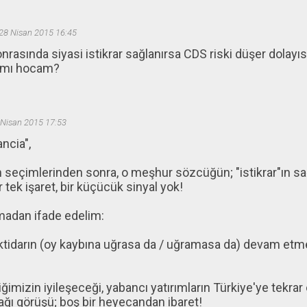
28 Nisan 2015 16:45
rasında siyasi istikrar sağlanırsa CDS riski düşer dolayıs
 mı hocam?
 Nisan 2015 17:53
ancia",
n seçimlerinden sonra, o meşhur sözcüğün; "istikrar"ın 
 bir tek işaret, bir küçücük sinyal yok!
madan ifade edelim:
tidarın (oy kaybına uğrasa da / uğramasa da) devam etmes
ğimizin iyileşeceği, yabancı yatırımların Türkiye'ye tekra
ğı görüşü; boş bir heyecandan ibaret!