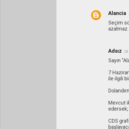
Alancia
Seçim son
azalmaz
Adsız
28
Sayın "Al
7 Hazira
ile ilgili
Dolandır
Mevcut ik
edersek;
CDS grafi
başlayaca