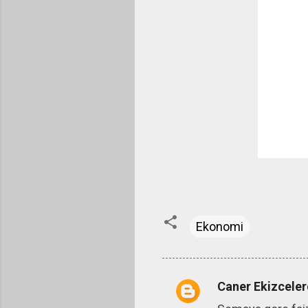
Ekonomi
Caner Ekizceler
Y