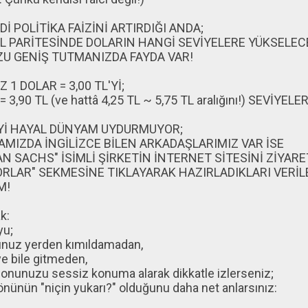
Dİ POLİTİKA FAİZİNİ ARTIRDIĞI ANDA;
L PARİTESİNDE DOLARIN HANGİ SEVİYELERE YÜKSELE
U GENİŞ TUTMANIZDA FAYDA VAR!
Z 1 DOLAR = 3,00 TL'Yİ;
 3,90 TL (ve hattâ 4,25 TL ~ 5,75 TL aralığını!) SEVİYE
İYİ HAYAL DÜNYAM UYDURMUYOR;
AMIZDA İNGİLİZCE BİLEN ARKADAŞLARIMIZ VAR İSE
N SACHS" İSİMLİ ŞİRKETİN İNTERNET SİTESİNİ ZİYARE
ORLAR" SEKMESİNE TIKLAYARAK HAZIRLADIKLARI VERİL
M!
k:
yu;
nuz yerden kımıldamadan,
e bile gitmeden,
fonunuzu sessiz konuma alarak dikkatle izlerseniz;
önünün "niçin yukarı?" olduğunu daha net anlarsınız: