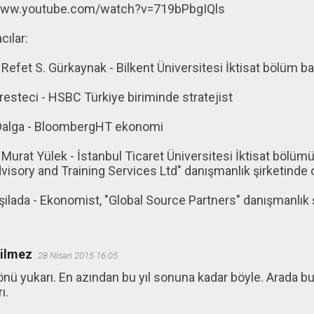
/www.youtube.com/watch?v=719bPbgIQls
ılar:
. Refet S. Gürkaynak - Bilkent Üniversitesi İktisat bölüm b
resteci - HSBC Türkiye biriminde stratejist
alga - BloombergHT ekonomi
. Murat Yülek - İstanbul Ticaret Üniversitesi İktisat bölüm
visory and Training Services Ltd" danışmanlık şirketinde 
eşilada - Ekonomist, "Global Source Partners" danışmanlık 
ğilmez
28 Nisan 2015 16:05
önü yukarı. En azından bu yıl sonuna kadar böyle. Arada bu
ı.