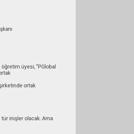
aşkanı
ü öğretim üyesi, "PGlobal
ortak
şirketinde ortak
 tür inişler olacak. Ama