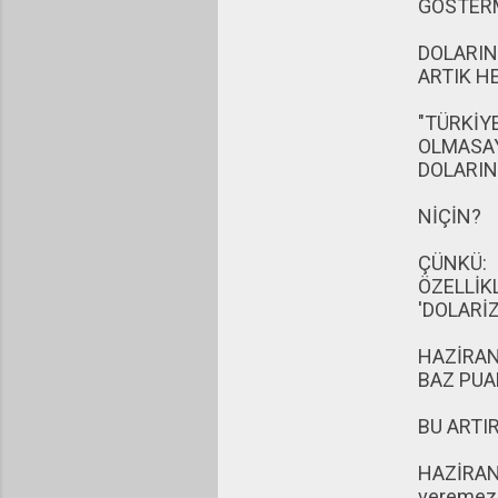
GÖSTERM
DOLARIN
ARTIK HE
"TÜRKİY
OLMASAY
DOLARIN
NİÇİN?
ÇÜNKÜ:
ÖZELLİK
'DOLARİ
HAZİRAN-
BAZ PUA
BU ARTI
HAZİRAN 
veremez. 