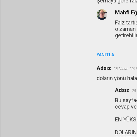
Şemaya gore faiz
o
r
Mahfi E
u
Faiz tart
m
o zaman r
getirebilir
l
a
r
YANITLA
Adsız
28 Nisan 201
doların yönü hala 
Adsız
28
Bu sayfad
cevap ve
EN YÜKSE
DOLARIN 