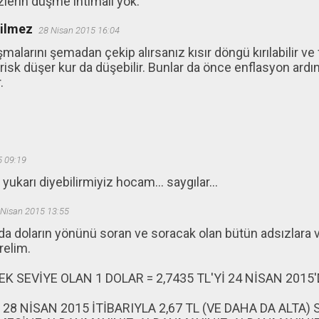
lerin düşme ihtimali yok.
ğilmez
28 Nisan 2015 16:04
ışmalarını şemadan çekip alırsanız kısır döngü kırılabilir ve
isk düşer kur da düşebilir. Bunlar da önce enflasyon ard
.
5 09:19
yukarı diyebilirmiyiz hocam... saygılar...
 Nisan 2015 13:55
a doların yönünü soran ve soracak olan bütün adsızlara ve
relim.
K SEVİYE OLAN 1 DOLAR = 2,7435 TL'Yİ 24 NİSAN 2015'
28 NİSAN 2015 İTİBARIYLA 2,67 TL (VE DAHA DA ALTA) 