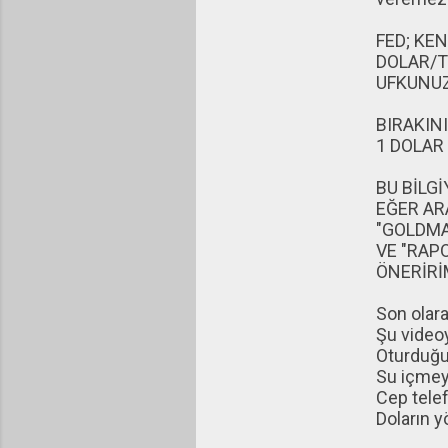
FED; KEN
DOLAR/T
UFKUNUZ
BIRAKINI
1 DOLAR =
BU BİLG
EĞER AR
"GOLDMA
VE "RAP
ÖNERİRİ
Son olara
Şu video
Oturduğu
Su içmey
Cep tele
Doların y