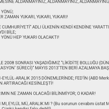
ESİNE ALDANMAYINIZ, ALDANMAYINIZ, ALDANMAYINIZ
 YÖNÜ;
R ZAMAN YUKARI, YUKARI, YUKARI!
E CUMHURİYETİ" ADLI ÜLKENİN KENDİ KENDİNE YARATT
DI BİLE;
 YÖNÜ HEP YUKARI OLACAKTI!
LE 2008 SONRASI YAŞADIĞIMIZ "LİKİDİTE BOLLUĞU (DÜ
ZASYON' SÜRECİ)" MAYIS 2013'TEN BERİ AZALMAYA BAŞ
EYLÜL-ARALIK 2015 DÖNEMLERİNDE; FED'İN (ABD Merkez
N ARTIRACAĞI KESİNLEŞTİ!
RIMIN NE ZAMAN OLACAĞI BİLİNMİYOR; O KADAR!
MI, EYLÜL MÜ, ARALIK MI ? (Bu sorunun cevabını üstat M
Çünkü kendisi falcı değil!)