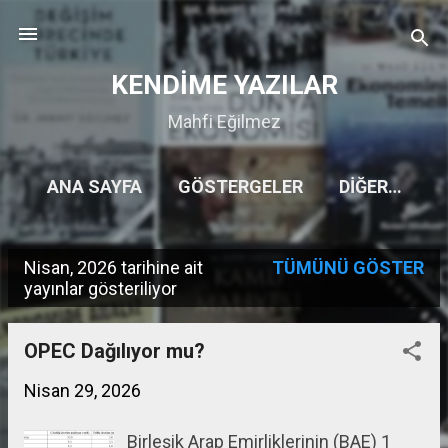
Ana içeriğe atla
KENDİME YAZILAR
Mahfi Eğilmez
ANA SAYFA
GÖSTERGELER
DIĞER…
Nisan, 2026 tarihine ait
TÜMÜNÜ GÖSTER
K
yayınlar gösteriliyor
a
y
OPEC Dağılıyor mu?
ı
Nisan 29, 2026
t
Birleşik Arap Emirliklerinin (BAE) 1
l