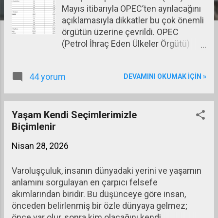
Mayıs itibarıyla OPEC’ten ayrılacağını
a
açıklamasıyla dikkatler bu çok önemli
r
örgütün üzerine çevrildi. OPEC
(Petrol İhraç Eden Ülkeler Örgütü)
1960 yılında 5 petrol ihracatçısı
ülkenin (İran, Irak, Suudi Arabistan,
44 yorum
DEVAMINI OKUMAK IÇIN »
Kuveyt ve Venezuela) Bağdat’ta
toplanarak kurdukları bir birliktir.
Birliğin kuruluş amacı tüzüğünde
şöyle tanımlanıyor; “Tüketicilere
Yaşam Kendi Seçimlerimizle
verimli, ekonomik ve düzenli bir
Biçimlenir
petrol arzı, üreticilere istikrarlı bir gelir
Nisan 28, 2026
ve petrol endüstrisine yatırım
yapanlar için sermayelerinin
Varoluşçuluk, insanın dünyadaki yerini ve yaşamın
karşılığını adil bir şekilde almalarını
anlamını sorgulayan en çarpıcı felsefe
sağlamak amacıyla üye ülkelerin
akımlarından biridir. Bu düşünceye göre insan,
petrol politikalarını koordine etmek,
önceden belirlenmiş bir özle dünyaya gelmez;
birleştirmek ve petrol piyasalarının
önce var olur, sonra kim olacağını kendi