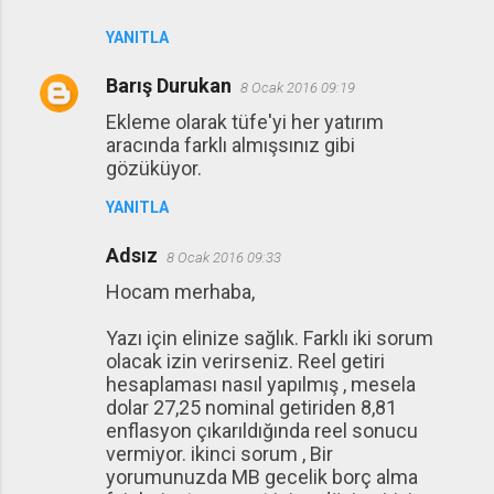
YANITLA
Barış Durukan
8 Ocak 2016 09:19
Ekleme olarak tüfe'yi her yatırım
aracında farklı almışsınız gibi
gözüküyor.
YANITLA
Adsız
8 Ocak 2016 09:33
Hocam merhaba,
Yazı için elinize sağlık. Farklı iki sorum
olacak izin verirseniz. Reel getiri
hesaplaması nasıl yapılmış , mesela
dolar 27,25 nominal getiriden 8,81
enflasyon çıkarıldığında reel sonucu
vermiyor. ikinci sorum , Bir
yorumunuzda MB gecelik borç alma