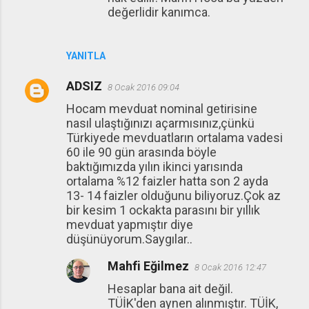
değerlidir kanımca.
YANITLA
ADSIZ
8 Ocak 2016 09:04
Hocam mevduat nominal getirisine
nasıl ulaştığınızı açarmısınız,çünkü
Türkiyede mevduatların ortalama vadesi
60 ile 90 gün arasında böyle
baktığımızda yılın ikinci yarısında
ortalama %12 faizler hatta son 2 ayda
13- 14 faizler olduğunu biliyoruz.Çok az
bir kesim 1 ockakta parasını bir yıllık
mevduat yapmıştır diye
düşünüyorum.Saygılar..
Mahfi Eğilmez
8 Ocak 2016 12:47
Hesaplar bana ait değil.
TÜİK'den aynen alınmıştır. TÜİK,