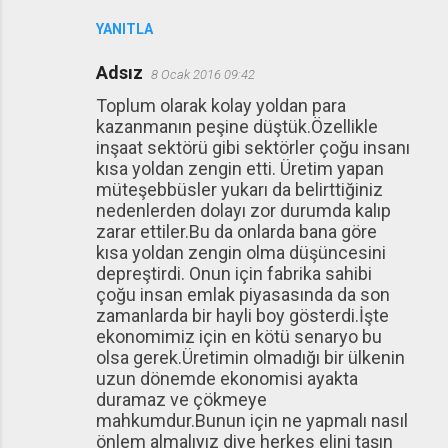
YANITLA
Adsız
8 Ocak 2016 09:42
Toplum olarak kolay yoldan para
kazanmanın peşine düştük.Özellikle
inşaat sektörü gibi sektörler çoğu insanı
kısa yoldan zengin etti. Üretim yapan
müteşebbüsler yukarı da belirttiğiniz
nedenlerden dolayı zor durumda kalıp
zarar ettiler.Bu da onlarda bana göre
kısa yoldan zengin olma düşüncesini
depreştirdi. Onun için fabrika sahibi
çoğu insan emlak piyasasında da son
zamanlarda bir hayli boy gösterdi.İşte
ekonomimiz için en kötü senaryo bu
olsa gerek.Üretimin olmadığı bir ülkenin
uzun dönemde ekonomisi ayakta
duramaz ve çökmeye
mahkumdur.Bunun için ne yapmalı nasıl
önlem almalıyız diye herkes elini taşın