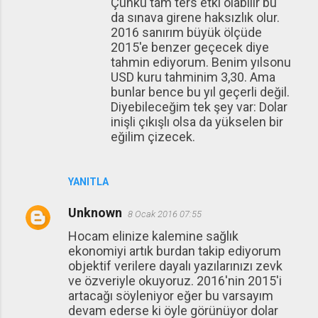
Çünkü tam ters etki olabilir bu
da sınava girene haksızlık olur.
2016 sanırım büyük ölçüde
2015'e benzer geçecek diye
tahmin ediyorum. Benim yılsonu
USD kuru tahminim 3,30. Ama
bunlar bence bu yıl geçerli değil.
Diyebileceğim tek şey var: Dolar
inişli çıkışlı olsa da yükselen bir
eğilim çizecek.
YANITLA
Unknown
8 Ocak 2016 07:55
Hocam elinize kalemine sağlık
ekonomiyi artık burdan takip ediyorum
objektif verilere dayalı yazılarınızı zevk
ve özveriyle okuyoruz. 2016'nin 2015'i
artacağı söyleniyor eğer bu varsayım
devam ederse ki öyle görünüyor dolar