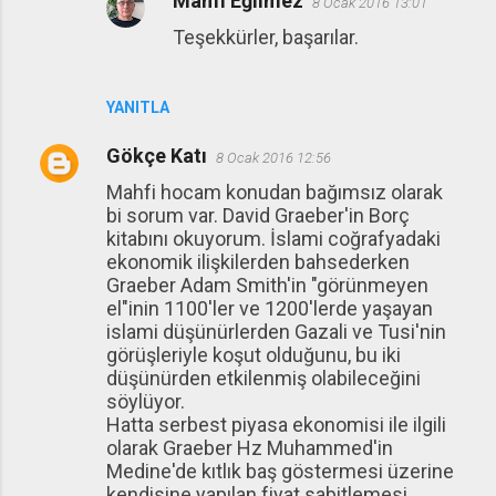
Mahfi Eğilmez
8 Ocak 2016 13:01
Teşekkürler, başarılar.
YANITLA
Gökçe Katı
8 Ocak 2016 12:56
Mahfi hocam konudan bağımsız olarak
bi sorum var. David Graeber'in Borç
kitabını okuyorum. İslami coğrafyadaki
ekonomik ilişkilerden bahsederken
Graeber Adam Smith'in "görünmeyen
el"inin 1100'ler ve 1200'lerde yaşayan
islami düşünürlerden Gazali ve Tusi'nin
görüşleriyle koşut olduğunu, bu iki
düşünürden etkilenmiş olabileceğini
söylüyor.
Hatta serbest piyasa ekonomisi ile ilgili
olarak Graeber Hz Muhammed'in
Medine'de kıtlık baş göstermesi üzerine
kendisine yapılan fiyat sabitlemesi