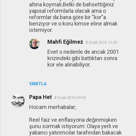
altına koymalı.Belki de bahsettiğiniz
yapısal reformlarla olacak ama o
reformlar da bana göre bir "kor"a
benziyor ve o koru kimse eline almak
istemiyor.
Mahfi Eğilmez
8 Ocak 2016 12:55
Evet o nedenle de ancak 2001
krizindeki gibi battıktan sonra
kor ele alınabiliyor.
YANITLA
Papa Het
8 Ocak 2016 09:45
Hocam merhabalar;
Reel faiz ve enflasyona değinmişken
şunu sormak istiyorum: Olaya yerli ve
yabancı yatırımcılar tarafından bakacak