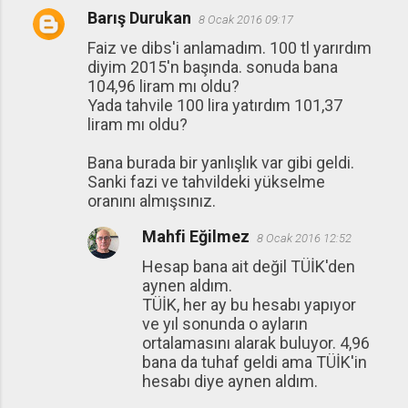
Barış Durukan
8 Ocak 2016 09:17
Faiz ve dibs'i anlamadım. 100 tl yarırdım
diyim 2015'n başında. sonuda bana
104,96 liram mı oldu?
Yada tahvile 100 lira yatırdım 101,37
liram mı oldu?
Bana burada bir yanlışlık var gibi geldi.
Sanki fazi ve tahvildeki yükselme
oranını almışsınız.
Mahfi Eğilmez
8 Ocak 2016 12:52
Hesap bana ait değil TÜİK'den
aynen aldım.
TÜİK, her ay bu hesabı yapıyor
ve yıl sonunda o ayların
ortalamasını alarak buluyor. 4,96
bana da tuhaf geldi ama TÜİK'in
hesabı diye aynen aldım.