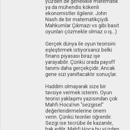
yüzden de genellikle matematik
ya da mühendis kökenli
ekonomistler ilgilenir. John
Nash de bir matematikçiydi.
Mahkumlar Çıkmazı vs gibi basit
oyunları çözmekle olmaz o iş...)
Gerçek dünya ile oyun teorisini
eşleştirmek istiyorsanız belki
finans piyasası biraz işe
yarayabilir. Çünkü orada payoff
tanımı daha gerçekçidir. Ancak
gene sizi yanıltacaktır sonuçlar.
Haddim olmayarak size bir
tavsiye vermek isterim. Oyun
teorisi yaklaşımı yazısından çok
Mahfi Hoca'nın "sezgisel"
değerlendirmelerine önem
verin. Çünkü teoriler öğrenilir.
Sezgi ise tecrübe ile kazanılır,
hak edilir. Mahfi Hoca bu yüzden