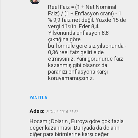
Reel Faiz = (1 + Net Nominal
Faiz) / (1 + Enflasyon oranı) - 1
% 9,9 faiz net değil. Yüzde 15 de
vergi düşün. Eder 8,4.
Yılsonunda enflasyon 8,8
çıktığına göre
bu formüle göre siz yılsonunda -
0,36 reel faiz geliri elde
etmişsiniz. Yani görünürde faiz
kazanmış gibi olsanız da
paranızı enflasyona karşı
koruyamamışsınız.
YANITLA
Adsız
8 Ocak 2016 11:56
Hocam ; Doların , Euroya göre çok fazla
değer kazanması. Dünyada da doların
diğer para birimlerine karşı değer