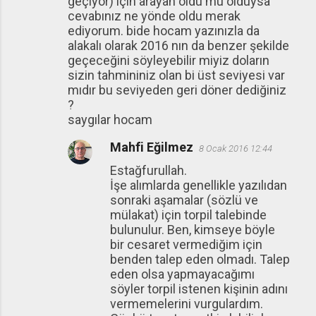
geçiyor) için arayan oldu mu olduysa
cevabınız ne yönde oldu merak
ediyorum. bide hocam yazınızla da
alakalı olarak 2016 nın da benzer şekilde
geçeceğini söyleyebilir miyiz doların
sizin tahmininiz olan bi üst seviyesi var
mıdır bu seviyeden geri döner dediğiniz
?
saygılar hocam
Mahfi Eğilmez
8 Ocak 2016 12:44
Estağfurullah.
İşe alımlarda genellikle yazılıdan
sonraki aşamalar (sözlü ve
mülakat) için torpil talebinde
bulunulur. Ben, kimseye böyle
bir cesaret vermediğim için
benden talep eden olmadı. Talep
eden olsa yapmayacağımı
söyler torpil istenen kişinin adını
vermemelerini vurgulardım.