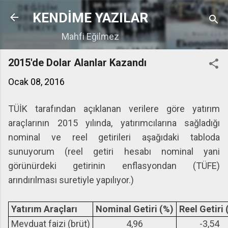
Ana içeriğe atla
KENDİME YAZILAR
Mahfi Eğilmez
2015'de Dolar Alanlar Kazandı
Ocak 08, 2016
TÜİK tarafından açıklanan verilere göre yatırım
araçlarının 2015 yılında, yatırımcılarına sağladığı
nominal ve reel getirileri aşağıdaki tabloda
sunuyorum (reel getiri hesabı nominal yani
görünürdeki getirinin enflasyondan (TÜFE)
arındırılması suretiyle yapılıyor.)
Yatırım Araçları
Nominal Getiri (%)
Reel Getiri 
Mevduat faizi (brüt)
4,96
-3,54