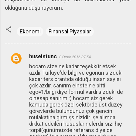
olduğunu düşünüyorum.
Ekonomi
Finansal Piyasalar
huseintunc
8 Ocak 2016 07:54
Y
hocam size ne kadar teşekkür etsek
o
azdır Türkiye'de bilgi ve egonun sizdeki
r
kadar ters orantıda olduğu insan sayısı
u
çok azdır. sanırım einstein'e aitti
ego=1/bilgi diye formül vardı sizdeki de
m
o hesap sanırım :) hocam siz gerek
l
kamuda gerek özel sektörde üst düzey
a
görevlerde bulundunuz çok gencin
mülakatına girmişsinizidir işe alımda
r
dikkat edeilen hususlar nelerdir sizi hiç
torpil(günümüzde referans diye de