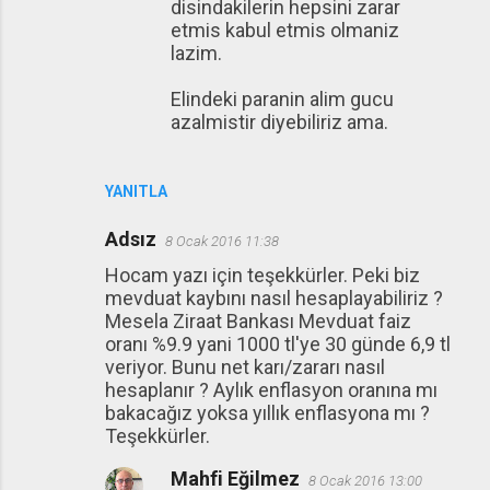
disindakilerin hepsini zarar
etmis kabul etmis olmaniz
lazim.
Elindeki paranin alim gucu
azalmistir diyebiliriz ama.
YANITLA
Adsız
8 Ocak 2016 11:38
Hocam yazı için teşekkürler. Peki biz
mevduat kaybını nasıl hesaplayabiliriz ?
Mesela Ziraat Bankası Mevduat faiz
oranı %9.9 yani 1000 tl'ye 30 günde 6,9 tl
veriyor. Bunu net karı/zararı nasıl
hesaplanır ? Aylık enflasyon oranına mı
bakacağız yoksa yıllık enflasyona mı ?
Teşekkürler.
Mahfi Eğilmez
8 Ocak 2016 13:00