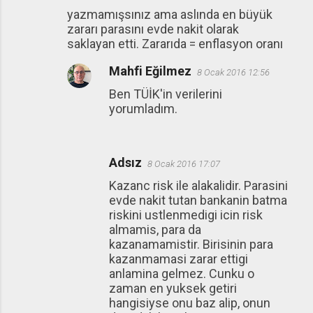
yazmamışsınız ama aslında en büyük
zararı parasını evde nakit olarak
saklayan etti. Zararıda = enflasyon oranı
Mahfi Eğilmez
8 Ocak 2016 12:56
Ben TÜİK'in verilerini
yorumladım.
Adsız
8 Ocak 2016 17:07
Kazanc risk ile alakalidir. Parasini
evde nakit tutan bankanin batma
riskini ustlenmedigi icin risk
almamis, para da
kazanamamistir. Birisinin para
kazanmamasi zarar ettigi
anlamina gelmez. Cunku o
zaman en yuksek getiri
hangisiyse onu baz alip, onun