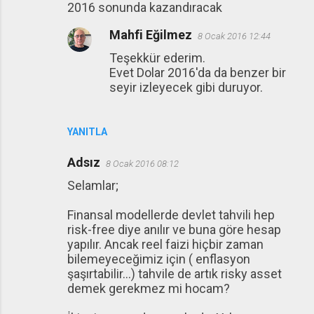
2016 sonunda kazandıracak
Mahfi Eğilmez
8 Ocak 2016 12:44
Teşekkür ederim.
Evet Dolar 2016'da da benzer bir
seyir izleyecek gibi duruyor.
YANITLA
Adsız
8 Ocak 2016 08:12
Selamlar;
Finansal modellerde devlet tahvili hep
risk-free diye anılır ve buna göre hesap
yapılır. Ancak reel faizi hiçbir zaman
bilemeyeceğimiz için ( enflasyon
şaşırtabilir...) tahvile de artık risky asset
demek gerekmez mi hocam?