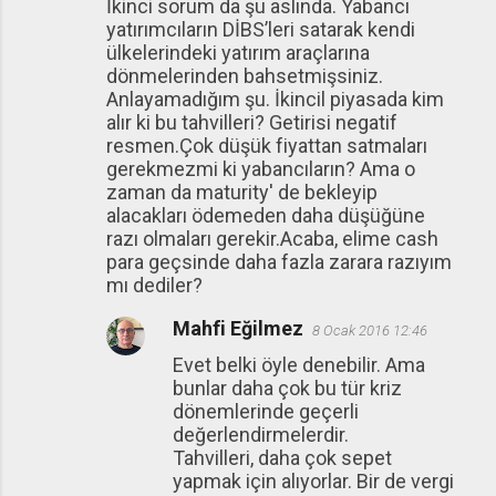
İkinci sorum da şu aslında. Yabancı
yatırımcıların DİBS’leri satarak kendi
ülkelerindeki yatırım araçlarına
dönmelerinden bahsetmişsiniz.
Anlayamadığım şu. İkincil piyasada kim
alır ki bu tahvilleri? Getirisi negatif
resmen.Çok düşük fiyattan satmaları
gerekmezmi ki yabancıların? Ama o
zaman da maturity' de bekleyip
alacakları ödemeden daha düşüğüne
razı olmaları gerekir.Acaba, elime cash
para geçsinde daha fazla zarara razıyım
mı dediler?
Mahfi Eğilmez
8 Ocak 2016 12:46
Evet belki öyle denebilir. Ama
bunlar daha çok bu tür kriz
dönemlerinde geçerli
değerlendirmelerdir.
Tahvilleri, daha çok sepet
yapmak için alıyorlar. Bir de vergi