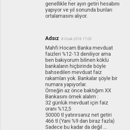
genellikle her ayın getiri hesabını
yapıyor ve yıl sonunda bunları
ortalamasını alıyor.
Adsız
8 Ocak 2016 17:03
Mahfi Hocam Banka mevduat
faizleri %12-13 deniliyor ama
ben bakıyorum bilinen köklü
bankaların hiçbirinde böyle
bahsedilen mevduat faiz
rakamları yok. Bankalar şöyle bir
numara yapıyorlar.
Örneğin az önce baktığım XX
Bankasını örnek alalım :
32 günlük mevduat için faiz
oranı %12,5
50000 tl yatırırsanız net getiri
466 tl (Yani %9 dan biraz fazla)
Sadece bu kadar da değil ...