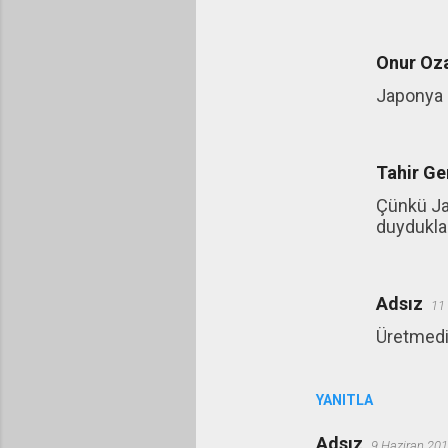
a
r
Onur Oza
Japonya 
Tahir Ge
Çünkü Jap
duydukla
Adsız
11
Üretmedi
YANITLA
Adsız
9 Haziran 201