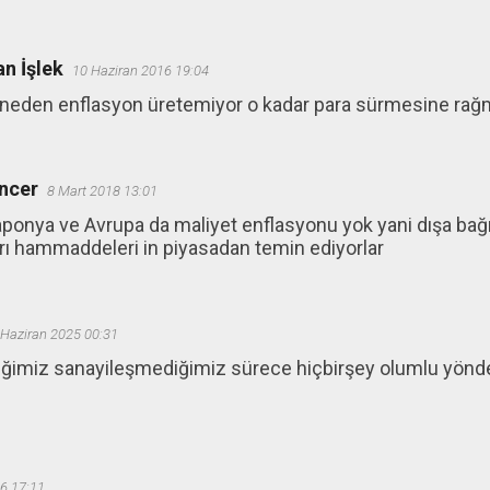
n İşlek
10 Haziran 2016 19:04
neden enflasyon üretemiyor o kadar para sürmesine rağm
ncer
8 Mart 2018 13:01
onya ve Avrupa da maliyet enflasyonu yok yani dışa bağım
rı hammaddeleri in piyasadan temin ediyorlar
 Haziran 2025 00:31
ğimiz sanayileşmediğimiz sürece hiçbirşey olumlu yönde 
6 17:11