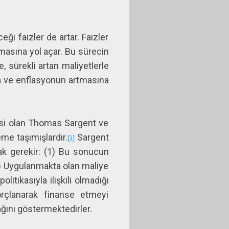
i faizler de artar. Faizler
rtmasına yol açar. Bu sürecin
, sürekli artan maliyetlerle
a ve enflasyonun artmasına
cisi olan Thomas Sargent ve
me taşımışlardır.
Sargent
[i]
ak gerekir: (1) Bu sonucun
2) Uygulanmakta olan maliye
itikasıyla ilişkili olmadığı
orçlanarak finanse etmeyi
ını göstermektedirler.