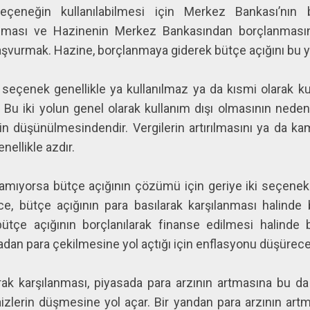
çeneğin kullanılabilmesi için Merkez Bankası’nın
lınması ve Hazinenin Merkez Bankasından borçlanmas
şvurmak. Hazine, borçlanmaya giderek bütçe açığını bu yoll
 seçenek genellikle ya kullanılmaz ya da kısmi olarak kullan
Bu iki yolun genel olarak kullanım dışı olmasının nedeni
nin düşünülmesindendir. Vergilerin artırılmasını ya da ka
nellikle azdır.
ılamıyorsa bütçe açığının çözümü için geriye iki seçene
e, bütçe açığının para basılarak karşılanması halinde
 bütçe açığının borçlanılarak finanse edilmesi halind
dan para çekilmesine yol açtığı için enflasyonu düşüreceğ
rak karşılanması, piyasada para arzının artmasına bu da b
izlerin düşmesine yol açar. Bir yandan para arzının artm