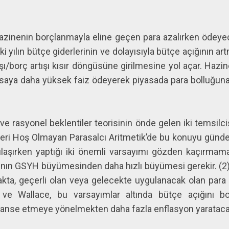
inenin borçlanmayla eline geçen para azalırken ödeyeceğ
ki yılın bütçe giderlerinin ve dolayısıyla bütçe açığının a
ışı/borç artışı kısır döngüsüne girilmesine yol açar. Hazine
yasaya daha yüksek faiz ödeyerek piyasada para bolluğun
ve rasyonel beklentiler teorisinin önde gelen iki temsil
leri Hoş Olmayan Parasalcı Aritmetik’de bu konuyu günde
laşırken yaptığı iki önemli varsayımı gözden kaçırmam
nının GSYH büyümesinden daha hızlı büyümesi gerekir. (
makta, geçerli olan veya gelecekte uygulanacak olan para pol
t ve Wallace, bu varsayımlar altında bütçe açığını b
nanse etmeye yönelmekten daha fazla enflasyon yaratacağ