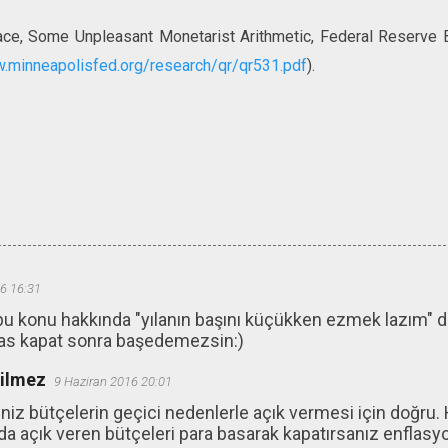
ce, Some Unpleasant Monetarist Arithmetic, Federal Reserve B
w.minneapolisfed.org/research/qr/qr531.pdf
).
6 16:31
bu konu hakkında "yılanın başını küçükken ezmek lazım" 
as kapat sonra başedemezsin:)
ğilmez
9 Haziran 2016 20:01
niz bütçelerin geçici nedenlerle açık vermesi için doğru. H
da açık veren bütçeleri para basarak kapatırsanız enflasyon