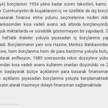
 borçlarının 1954 yılına kadar süren taksitleri, kamu
tılar Cumhuriyetin ilk kuşaklarının iç ve özellikle de dış 
 basarak finanse etme yolunu seçmelerine neden oldu.
ankasından kısa vadeli avans adı altında borçlanıyo
k miktarlarda ve süreklilik göstermeyen bir yapıdaydı. Ö
 haftalık ihaleler yoluyla piyasadan iç borçlanma y
adı. Borçlanmanın yanı sıra Hazine, Merkez Bankasınd
ine, hem borçlanma hem de para bastırma yoluyla bütçe a
larak enflasyon, 1985 sonrasında rekor düzeylere yüks
dan kısa vadeli avans kullanım oranları düşürüldü ve 20
n başlayarak bütçe açıklarının para basarak finansmanı 
e açıklarını piyasadan borçlanma yoluyla karşılamaktadı
 satın alarak Hazineye dolaylı finansman sağlamaktadır.