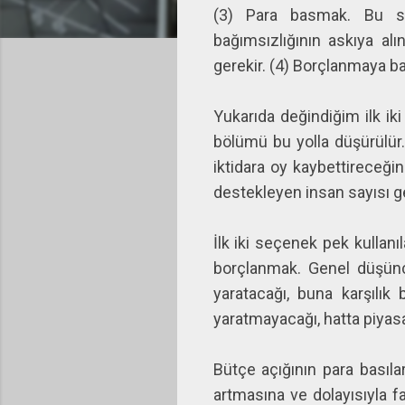
(3) Para basmak. Bu se
bağımsızlığının askıya a
gerekir. (4) Borçlanmaya ba
Yukarıda değindiğim ilk iki
bölümü bu yolla düşürülür. 
iktidara oy kaybettireceği
destekleyen insan sayısı ge
İlk iki seçenek pek kullan
borçlanmak. Genel düşünc
yaratacağı, buna karşılık
yaratmayacağı, hatta piyasa
Bütçe açığının para basıla
artmasına ve dolayısıyla fa