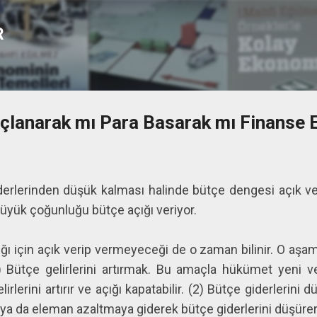
Ana içeriğe atla
R
rçlanarak mı Para Basarak mı Finanse 
iderlerinden düşük kalması halinde bütçe dengesi açık v
üyük çoğunluğu bütçe açığı veriyor.
ığı için açık verip vermeyeceği de o zaman bilinir. O aş
) Bütçe gelirlerini artırmak. Bu amaçla hükümet yeni ve
elirlerini artırır ve açığı kapatabilir. (2) Bütçe giderler
k ya da eleman azaltmaya giderek bütçe giderlerini düşürere