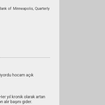
ank of Minneapolis, Quarterly
diyordu hocam açık
er yıl kronik olarak artan
 alır başını gider.