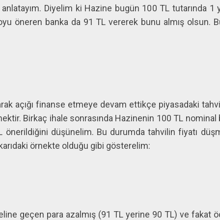
 anlatayım. Diyelim ki Hazine bugün 100 TL tutarında 1 yıl 
yu öneren banka da 91 TL vererek bunu almış olsun. Bu
rak açığı finanse etmeye devam ettikçe piyasadaki tahvil 
mektir. Birkaç ihale sonrasında Hazinenin 100 TL nominal be
L önerildiğini düşünelim. Bu durumda tahvilin fiyatı düşm
arıdaki örnekte olduğu gibi gösterelim:
eline geçen para azalmış (91 TL yerine 90 TL) ve fakat ö