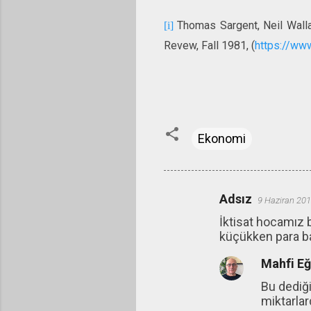
Thomas Sargent, Neil Walla
[i]
Revew, Fall 1981, (
https://ww
Ekonomi
Adsız
9 Haziran 201
Y
İktisat hocamız 
o
küçükken para b
r
Mahfi E
u
m
Bu dediği
miktarlar
l