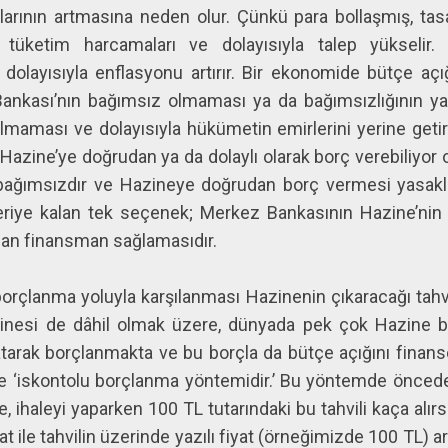
ının artmasına neden olur. Çünkü para bollaşmış, tasar
ketim harcamaları ve dolayısıyla talep yükselir. Ta
dolayısıyla enflasyonu artırır. Bir ekonomide bütçe açı
ankası’nın bağımsız olmaması ya da bağımsızlığının yas
aması ve dolayısıyla hükümetin emirlerini yerine getir
Hazine’ye doğrudan ya da dolaylı olarak borç verebiliyo
ağımsızdır ve Hazineye doğrudan borç vermesi yasakl
riye kalan tek seçenek; Merkez Bankasının Hazine’nin çı
ldan finansman sağlamasıdır.
orçlanma yoluyla karşılanması Hazinenin çıkaracağı tahvi
zinesi de dâhil olmak üzere, dünyada pek çok Hazine be
satarak borçlanmakta ve bu borçla da bütçe açığını finans
le ‘iskontolu borçlanma yöntemidir.’ Bu yöntemde önceden
 ihaleyi yaparken 100 TL tutarındaki bu tahvili kaça alırsı
at ile tahvilin üzerinde yazılı fiyat (örneğimizde 100 TL) ara