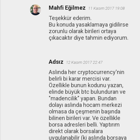
Mahfi Eğilmez
11 Kasım 2017 19:08
Teşekkür ederim.
Bu konuda yasaklamaya gidilirse
zorunlu olarak birileri ortaya
çıkacaktır diye tahmin ediyorum.
Adsız
12 Kasım 2017 22:47
Aslında her cryptocurrency'nin
belirli bi karar mercisi var.
Özellikle bunun kodunu yazan,
elinde büyük btc bulunduran ve
"madencilik" yapan. Bundan
dolayı aslında hocam merkezi
olmasa da çeşmenin başında
bilinen birileri var. Ve özellikle
borsa adresleri belli. Yaptırım
direkt olarak borsalara
uygulanabilir (ki aslında borsaya