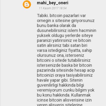
mahi_bey_oneri
11 Kasım 2017 18:54
Tabiki. bitcoin pazarlari var
ornegin x sitesine giriyorsunuz
bunu banka olarak da
dusunebilirsiniz islem hacminin
yuksek oldugu yerlerde siteye
paranizi yatirirsiniz ve bitcoin
satin alirsiniz tabi satan biri
varsa istediginiz fiyatta, sahip
olursunuz ona, isterseniz
bitcoini o sitede tutabilirsiniz
istersenizde baska bir bitcoin
pazarinda sitesinde hesap acip
bitcoinizi oraya tasiyabilirsiniz
havale yapar gibi. Sitenin
guvenilirligi hakkinda bilgi
veremiyorum cunku bilgim yok
bu konu hakkında. Kullanmak
icinse bitcoin alisverisine izin
veren alisveris sitelerine