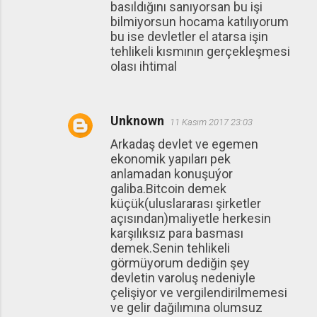
basıldığını sanıyorsan bu işi
bilmiyorsun hocama katılıyorum
bu ise devletler el atarsa işin
tehlikeli kısmının gerçekleşmesi
olası ihtimal
Unknown
11 Kasım 2017 23:03
Arkadaş devlet ve egemen
ekonomik yapıları pek
anlamadan konuşuýor
galiba.Bitcoin demek
küçük(uluslararası şirketler
açısından)maliyetle herkesin
karşılıksız para basması
demek.Senin tehlikeli
görmüyorum dediğin şey
devletin varoluş nedeniyle
çelişiyor ve vergilendirilmemesi
ve gelir dağilımına olumsuz