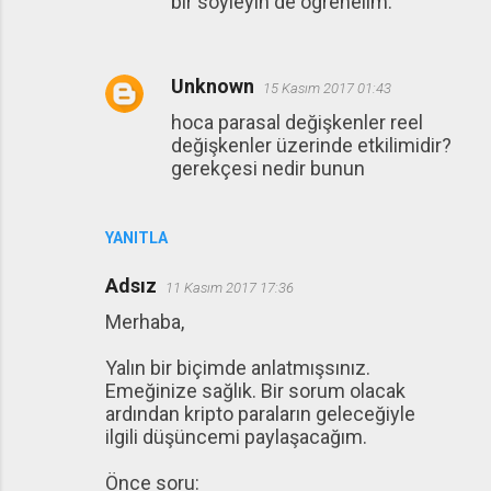
bir soyleyin de ogrenelim.
Unknown
15 Kasım 2017 01:43
hoca parasal değişkenler reel
değişkenler üzerinde etkilimidir?
gerekçesi nedir bunun
YANITLA
Adsız
11 Kasım 2017 17:36
Merhaba,
Yalın bir biçimde anlatmışsınız.
Emeğinize sağlık. Bir sorum olacak
ardından kripto paraların geleceğiyle
ilgili düşüncemi paylaşacağım.
Önce soru: