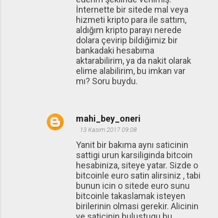
İnternette bir sitede mal veya
hizmeti kripto para ile sattım,
aldığım kripto parayı nerede
dolara çevirip bildiğimiz bir
bankadaki hesabıma
aktarabilirim, ya da nakit olarak
elime alabilirim, bu imkan var
mı? Soru buydu.
mahi_bey_oneri
13 Kasım 2017 09:08
Yanit bir bakıma aynı saticinin
sattigi urun karsiliginda bitcoin
hesabiniza, siteye yatar. Sizde o
bitcoinle euro satin alirsiniz , tabi
bunun icin o sitede euro sunu
bitcoinle takaslamak isteyen
birilerinin olmasi gerekir. Alicinin
ve saticinin bulustugu bu