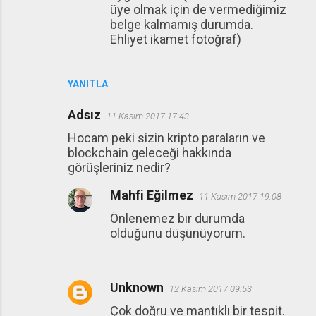
üye olmak için de vermediğimiz
belge kalmamış durumda.
Ehliyet ikamet fotoğraf)
YANITLA
Adsız
11 Kasım 2017 17:43
Hocam peki sizin kripto paraların ve
blockchain geleceği hakkında
görüşleriniz nedir?
Mahfi Eğilmez
11 Kasım 2017 19:08
Önlenemez bir durumda
olduğunu düşünüyorum.
Unknown
12 Kasım 2017 09:53
Çok doğru ve mantıklı bir tespit.