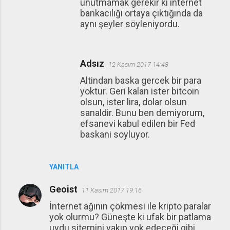
unutmamak gerekir ki internet
bankacılığı ortaya çıktığında da
aynı şeyler söyleniyordu.
Adsız
12 Kasım 2017 14:48
Altindan baska gercek bir para
yoktur. Geri kalan ister bitcoin
olsun, ister lira, dolar olsun
sanaldir. Bunu ben demiyorum,
efsanevi kabul edilen bir Fed
baskani soyluyor.
YANITLA
Geoist
11 Kasım 2017 19:16
İnternet ağının çökmesi ile kripto paralar
yok olurmu? Güneşte ki ufak bir patlama
uydu sitemini yakıp yok edeceği gibi