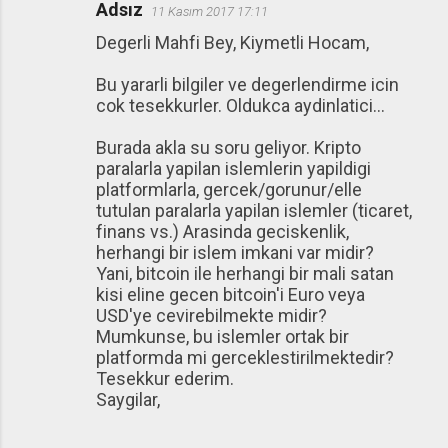
Adsız
11 Kasım 2017 17:11
Y
Degerli Mahfi Bey, Kiymetli Hocam,
o
r
Bu yararli bilgiler ve degerlendirme icin
u
cok tesekkurler. Oldukca aydinlatici...
m
Burada akla su soru geliyor. Kripto
l
paralarla yapilan islemlerin yapildigi
a
platformlarla, gercek/gorunur/elle
tutulan paralarla yapilan islemler (ticaret,
r
finans vs.) Arasinda geciskenlik,
herhangi bir islem imkani var midir?
Yani, bitcoin ile herhangi bir mali satan
kisi eline gecen bitcoin'i Euro veya
USD'ye cevirebilmekte midir?
Mumkunse, bu islemler ortak bir
platformda mi gerceklestirilmektedir?
Tesekkur ederim.
Saygilar,