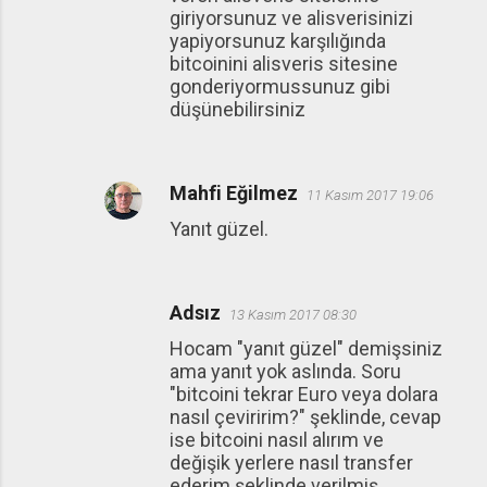
giriyorsunuz ve alisverisinizi
yapiyorsunuz karşılığında
bitcoinini alisveris sitesine
gonderiyormussunuz gibi
düşünebilirsiniz
Mahfi Eğilmez
11 Kasım 2017 19:06
Yanıt güzel.
Adsız
13 Kasım 2017 08:30
Hocam "yanıt güzel" demişsiniz
ama yanıt yok aslında. Soru
"bitcoini tekrar Euro veya dolara
nasıl çeviririm?" şeklinde, cevap
ise bitcoini nasıl alırım ve
değişik yerlere nasıl transfer
ederim şeklinde verilmiş.