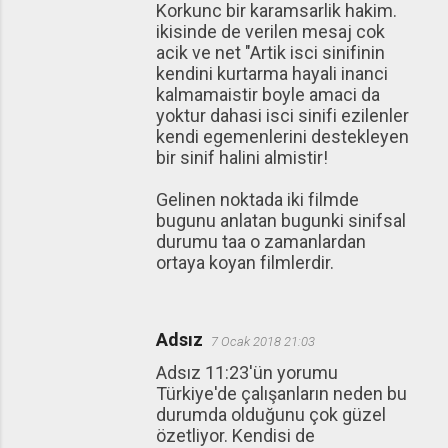
Korkunc bir karamsarlik hakim.
ikisinde de verilen mesaj cok
acik ve net "Artik isci sinifinin
kendini kurtarma hayali inanci
kalmamaistir boyle amaci da
yoktur dahasi isci sinifi ezilenler
kendi egemenlerini destekleyen
bir sinif halini almistir!
Gelinen noktada iki filmde
bugunu anlatan bugunki sinifsal
durumu taa o zamanlardan
ortaya koyan filmlerdir.
Adsız
7 Ocak 2018 21:03
Adsız 11:23'ün yorumu
Türkiye'de çalışanların neden bu
durumda olduğunu çok güzel
özetliyor. Kendisi de