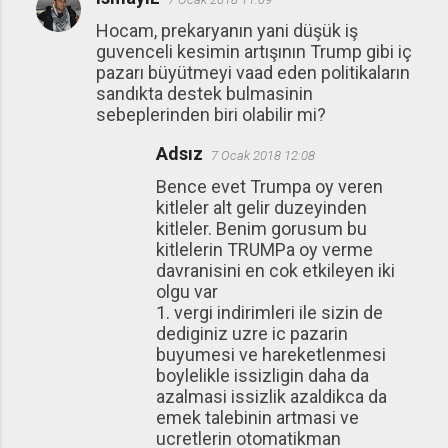
Hocam, prekaryanın yani düşük iş
guvenceli kesimin artışının Trump gibi iç
pazarı büyütmeyi vaad eden politikaların
sandıkta destek bulmasinin
sebeplerinden biri olabilir mi?
Adsız
7 Ocak 2018 12:08
Bence evet Trumpa oy veren
kitleler alt gelir duzeyinden
kitleler. Benim gorusum bu
kitlelerin TRUMPa oy verme
davranisini en cok etkileyen iki
olgu var
1. vergi indirimleri ile sizin de
dediginiz uzre ic pazarin
buyumesi ve hareketlenmesi
boylelikle issizligin daha da
azalmasi issizlik azaldikca da
emek talebinin artmasi ve
ucretlerin otomatikman