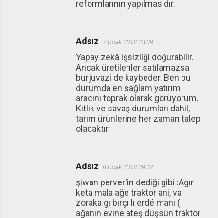
reformlarının yapılmasıdır.
Adsız
7 Ocak 2018 23:09
Yapay zekâ işsizliği doğurabilir.
Ancak üretilenler satılamazsa
burjuvazi de kaybeder. Ben bu
durumda en sağlam yatırım
aracını toprak olarak görüyorum.
Kıtlık ve savaş durumları dahil,
tarım ürünlerine her zaman talep
olacaktır.
Adsız
8 Ocak 2018 09:32
şiwan perver'in dediği gibi :Agır
keta mala ağé traktor ani, va
zoraka gı bırçi lı erdé mani (
ağanın evine ateş düşsün traktör