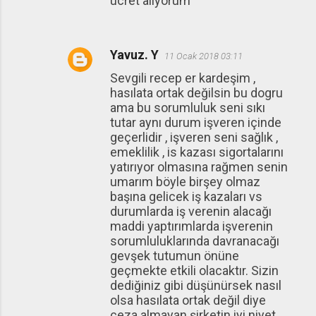
ucret aliyorum
Yavuz. Y
11 Ocak 2018 03:11
Sevgili recep er kardeşim ,
hasılata ortak değilsin bu dogru
ama bu sorumluluk seni sıkı
tutar aynı durum işveren içinde
geçerlidir , işveren seni sağlık ,
emeklilik , is kazası sigortalarını
yatırıyor olmasına rağmen senin
umarım böyle birşey olmaz
başına gelicek iş kazaları vs
durumlarda iş verenin alacağı
maddi yaptırımlarda işverenin
sorumluluklarında davranacağı
gevşek tutumun önüne
geçmekte etkili olacaktır. Sizin
dediğiniz gibi düşünürsek nasıl
olsa hasılata ortak değil diye
ceza almayan şirketin iyi niyet