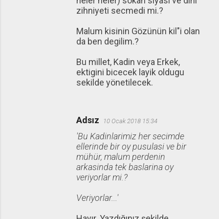
neler neler) sokan siyasi ve dini
zihniyeti secmedi mi.?
Malum kisinin Gözünün kil"i olan
da ben degilim.?
Bu millet, Kadin veya Erkek,
ektigini bicecek layik oldugu
sekilde yönetilecek.
Adsız
10 Ocak 2018 15:34
'Bu Kadinlarimiz her secimde
ellerinde bir oy pusulasi ve bir
mühür, malum perdenin
arkasinda tek baslarina oy
veriyorlar mi.?
Veriyorlar...'
Hayır. Yazdığınız şekilde