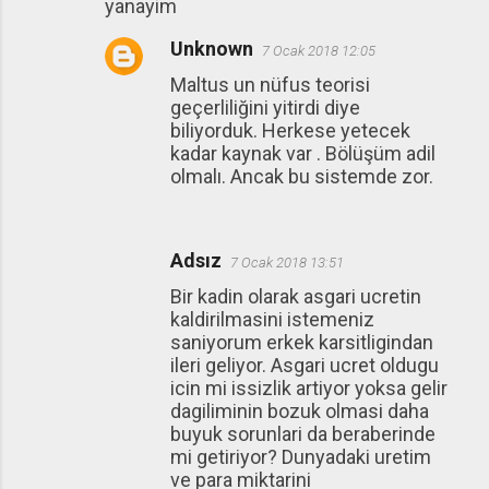
yanayim
Unknown
7 Ocak 2018 12:05
Maltus un nüfus teorisi
geçerliliğini yitirdi diye
biliyorduk. Herkese yetecek
kadar kaynak var . Bölüşüm adil
olmalı. Ancak bu sistemde zor.
Adsız
7 Ocak 2018 13:51
Bir kadin olarak asgari ucretin
kaldirilmasini istemeniz
saniyorum erkek karsitligindan
ileri geliyor. Asgari ucret oldugu
icin mi issizlik artiyor yoksa gelir
dagiliminin bozuk olmasi daha
buyuk sorunlari da beraberinde
mi getiriyor? Dunyadaki uretim
ve para miktarini