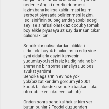
nedenle Asgari ucretin dusmesi
lazim.bana kalirsa kaldirilmasi lazim
serbest piyasada belirlenmesi lazim.
Isci sinifinin bu baglamda yapabilecegi
sey ise sinifsal olarak az cocuk yapmak
boylelikle piyasaya az sayida insan cikar
calismak icin
Sendikalar calisanlardan aldiklari
aidatlarla buyuk binalar insaa edip yine
ayni aidatlarla cayini kahvesini
yudumluyor.Isci issiz kaldiginda ne bir
arama ne bir sorma sansliysa uc bes
avukat yardimi
Sendika agalarinin evinde yok
yok(bizzat kendim gordum yil 2001
kucuk bir ilcedeki sendika baskani luks
otomobile ve luks eve sahipti)
Ondan sonra sendikal haklar kim yer
butun bunlari? Feodal duzuenden