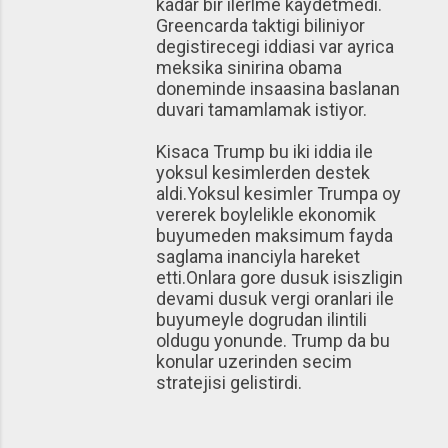
kadar bir ilerlme kaydetmedi.
Greencarda taktigi biliniyor
degistirecegi iddiasi var ayrica
meksika sinirina obama
doneminde insaasina baslanan
duvari tamamlamak istiyor.
Kisaca Trump bu iki iddia ile
yoksul kesimlerden destek
aldi.Yoksul kesimler Trumpa oy
vererek boylelikle ekonomik
buyumeden maksimum fayda
saglama inanciyla hareket
etti.Onlara gore dusuk isiszligin
devami dusuk vergi oranlari ile
buyumeyle dogrudan ilintili
oldugu yonunde. Trump da bu
konular uzerinden secim
stratejisi gelistirdi.