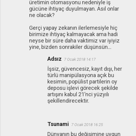
üretimin otomasyonu nedeniyle iş
r
gücüne ihtiyaç duyulmayan. Asıl onlar
u
ne olacak?
m
Gerçi yapay zekanın ilerlemesiyle hiç
l
birimize ihtiyaç kalmayacak ama hadi
a
neyse bir süre daha vaktimiz var iyiyiz
yine, bizden sonrakiler düşünsün...
r
Adsız
7 Ocak 2018 14:17
İşsiz, güvencesiz, kayıt dışı, her
türlü manipülasyona açık bu
kesimin, popülist partilerin oy
deposu işlevi görecek şekilde
artışını kabul 21’nci yüzyılı
şekillendirecektir.
Tsunami
7 Ocak 2018 16:25
Dünyanın bu değişimine uygun