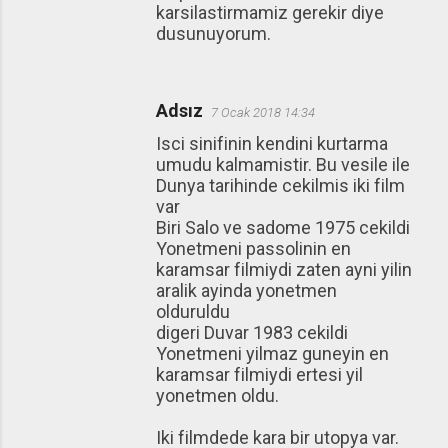
karsilastirmamiz gerekir diye
dusunuyorum.
Adsız
7 Ocak 2018 14:34
Isci sinifinin kendini kurtarma
umudu kalmamistir. Bu vesile ile
Dunya tarihinde cekilmis iki film
var
Biri Salo ve sadome 1975 cekildi
Yonetmeni passolinin en
karamsar filmiydi zaten ayni yilin
aralik ayinda yonetmen
olduruldu
digeri Duvar 1983 cekildi
Yonetmeni yilmaz guneyin en
karamsar filmiydi ertesi yil
yonetmen oldu.
Iki filmdede kara bir utopya var.