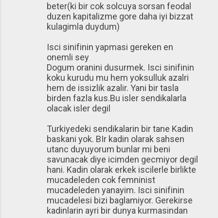
beter(ki bir cok solcuya sorsan feodal
duzen kapitalizme gore daha iyi bizzat
kulagimla duydum)
Isci sinifinin yapmasi gereken en
onemli sey
Dogum oranini dusurmek. Isci sinifinin
koku kurudu mu hem yoksulluk azalri
hem de issizlik azalir. Yani bir tasla
birden fazla kus.Bu isler sendikalarla
olacak isler degil
Turkiyedeki sendikalarin bir tane Kadin
baskani yok. BIr kadin olarak sahsen
utanc duyuyorum bunlar mi beni
savunacak diye icimden gecmiyor degil
hani. Kadin olarak erkek iscilerle birlikte
mucadeleden cok femninist
mucadeleden yanayim. Isci sinifinin
mucadelesi bizi baglamiyor. Gerekirse
kadinlarin ayri bir dunya kurmasindan