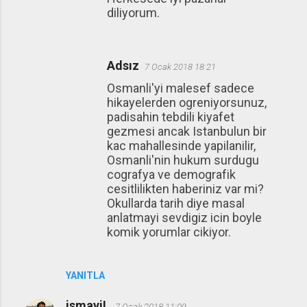
diliyorum.
Adsız
7 Ocak 2018 18:21
Osmanli'yi malesef sadece
hikayelerden ogreniyorsunuz,
padisahin tebdili kiyafet
gezmesi ancak Istanbulun bir
kac mahallesinde yapilanilir,
Osmanli'nin hukum surdugu
cografya ve demografik
cesitlilikten haberiniz var mi?
Okullarda tarih diye masal
anlatmayi sevdigiz icin boyle
komik yorumlar cikiyor.
YANITLA
ismayiL
7 Ocak 2018 11:09