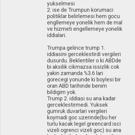
yukselmesi
2. ise de Trumpun korumaci
politiklar belirlemesi hem gocu
engllemeye yonelik hem de mal
ve hizmeti engellemeye yonelik
iddialari.
Trumpa gelince trump 1.
iddiasini gerceklestirdi vergileri
dusurdu. Beklentiler o ki ABDde
bi aksilik cikmazsa issizlik cok
yakin zamanda %3.6 lari
gorecegi yonunde ki boylesi bir
oran ABD tarihinde benim
bildigim yok.
Trump 2. iddiasi su ana kadar
gerceklestirmedi. Yuksek
gumruk duvarlari vergileri
koymadi goc uzerinde(bu her
turlu kacak legel greencard isci
vizeli ogrenci vizeli goc) su ana