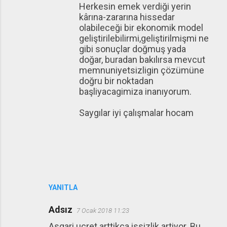
Herkesin emek verdiği yerin
kârına-zararına hissedar
olabileceği bir ekonomik model
geliştirilebilirmi,geliştirilmişmi ne
gibi sonuçlar doğmuş yada
doğar, buradan bakılırsa mevcut
memnuniyetsizligin çözümüne
doğru bir noktadan
başliyacagimiza inanıyorum.
Saygılar iyi çalışmalar hocam
YANITLA
Adsız
7 Ocak 2018 11:23
Asgari ucret arttikca issizlik artiyor. Bu