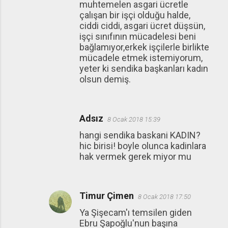
muhtemelen asgari ücretle
çalışan bir işçi olduğu halde,
ciddi ciddi, asgari ücret düşsün,
işçi sınıfının mücadelesi beni
bağlamıyor,erkek işçilerle birlikte
mücadele etmek istemiyorum,
yeter ki sendika başkanları kadın
olsun demiş.
Adsız
8 Ocak 2018 15:39
hangi sendika baskani KADIN?
hic birisi! boyle olunca kadinlara
hak vermek gerek miyor mu
Timur Çimen
8 Ocak 2018 17:50
Ya Şişecam'ı temsilen giden
Ebru Şapoğlu'nun başına