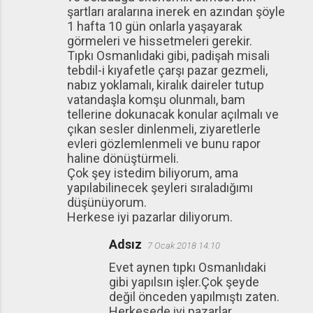
şartları aralarına inerek en azından şöyle
1 hafta 10 gün onlarla yaşayarak
görmeleri ve hissetmeleri gerekir.
Tıpkı Osmanlıdaki gibi, padişah misali
tebdil-i kıyafetle çarşı pazar gezmeli,
nabız yoklamalı, kiralık daireler tutup
vatandaşla komşu olunmalı, bam
tellerine dokunacak konular açılmalı ve
çıkan sesler dinlenmeli, ziyaretlerle
evleri gözlemlenmeli ve bunu rapor
haline dönüştürmeli.
Çok şey istedim biliyorum, ama
yapılabilinecek şeyleri sıraladığımı
düşünüyorum.
Herkese iyi pazarlar diliyorum.
Adsız
7 Ocak 2018 14:10
Evet aynen tıpkı Osmanlıdaki
gibi yapılsın işler.Çok şeyde
değil önceden yapılmıştı zaten.
Herkesede iyi pazarlar