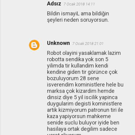
Adsız
7 Ocak 2018 14:11
Bildin ismayiL ama bildiğin
şeyleri neden soruyorsun.
Unknown
7 Ocak 2018 21:01
Robot olayini yasaklamak lazim
robotta sendika yok son 5
yilimda tir kullandim kendi
kendine giden tir görünce çok
bozuluyorum 28 sene
isverendim koministlere hele bu
marksa çok kizardim hemde
dinsiz diye 5 yil iscilik yapinca
duygularim degisti koministlere
artik kizmiyorum patronun tiri ile
kaza yapiyorsun mahkeme
senide suclu buluyor iyide ben
hasilaya ortak degilim sadece