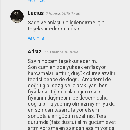
YANITLA
Lucius
2 Haziran 2018 17:56
Sade ve anlaşılır bilgilendirme için
teşekkür ederim hocam.
YANITLA
Adsız
2 Haziran 2018 18:04
Sayin hocam teşekkür ederim.
Son cumlenizde yuksek enflasyon
harcamaları arttırır, düşük olursa azaltır
teorisi bence de doğru. Ama tersi de
doğru gibi sezgisel olarak. yani ben
fiyatlar arttığında alacagim malin
fiyatinin düşmesini beklesem daha
dogru bir iş yapmış olmazmiyim. ya da
en szindan tasarrufa yonelsem.
sonuçta alım gücüm azalmış. Tersi
durumda (faiz dustu) alim gücüm evet
artmiyor ama en azından azalmiyor da.