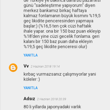
de Türkiye'ye bakınca daha bu pazartesi
günü "sadeleştirme yapıyorum" diyen
merkez bankamız birkaç haftaya
kalmaz fonlamanın büyük kısmını %19,5
geç likidite penceresinden yapmaya
başlar:) (%16,5 ten çok cüzi haftalık
ihale yapar. ona bir 150 baz puan ekleyip
%18'den yine cüzi gecelik fonlama. geri
kalanı bir 150 baz puan daha ekleyin
%19,5 geç likidite penceresi olur)
YANITLA
Vv
2 Haziran 2018 19:14
kırbaç vurmazsanız çalışmıyorlar yani
köleler :)
YANITLA
Adsız
2 Haziran 2018 20:39
80 li yıllarda japonyadaki varlık