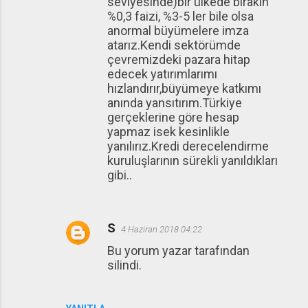
seviyesinde)bir ülkede bırakın
%0,3 faizi, %3-5 ler bile olsa
anormal büyümelere imza
atarız.Kendi sektörümde
çevremizdeki pazara hitap
edecek yatırımlarımı
hızlandırır,büyümeye katkımı
anında yansıtırım.Türkiye
gerçeklerine göre hesap
yapmaz isek kesinlikle
yanılırız.Kredi derecelendirme
kuruluşlarının sürekli yanıldıkları
gibi..
S
4 Haziran 2018 04:22
Bu yorum yazar tarafından
silindi.