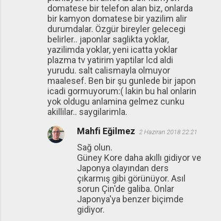
domatese bir telefon alan biz, onlarda
bir kamyon domatese bir yazilim alir
durumdalar. Özgür bireyler gelecegi
belirler.. japonlar saglikta yoklar,
yazilimda yoklar, yeni icatta yoklar
plazma tv yatirim yaptilar lcd aldi
yurudu. salt calismayla olmuyor
maalesef. Ben bir şu gunlede bir japon
icadi gormuyorum:( lakin bu hal onlarin
yok oldugu anlamina gelmez cunku
akillilar.. saygilarimla.
Mahfi Eğilmez
2 Haziran 2018 22:21
Sağ olun.
Güney Kore daha akıllı gidiyor ve
Japonya olayından ders
çıkarmış gibi görünüyor. Asıl
sorun Çin'de galiba. Onlar
Japonya'ya benzer biçimde
gidiyor.