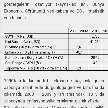
göstergelerini özetliyor (kaynaklar: IMF, Dünya
Ekonomik Görünümü veri tabanı ve BOJ, İstatistik
veri tabanı.)
2000- 2009
2010
20
GSYH (Milyar USD)
5.700
Kişi Başına Gelir (USD)
41.014
Büyüme (10 yıllık ortalama, %)
0,6
Enflasyon (10 yıllık ortalama, %)
-0,7
Kamu Kesimi Borç Stoku / GSYH (%)
207,9
Cari Denge / GSYH (%)
3,9
Japonya MB Faizi (10 yıllık ortalama, %)
0,3
1990’lara kadar ciddi bir ekonomik başarıyla gelen
Japonya o tarihlerde durgunluğa girdi ve bir daha da
çıkamadı. 2000 – 2009 yılları arasındaki 10 yılda
Japonya’da enflasyon yıllık ortalama olarak yüzde –
0,7 olurken Japonya Merkez Bankası’nın yıllık