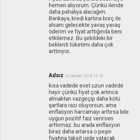
hemen alıyorum. Çünkü ileride
daha pahalıya alacağım.
Bankaya, kredi kartına borç ile
alsam gelecekte yavaş yavaş
öderim ve fiyat arttığında beni
etkilemez. Bu şekildeki bir
beklenti tüketimi daha çok
arttırıyor...
Adsız
6 Haziran 2018 12:18
kısa vadede evet uzun vadede
hayır çünkü fiyat çok artınca
almaktan vazgeçip daha kötü
şartlara razı oluyorsun. ama
enflasyon harcamayı arttırsa bile
uygun pozitif faiz verirsen
arttırmaz. bu arada enflasyon
biraz daha artarsa o peşin
fiyatına taksit işide yatacak