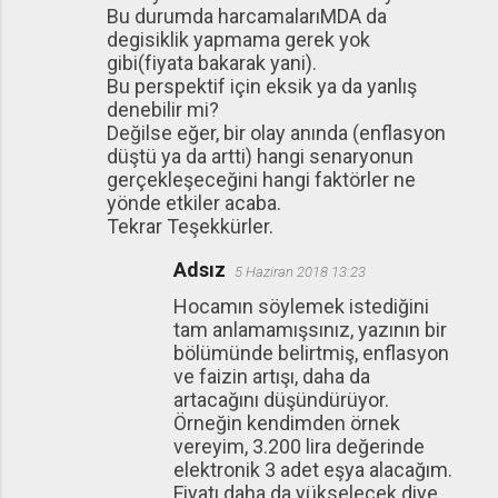
Bu durumda harcamalarıMDA da
degisiklik yapmama gerek yok
gibi(fiyata bakarak yani).
Bu perspektif için eksik ya da yanlış
denebilir mi?
Değilse eğer, bir olay anında (enflasyon
düştü ya da artti) hangi senaryonun
gerçekleşeceğini hangi faktörler ne
yönde etkiler acaba.
Tekrar Teşekkürler.
Adsız
5 Haziran 2018 13:23
Hocamın söylemek istediğini
tam anlamamışsınız, yazının bir
bölümünde belirtmiş, enflasyon
ve faizin artışı, daha da
artacağını düşündürüyor.
Örneğin kendimden örnek
vereyim, 3.200 lira değerinde
elektronik 3 adet eşya alacağım.
Fiyatı daha da yükselecek diye