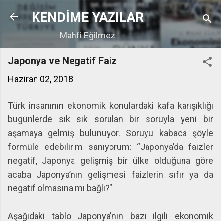
Ana içeriğe atla
KENDİME YAZILAR
Mahfi Eğilmez
Japonya ve Negatif Faiz
Haziran 02, 2018
Türk insanının ekonomik konulardaki kafa karışıklığı
bugünlerde sık sık sorulan bir soruyla yeni bir
aşamaya gelmiş bulunuyor. Soruyu kabaca şöyle
formüle edebilirim sanıyorum: “Japonya’da faizler
negatif, Japonya gelişmiş bir ülke olduğuna göre
acaba Japonya’nın gelişmesi faizlerin sıfır ya da
negatif olmasına mı bağlı?”
Aşağıdaki tablo Japonya’nın bazı ilgili ekonomik