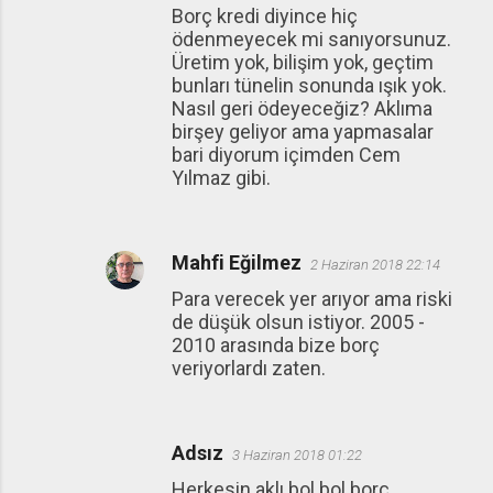
Borç kredi diyince hiç
ödenmeyecek mi sanıyorsunuz.
Üretim yok, bilişim yok, geçtim
bunları tünelin sonunda ışık yok.
Nasıl geri ödeyeceğiz? Aklıma
birşey geliyor ama yapmasalar
bari diyorum içimden Cem
Yılmaz gibi.
Mahfi Eğilmez
2 Haziran 2018 22:14
Para verecek yer arıyor ama riski
de düşük olsun istiyor. 2005 -
2010 arasında bize borç
veriyorlardı zaten.
Adsız
3 Haziran 2018 01:22
Herkesin aklı bol bol borç