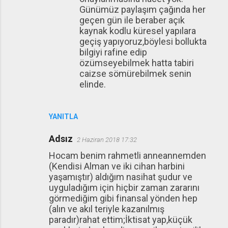
Günümüz paylaşım çağında her
geçen gün ile beraber açık
kaynak kodlu küresel yapılara
geçiş yapıyoruz,böylesi bollukta
bilgiyi rafine edip
özümseyebilmek hatta tabiri
caizse sömürebilmek senin
elinde.
YANITLA
Adsız
2 Haziran 2018 17:32
Hocam benim rahmetli anneannemden
(Kendisi Alman ve iki cihan harbini
yaşamıştır) aldığım nasihat şudur ve
uyguladığım için hiçbir zaman zararını
görmediğim gibi finansal yönden hep
(alın ve akıl teriyle kazanılmış
paradır)rahat ettim;İktisat yap,küçük