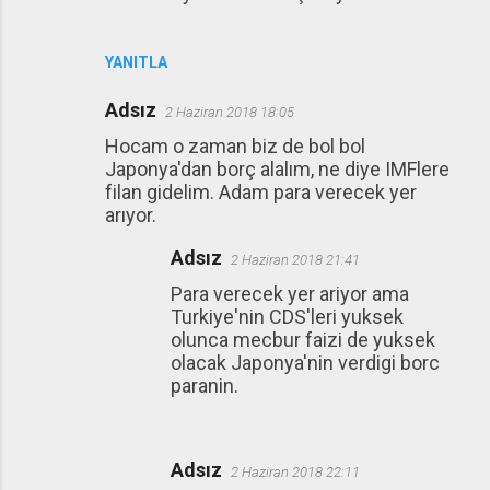
YANITLA
Adsız
2 Haziran 2018 18:05
Hocam o zaman biz de bol bol
Japonya'dan borç alalım, ne diye IMFlere
filan gidelim. Adam para verecek yer
arıyor.
Adsız
2 Haziran 2018 21:41
Para verecek yer ariyor ama
Turkiye'nin CDS'leri yuksek
olunca mecbur faizi de yuksek
olacak Japonya'nin verdigi borc
paranin.
Adsız
2 Haziran 2018 22:11