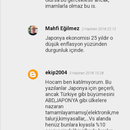
imamlarla olmaz bu is.
Mahfi Eğilmez
2 Haziran 2018 22:12
Japonya ekonomisi 25 yıldır o
düşük enflasyon yüzünden
durgunluk içinde.
ekip2004
3 Haziran 2018 10:28
Hocam ben katılmıyorum. Bu
yazılanlar Japonya için geçerli,
ancak Türkiye gibi büyümesini
ABD,JAPONYA gibi ülkelere
nazaran
tamamlayamamış(elektronik,me
talurji,kimyasallar,...Vs alanda
henüz bunlara kıyasla %10