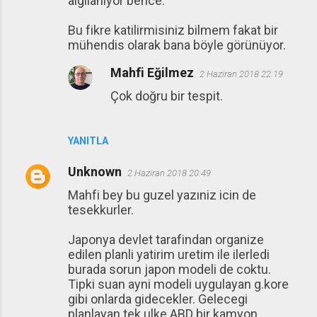
algılanıyor bence.
Bu fikre katilirmisiniz bilmem fakat bir
mühendis olarak bana böyle görünüyor.
Mahfi Eğilmez
2 Haziran 2018 22:19
Çok doğru bir tespit.
YANITLA
Unknown
2 Haziran 2018 20:49
Mahfi bey bu guzel yazıniz icin de
tesekkurler.
Japonya devlet tarafindan organize
edilen planli yatirim uretim ile ilerledi
burada sorun japon modeli de coktu.
Tipki suan ayni modeli uygulayan g.kore
gibi onlarda gidecekler. Gelecegi
planlayan tek ulke ABD bir kamyon