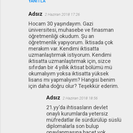
YANITLA
a
Adsız
2 Haziran 2018 17:26
r
Hocam 30 yaşındayım. Gazi
üniversitesi, muhasebe ve finasman
öğretmenliği okudum. Şu an
öğretmenlik yapıyorum. İktisada çok
merakım var. Kendimi iktisatta
uzmanlaştırmak istiyorum. Kendimi
iktisatta uzmanlaştırmak için, sizce
sıfırdan bir 4 yıllık iktisat bölümü mü
okumalıyım yoksa iktisatta yüksek
lisans mı yapmalıyım? Hangisi benim
için daha doğru olur? Teşekkür ederim.
Adsız
2 Haziran 2018 18:56
21.yy'da ihtisasların devlet
onaylı kurumlarda yetersiz
müfredatlar ile sürdürülüp süslü
diplomalarla son bulup
onaylanmasına hacet yok.