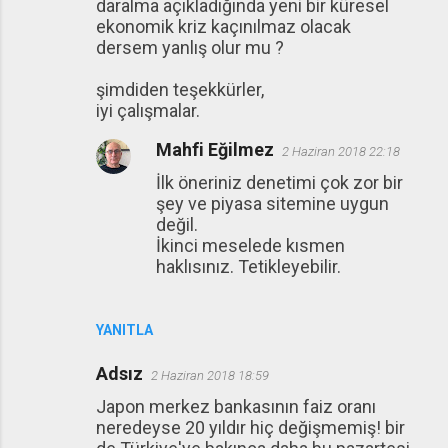
daralma açıkladığında yeni bir küresel
ekonomik kriz kaçınılmaz olacak
dersem yanlış olur mu ?
şimdiden teşekkürler,
iyi çalışmalar.
Mahfi Eğilmez
2 Haziran 2018 22:18
İlk öneriniz denetimi çok zor bir
şey ve piyasa sitemine uygun
değil.
İkinci meselede kısmen
haklısınız. Tetikleyebilir.
YANITLA
Adsız
2 Haziran 2018 18:59
Japon merkez bankasının faiz oranı
neredeyse 20 yıldır hiç değişmemiş! bir