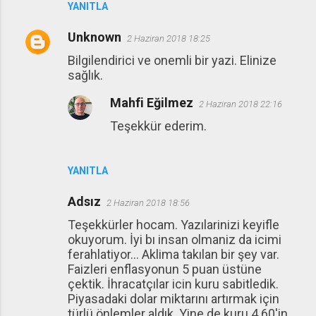
YANITLA
Unknown
2 Haziran 2018 18:25
Bilgilendirici ve onemli bir yazi. Elinize
sağlık.
Mahfi Eğilmez
2 Haziran 2018 22:16
Teşekkür ederim.
YANITLA
Adsız
2 Haziran 2018 18:56
Teşekkürler hocam. Yazılarinizi keyifle
okuyorum. İyi bı insan olmaniz da icimi
ferahlatiyor... Aklima takılan bir şey var.
Faizleri enflasyonun 5 puan üstüne
çektik. İhracatçılar icin kuru sabitledik.
Piyasadaki dolar miktarını artırmak için
türlü önlemler aldık. Yine de kuru 4.60'in