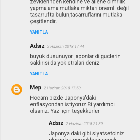
zevklerinden kendine ve ailene cimrilik
yapma ama mutlaka miktarı önemli değil
tasarrufta bulun,tasarruflarını mutlaka
çeşitlendir.
YANITLA
Adsız
2 Haziran 2018 17:44
buyuk dusunuyor japonlar di guclerin
saldirisi da yok etralari deniz
YANITLA
Mep
2 Haziran 2018 17:50
Hocam bizde Japonya'daki
enflasyondan istiyoruz.Bi yardımcı
olsanız. Yazı için teşekkürler.
Adsız
2 Haziran 2018 21:39
Japonya daki gibi siyatsetciniz
olursa bu gerceklesir ancak,