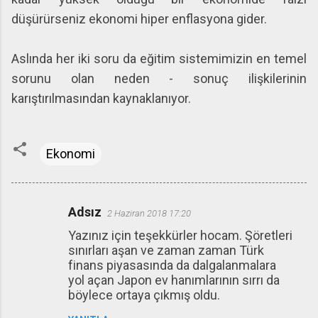
düşürürseniz ekonomi hiper enflasyona gider.
Aslında her iki soru da eğitim sistemimizin en temel
sorunu olan neden - sonuç ilişkilerinin
karıştırılmasından kaynaklanıyor.
Ekonomi
Adsız
2 Haziran 2018 17:20
Y
Yazınız için teşekkürler hocam. Şöretleri
o
sınırları aşan ve zaman zaman Türk
r
finans piyasasında da dalgalanmalara
u
yol açan Japon ev hanımlarının sırrı da
böylece ortaya çıkmış oldu.
m
l