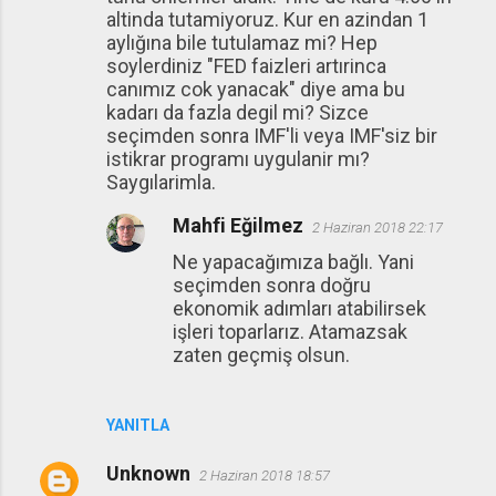
altinda tutamiyoruz. Kur en azindan 1
aylığına bile tutulamaz mi? Hep
soylerdiniz "FED faizleri artırinca
canımız cok yanacak" diye ama bu
kadarı da fazla degil mi? Sizce
seçimden sonra IMF'li veya IMF'siz bir
istikrar programı uygulanir mı?
Saygılarimla.
Mahfi Eğilmez
2 Haziran 2018 22:17
Ne yapacağımıza bağlı. Yani
seçimden sonra doğru
ekonomik adımları atabilirsek
işleri toparlarız. Atamazsak
zaten geçmiş olsun.
YANITLA
Unknown
2 Haziran 2018 18:57