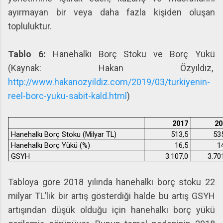
ayırmayan bir veya daha fazla kişiden oluşan
topluluktur.
Tablo 6:
Hanehalkı Borç Stoku ve Borç Yükü
(Kaynak: Hakan Özyıldız,
http://www.hakanozyildiz.com/2019/03/turkiyenin-
reel-borc-yuku-sabit-kald.html
)
2017
20
Hanehalkı Borç Stoku (Milyar TL)
513,5
53
Hanehalkı Borç Yükü (%)
16,5
1
GSYH
3.107,0
3.70
Tabloya göre 2018 yılında hanehalkı borç stoku 22
milyar TL’lik bir artış gösterdiği halde bu artış GSYH
artışından düşük olduğu için hanehalkı borç yükü