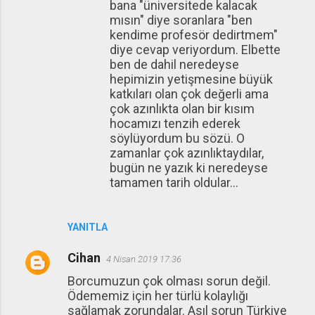
bana "üniversitede kalacak
mısın" diye soranlara "ben
kendime profesör dedirtmem"
diye cevap veriyordum. Elbette
ben de dahil neredeyse
hepimizin yetişmesine büyük
katkıları olan çok değerli ama
çok azınlıkta olan bir kısım
hocamızı tenzih ederek
söylüyordum bu sözü. O
zamanlar çok azınlıktaydılar,
bugün ne yazık ki neredeyse
tamamen tarih oldular...
YANITLA
Cihan
4 Nisan 2019 17:36
Borcumuzun çok olması sorun değil.
Ödememiz için her türlü kolaylığı
sağlamak zorundalar. Asıl sorun Türkiye