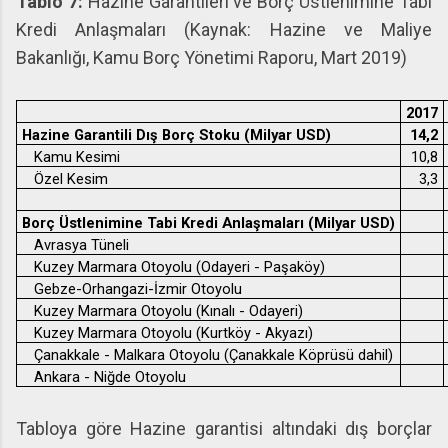
Tablo 7:
Hazine Garantileri ve Borç Üstlenimine Tabi
Kredi Anlaşmaları (Kaynak: Hazine ve Maliye
Bakanlığı, Kamu Borç Yönetimi Raporu, Mart 2019)
2017
Hazine Garantili Dış Borç Stoku (Milyar USD)
14,2
Kamu Kesimi
10,8
Özel Kesim
3,3
Borç Üstlenimine Tabi Kredi Anlaşmaları (Milyar USD)
Avrasya Tüneli
Kuzey Marmara Otoyolu (Odayeri - Paşaköy)
Gebze-Orhangazi-İzmir Otoyolu
Kuzey Marmara Otoyolu (Kınalı - Odayeri)
Kuzey Marmara Otoyolu (Kurtköy - Akyazı)
Çanakkale - Malkara Otoyolu (Çanakkale Köprüsü dahil)
Ankara - Niğde Otoyolu
Tabloya göre Hazine garantisi altındaki dış borçlar