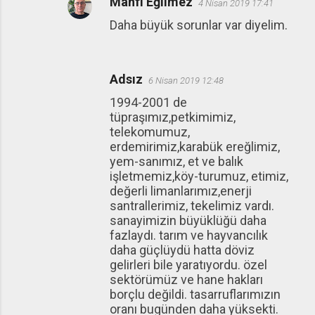
Mahfi Eğilmez
4 Nisan 2019 17:41
Daha büyük sorunlar var diyelim.
Adsız
6 Nisan 2019 12:48
1994-2001 de
tüpraşımız,petkimimiz,
telekomumuz,
erdemirimiz,karabük ereğlimiz,
yem-sanımız, et ve balık
işletmemiz,köy-turumuz, etimiz,
değerli limanlarımız,enerji
santrallerimiz, tekelimiz vardı.
sanayimizin büyüklüğü daha
fazlaydı. tarım ve hayvancılık
daha güçlüydü hatta döviz
gelirleri bile yaratıyordu. özel
sektörümüz ve hane hakları
borçlu değildi. tasarruflarımızın
oranı bugünden daha yüksekti.