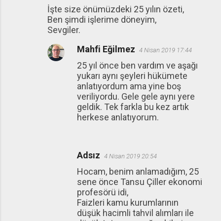
İşte size önümüzdeki 25 yılın özeti,
Ben şimdi işlerime döneyim,
Sevgiler.
Mahfi Eğilmez
4 Nisan 2019 17:44
25 yıl önce ben vardım ve aşağı
yukarı aynı şeyleri hükümete
anlatıyordum ama yine boş
veriliyordu. Gele gele aynı yere
geldik. Tek farkla bu kez artık
herkese anlatıyorum.
Adsız
4 Nisan 2019 20:54
Hocam, benim anlamadığım, 25
sene önce Tansu Çiller ekonomi
profesörü idi,
Faizleri kamu kurumlarının
düşük hacimli tahvil alımları ile