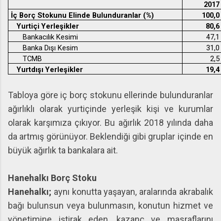
2017
İç Borç Stokunu Elinde Bulunduranlar (%)
100,0
Yurtiçi Yerleşikler
80,6
Bankacılık Kesimi
47,1
Banka Dışı Kesim
31,0
TCMB
2,5
Yurtdışı Yerleşikler
19,4
Tabloya göre iç borç stokunu ellerinde bulunduranlar
ağırlıklı olarak yurtiçinde yerleşik kişi ve kurumlar
olarak karşımıza çıkıyor. Bu ağırlık 2018 yılında daha
da artmış görünüyor. Beklendiği gibi gruplar içinde en
büyük ağırlık ta bankalara ait.
Hanehalkı Borç Stoku
Hanehalkı;
aynı konutta yaşayan, aralarında akrabalık
bağı bulunsun veya bulunmasın, konutun hizmet ve
yönetimine iştirak eden, kazanç ve masraflarını