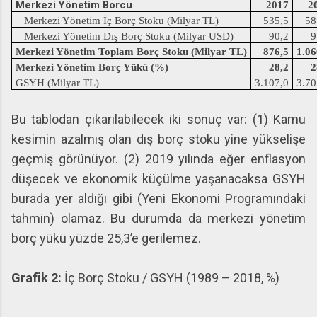
Merkezi Yönetim Borcu
2017
2
Merkezi Yönetim İç Borç Stoku (Milyar TL)
535,5
58
Merkezi Yönetim Dış Borç Stoku (Milyar USD)
90,2
9
Merkezi Yönetim Toplam Borç Stoku (Milyar TL)
876,5
1.06
Merkezi Yönetim Borç Yükü (%)
28,2
2
GSYH (Milyar TL)
3.107,0
3.70
Bu tablodan çıkarılabilecek iki sonuç var: (1) Kamu
kesimin azalmış olan dış borç stoku yine yükselişe
geçmiş görünüyor. (2) 2019 yılında eğer enflasyon
düşecek ve ekonomik küçülme yaşanacaksa GSYH
burada yer aldığı gibi (Yeni Ekonomi Programındaki
tahmin) olamaz. Bu durumda da merkezi yönetim
borç yükü yüzde 25,3’e gerilemez.
Grafik 2:
İç Borç Stoku / GSYH (1989 – 2018, %)