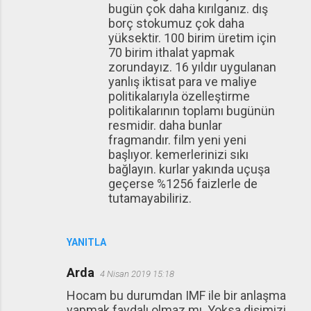
bugün çok daha kırılganız. dış
borç stokumuz çok daha
yüksektir. 100 birim üretim için
70 birim ithalat yapmak
zorundayız. 16 yıldır uygulanan
yanlış iktisat para ve maliye
politikalarıyla özelleştirme
politikalarının toplamı bugünün
resmidir. daha bunlar
fragmandır. film yeni yeni
başlıyor. kemerlerinizi sıkı
bağlayın. kurlar yakında uçuşa
geçerse %1256 faizlerle de
tutamayabiliriz.
YANITLA
Arda
4 Nisan 2019 15:18
Hocam bu durumdan IMF ile bir anlaşma
yapmak faydalı olmaz mı. Yoksa dişimizi