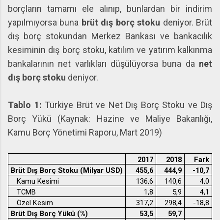
borçların tamamı ele alınıp, bunlardan bir indirim
yapılmıyorsa buna
brüt dış borç stoku
deniyor. Brüt
dış borç stokundan Merkez Bankası ve bankacılık
kesiminin dış borç stoku, katılım ve yatırım kalkınma
bankalarının net varlıkları düşülüyorsa buna da
net
dış borç stoku
deniyor.
Tablo 1:
Türkiye Brüt ve Net Dış Borç Stoku ve Dış
Borç Yükü (Kaynak: Hazine ve Maliye Bakanlığı,
Kamu Borç Yönetimi Raporu, Mart 2019)
2017
2018
Fark
Brüt Dış Borç Stoku (Milyar USD)
455,6
444,9
-10,7
Kamu Kesimi
136,6
140,6
4,0
TCMB
1,8
5,9
4,1
Özel Kesim
317,2
298,4
-18,8
Brüt Dış Borç Yükü (%)
53,5
59,7