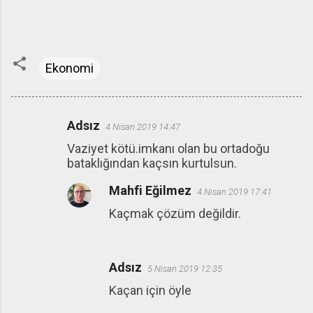
Ekonomi
Adsız
4 Nisan 2019 14:47
Y
Vaziyet kötü.imkanı olan bu ortadoğu
o
bataklığından kaçsın kurtulsun.
r
Mahfi Eğilmez
u
4 Nisan 2019 17:41
m
Kaçmak çözüm değildir.
l
a
Adsız
r
5 Nisan 2019 12:35
Kaçan için öyle