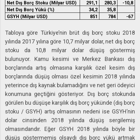
Net Dış Borç Stoku (Milyar USD)
291,1
280,3
-10,8
Net Dış Borç Yükü (%)
34,2
35,8
GSYH (Milyar USD)
851
784
-67
Tabloya göre Türkiye’nin brüt dış borç stoku 2018
yılında 2017 yılına göre 10,7 milyar dolar, net dış borç
stoku da 10,8 milyar dolar düşüş göstermiş
bulunuyor. Kamu kesimi ve Merkez Bankası dış
borçlarında artış olmasına karşılık özel kesim dış
borçlarında düşüş olması özel kesimin 2018 yılında
yeterince dış kaynak bulamadığını ve net geri ödeyici
konumuna geçtiğini gösteriyor. Dış borç stokunda
görülen bu düşüşe karşılık dış borç yükünde (dış borç
stoku / GSYH) artış olmasının nedeni ise GSYH’nin
dolar cinsinden 2018 yılında düşüş sergilemiş
olmasındandır. Eğer GSYH 2018 yılında böyle bir
düşüş göstermemiş olsaydı dış borç yükü artmak