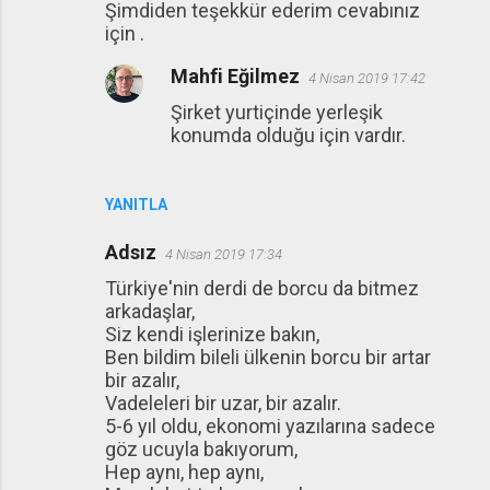
Şimdiden teşekkür ederim cevabınız
için .
Mahfi Eğilmez
4 Nisan 2019 17:42
Şirket yurtiçinde yerleşik
konumda olduğu için vardır.
YANITLA
Adsız
4 Nisan 2019 17:34
Türkiye'nin derdi de borcu da bitmez
arkadaşlar,
Siz kendi işlerinize bakın,
Ben bildim bileli ülkenin borcu bir artar
bir azalır,
Vadeleleri bir uzar, bir azalır.
5-6 yıl oldu, ekonomi yazılarına sadece
göz ucuyla bakıyorum,
Hep aynı, hep aynı,