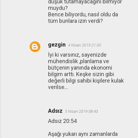
düşük tutamayacağını bilmiyor
muydu?
Bence biliyordu, nasıl oldu da
tüm bunlara izin verdi?
gezgin
4 Nisan 2019 21:00
İyi ki varsınız, sayenizde
mühendislik ,planlama ve
bütçenin yanında ekonomi
bilgim arttı. Keşke sizin gibi
değerli bilgi sahibi kişilere kulak
verilse...
Adsız
5 Nisan 2019 08:43
Adsız 20:54
Aşağı yukarı aynı zamanlarda