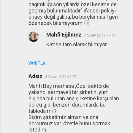
bağımlılığı son yıllarda özel kesime de
geçmiş bulunmaktadır" ifadesi pek iyi
birşey değil galiba, bu borçlar nasıl geri
ödenecek bilemiyorum 🙄
Mahfi Eğilmez
4 Nisan 2019 17:41
Kimse tam olarak bilmiyor.
YANITLA
Adsız
4 Nisan 2019 16:53
Mahfi Bey merhaba ,Özel sektörde
yabancı sermayeli bir şirketin ,yurt
dışında bulunan ana şirketine karşı olan
borcu gibi benzeri durumlarda bu
tabloda mı ?
Bizim şirketimiz alman ve ona
borcumuz var ,özetle bunu sormak
istedim .