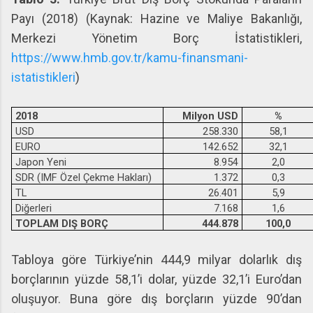
Payı (2018) (Kaynak: Hazine ve Maliye Bakanlığı,
Merkezi Yönetim Borç İstatistikleri,
https://www.hmb.gov.tr/kamu-finansmani-
istatistikleri
)
2018
Milyon USD
%
USD
258.330
58,1
EURO
142.652
32,1
Japon Yeni
8.954
2,0
SDR (IMF Özel Çekme Hakları)
1.372
0,3
TL
26.401
5,9
Diğerleri
7.168
1,6
TOPLAM DIŞ BORÇ
444.878
100,0
Tabloya göre Türkiye’nin 444,9 milyar dolarlık dış
borçlarının yüzde 58,1’i dolar, yüzde 32,1’i Euro’dan
oluşuyor. Buna göre dış borçların yüzde 90’dan