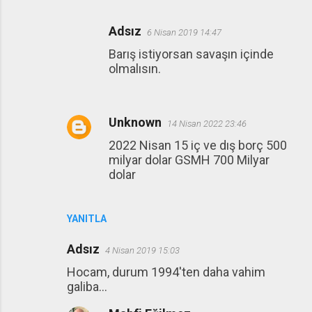
Adsız
6 Nisan 2019 14:47
Barış istiyorsan savaşın içinde
olmalısın.
Unknown
14 Nisan 2022 23:46
2022 Nisan 15 iç ve dış borç 500
milyar dolar GSMH 700 Milyar
dolar
YANITLA
Adsız
4 Nisan 2019 15:03
Hocam, durum 1994'ten daha vahim
galiba...