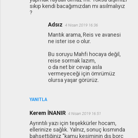
sıkıp kendi bacağımızdan mı asılmalıyız
?
Adsız
4 Nisan 2019 16:36
Mantık arama, Reis ve avanesi
ne ister ise o olur.
Bu soruyu Mahfi hocaya değil,
reise sormak lazım,
o da net bir cevap asla
vermeyeceği için ömrümüz
olursa yaşar görürüz.
YANITLA
Kerem İNANIR
4 Nisan 2019 16:51
Ayrıntılı yazı için teşekkürler hocam,
ellerinize sağlık. Yalnız, sonuç kısmında
bahsettiğiniz "kamu kesiminin dış borç