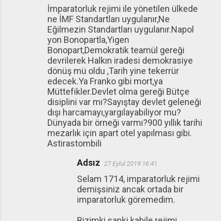
İmparatorluk rejimi ile yönetilen ülkede
ne İMF Standartları uygulanır,Ne
Eğilmezin Standartları uygulanır.Napol
yon Bonopartla,Yigen
Bonopart,Demokratik teamül gereği
devrilerek Halkın iradesi demokrasiye
dönüş mü oldu ,Tarih yine tekerrür
edecek.Ya Franko gibi mort,ya
Müttefikler.Devlet olma gereği Bütçe
disiplini var mı?Sayıştay devlet geleneği
dışı harcamayı,yargılayabiliyor mu?
Dünyada bir örneği varmı?900 yıllık tarihi
mezarlık için apart otel yapılması gibi.
Astirastombili
Adsız
27 Eylül 2019 16:41
Selam 1714, imparatorluk rejimi
demişsiniz ancak ortada bir
imparatorluk göremedim.
Bizimki sanki kabile rejimi