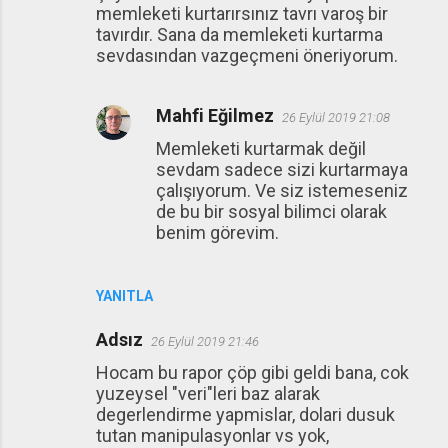
memleketi kurtarırsınız tavrı varoş bir
tavırdır. Sana da memleketi kurtarma
sevdasından vazgeçmeni öneriyorum.
Mahfi Eğilmez
26 Eylül 2019 21:08
Memleketi kurtarmak değil
sevdam sadece sizi kurtarmaya
çalışıyorum. Ve siz istemeseniz
de bu bir sosyal bilimci olarak
benim görevim.
YANITLA
Adsız
26 Eylül 2019 21:46
Hocam bu rapor çöp gibi geldi bana, cok
yuzeysel "veri"leri baz alarak
degerlendirme yapmislar, dolari dusuk
tutan manipulasyonlar vs yok,