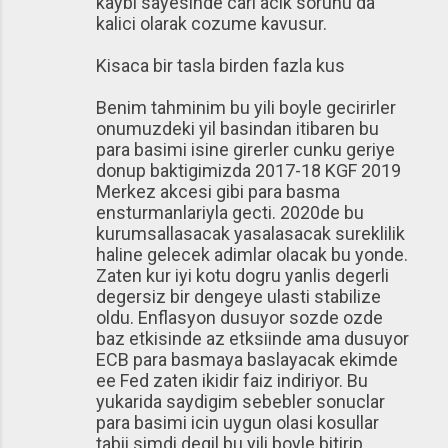
kaybi sayesinde cari acik sorunu da
kalici olarak cozume kavusur.
Kisaca bir tasla birden fazla kus
Benim tahminim bu yili boyle gecirirler
onumuzdeki yil basindan itibaren bu
para basimi isine girerler cunku geriye
donup baktigimizda 2017-18 KGF 2019
Merkez akcesi gibi para basma
ensturmanlariyla gecti. 2020de bu
kurumsallasacak yasalasacak sureklilik
haline gelecek adimlar olacak bu yonde.
Zaten kur iyi kotu dogru yanlis degerli
degersiz bir dengeye ulasti stabilize
oldu. Enflasyon dusuyor sozde ozde
baz etkisinde az etksiinde ama dusuyor
ECB para basmaya baslayacak ekimde
ee Fed zaten ikidir faiz indiriyor. Bu
yukarida saydigim sebebler sonuclar
para basimi icin uygun olasi kosullar
tabii simdi degil bu yili boyle bitirip