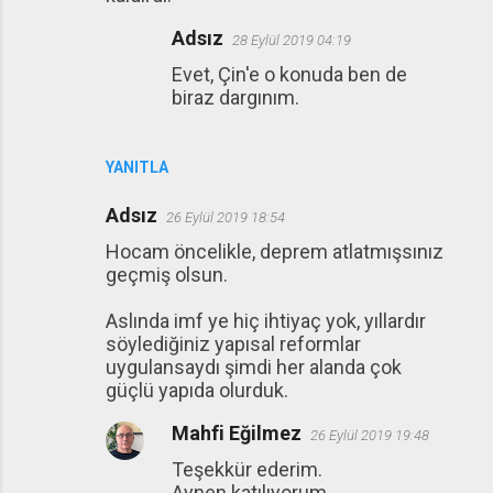
Adsız
28 Eylül 2019 04:19
Evet, Çin'e o konuda ben de
biraz dargınım.
YANITLA
Adsız
26 Eylül 2019 18:54
Hocam öncelikle, deprem atlatmışsınız
geçmiş olsun.
Aslında imf ye hiç ihtiyaç yok, yıllardır
söylediğiniz yapısal reformlar
uygulansaydı şimdi her alanda çok
güçlü yapıda olurduk.
Mahfi Eğilmez
26 Eylül 2019 19:48
Teşekkür ederim.
Aynen katılıyorum.