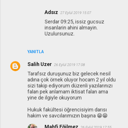
Adsız
27 Eylül 2019 15:07
Serdar 09:25, issiz gucsuz
insanlarin ahini almayin.
Uzulursunuz.
YANITLA
Salih Uzer
26 Eylül 2019 17:08
Tarafsız duruşunuz biz gelecek nesil
adına çok örnek oluyor hocam 2 yıl oldu
sizi takip ediyorum düzenli yazılarınızı
falan pek anlamam iktisat falan ama
yine de ilgiyle okuyorum
Hukuk fakültesi öğrencisiyim darısı
hakim ve savcılarımızın başına 😁😁
Mahfi Eğilmez
26 Eylül 2019 17:55