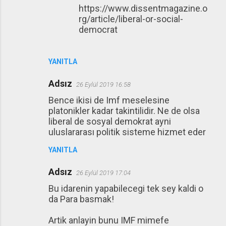
https://www.dissentmagazine.o
rg/article/liberal-or-social-
democrat
YANITLA
Adsız
26 Eylül 2019 16:58
Bence ikisi de Imf meselesine
platonikler kadar takintilidir. Ne de olsa
liberal de sosyal demokrat ayni
uluslararası politik sisteme hizmet eder
YANITLA
Adsız
26 Eylül 2019 17:04
Bu idarenin yapabilecegi tek sey kaldi o
da Para basmak!
Artik anlayin bunu IMF mimefe