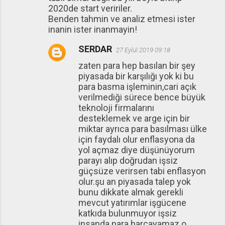
2020de start veririler.
Benden tahmin ve analiz etmesi ister
inanin ister inanmayin!
SERDAR
27 Eylül 2019 09:18
zaten para hep basılan bir şey
piyasada bir karşılığı yok ki bu
para basma işleminin,cari açık
verilmediği sürece bence büyük
teknoloji firmalarını
desteklemek ve arge için bir
miktar ayrıca para basılması ülke
için faydalı olur enflasyona da
yol açmaz diye düşünüyorum
parayı alıp doğrudan işsiz
güçsüze verirsen tabi enflasyon
olur.şu an piyasada talep yok
bunu dikkate almak gerekli
mevcut yatırımlar işgücene
katkıda bulunmuyor işsiz
insanda para harcayamaz o