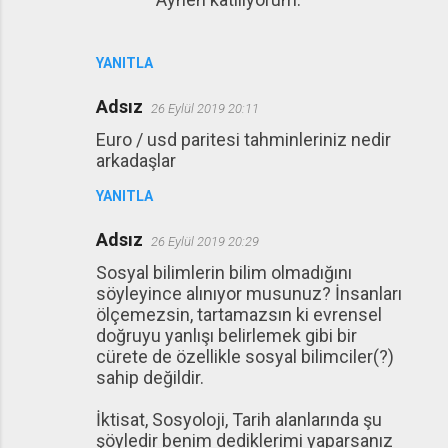
YANITLA
Adsız
26 Eylül 2019 20:11
Euro / usd paritesi tahminleriniz nedir
arkadaşlar
YANITLA
Adsız
26 Eylül 2019 20:29
Sosyal bilimlerin bilim olmadığını
söyleyince alınıyor musunuz? İnsanları
ölçemezsin, tartamazsın ki evrensel
doğruyu yanlışı belirlemek gibi bir
cürete de özellikle sosyal bilimciler(?)
sahip değildir.
İktisat, Sosyoloji, Tarih alanlarında şu
şöyledir benim dediklerimi yaparsanız