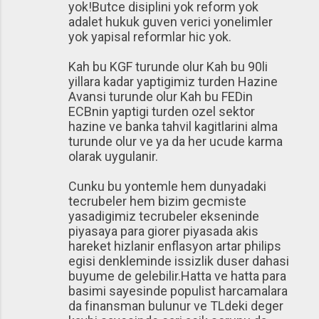
yok!Butce disiplini yok reform yok
adalet hukuk guven verici yonelimler
yok yapisal reformlar hic yok.
Kah bu KGF turunde olur Kah bu 90li
yillara kadar yaptigimiz turden Hazine
Avansi turunde olur Kah bu FEDin
ECBnin yaptigi turden ozel sektor
hazine ve banka tahvil kagitlarini alma
turunde olur ve ya da her ucude karma
olarak uygulanir.
Cunku bu yontemle hem dunyadaki
tecrubeler hem bizim gecmiste
yasadigimiz tecrubeler ekseninde
piyasaya para giorer piyasada akis
hareket hizlanir enflasyon artar philips
egisi denkleminde issizlik duser dahasi
buyume de gelebilir.Hatta ve hatta para
basimi sayesinde populist harcamalara
da finansman bulunur ve TLdeki deger