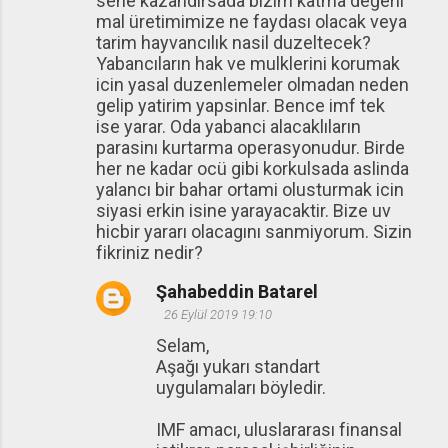
sene kazandırsada bizim katma değerli
mal üretimimize ne faydası olacak veya
tarim hayvancılık nasil duzeltecek?
Yabancıların hak ve mulklerini korumak
icin yasal duzenlemeler olmadan neden
gelip yatirim yapsinlar. Bence imf tek
ise yarar. Oda yabanci alacaklıların
parasinı kurtarma operasyonudur. Birde
her ne kadar ocü gibi korkulsada aslinda
yalancı bir bahar ortami olusturmak icin
siyasi erkin isine yarayacaktir. Bize uv
hicbir yararı olacagını sanmiyorum. Sizin
fikriniz nedir?
Şahabeddin Batarel
26 Eylül 2019 19:10
Selam,
Aşağı yukarı standart
uygulamaları böyledir.
IMF amacı, uluslararası finansal