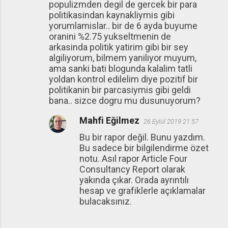
populizmden degil de gercek bir para
politikasindan kaynakliymis gibi
yorumlamislar.. bir de 6 ayda buyume
oranini %2.75 yukseltmenin de
arkasinda politik yatirim gibi bir sey
algiliyorum, bilmem yaniliyor muyum,
ama sanki bati blogunda kalalim tatli
yoldan kontrol edilelim diye pozitif bir
politikanin bir parcasiymis gibi geldi
bana.. sizce dogru mu dusunuyorum?
Mahfi Eğilmez
26 Eylül 2019 21:57
Bu bir rapor değil. Bunu yazdım.
Bu sadece bir bilgilendirme özet
notu. Asıl rapor Article Four
Consultancy Report olarak
yakında çıkar. Orada ayrıntılı
hesap ve grafiklerle açıklamalar
bulacaksınız.