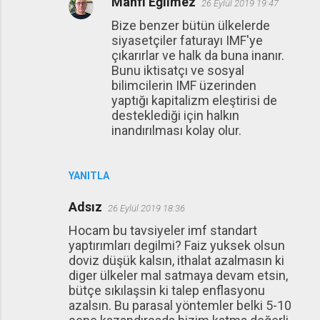
Mahfi Eğilmez
26 Eylül 2019 19:47
Bize benzer bütün ülkelerde
siyasetçiler faturayı IMF'ye
çıkarırlar ve halk da buna inanır.
Bunu iktisatçı ve sosyal
bilimcilerin IMF üzerinden
yaptığı kapitalizm eleştirisi de
desteklediği için halkın
inandırılması kolay olur.
YANITLA
Adsız
26 Eylül 2019 18:36
Hocam bu tavsiyeler imf standart
yaptırımları degilmi? Faiz yuksek olsun
doviz düşük kalsın, ithalat azalmasın ki
diger ülkeler mal satmaya devam etsin,
bütçe sıkılaşsin ki talep enflasyonu
azalsın. Bu parasal yöntemler belki 5-10