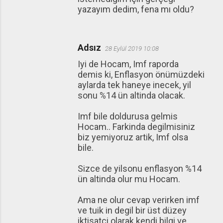
yazayım dedim, fena mı oldu?
Adsız
28 Eylül 2019 10:08
Iyi de Hocam, Imf raporda
demis ki, Enflasyon önümüzdeki
aylarda tek haneye inecek, yil
sonu %14 ün altinda olacak.
Imf bile doldurusa gelmis
Hocam.. Farkinda degilmisiniz
biz yemiyoruz artik, Imf olsa
bile.
Sizce de yilsonu enflasyon %14
ün altinda olur mu Hocam.
Ama ne olur cevap verirken imf
ve tuik in degil bir üst düzey
iktisatci olarak kendi bilgi ve