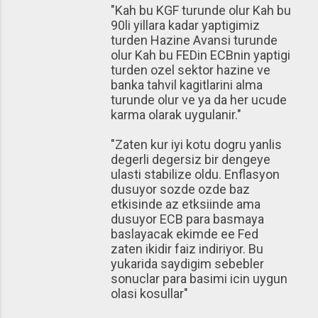
"Kah bu KGF turunde olur Kah bu
90li yillara kadar yaptigimiz
turden Hazine Avansi turunde
olur Kah bu FEDin ECBnin yaptigi
turden ozel sektor hazine ve
banka tahvil kagitlarini alma
turunde olur ve ya da her ucude
karma olarak uygulanir."
"Zaten kur iyi kotu dogru yanlis
degerli degersiz bir dengeye
ulasti stabilize oldu. Enflasyon
dusuyor sozde ozde baz
etkisinde az etksiinde ama
dusuyor ECB para basmaya
baslayacak ekimde ee Fed
zaten ikidir faiz indiriyor. Bu
yukarida saydigim sebebler
sonuclar para basimi icin uygun
olasi kosullar"