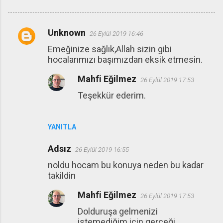
Unknown
26 Eylül 2019 16:46
Y
Emeğinize sağlık,Allah sizin gibi
o
hocalarımızı başımızdan eksik etmesin.
r
Mahfi Eğilmez
u
26 Eylül 2019 17:53
m
Teşekkür ederim.
l
a
YANITLA
r
Adsız
26 Eylül 2019 16:55
noldu hocam bu konuya neden bu kadar
takildin
Mahfi Eğilmez
26 Eylül 2019 17:53
Dolduruşa gelmenizi
istemediğim için gerçeği