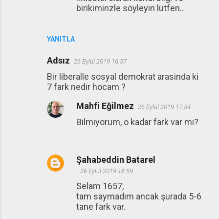
birikiminzle söyleyin lütfen..
YANITLA
Adsız
26 Eylül 2019 16:57
Bir liberalle sosyal demokrat arasinda ki
7 fark nedir hocam ?
Mahfi Eğilmez
26 Eylül 2019 17:54
Bilmiyorum, o kadar fark var mı?
Şahabeddin Batarel
26 Eylül 2019 18:59
Selam 1657,
tam saymadım ancak şurada 5-6
tane fark var.