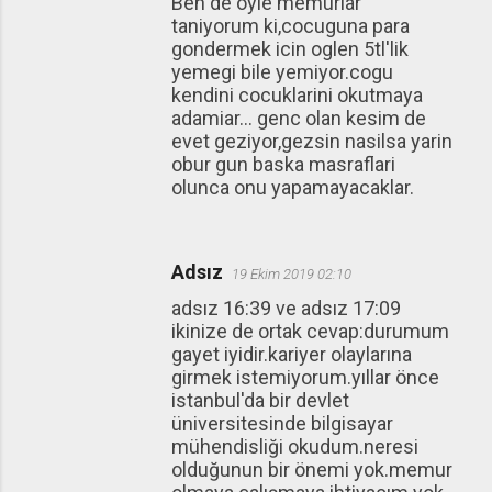
Ben de oyle memurlar
taniyorum ki,cocuguna para
gondermek icin oglen 5tl'lik
yemegi bile yemiyor.cogu
kendini cocuklarini okutmaya
adamiar... genc olan kesim de
evet geziyor,gezsin nasilsa yarin
obur gun baska masraflari
olunca onu yapamayacaklar.
Adsız
19 Ekim 2019 02:10
adsız 16:39 ve adsız 17:09
ikinize de ortak cevap:durumum
gayet iyidir.kariyer olaylarına
girmek istemiyorum.yıllar önce
istanbul'da bir devlet
üniversitesinde bilgisayar
mühendisliği okudum.neresi
olduğunun bir önemi yok.memur