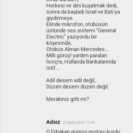
Herkesi ve dini kuşatmak dedi,
sonra da başladı İsrail ve Batı'ya
giydirmeye.
Elinde mikrofon, otobüsün
üstünde ses sistemi "General
Electric" yazıyordu bir
köşesinde,
Otobüs Alman Mercedes...
Milli görüş! yardım paraları
İsviçre, Hollanda Bankalarında
istif...
Adil desem adil değil,
Düzen desem düzen değil.
Merakınız gitti mi?
Adsız
27 Eylül 2020 12:43
O Erbakan gümüş motoru kurdu.