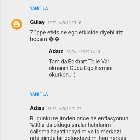
YANITLA
Gülay
17 Ekim 2019 23:16
Züppe etkisine ego etkiside diyebiliriz
hocam ��
Adsız
18 Ekim 2019 14:16
Tam da Eckhart Tolle Var
olmanın Gücü Ego kısmını
okurken.. :)
YANITLA
Adsız
18 Ekim 2019 01:27
Bugunku rejimden once de enflasyonun
%30larda oldugu siralar hatirlarim
calisma hayatindaydim ve is merkezi
niteliginde bir bolgedeydim, hep herkes