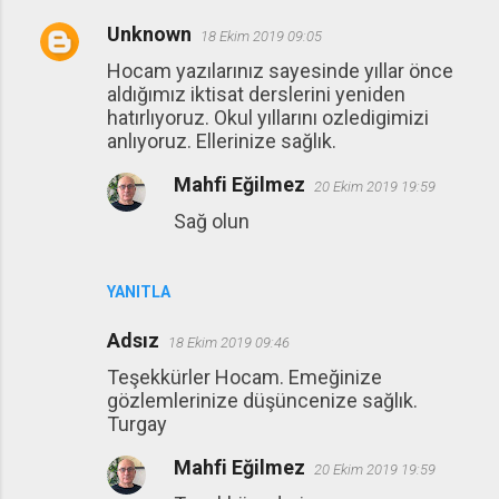
Unknown
18 Ekim 2019 09:05
Hocam yazılarınız sayesinde yıllar önce
aldığımız iktisat derslerini yeniden
hatırlıyoruz. Okul yıllarını ozledigimizi
anlıyoruz. Ellerinize sağlık.
Mahfi Eğilmez
20 Ekim 2019 19:59
Sağ olun
YANITLA
Adsız
18 Ekim 2019 09:46
Teşekkürler Hocam. Emeğinize
gözlemlerinize düşüncenize sağlık.
Turgay
Mahfi Eğilmez
20 Ekim 2019 19:59