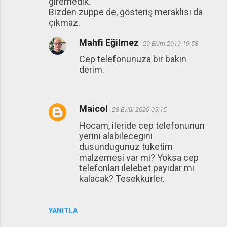
giremedik.
Bizden züppe de, gösteriş meraklısı da
çıkmaz.
Mahfi Eğilmez
20 Ekim 2019 19:58
Cep telefonunuza bir bakın
derim.
Maicol
28 Eylül 2020 05:15
Hocam, ileride cep telefonunun
yerini alabilecegini
dusundugunuz tuketim
malzemesi var mi? Yoksa cep
telefonlari ilelebet payidar mi
kalacak? Tesekkurler.
YANITLA