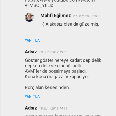
v=MSC_YtlLicI
Mahfi Eğilmez
20 Ekim 2019 20:02
:-) Alakasız olsa da güzelmiş.
YANITLA
Adsız
18 Ekim 2019 13:33
Göster göster nereye kadar; cep delik
cepken delikse olacağı belli.
AVM’ ler de boşalmaya başladı.
Koca koca mağazalar kapanıyor.
Borç alan kesesinden.
YANITLA
Adsız
18 Ekim 2019 14:11