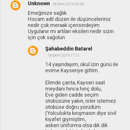
Unknown
18 Ekim 2019 03:39
Emeğinize sağlık
Hocam adil düzen ile düşünceleriniz
nedir çok meraak içerisindeyim
Uygulanır mı artıları eksileri nedir sizin
için çok sağolun
Şahabeddin Batarel
18 Ekim 2019 17:12
14 yaşındayım, okul izin günü ile
evime Kayseriye gittim.
Elimde çanta, Kayseri saat
meydanı hınca hınç dolu,
Eve giden cadde seçim
otobüsüne yakın, ister istemez
otobüse doğru yürüdüm.
(Yolculukta kırışmasın diye sivil
kıyafet giymiştim,
askeri üniforma olsa dik dik