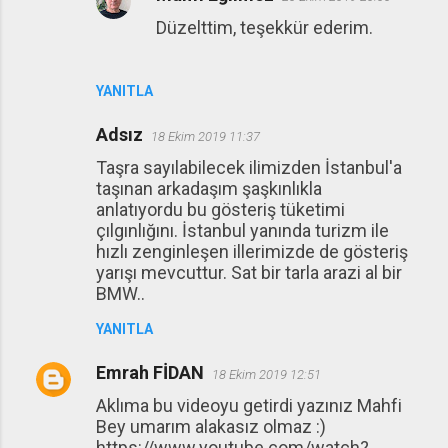
Düzelttim, teşekkür ederim.
YANITLA
Adsız
18 Ekim 2019 11:37
Taşra sayılabilecek ilimizden İstanbul'a
taşınan arkadaşım şaşkınlıkla
anlatıyordu bu gösteriş tüketimi
çılgınlığını. İstanbul yanında turizm ile
hızlı zenginleşen illerimizde de gösteriş
yarışı mevcuttur. Sat bir tarla arazi al bir
BMW..
YANITLA
Emrah FİDAN
18 Ekim 2019 12:51
Aklıma bu videoyu getirdi yazınız Mahfi
Bey umarım alakasız olmaz :)
https://www.youtube.com/watch?