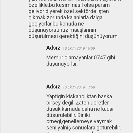
özellikle.bu kesim nasıl olsa param
geliyor diyerek özel sektörde işten
çıkmak zorunda kalanlarla dalga
geçiyorlar.bu konuda ne
düşünüyorsunuz maaşlarının
düşürülmesi gerektiğini düşünüyorum.
Adsız
18 Ekim 2019 16:39
Memur olamayanlar 0747 gibi
düşünüyorlar.
Adsız
18 Ekim 2019 17:09
Yaptigin kiskancliktan baska
birsey degil. Zaten ücretler
duşuk kamuda daha ne kadar
düsurulebilir. Bir iki
orneği,genellemeye yaymak
seni yalniş sonuclara goturebilir.