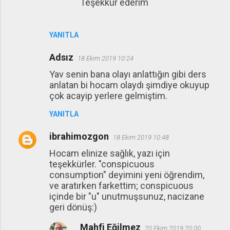
Teşekkür ederim
YANITLA
Adsız
18 Ekim 2019 10:24
Yav senin bana olayı anlattığın gibi ders
anlatan bi hocam olaydı şimdiye okuyup
çok acayip yerlere gelmiştim.
YANITLA
ibrahimozgon
18 Ekim 2019 10:48
Hocam elinize sağlık, yazı için
teşekkürler. "conspicuous
consumption" deyimini yeni öğrendim,
ve aratırken farkettim; conspicuous
içinde bir "u" unutmuşsunuz, nacizane
geri dönüş:)
Mahfi Eğilmez
20 Ekim 2019 20:00