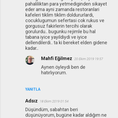
pahaliliktan para yetmediginden sikayet
eder ama ayni zamanda restoranlari
kafeleri tiklim tiklim doldururlardi,
cocuklugumun sefertasi cok rukus ve
gorgusuz fakirlerin tercihi olarak
gorulurdu.. bugunku rejimle bu hal
tabana iyice yayildiydi ve iyice
dellendilerdi.. ta ki bereket elden gidene
kadar..
Mahfi Eğilmez
20 Ekim 2019 19:57
Aynen öyleydi ben de
hatırlıyorum.
YANITLA
Adsız
18 Ekim 2019 01:54
Düşündüm, sabahtan beri
düşünüyorum, bugüne kadar aldığım ne