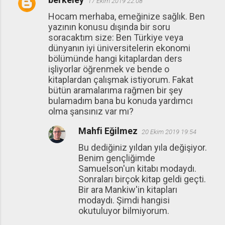
17 Ekim 2019 22:08
Hocam merhaba, emeğinize sağlık. Ben
yazının konusu dışında bir soru
soracaktım size: Ben Türkiye veya
dünyanın iyi üniversitelerin ekonomi
bölümünde hangi kitaplardan ders
işliyorlar öğrenmek ve bende o
kitaplardan çalışmak istiyorum. Fakat
bütün aramalarıma rağmen bir şey
bulamadım bana bu konuda yardımcı
olma şansınız var mı?
Mahfi Eğilmez
20 Ekim 2019 19:54
Bu dediğiniz yıldan yıla değişiyor.
Benim gençliğimde
Samuelson'un kitabı modaydı.
Sonraları birçok kitap geldi geçti.
Bir ara Mankiw'in kitapları
modaydı. Şimdi hangisi
okutuluyor bilmiyorum.