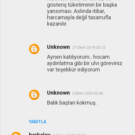
gösteriş tüketiminin bir başka
yansıması. Aslında itibar,
harcamayla değil tasarrufla
kazanılır.
Unknown
27 Ekim 2019 05:13
Aynen katılıyorum.. hocam
aydınlatma gibi bir ulvi göreviniz
var teşekkür ediyorum
Unknown
3 Ekim 2020 00:46
Balık baştan kokmuş .
YANITLA
berkeley