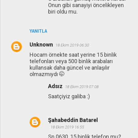
Onun gibi sanayiyi öncelikleyen
biri oldu mu.
YANITLA
Unknown
18 Ekim 2019 06:30
Hocam örnekte saat yerine 15 binlik
telefonları veya 500 binlik arabaları
kullansak daha güncel ve anlaşılır
olmazmıydı 🤭
Adsız
18 Ekim 2019 07:08
Saatçiyiz galiba :)
Şahabeddin Batarel
18 Ekim 2019 16:55
Sn 0630, 15 binlik telefon mu?