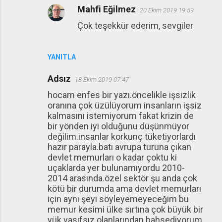
Mahfi Eğilmez
20 Ekim 2019 19:59
Çok teşekkür ederim, sevgiler
YANITLA
Adsız
18 Ekim 2019 07:47
hocam enfes bir yazı.öncelikle işsizlik
oranına çok üzülüyorum insanların işsiz
kalmasını istemiyorum fakat krizin de
bir yönden iyi olduğunu düşünmüyor
değilim.insanlar korkunç tüketiyorlardı
hazır parayla.batı avrupa turuna çıkan
devlet memurları o kadar çoktu ki
uçaklarda yer bulunamıyordu 2010-
2014 arasında.özel sektör şu anda çok
kötü bir durumda ama devlet memurları
için aynı şeyi söyleyemeyeceğim bu
memur kesimi ülke sırtına çok büyük bir
yük vasıfsız olanlarından bahsediyorum