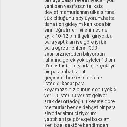
olmaya çalışmaya ihtiyacım yok
yani.ben vasıfsız,niteliksiz
devlet memurlarının ülke sırtına
yük olduğunu söylüyorum.hatta
daha ileri gideyim karı koca bir
sınıf öğretmeni ailenin evine
aylık 10-12 bin tl gelir giriyor.bu
para yaptıkları işe göre iyi bir
para öğretmenlerin %90'ı
vasıfsız.nereden biliyorsun
laflarına gerek yok öyleler.10 bin
tl'de istanbul dışında çok çok iyi
bir para rahat rahat
geçinirler.herkesin cebine
istediği kadar para
koyamazsınız bunun sonu yok.5
ver 10 ister 10 ver az geliyor
artık der.ortadoğu ülkesine göre
memurlar bence dehşet bir para
alıyorlar altını çiziyorum
yaptıkları işe göre.gel bakalım
sen özel sektöre kendimden