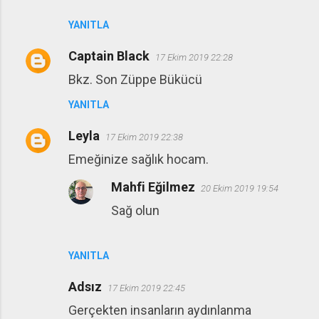
YANITLA
Captain Black
17 Ekim 2019 22:28
Bkz. Son Züppe Bükücü
YANITLA
Leyla
17 Ekim 2019 22:38
Emeğinize sağlık hocam.
Mahfi Eğilmez
20 Ekim 2019 19:54
Sağ olun
YANITLA
Adsız
17 Ekim 2019 22:45
Gerçekten insanların aydınlanma