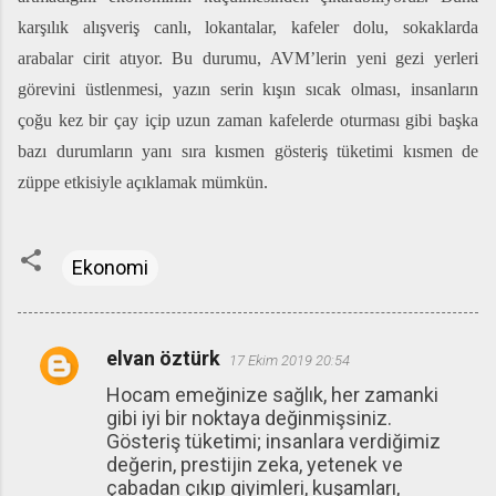
karşılık alışveriş canlı, lokantalar, kafeler dolu, sokaklarda
arabalar cirit atıyor. Bu durumu, AVM’lerin yeni gezi yerleri
görevini üstlenmesi, yazın serin kışın sıcak olması, insanların
çoğu kez bir çay içip uzun zaman kafelerde oturması gibi başka
bazı durumların yanı sıra kısmen gösteriş tüketimi kısmen de
züppe etkisiyle açıklamak mümkün.
Ekonomi
elvan öztürk
17 Ekim 2019 20:54
Y
Hocam emeğinize sağlık, her zamanki
o
gibi iyi bir noktaya değinmişsiniz.
r
Gösteriş tüketimi; insanlara verdiğimiz
u
değerin, prestijin zeka, yetenek ve
çabadan çıkıp giyimleri, kuşamları,
m