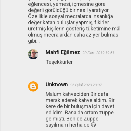
eğlencesi, yemesi, içmesine göre
l
değerli görüldüğü bir nesil yaratıyor.
a
Özellikle sosyal mecralarda insanlığa
değer katan buluşlar yapmış, fikirler
r
üretmiş kişilerin gösteriş tüketimine mâl
olmuş mecralardan daha az yer bulması
gibi...
Mahfi Eğilmez
20 Ekim 2019 19:51
Teşekkürler
Unknown
25 Eylül 2020 20:07
Malum kahveciden Bir defa
merak ederek kahve aldım. Bir
kere de bir buluşma için davet
edildim. Bana da ortam züppe
gelmişti. Ben de Züppe
sayılmam herhalde 😃