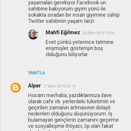
yaşamaları gerekiyor Facebook un
sahibine bakıyorum giyim yönü ile
sokakta sıradan bir insan giyimine sahip
Twitter sahibinin yaşam tarzi
Mahfi Eğilmez
20 Ekim 2019 19:56
Evet çünkü yeterince tatmine
erişmişler, gösterişin boş
olduğunu biliyorlar.
YANITLA
Alper
17 Ekim 2019 23:15
Hocam merhaba, yazdıklarınıza ilave
olarak cafe vb. yerlerdeki tüketimin ve
geçirilen zamanın artmasının dolaylı
nedenleri olduğunu düşünüyorum. İş
bulamayan gençlerin zamanını geçirme
ve sosyalleşme ihtiyacı; İşi olan fakat