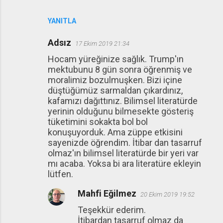
YANITLA
Adsız
17 Ekim 2019 21:34
Hocam yüreğinize sağlık. Trump'ın
mektubunu 8 gün sonra öğrenmiş ve
moralimiz bozulmuşken. Bizi içine
düştüğümüz sarmaldan çıkardınız,
kafamızı dağıttınız. Bilimsel literatürde
yerinin olduğunu bilmesekte gösteriş
tüketimini sokakta bol bol
konuşuyorduk. Ama züppe etkisini
sayenizde öğrendim. İtibar dan tasarruf
olmaz'ın bilimsel literatürde bir yeri var
mı acaba. Yoksa bi ara literatüre ekleyin
lütfen.
Mahfi Eğilmez
20 Ekim 2019 19:52
Teşekkür ederim.
İtibardan tasarruf olmaz da