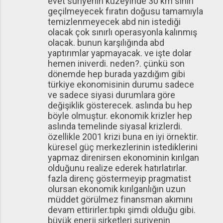
evet suriyenin kuzeyinde 30 km sınırı
geçilmeyecek fıratın doğusu tamamıyla
temizlenmeyecek abd nin istediği
olacak çok sınırlı operasyonla kalınmış
olacak. bunun karşılığında abd
yaptırımlar yapmayacak. ve işte dolar
hemen iniverdi. neden?. çünkü son
dönemde hep burada yazdığım gibi
türkiye ekonomisinin durumu sadece
ve sadece siyasi durumlara göre
değişiklik gösterecek. aslında bu hep
böyle olmuştur. ekonomik krizler hep
aslında temelinde siyasal krizlerdi.
özellikle 2001 krizi buna en iyi örnektir.
küresel güç merkezlerinin istediklerini
yapmaz direnirsen ekonominin kırılgan
olduğunu realize ederek hatırlatırlar.
fazla direnç göstermeyip pragmatist
olursan ekonomik kırılganlığın uzun
müddet görülmez finansman akımını
devam ettirirler.tıpkı şimdi olduğu gibi.
büyük enerji şirketleri suriyenin