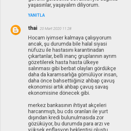
yaşasınlar, yaşayalım diliyorum.
YANITLA
thai
20 Mart 2020 11:28
Hocam iyimser kalmaya çalışıyorum
ancak, şu durumda bile halal siyasi
nüfuzu ile hastasını karantinadan
çıkartanlar, belli inanç gruplarının ayrım
gözetilerek hasta hasta ülkeye
salınması gibi berbat olayları gördükçe
daha da karamsarlığa gömülüyor insan,
daha önce bahsettiiğiniz ahbap çavuş
ekonomisi artık ahbap çavuş savaş
ekonomisine dönecek gibi.
merkez bankasının ihtiyat akçeleri
harcanmıştı, bu cds oranları ile yurt
dışından kredi bulunulmasıda zor
gözüküyor, bu durumda para arzı ve
yüksek enflasyon beklentisi oluştu