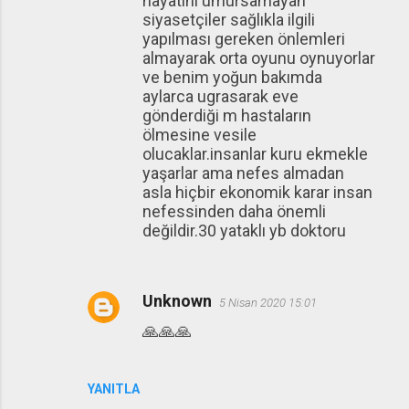
hayatını umursamayan
siyasetçiler sağlıkla ilgili
yapılması gereken önlemleri
almayarak orta oyunu oynuyorlar
ve benim yoğun bakımda
aylarca ugrasarak eve
gönderdiği m hastaların
ölmesine vesile
olucaklar.insanlar kuru ekmekle
yaşarlar ama nefes almadan
asla hiçbir ekonomik karar insan
nefessinden daha önemli
değildir.30 yataklı yb doktoru
Unknown
5 Nisan 2020 15:01
🙏🙏🙏
YANITLA