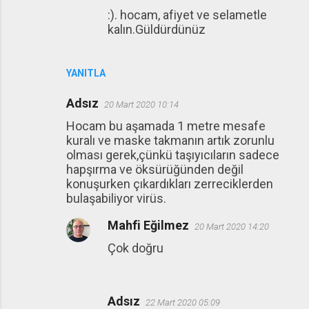
:). hocam, afiyet ve selametle
kalın.Güldürdünüz
YANITLA
Adsız
20 Mart 2020 10:14
Hocam bu aşamada 1 metre mesafe
kuralı ve maske takmanın artık zorunlu
olması gerek,çünkü taşıyıcıların sadece
hapşırma ve öksürüğünden değil
konuşurken çıkardıkları zerreciklerden
bulaşabiliyor virüs.
Mahfi Eğilmez
20 Mart 2020 14:20
Çok doğru
Adsız
22 Mart 2020 05:09