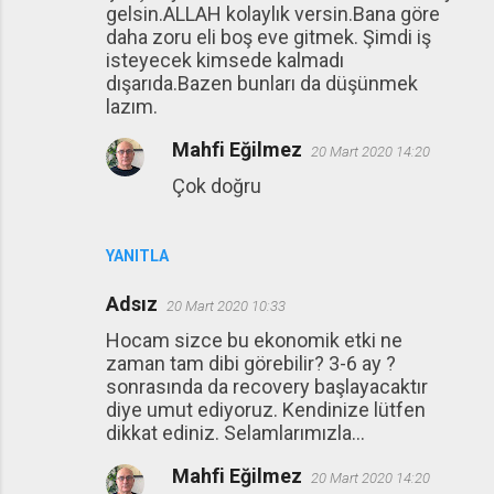
gelsin.ALLAH kolaylık versin.Bana göre
daha zoru eli boş eve gitmek. Şimdi iş
isteyecek kimsede kalmadı
dışarıda.Bazen bunları da düşünmek
lazım.
Mahfi Eğilmez
20 Mart 2020 14:20
Çok doğru
YANITLA
Adsız
20 Mart 2020 10:33
Hocam sizce bu ekonomik etki ne
zaman tam dibi görebilir? 3-6 ay ?
sonrasında da recovery başlayacaktır
diye umut ediyoruz. Kendinize lütfen
dikkat ediniz. Selamlarımızla...
Mahfi Eğilmez
20 Mart 2020 14:20