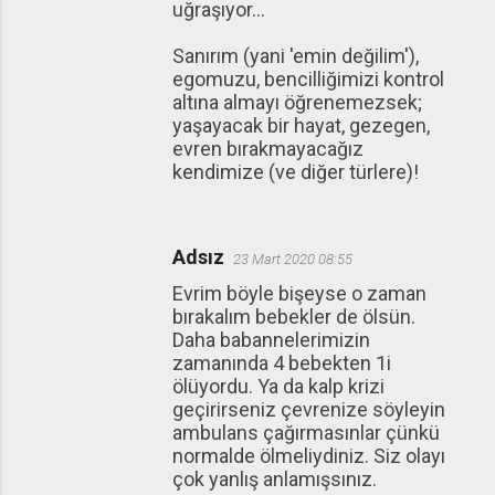
uğraşıyor...
Sanırım (yani 'emin değilim'),
egomuzu, bencilliğimizi kontrol
altına almayı öğrenemezsek;
yaşayacak bir hayat, gezegen,
evren bırakmayacağız
kendimize (ve diğer türlere)!
Adsız
23 Mart 2020 08:55
Evrim böyle bişeyse o zaman
bırakalım bebekler de ölsün.
Daha babannelerimizin
zamanında 4 bebekten 1i
ölüyordu. Ya da kalp krizi
geçirirseniz çevrenize söyleyin
ambulans çağırmasınlar çünkü
normalde ölmeliydiniz. Siz olayı
çok yanlış anlamışsınız.