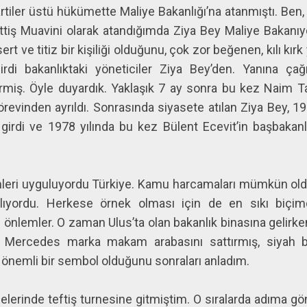
rtiler üstü hükümette Maliye Bakanlığı’na atanmıştı. Ben,
tiş Muavini olarak atandığımda Ziya Bey Maliye Bakanı
t ve titiz bir kişiliği olduğunu, çok zor beğenen, kılı kırk
nirdi bakanlıktaki yöneticiler Ziya Bey’den. Yanına çağ
irmiş. Öyle duyardık. Yaklaşık 7 ay sonra bu kez Naim 
örevinden ayrıldı. Sonrasında siyasete atılan Ziya Bey, 1
irdi ve 1978 yılında bu kez Bülent Ecevit’in başbakan
leri uyguluyordu Türkiye. Kamu harcamaları mümkün old
ılıyordu. Herkese örnek olması için de en sıkı biçi
 önlemler. O zaman Ulus’ta olan bakanlık binasına gelirke
. Mercedes marka makam arabasını sattırmış, siyah 
 önemli bir sembol olduğunu sonraları anladım.
lçelerinde teftiş turnesine gitmiştim. O sıralarda adıma gö