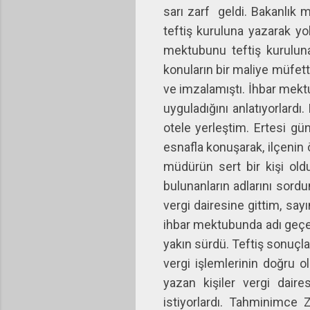
sarı zarf
geldi. Bakanlık
teftiş kuruluna yazarak yo
mektubunu teftiş kuruluna
konuların bir maliye müfett
ve imzalamıştı. İhbar mekt
uyguladığını anlatıyorlardı
otele yerleştim. Ertesi gü
esnafla konuşarak, ilçenin 
müdürün sert bir kişi ol
bulunanların adlarını sordu
vergi dairesine gittim, sa
ihbar mektubunda adı geçen 
yakın sürdü. Teftiş sonuçla
vergi işlemlerinin doğru 
yazan kişiler vergi dair
istiyorlardı. Tahminimce 