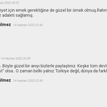
ran 2020 20:02
iyet için emek gerektiğine de güzel bir örnek olmuş.Rahm
adaleti sağlamış.
ğilmez
14 Haziran 2020 22:40
14 Haziran 2020 20:09
 Böyle güzel bir anıyı bizlerle paylaştınız. Keşke tüm dev
st" olsa.. O zaman belki yalnız Türkiye değil, dünya da farklı
ğilmez
14 Haziran 2020 22:40