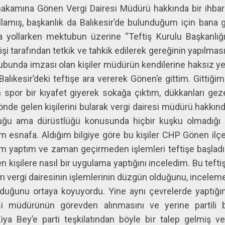
 makamına Gönen Vergi Dairesi Müdürü hakkında bir ihba
llamış, başkanlık da Balıkesir’de bulunduğum için bana 
 yollarken mektubun üzerine “Teftiş Kurulu Başkanlığ
işi tarafından tetkik ve tahkik edilerek gereğinin yapılmas
ubunda imzası olan kişiler müdürün kendilerine haksız yer
. Balıkesir’deki teftişe ara vererek Gönen’e gittim. Gitti
n spor bir kıyafet giyerek sokağa çıktım, dükkanları gez
önde gelen kişilerini bularak vergi dairesi müdürü hakkınd
duğu ama dürüstlüğü konusunda hiçbir kuşku olmadığı ş
m esnafa. Aldığım bilgiye göre bu kişiler CHP Gönen ilçe
yım yaptım ve zaman geçirmeden işlemleri teftişe başla
kişilere nasıl bir uygulama yaptığını inceledim. Bu teft
rı vergi dairesinin işlemlerinin düzgün olduğunu, incelem
olduğunu ortaya koyuyordu. Yine aynı çevrelerde yaptığ
esi müdürünün görevden alınmasını ve yerine partili 
Ziya Bey’e parti teşkilatından böyle bir talep gelmiş