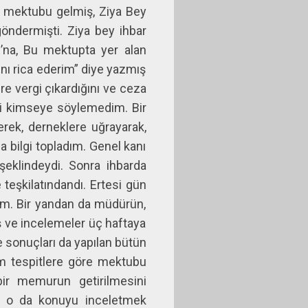
r mektubu gelmiş, Ziya Bey
göndermişti. Ziya bey ihbar
ı’na, Bu mektupta yer alan
ını rica ederim” diye yazmış
e vergi çıkardığını ve ceza
ğimi kimseye söylemedim. Bir
erek, derneklere uğrayarak,
a bilgi topladım. Genel kanı
eklindeydi. Sonra ihbarda
 teşkilatındandı. Ertesi gün
dım. Bir yandan da müdürün,
iş ve incelemeler üç haftaya
e sonuçları da yapılan bütün
ım tespitlere göre mektubu
bir memurun getirilmesini
 ve o da konuyu inceletmek