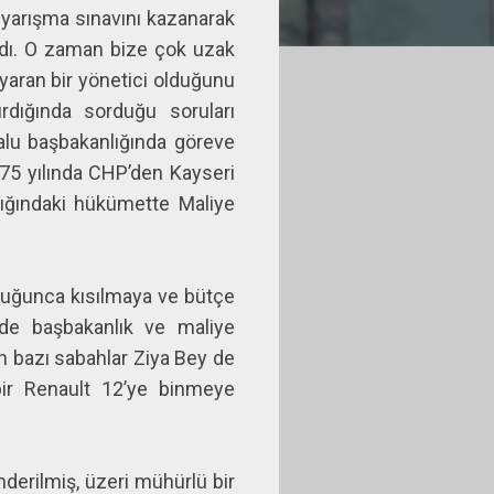
 yarışma sınavını kazanarak
ydı. O zaman bize çok uzak
 yaran bir yönetici olduğunu
ırdığında sorduğu soruları
Talu başbakanlığında göreve
975 yılında CHP’den Kayseri
lığındaki hükümette Maliye
uğunca kısılmaya ve bütçe
mde başbakanlık ve maliye
n bazı sabahlar Ziya Bey de
bir Renault 12’ye binmeye
nderilmiş, üzeri mühürlü bir