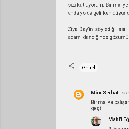
sizi kutluyorum. Bir maliye
anda yolda gelirken düşündük
Ziya Bey’in söylediği ‘asıl
adamı dendiğinde gözümün ö
Genel
Mim Serhat
14 H
Y
Bir maliye çalışa
o
geçti.
r
Mahfi E
u
m
Biliyorum