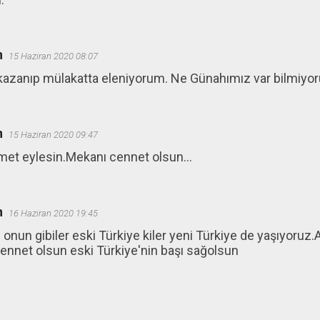
n
15 Haziran 2020 08:07
kazanıp mülakatta eleniyorum. Ne Günahımız var bilmiyor
n
15 Haziran 2020 09:47
met eylesin.Mekanı cennet olsun...
n
16 Haziran 2020 19:45
onun gibiler eski Türkiye kiler yeni Türkiye de yaşıyoruz.
ennet olsun eski Türkiye'nin başı sağolsun