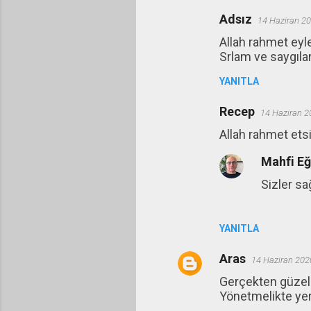
Adsız
14 Haziran 20
Allah rahmet eyl
Srlam ve saygıla
YANITLA
Recep
14 Haziran 2
Allah rahmet ets
Mahfi E
Sizler sa
YANITLA
Aras
14 Haziran 202
Gerçekten güzel b
Yönetmelikte yeri