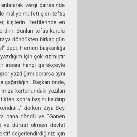
anlatarak vergi dairesinde
 maliye müfettişleri teftiş
, kişilerin
terfilerinde en
rdim. Bunları teftiş kurulu
ara’ya döndükten birkaç gün
gel” dedi. Hemen başkanlığa
yazdığım için çok kızmıştır
r insanı hangi gerekçeyle
por yazdığımı sorarsa aynı
e çağırdığını. Başkan önde,
 imza kartonundaki yazıları
ikten sonra başını kaldırıp
 kendisi…” derken Ziya Bey
Sonra bana döndü ve “Gönen
i ve dürüst olması devlet
ektif değerlendirdiğiniz için