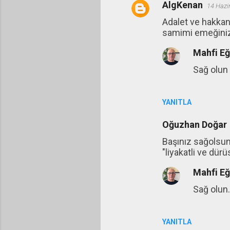
AlgKenan
14 Hazi
Adalet ve hakkan
samimi emeğiniz 
Mahfi E
Sağ olun
YANITLA
Oğuzhan Doğar
Başınız sağolsun.
"liyakatli ve dürü
Mahfi E
Sağ olun.
YANITLA