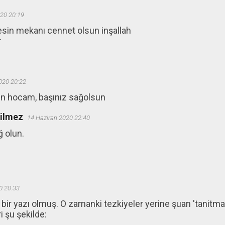
20 20:19
esin mekanı cennet olsun inşallah
r
020 20:22
in hocam, başınız sağolsun
ğilmez
14 Haziran 2020 22:40
ğ olun.
0 20:33
ir yazı olmuş. O zamanki tezkiyeler yerine şuan 'tanitma b
 şu şekilde: