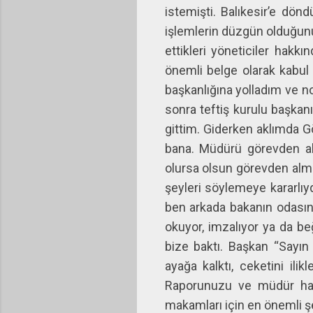
istemişti. Balıkesir’e dö
işlemlerin düzgün olduğunu
ettikleri yöneticiler hakkın
önemli belge olarak kabul 
başkanlığına yolladım ve n
sonra teftiş kurulu başkan
gittim. Giderken aklımda G
bana. Müdürü görevden al
olursa olsun görevden alm
şeyleri söylemeye kararlıy
ben arkada bakanın odasına
okuyor, imzalıyor ya da be
bize baktı. Başkan “Sayın
ayağa kalktı, ceketini il
Raporunuzu ve müdür hakk
makamları için en önemli şey