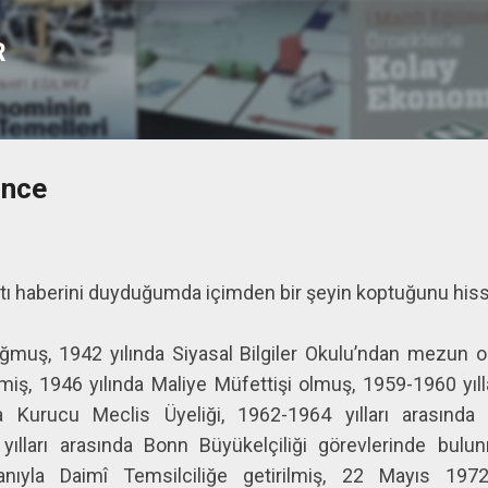
Ana içeriğe atla
R
ince
tı haberini duyduğumda içimden bir şeyin koptuğunu hiss
oğmuş, 1942 yılında Siyasal Bilgiler Okulu’ndan mezun o
rmiş, 1946 yılında Maliye Müfettişi olmuş, 1959-1960 yı
Kurucu Meclis Üyeliği, 1962-1964 yılları arasında 
yılları arasında Bonn Büyükelçiliği görevlerinde bulu
nıyla Daimî Temsilciliğe getirilmiş, 22 Mayıs 1972 