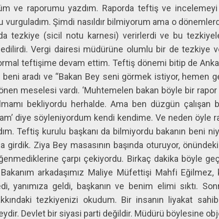
ndüm ve raporumu yazdım. Raporda teftiş ve incelemeyi 
 vurguladım. Şimdi nasıldır bilmiyorum ama o dönemlerde
da tezkiye (sicil notu karnesi) verirlerdi ve bu tezkiyeler
edilirdi. Vergi dairesi müdürüne olumlu bir de tezkiye ve
ormal teftişime devam ettim. Teftiş dönemi bitip de Ank
ı beni aradı ve “Bakan Bey seni görmek istiyor, hemen 
önen meselesi vardı. ‘Muhtemelen bakan böyle bir rapor 
mamı bekliyordu herhalde. Ama ben düzgün çalışan bi
am’ diye söyleniyordum kendi kendime. Ve neden öyle ra
dım. Teftiş kurulu başkanı da bilmiyordu bakanın beni niy
 girdik. Ziya Bey masasının başında oturuyor, önündeki
ğenmediklerine çarpı çekiyordu. Birkaç dakika böyle geçt
 Bakanım arkadaşımız Maliye Müfettişi Mahfi Eğilmez,
ikledi, yanımıza geldi, başkanın ve benim elimi sıktı. 
ındaki tezkiyenizi okudum. Bir insanın liyakat sahib
dir. Devlet bir siyasi parti değildir. Müdürü böylesine obj