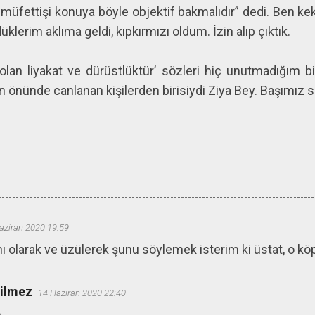
 müfettişi konuya böyle objektif bakmalıdır” dedi. Ben k
lerim aklıma geldi, kıpkırmızı oldum. İzin alıp çıktık.
 olan liyakat ve dürüstlüktür’ sözleri hiç unutmadığım b
nünde canlanan kişilerden birisiydi Ziya Bey. Başımız s
aziran 2020 19:59
nı olarak ve üzülerek şunu söylemek isterim ki üstat, o kö
ğilmez
14 Haziran 2020 22:40
.