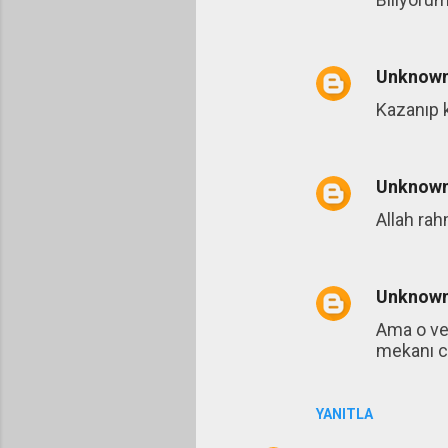
l
a
Unknow
r
Kazanıp 
Unknow
Allah rah
Unknow
Ama o ve 
mekanı c
YANITLA