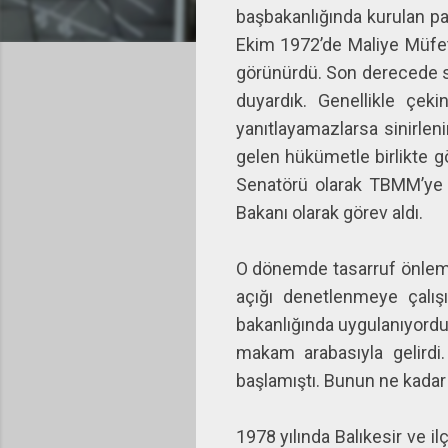
başbakanlığında kurulan pa
Ekim 1972’de Maliye Müfet
görünürdü. Son derecede ser
duyardık. Genellikle çeki
yanıtlayamazlarsa sinirlen
gelen hükümetle birlikte g
Senatörü olarak TBMM’ye g
Bakanı olarak görev aldı.
O dönemde tasarruf önlem
açığı denetlenmeye çalış
bakanlığında uygulanıyordu
makam arabasıyla gelirdi
başlamıştı. Bunun ne kadar
1978 yılında Balıkesir ve i