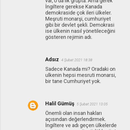
var, o da ilk grupta. Ama gerek
İngiltere gerekse Kanada
demokraside çok ileri ülkeler.
Meşruti monarşi, cumhuriyet
gibi bir devlet şekli. Demokrasi
ise ülkenin nasıl yönetileceğini
gösteren rejimin adı.
Adsız
4 Şubat 2021 18:38
Sadece Kanada mi? Oradaki on
ulkenin hepsi mesruti monarsi,
bir tane Cumhuriyet yok.
Halil Gümüş
5 Şubat 2021 13:05
Önemli olan insan hakları
açısından değerlendirmek.
İngiltere ve adı geçen ülkelerde