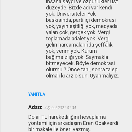
insana saygı ve özgürlükler üst
düzeyde. Bizde adı var kendi
yok. Üniversiteler Yök
baskısında, parti içi demokrasi
yok, yayın eşitliği yok, medyada
yalan çok, gerçek yok. Vergi
toplamada adalet yok. Vergi
geliri harcamalarında şeffalık
yok, verim yok. Kurum
bağımsızlığı yok. Saymakla
bitmeyecek. Böyle demokrasi
olurmu ? Önce tanı, sonra talep
olmalı ki arz olsun. Uyanmalıyız.
YANITLA
Adsız
4 Şubat 2021 01:34
Dolar TL hareketliliğini hesaplama
yöntemi için arkadaşım Eren Ocakverdi
bir makale ile öneri yazmış.