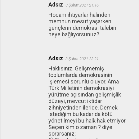
Adsız
3 Şubat 2021 21:16
Hocam ihtiyarlar halinden
memnun mesut yaşarken
gençlerin demokrasi talebini
neye bağlıyorsunuz?
Adsız
3 Şubat 2021 23:21
Haklısınız. Gelişmemiş
toplumlarda demokrasinin
işlemesi sorunlu oluyor. Ama
Türk Milletinin demokrasiyi
yürütme açısından gelişmişlik
düzeyi, mevcut iktidar
zihniyetinden ileride. Demek
istediğim bu kadar da kötü
yönetilmeyi bu halk hak etmiyor.
Seçen kim o zaman ? diye
sorarsanız;