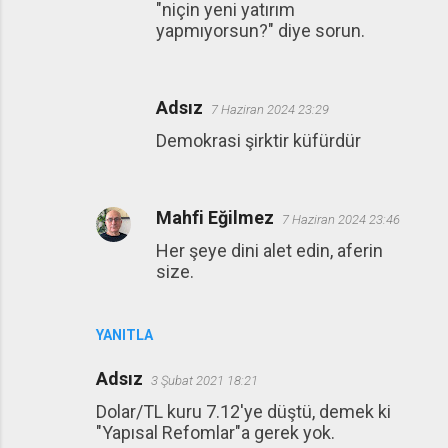
"niçin yeni yatırım
yapmıyorsun?" diye sorun.
Adsız
7 Haziran 2024 23:29
Demokrasi şirktir küfürdür
Mahfi Eğilmez
7 Haziran 2024 23:46
Her şeye dini alet edin, aferin
size.
YANITLA
Adsız
3 Şubat 2021 18:21
Dolar/TL kuru 7.12'ye düştü, demek ki
"Yapısal Refomlar"a gerek yok.