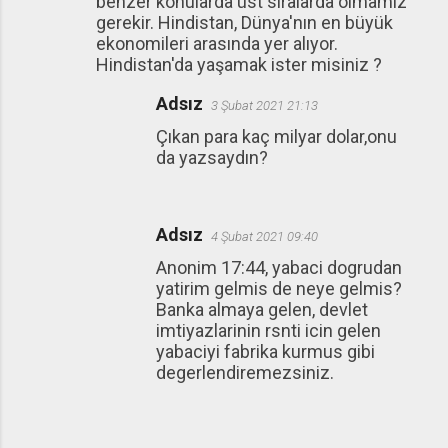
benzer konularda üst sıralarda olmamız
gerekir. Hindistan, Dünya'nın en büyük
ekonomileri arasında yer alıyor.
Hindistan'da yaşamak ister misiniz ?
Adsız
3 Şubat 2021 21:13
Çıkan para kaç milyar dolar,onu
da yazsaydın?
Adsız
4 Şubat 2021 09:40
Anonim 17:44, yabaci dogrudan
yatirim gelmis de neye gelmis?
Banka almaya gelen, devlet
imtiyazlarinin rsnti icin gelen
yabaciyi fabrika kurmus gibi
degerlendiremezsiniz.