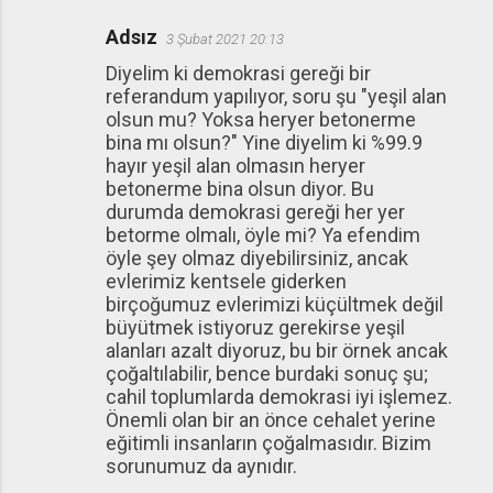
Adsız
3 Şubat 2021 20:13
Diyelim ki demokrasi gereği bir
referandum yapılıyor, soru şu "yeşil alan
olsun mu? Yoksa heryer betonerme
bina mı olsun?" Yine diyelim ki %99.9
hayır yeşil alan olmasın heryer
betonerme bina olsun diyor. Bu
durumda demokrasi gereği her yer
betorme olmalı, öyle mi? Ya efendim
öyle şey olmaz diyebilirsiniz, ancak
evlerimiz kentsele giderken
birçoğumuz evlerimizi küçültmek değil
büyütmek istiyoruz gerekirse yeşil
alanları azalt diyoruz, bu bir örnek ancak
çoğaltılabilir, bence burdaki sonuç şu;
cahil toplumlarda demokrasi iyi işlemez.
Önemli olan bir an önce cehalet yerine
eğitimli insanların çoğalmasıdır. Bizim
sorunumuz da aynıdır.