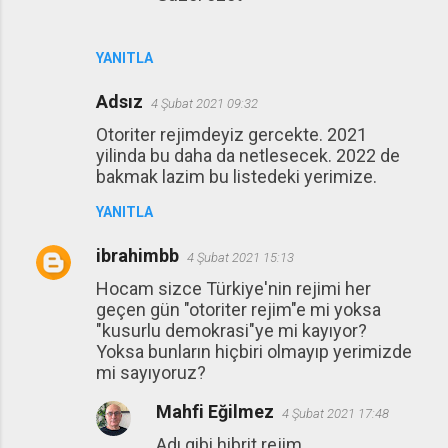
YANITLA
Adsız
4 Şubat 2021 09:32
Otoriter rejimdeyiz gercekte. 2021
yilinda bu daha da netlesecek. 2022 de
bakmak lazim bu listedeki yerimize.
YANITLA
ibrahimbb
4 Şubat 2021 15:13
Hocam sizce Türkiye'nin rejimi her
geçen gün "otoriter rejim"e mi yoksa
"kusurlu demokrasi"ye mi kayıyor?
Yoksa bunların hiçbiri olmayıp yerimizde
mi sayıyoruz?
Mahfi Eğilmez
4 Şubat 2021 17:48
Adı gibi hibrit rejim.