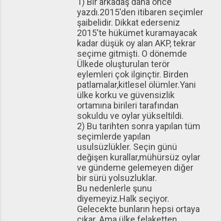
1) Bir arkadaş daha önce
yazdı.2015'den itibaren seçimler
şaibelidir. Dikkat ederseniz
2015'te hükümet kuramayacak
kadar düşük oy alan AKP, tekrar
seçime gitmişti. O dönemde
Ülkede oluşturulan terör
eylemleri çok ilginçtir. Birden
patlamalar,kitlesel ölümler.Yani
ülke korku ve güvensizlik
ortamına birileri tarafından
sokuldu ve oylar yükseltildi.
2) Bu tarihten sonra yapılan tüm
seçimlerde yapılan
usulsüzlükler. Seçin günü
değişen kurallar,mühürsüz oylar
ve gündeme gelemeyen diğer
bir sürü yolsuzluklar.
Bu nedenlerle şunu
diyemeyiz.Halk seçiyor.
Gelecekte bunların hepsi ortaya
çıkar. Ama ülke felaketten