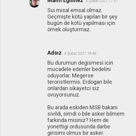
Mahfi Eğilmez
4 Şubat 2021 17:51
Sui misal emsal olmaz.
Geçmişte kötü yapılan bir şey
bugün de kötü yapılması için
örnek oluşturmaz.
Adsız
4 Şubat 2021 18:46
Bu durumun degismesi icin
mucadele edenler bedelini
oduyorlar. Megerse
teroristlermis. Erdogan bile
onlardan sikayetci siz
ovuyorsunuz.
Bu arada eskiden MSB bakani
sivildi, simdi o bile asker bilmem
farkinda misiniz? Hem de
yonettigi ordusunda darbe
girisimi olmus bir asker.