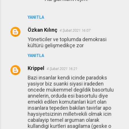
YANITLA
Özkan Kılınç
4 Şubat 2021 16:07
Yöneticiler ve toplumda demokrasi
kültürü gelişmedikçe zor
YANITLA
Krippel
4 Şubat 2021 16:21
Bazi insanlar kendi icinde paradoks
yasiyor biz suanki siyasi iradeden
oncede mukemmel degildik basortulu
annelerin, orduda esi basortulu diye
emekli edilen komutanlari kürt olan
insanlara tepeden bakilan tavirlar apo
haysiyetsizinin milletvekili olmak icin
cabalayip temel arguman olarak
kullandigi kurtleri asagilama (geske o