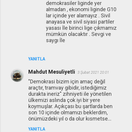
demokrasiler liginde yer
almadan , ekonomi liginde G10
lar içinde yer alamayız . Sivil
anayasa ve sivil siyasi partiler
yasası İle birinci lige çıkmamız
mümkün olacaktır . Sevgi ve
saygı İle
YANITLA
Mahdut Mesuliyetli
3 Şubat 2021 20:01
"Demokrasi bizim için amaç değil
araçtır, tramvay gibidir, istediğimiz
durakta ineriz" zihniyeti ile yönetilen
ülkemizi aslında çok iyi bir yere
koymuşlar. Açıkçası bu şartlarda ben
son 10 içinde olmamızı beklerdim,
önümüzdeki yıl o da olur kısmetse...
YANITLA