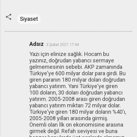
Siyaset
Adsız
3 Şubat 2021 17:44
Y
Yazı için elinize sağlık. Hocam bu
o
yazınız, doğrudan yabancı sermaye
r
gelmemesinin sebebi. AKP zamanında
u
Türkiye'ye 600 milyar dolar para girdi. Bu
giren paranın 180 milyar doları doğrudan
m
yabancı yatırım. Yani Türkiye'ye giren
l
100 doların, 30 doları doğrudan yabancı
a
yatırım. 2005-2008 arası giren doğrudan
yabancı yatırım miktarı 72 milyar dolar.
r
Türkiye'ye giren 180 milyar doların %40'ı,
2005-2008 yılları arasında girmiş.
Önemli olan İlk on ekonomisine arasına
girmek değil. Refah seviyesi ve buna