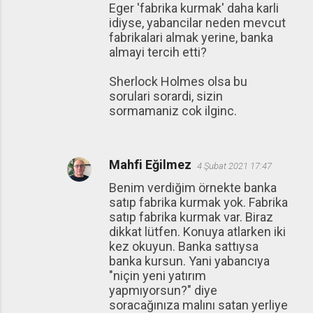
Eger 'fabrika kurmak' daha karli
idiyse, yabancilar neden mevcut
fabrikalari almak yerine, banka
almayi tercih etti?
Sherlock Holmes olsa bu
sorulari sorardi, sizin
sormamaniz cok ilginc.
Mahfi Eğilmez
4 Şubat 2021 17:47
Benim verdiğim örnekte banka
satıp fabrika kurmak yok. Fabrika
satıp fabrika kurmak var. Biraz
dikkat lütfen. Konuya atlarken iki
kez okuyun. Banka sattıysa
banka kursun. Yani yabancıya
"niçin yeni yatırım
yapmıyorsun?" diye
soracağınıza malını satan yerliye