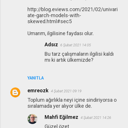
http://blog.eviews.com/2021/02/univari
ate-garch-models-with-
skewed.html#sec5
Umarım, ilgilisine faydası olur.
Adsız
6 Şubat 2021 14:05
Bu tarz çalışmaların ilgilisi kaldı
mı ki artık ülkemizde?
YANITLA
emreozk
4 Şubat 2021 09:19
Toplum ağırlıkla neyi içine sindiriyorsa o
sıralamada yer alıyor ülke de.
Mahfi Eğilmez
4 Şubat 2021 14:26
Güzel özet