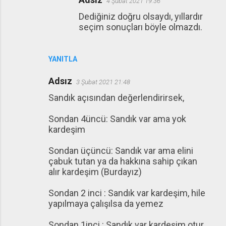
4 Şubat 2021 19:36
Dediğiniz doğru olsaydı, yıllardır
seçim sonuçları böyle olmazdı.
YANITLA
Adsız
3 Şubat 2021 21:48
Sandık açısından değerlendirirsek,
Sondan 4üncü: Sandık var ama yok
kardeşim
Sondan üçüncü: Sandık var ama elini
çabuk tutan ya da hakkına sahip çıkan
alır kardeşim (Burdayız)
Sondan 2 inci : Sandık var kardeşim, hile
yapılmaya çalışılsa da yemez
Sondan 1inci : Sandık var kardeşim otur