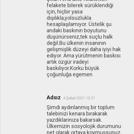
felakete bilerek sürüklendiği
için, hiçbir yasa
dışılıkla,yolsuzlukla
hesaplaşılamıyor. Üstelik şu
andaki baskının boyutunu
düşünürseniz,tek suçlu halk
değil.Bu ülkenin insanının
gelişmişlik düzeyi daha iyiyi hak
ediyor. Ama yürütmenin baskısı
artık özgür iradeyi
baskılıyor.Korku büyük
çoğunluğa egemen
Adsız
4 Şubat 2021 10:21
Şimdi aydınlanmış bir toplum
talebinizi kenara bırakarak
yazdıklarınıza bakarsak.
Ülkemizin sosyolojik durumunu
net olarak ortaya koymuşsunuz.