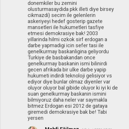
donemkiler bu zemini
olusturmasaydida pkk illeti diye birsey
cikmazdi) secim ile gelenlerin
askeriyeyi hedef gosterip gazete
mansetleri ile hukumetleri tasfiye
etmesi demokrasiye bak! 2003
yillarinda hilmi ozkok sirf erdogan a
darbe yapmadigi icin sefer tasi ile
genelkurmay baskanligina geliyordu
Turkiye de basbakandan once
genelkurmay baskanin ismi bilinirdi
gecen afrikada bir ulke darbe yapip
hukumeti indirdi teknoloji gelisiyor vs
ediyor diye bunlar olmaz diyenler var
oluyor oluyor bal gibide oluyor ki iyi ki de
suan genelkurmay baskanin ismini
bilmiyoruz daha neler var saymakla
bitmez Erdogan esi 2012 de gataya
giremedi demokrasiye bak be! Tabi
yersen