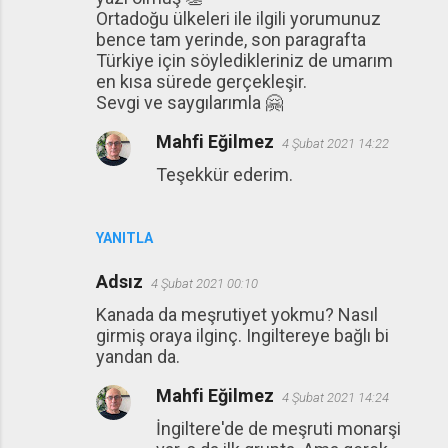
Ortadoğu ülkeleri ile ilgili yorumunuz
bence tam yerinde, son paragrafta
Türkiye için söyledikleriniz de umarım
en kısa sürede gerçekleşir.
Sevgi ve saygılarımla 🤗
Mahfi Eğilmez
4 Şubat 2021 14:22
Teşekkür ederim.
YANITLA
Adsız
4 Şubat 2021 00:10
Kanada da meşrutiyet yokmu? Nasıl
girmiş oraya ilginç. Ingiltereye bağlı bi
yandan da.
Mahfi Eğilmez
4 Şubat 2021 14:24
İngiltere'de de meşruti monarşi