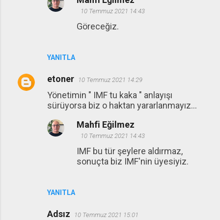
10 Temmuz 2021 14:43
Göreceğiz.
YANITLA
etoner
10 Temmuz 2021 14:29
Yönetimin " IMF tu kaka " anlayışı
sürüyorsa biz o haktan yararlanmayız...
Mahfi Eğilmez
10 Temmuz 2021 14:43
IMF bu tür şeylere aldırmaz,
sonuçta biz IMF'nin üyesiyiz.
YANITLA
Adsız
10 Temmuz 2021 15:01