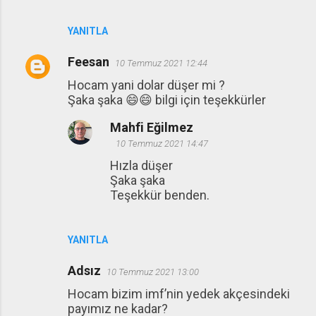
YANITLA
Feesan
10 Temmuz 2021 12:44
Hocam yani dolar düşer mi ?
Şaka şaka 😄😄 bilgi için teşekkürler
Mahfi Eğilmez
10 Temmuz 2021 14:47
Hızla düşer
Şaka şaka
Teşekkür benden.
YANITLA
Adsız
10 Temmuz 2021 13:00
Hocam bizim imf’nin yedek akçesindeki
payımız ne kadar?