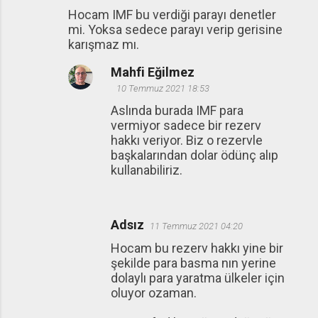
Hocam IMF bu verdiği parayı denetler
mi. Yoksa sedece parayı verip gerisine
karışmaz mı.
Mahfi Eğilmez
10 Temmuz 2021 18:53
Aslında burada IMF para
vermiyor sadece bir rezerv
hakkı veriyor. Biz o rezervle
başkalarından dolar ödünç alıp
kullanabiliriz.
Adsız
11 Temmuz 2021 04:20
Hocam bu rezerv hakkı yine bir
şekilde para basma nın yerine
dolaylı para yaratma ülkeler için
oluyor ozaman.