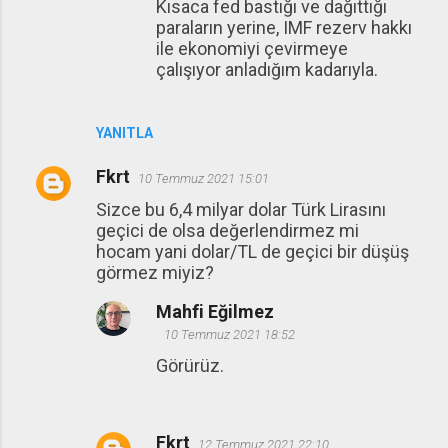
Kısaca fed bastığı ve dağıttığı
paraların yerine, IMF rezerv hakkı
ile ekonomiyi çevirmeye
çalışıyor anladığım kadarıyla.
YANITLA
Fkrt
10 Temmuz 2021 15:01
Sizce bu 6,4 milyar dolar Türk Lirasını
geçici de olsa değerlendirmez mi
hocam yani dolar/TL de geçici bir düşüş
görmez miyiz?
Mahfi Eğilmez
10 Temmuz 2021 18:52
Görürüz.
Fkrt
12 Temmuz 2021 22:10