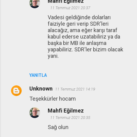
Mahfi Eğilmez
11 Temmuz 2021 20:37
Vadesi geldiğinde dolarları
faiziyle geri verip SDR'leri
alacağız, ama eğer karşı taraf
kabul ederse uzatabiliriz ya da
başka bir MB ile anlaşma
yapabiliriz. SDR'ler bizim olacak
yani.
YANITLA
Unknown
11 Temmuz 2021 14:19
Teşekkürler hocam
Mahfi Eğilmez
11 Temmuz 2021 20:35
Sağ olun