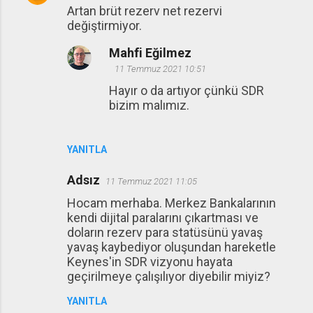
Artan brüt rezerv net rezervi
değiştirmiyor.
Mahfi Eğilmez
11 Temmuz 2021 10:51
Hayır o da artıyor çünkü SDR
bizim malımız.
YANITLA
Adsız
11 Temmuz 2021 11:05
Hocam merhaba. Merkez Bankalarının
kendi dijital paralarını çıkartması ve
doların rezerv para statüsünü yavaş
yavaş kaybediyor oluşundan hareketle
Keynes'in SDR vizyonu hayata
geçirilmeye çalışılıyor diyebilir miyiz?
YANITLA