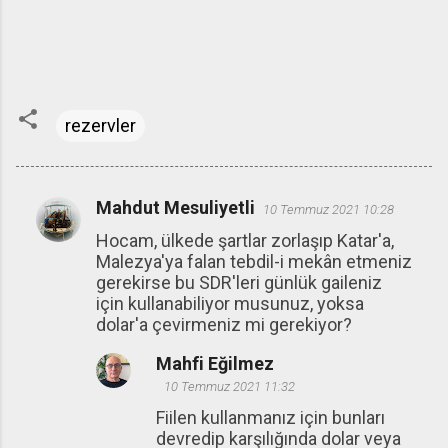
rezervler
Mahdut Mesuliyetli
10 Temmuz 2021 10:28
Y
Hocam, ülkede şartlar zorlaşıp Katar'a,
o
Malezya'ya falan tebdil-i mekân etmeniz
r
gerekirse bu SDR'leri günlük gaileniz
u
için kullanabiliyor musunuz, yoksa
dolar'a çevirmeniz mi gerekiyor?
m
l
Mahfi Eğilmez
a
10 Temmuz 2021 11:32
r
Fiilen kullanmanız için bunları
devredip karşılığında dolar veya