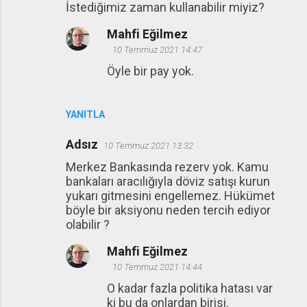
İstediğimiz zaman kullanabilir miyiz?
Mahfi Eğilmez
10 Temmuz 2021 14:47
Öyle bir pay yok.
YANITLA
Adsız
10 Temmuz 2021 13:32
Merkez Bankasında rezerv yok. Kamu
bankaları aracılığıyla döviz satışı kurun
yukarı gitmesini engellemez. Hükümet
böyle bir aksiyonu neden tercih ediyor
olabilir ?
Mahfi Eğilmez
10 Temmuz 2021 14:44
O kadar fazla politika hatası var
ki bu da onlardan birisi.