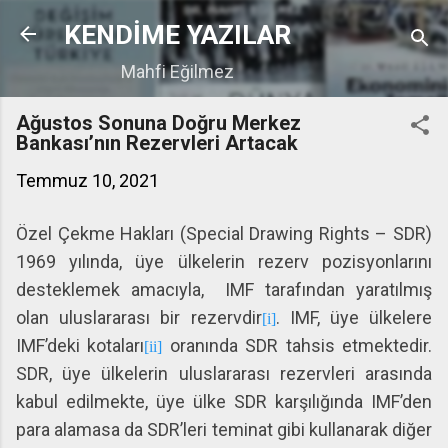
Ana içeriğe atla
KENDİME YAZILAR
Mahfi Eğilmez
Ağustos Sonuna Doğru Merkez
Bankası’nın Rezervleri Artacak
Temmuz 10, 2021
Özel Çekme Hakları (Special Drawing Rights – SDR)
1969 yılında, üye ülkelerin rezerv pozisyonlarını
desteklemek amacıyla, IMF tarafından yaratılmış
olan uluslararası bir rezervdir
. IMF, üye ülkelere
[i]
IMF’deki kotaları
oranında SDR tahsis etmektedir.
[ii]
SDR, üye ülkelerin uluslararası rezervleri arasında
kabul edilmekte, üye ülke SDR karşılığında IMF’den
para alamasa da SDR’leri teminat gibi kullanarak diğer