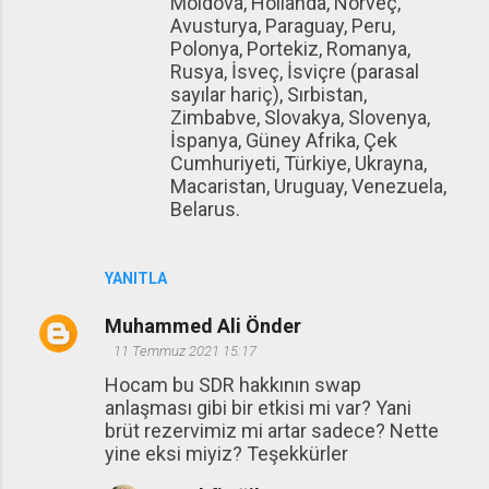
Moldova, Hollanda, Norveç,
Avusturya, Paraguay, Peru,
Polonya, Portekiz, Romanya,
Rusya, İsveç, İsviçre (parasal
sayılar hariç), Sırbistan,
Zimbabve, Slovakya, Slovenya,
İspanya, Güney Afrika, Çek
Cumhuriyeti, Türkiye, Ukrayna,
Macaristan, Uruguay, Venezuela,
Belarus.
YANITLA
Muhammed Ali Önder
11 Temmuz 2021 15:17
Hocam bu SDR hakkının swap
anlaşması gibi bir etkisi mi var? Yani
brüt rezervimiz mi artar sadece? Nette
yine eksi miyiz? Teşekkürler