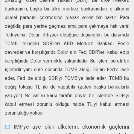
çıkardığı Özel Çekme Hakları (SDR);
bir ülke merkez
bankasının, başka bir ülke merkez bankasından, o ülkenin
ulusal parasını çekmesine olanak veren bir haktır. Para
değildir, para yerine geçmez ama para çekmeye hak verir.
Türkiye'nin Dolar ihtiyacı olduğunu düşünelim, bu durumda
TCMB, elindeki SDR'leri ABD Merkez Bankası Fed’e
devreder ve karşılığında Dolar alır. Fed, SDR’leri kabul edip
karşılığında Dolar vermekle yükümlüdür. Bu işlem süreli bir
işlemdir yani süre sonunda TCMB aldığı Doları Fed’e iade
eder, Fed de aldığı SDR’yi TCMB'ye iade eder.
TCMB bu
değiş tokuşu TL ile de yapabilir (zaten başka bankalarla
yapıyor.) Ne var ki karşı tarafın böyle bir işlemde SDR'yi
kabul etmesi zorunlu olduğu halde TL’yi kabul etmesi
zorunluluğu yoktur.
IMF’ye üye olan ülkelerin, ekonomik güçlerini
[ii]