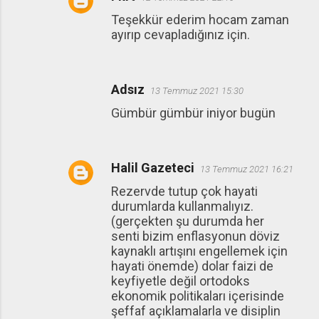
Teşekkür ederim hocam zaman
ayırıp cevapladığınız için.
Adsız
13 Temmuz 2021 15:30
Gümbür gümbür iniyor bugün
Halil Gazeteci
13 Temmuz 2021 16:21
Rezervde tutup çok hayati
durumlarda kullanmalıyız.
(gerçekten şu durumda her
senti bizim enflasyonun döviz
kaynaklı artışını engellemek için
hayati önemde) dolar faizi de
keyfiyetle değil ortodoks
ekonomik politikaları içerisinde
şeffaf açıklamalarla ve disiplin