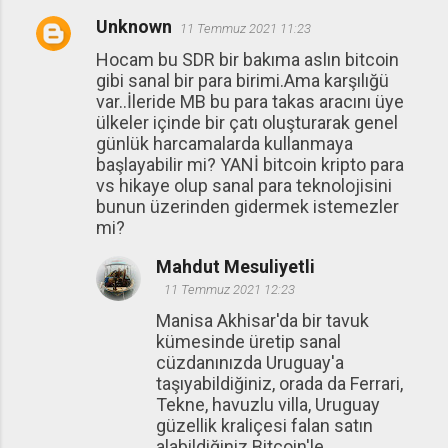
Unknown
11 Temmuz 2021 11:23
Hocam bu SDR bir bakıma aslın bitcoin
gibi sanal bir para birimi.Ama karşılığü
var..İleride MB bu para takas aracını üye
ülkeler içinde bir çatı oluşturarak genel
günlük harcamalarda kullanmaya
başlayabilir mi? YANİ bitcoin kripto para
vs hikaye olup sanal para teknolojisini
bunun üzerinden gidermek istemezler
mi?
Mahdut Mesuliyetli
11 Temmuz 2021 12:23
Manisa Akhisar'da bir tavuk
kümesinde üretip sanal
cüzdanınızda Uruguay'a
taşıyabildiğiniz, orada da Ferrari,
Tekne, havuzlu villa, Uruguay
güzellik kraliçesi falan satın
alabildiğiniz Bitcoin'le