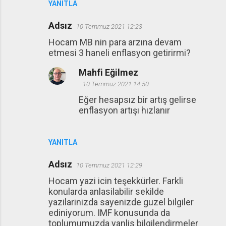
YANITLA
Adsız
10 Temmuz 2021 12:23
Hocam MB nin para arzına devam
etmesi 3 haneli enflasyon getirirmi?
Mahfi Eğilmez
10 Temmuz 2021 14:50
Eğer hesapsız bir artış gelirse
enflasyon artışı hızlanır
YANITLA
Adsız
10 Temmuz 2021 12:29
Hocam yazi icin teşekkürler. Farkli
konularda anlasilabilir sekilde
yazilarinizda sayenizde guzel bilgiler
ediniyorum. IMF konusunda da
toplumumuzda yanlis bilgilendirmeler