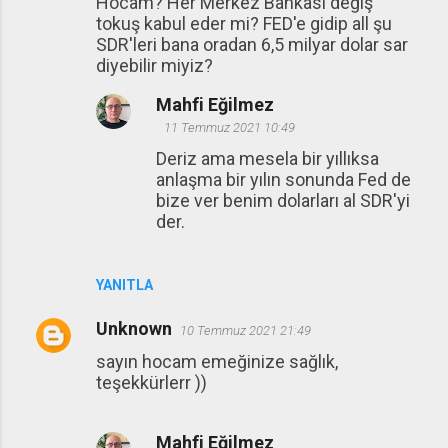
Hocam? Her Merkez Bankası değiş
tokuş kabul eder mi? FED'e gidip all şu
SDR'leri bana oradan 6,5 milyar dolar sar
diyebilir miyiz?
Mahfi Eğilmez
11 Temmuz 2021 10:49
Deriz ama mesela bir yıllıksa
anlaşma bir yılın sonunda Fed de
bize ver benim dolarları al SDR'yi
der.
YANITLA
Unknown
10 Temmuz 2021 21:49
sayın hocam emeğinize sağlık,
teşekkürlerr ))
Mahfi Eğilmez