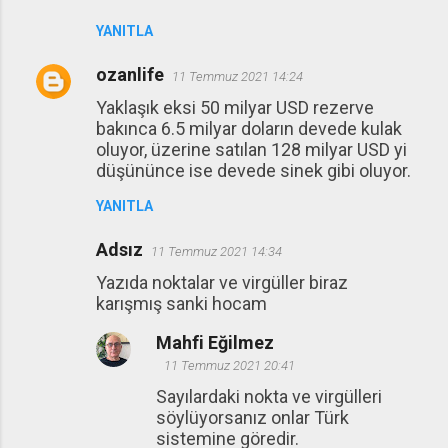
YANITLA
ozanlife
11 Temmuz 2021 14:24
Yaklaşık eksi 50 milyar USD rezerve
bakınca 6.5 milyar doların devede kulak
oluyor, üzerine satılan 128 milyar USD yi
düşününce ise devede sinek gibi oluyor.
YANITLA
Adsız
11 Temmuz 2021 14:34
Yazıda noktalar ve virgüller biraz
karışmış sanki hocam
Mahfi Eğilmez
11 Temmuz 2021 20:41
Sayılardaki nokta ve virgülleri
söylüyorsanız onlar Türk
sistemine göredir.