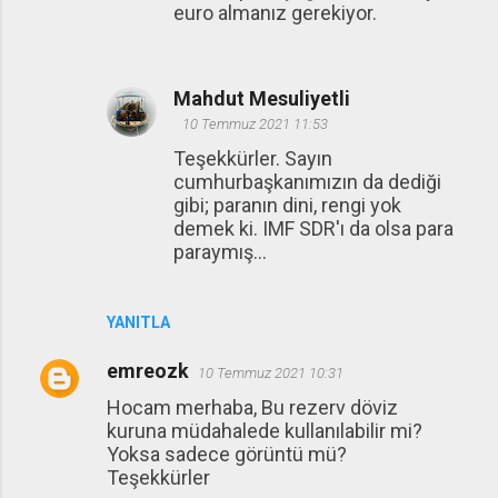
euro almanız gerekiyor.
Mahdut Mesuliyetli
10 Temmuz 2021 11:53
Teşekkürler. Sayın
cumhurbaşkanımızın da dediği
gibi; paranın dini, rengi yok
demek ki. IMF SDR'ı da olsa para
paraymış...
YANITLA
emreozk
10 Temmuz 2021 10:31
Hocam merhaba, Bu rezerv döviz
kuruna müdahalede kullanılabilir mi?
Yoksa sadece görüntü mü?
Teşekkürler