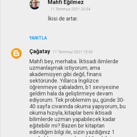
Mahfi Eğilmez
11 Temmuz 2021 20:34
İkisi de artar.
YANITLA
Çağatay
11 Temmuz 2021 15:50
Mahfi bey, merhaba. İktisadi ilimlerde
uzmanlaşmak istiyorum, ama
akademisyen gibi değil, finans
sektöründe. Yıllarca İngilizce
öğrenmeye çabaladım, b1 seviyesine
geldim hala da geliştirmeye devam
ediyorum. Tek problemim şu, günde 30-
40 sayfa civarında okuma yapıyorum, bu
okuma hızıyla, kitaplar beni iktisadi
bilimlerde uzman yapabilecek kadar
eğitebilir mi? Bazen bir kitaptan
edindiğim bilgi ile, sizin yazdığınız 1