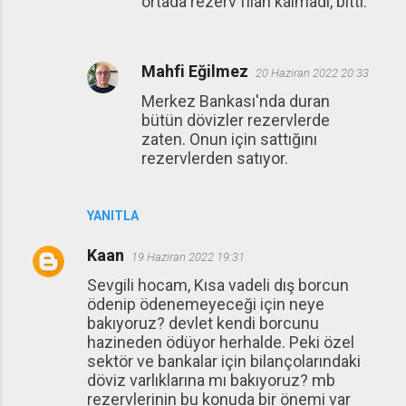
ortada rezerv filan kalmadı, bitti.
Mahfi Eğilmez
20 Haziran 2022 20:33
Merkez Bankası'nda duran
bütün dövizler rezervlerde
zaten. Onun için sattığını
rezervlerden satıyor.
YANITLA
Kaan
19 Haziran 2022 19:31
Sevgili hocam, Kısa vadeli dış borcun
ödenip ödenemeyeceği için neye
bakıyoruz? devlet kendi borcunu
hazineden ödüyor herhalde. Peki özel
sektör ve bankalar için bilançolarındaki
döviz varlıklarına mı bakıyoruz? mb
rezervlerinin bu konuda bir önemi var