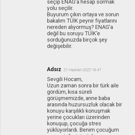
seçip ENAG'a hesap sormak
yolu seçilir.
Buyurum çıkın ortaya ve sorun
bakalım TÜİK peynir fiyatlarını
nereden alıyormuş? ENAG'a
değil bu soruyu TÜİK'e
sorduğunuzda birçok şey
değişebilir.
Adsız
21 Haziran 2022 16:41
Sevgili Hocam,
Uzun zaman sonra bir türk aile
gördüm, kısa süreli
görüşmemizde, anne baba
arasında huzursuzluk olacak bir
konuyu karşılıklı konuşmak
yerine çocukları üzerinden
konuşup, çocuğa stres
yüklüyorlardı. Benim çocuğum