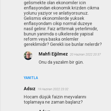
gelismekte olan ekonomiler icin
enflasyondan ekonomik krizden cikma
yolunu yaziyor ve anlatiyorsunuz.
Gelismis ekonomilerde yuksek
enflasyondam cikip normal duzeye
nasil gelinir. Faiz arttirmak yeterlimidir,
bunun yanimda o ulkelerede yapisal
reform veya baska onlemler
gereklimidir? Gerekli ise bunlar nelerdir?
Mahfi Eğilmez
20 Haziran 2022 20:37
Onu da yazalım bir gün.
YANITLA
Adsız
19 Haziran 2022 23:32
Hocam düşük faizin meyvalarını
toplamaya ne zaman başlarız?