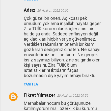
Adsız
20 Haziran 2022 00:02
Çok güzel bir öneri. Açıkçası pek
umudum yok ama inşallah hayata geçer.
Zira TÜİK kurum olarak içler acısı bir
halde şu anda. Sadece enflasyon değil
açıkladıkları hiçbir veriye güvenilmez.
Verdikleri rakamların önemli bir kısmı
göz kararı dediğimiz cinsten. Ne sanayi
envanterimiz belli ne tarım. Ne gerçek
işsiz sayımızı biliyoruz ne salgında ölen
kişi sayısını. Zira TÜİK ölüm
istatistiklerini iktidarın façası
bozulmasın diye yayımlamayı bıraktı.
YANITLA
Fikret Yılmazer
20 Haziran 2022 00:56
Merhabalar hocam bu görüşünüze
katılmıyorum mali özerklik bu kurumu