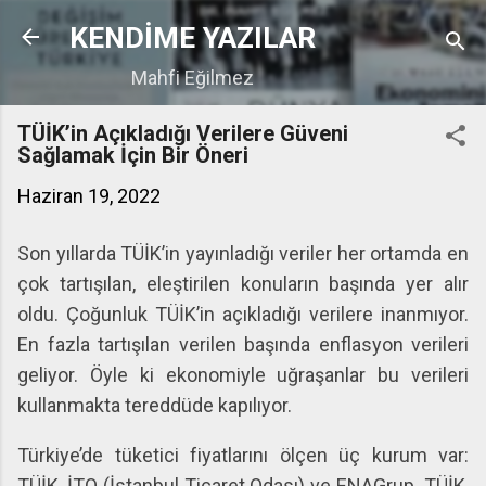
Ana içeriğe atla
KENDİME YAZILAR
Mahfi Eğilmez
TÜİK’in Açıkladığı Verilere Güveni
Sağlamak İçin Bir Öneri
Haziran 19, 2022
Son yıllarda TÜİK’in yayınladığı veriler her ortamda en
çok tartışılan, eleştirilen konuların başında yer alır
oldu. Çoğunluk TÜİK’in açıkladığı verilere inanmıyor.
En fazla tartışılan verilen başında enflasyon verileri
geliyor. Öyle ki ekonomiyle uğraşanlar bu verileri
kullanmakta tereddüde kapılıyor.
Türkiye’de tüketici fiyatlarını ölçen üç kurum var:
TÜİK, İTO (İstanbul Ticaret Odası) ve ENAGrup. TÜİK,