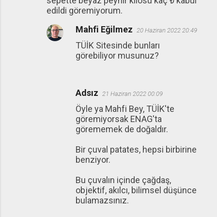
sepette beyaz peynir kilosu kaç ₺ kabul
edildi göremiyorum.
Mahfi Eğilmez
20 Haziran 2022 20:49
TÜİK Sitesinde bunları
görebiliyor musunuz?
Adsız
21 Haziran 2022 00:09
Öyle ya Mahfi Bey, TÜİK'te
göremiyorsak ENAG'ta
görememek de doğaldır.
Bir çuval patates, hepsi birbirine
benziyor.
Bu çuvalın içinde çağdaş,
objektif, akılcı, bilimsel düşünce
bulamazsınız.