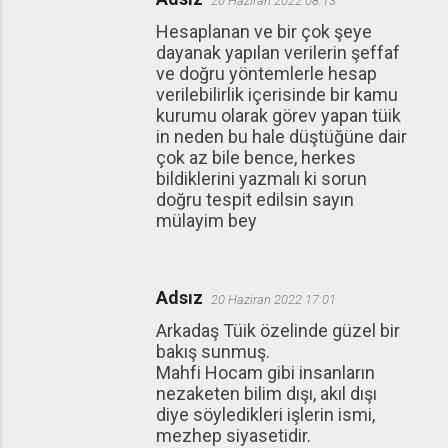
20 Haziran 2022 08:13
Hesaplanan ve bir çok şeye
dayanak yapılan verilerin şeffaf
ve doğru yöntemlerle hesap
verilebilirlik içerisinde bir kamu
kurumu olarak görev yapan tüik
in neden bu hale düştüğüne dair
çok az bile bence, herkes
bildiklerini yazmalı ki sorun
doğru tespit edilsin sayın
mülayim bey
Adsız
20 Haziran 2022 17:01
Arkadaş Tüik özelinde güzel bir
bakış sunmuş.
Mahfi Hocam gibi insanların
nezaketen bilim dışı, akıl dışı
diye söyledikleri işlerin ismi,
mezhep siyasetidir.