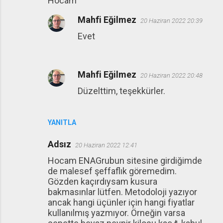
Hocam
Mahfi Eğilmez
20 Haziran 2022 20:39
Evet
Mahfi Eğilmez
20 Haziran 2022 20:48
Düzelttim, teşekkürler.
YANITLA
Adsız
20 Haziran 2022 12:41
Hocam ENAGrubun sitesine girdiğimde
de malesef şeffaflık göremedim.
Gözden kaçırdıysam kusura
bakmasınlar lütfen. Metodoloji yazıyor
ancak hangi üçünler için hangi fiyatlar
kullanılmış yazmıyor. Örneğin varsa