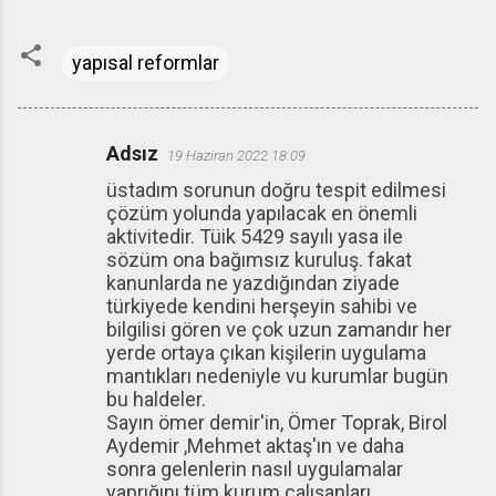
yapısal reformlar
Adsız
19 Haziran 2022 18:09
Y
üstadım sorunun doğru tespit edilmesi
o
çözüm yolunda yapılacak en önemli
r
aktivitedir. Tüik 5429 sayılı yasa ile
u
sözüm ona bağımsız kuruluş. fakat
kanunlarda ne yazdığından ziyade
m
türkiyede kendini herşeyin sahibi ve
l
bilgilisi gören ve çok uzun zamandır her
a
yerde ortaya çıkan kişilerin uygulama
mantıkları nedeniyle vu kurumlar bugün
r
bu haldeler.
Sayın ömer demir'in, Ömer Toprak, Birol
Aydemir ,Mehmet aktaş'ın ve daha
sonra gelenlerin nasıl uygulamalar
yaprığını tüm kurum çalışanları