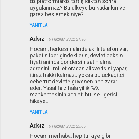
da platformlarda tartışıldıktan sonra
uygulanmaz? Bu ülkeye bu kadar kin ve
garez beslemek niye?
YANITLA
Adsız
19 Haziran 2022 21:16
Hocam, herkesin elinde akilli telefon var,
paketin icerigindekilerin, devlet ceksin
fiyati aninda gondersin satin alma
adresini.. millet oradan alisverisini yapar,
itiraz hakki kalmaz.. yoksa bu uckagitci
ceberrut devlete guvenen hep zarar
eder. Yasal faiz hala yillik %9..
mahkemesinin adaleti bu ise.. gerisi
hikaye..
YANITLA
Adsız
19 Haziran 2022 23:05
Hocam merhaba, hep turkiye gibi