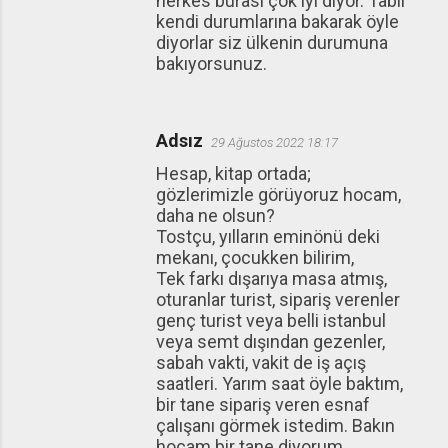
herkes burası çok iyi diyor. Tabii
kendi durumlarına bakarak öyle
diyorlar siz ülkenin durumuna
bakıyorsunuz.
Adsız
29 Ağustos 2022 18:17
Hesap, kitap ortada;
gözlerimizle görüyoruz hocam,
daha ne olsun?
Tostçu, yılların eminönü deki
mekanı, çocukken bilirim,
Tek farkı dışarıya masa atmış,
oturanlar turist, sipariş verenler
genç turist veya belli istanbul
veya semt dışından gezenler,
sabah vakti, vakit de iş açış
saatleri. Yarım saat öyle baktım,
bir tane sipariş veren esnaf
çalışanı görmek istedim. Bakın
hocam bir tane diyorum.