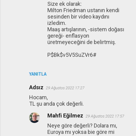
Size ek olarak:
Milton Friedman ustanın kendi
sesinden bir video kaydını
izledim.
Maaş artışlarının, -sistem doğası
gereği- enflasyon
üretmeyeceğini de belirtmiş.
P$Bk$v5V5SuZVr6#
YANITLA
Adsız
29 Ağustos 2022 17:27
Hocam,
TL şu anda çok değerli.
Mahfi Eğilmez
29 Ağustos 2022 17:57
Neye göre değerli? Dolara mı,
Euroya mı yoksa bie göre mi