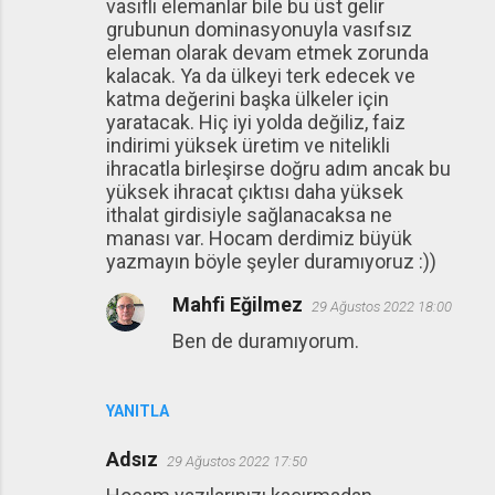
vasıflı elemanlar bile bu üst gelir
grubunun dominasyonuyla vasıfsız
eleman olarak devam etmek zorunda
kalacak. Ya da ülkeyi terk edecek ve
katma değerini başka ülkeler için
yaratacak. Hiç iyi yolda değiliz, faiz
indirimi yüksek üretim ve nitelikli
ihracatla birleşirse doğru adım ancak bu
yüksek ihracat çıktısı daha yüksek
ithalat girdisiyle sağlanacaksa ne
manası var. Hocam derdimiz büyük
yazmayın böyle şeyler duramıyoruz :))
Mahfi Eğilmez
29 Ağustos 2022 18:00
Ben de duramıyorum.
YANITLA
Adsız
29 Ağustos 2022 17:50