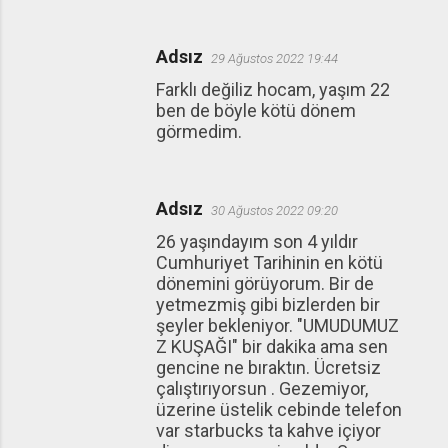
Adsız
29 Ağustos 2022 19:44
Farklı değiliz hocam, yaşım 22
ben de böyle kötü dönem
görmedim.
Adsız
30 Ağustos 2022 09:20
26 yaşındayım son 4 yıldır
Cumhuriyet Tarihinin en kötü
dönemini görüyorum. Bir de
yetmezmiş gibi bizlerden bir
şeyler bekleniyor. "UMUDUMUZ
Z KUŞAĞI" bir dakika ama sen
gencine ne bıraktın. Ücretsiz
çalıştırıyorsun . Gezemiyor,
üzerine üstelik cebinde telefon
var starbucks ta kahve içiyor