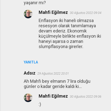
yaşanır mı?
Mahfi Eğilmez
30 Ağustos 2022 09:04
Enflasyon iki haneli olmazsa
resesyon olarak tanımlamaya
devam ederiz. Ekonomik
küçülmeyle birlikte enflasyon iki
haneyi aşarsa o zaman
slumpflasyona girerler.
YANITLA
Adsız
29 Ağustos 2022 20:01
Ah Mahfi bey elmanın 7 lira olduğu
günler o kadar geride kaldı ki...
Mahfi Eğilmez
30 Ağustos 2022 09:06
:)