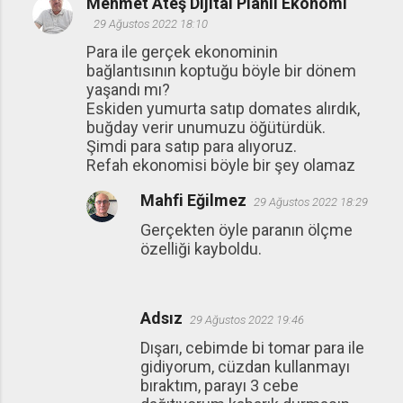
Mehmet Ateş Dijital Planlı Ekonomi
29 Ağustos 2022 18:10
Para ile gerçek ekonominin
bağlantısının koptuğu böyle bir dönem
yaşandı mı?
Eskiden yumurta satıp domates alırdık,
buğday verir unumuzu öğütürdük.
Şimdi para satıp para alıyoruz.
Refah ekonomisi böyle bir şey olamaz
Mahfi Eğilmez
29 Ağustos 2022 18:29
Gerçekten öyle paranın ölçme
özelliği kayboldu.
Adsız
29 Ağustos 2022 19:46
Dışarı, cebimde bi tomar para ile
gidiyorum, cüzdan kullanmayı
bıraktım, parayı 3 cebe