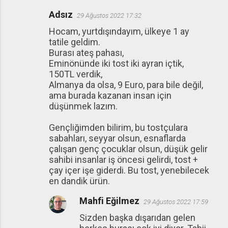
Adsız
29 Ağustos 2022 17:32
Hocam, yurtdışındayım, ülkeye 1 ay
tatile geldim.
Burası ateş pahası,
Eminönünde iki tost iki ayran içtik,
150TL verdik,
Almanya da olsa, 9 Euro, para bile değil,
ama burada kazanan insan için
düşünmek lazım.
Gençliğimden bilirim, bu tostçulara
sabahları, seyyar olsun, esnaflarda
çalışan genç çocuklar olsun, düşük gelir
sahibi insanlar iş öncesi gelirdi, tost +
çay içer işe giderdi. Bu tost, yenebilecek
en dandik ürün.
Mahfi Eğilmez
29 Ağustos 2022 17:59
Sizden başka dışarıdan gelen