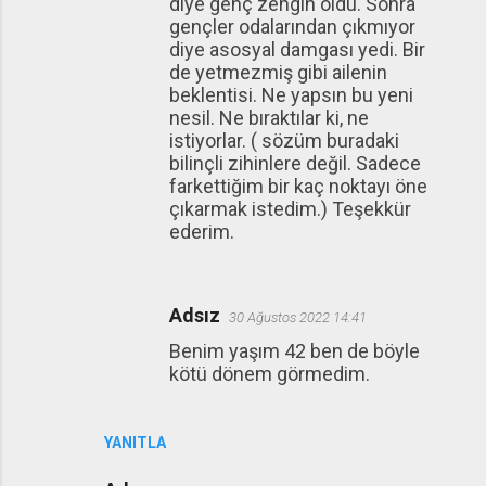
diye genç zengin oldu. Sonra
gençler odalarından çıkmıyor
diye asosyal damgası yedi. Bir
de yetmezmiş gibi ailenin
beklentisi. Ne yapsın bu yeni
nesil. Ne bıraktılar ki, ne
istiyorlar. ( sözüm buradaki
bilinçli zihinlere değil. Sadece
farkettiğim bir kaç noktayı öne
çıkarmak istedim.) Teşekkür
ederim.
Adsız
30 Ağustos 2022 14:41
Benim yaşım 42 ben de böyle
kötü dönem görmedim.
YANITLA