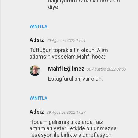
dağıtıyorum kabarık durmasın
diye.
YANITLA
Adsız
29 Ağustos 2022 19:01
Tuttuğun toprak altın olsun; Alim
adamsın vesselam,Mahfi hoca;
Mahfi Eğilmez
30 Ağustos 2022 09:03
Estağfurullah, var olun.
YANITLA
Adsız
29 Ağustos 2022 19:27
Hocam gelişmiş ülkelerde faiz
artırımları yeterli etkide bulunmazsa
resesyon ile birlikte slumpflasyon