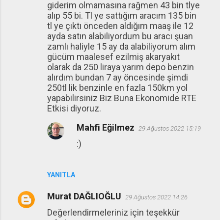
r
giderim olmamasına rağmen 43 bin tlye
u
alıp 55 bi. Tl ye sattığım aracım 135 bin
tl ye çıktı önceden aldığım maaş ile 12
m
ayda satın alabiliyordum bu aracı şuan
l
zamlı haliyle 15 ay da alabiliyorum alım
a
gücüm maalesef ezilmiş akaryakıt
olarak da 250 liraya yarım depo benzin
r
alırdım bundan 7 ay öncesinde şimdi
250tl lik benzinle en fazla 150km yol
yapabilirsiniz Biz Buna Ekonomide RTE
Etkisi diyoruz.
Mahfi Eğilmez
29 Ağustos 2022 15:19
:)
YANITLA
Murat DAĞLIOĞLU
29 Ağustos 2022 14:26
Değerlendirmeleriniz için teşekkür