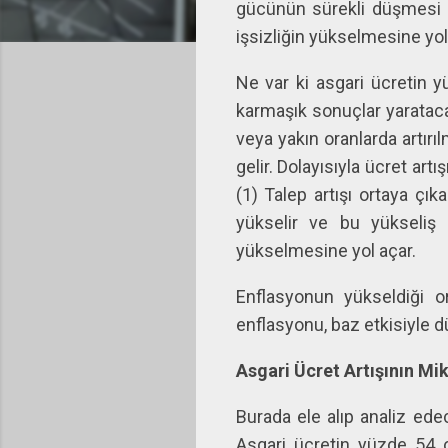
gücünün sürekli düşmesi 
işsizliğin yükselmesine yol
Ne var ki asgari ücretin y
karmaşık sonuçlar yaratacak
veya yakın oranlarda artırı
gelir. Dolayısıyla ücret artı
(1) Talep artışı ortaya çık
yükselir ve bu yükseliş 
yükselmesine yol açar.
Enflasyonun yükseldiği or
enflasyonu, baz etkisiyle
Asgari Ücret Artışının Mi
Burada ele alıp analiz edec
Asgari ücretin yüzde 54 or