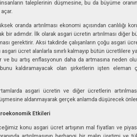
insanların taleplerinin düşmesine, bu da büyüme oranı
 açar.
üksek oranda artırılması ekonomi açısından canlılığı k
 bir adımdır. İlk olarak asgari ücretin artırılması diğer b
lması gerektirir. Aksi takdirde çalışanların çoğu asgari ücr
şı asgari ücret alanlarla sınırlı kalmayıp bütün ücretlilere y
ar ve bu artış enflasyonun daha da artmasına neden olur.
bunu kaldıramayacak olan şirketlerin işten eleman çı
tamlarda asgari ücretin ve diğer ücretlerin artırılma
 düşmesine aldanmayarak gerçek anlamda düşürecek önlem
kroekonomik Etkileri
eğimiz konu asgari ücret artışının mal fiyatları ve piyasa
anında artırılmasının herhangi bir malın üretimi ve tük