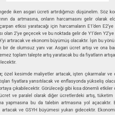
ede iken asgari ücreti artırdığımızı düşünelim. Söz kon
ının da artmasına, onların harcamasını gelir olarak e
çarpan etkisi yaratacağı için harcamaların E1’den E2’
 olan 2’ye geçecek ve bu noktada gelir de Y1’den Y2’ye 
yi artıracak ve ekonomi büyümüş olacaktır. İşin bu yönü o
n bir de olumsuz yanı var. Asgari ücret artışı ve ona bağ
stemez toplam talepte artış yaratacak bu da fiyatların art
lecektir.
e;
özel kesimde maliyetler artacak, işten çıkarmalar ve d
ışları fiyatlara yansıtılacak ve enflasyonda yükseliş olacak
rtaya çıkabilecektir. Görüleceği gibi kısa dönemli etkiler
 ücret ve paralel olarak diğer ücretlerdeki artış, tüketim
a yapmasına bu da talebin artmasına yol açacaktır. 
r de artacak ve GSYH büyümesi yukarı gidecektir. Ekonom