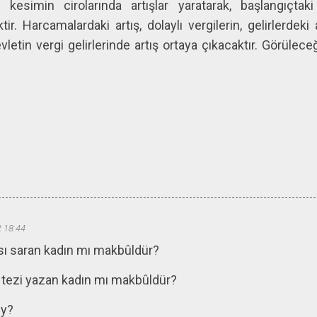
esimin cirolarında artışlar yaratarak, başlangıçtaki
ir. Harcamalardaki artış, dolaylı vergilerin, gelirlerdeki 
devletin vergi gelirlerinde artış ortaya çıkacaktır. Görüle
2 18:44
sı saran kadın mı makbûldür?
s tezi yazan kadın mı makbûldür?
ey?