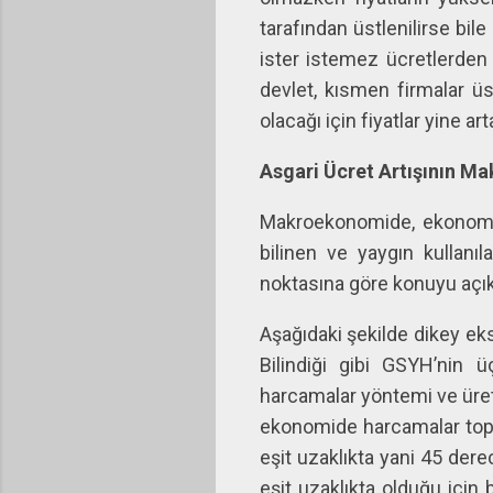
tarafından üstlenilirse bil
ister istemez ücretlerden d
devlet, kısmen firmalar üs
olacağı için fiyatlar yine art
Asgari Ücret Artışının Ma
Makroekonomide, ekonomin
bilinen ve yaygın kullanı
noktasına göre konuyu açıkl
Aşağıdaki şekilde dikey ek
Bilindiği gibi GSYH’nin 
harcamalar yöntemi ve üreti
ekonomide harcamalar topla
eşit uzaklıkta yani 45 dere
eşit uzaklıkta olduğu için 