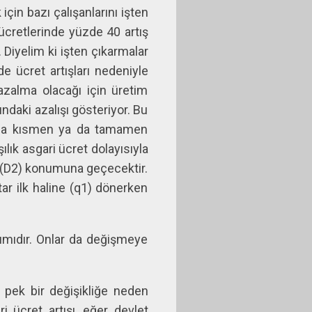
çin bazı çalışanlarını işten
 ücretlerinde yüzde 40 artış
Diyelim ki işten çıkarmalar
de ücret artışları nedeniyle
zalma olacağı için üretim
ndaki azalışı gösteriyor. Bu
yatına kısmen ya da tamamen
ılık asgari ücret dolayısıyla
ak (D2) konumuna geçecektir.
ar ilk haline (q1) dönerken
yımıdır. Onlar da değişmeye
a pek bir değişikliğe neden
i ücret artışı, eğer devlet