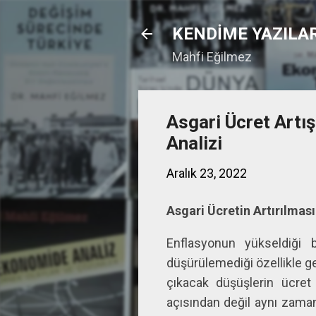
KENDİME YAZILA
Mahfi Eğilmez
Asgari Ücret Artı
Analizi
Aralık 23, 2022
Asgari Ücretin Artırılması
Enflasyonun yükseldiği b
düşürülemediği özellikle g
çıkacak düşüşlerin ücret 
açısından değil aynı zama