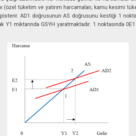
ı (özel tüketim ve yatırım harcamaları, kamu kesimi tük
ı) gösterir. AD1 doğrusunun AS doğrusunu kestiği 1 nok
k Y1 miktarında GSYH yaratmaktadır. 1 noktasında 0E1 