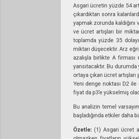
Asgari ücretin yüzde 54 art
çıkardıktan sonra kalanlard
yapmak zorunda kaldığını v
ve ücret artışları bir mikt
toplamda yüzde 35 dolayı
miktarı düşecektir. Arz eğr
azalışla birlikte A firmas
yansıtacaktır. Bu durumda ye
ortaya çıkan ücret artışlar
Yeni denge noktası D2 ile 
fiyat da p3’e yükselmiş olac
Bu analizin temel varsayım
başladığında etkiler daha b
Özetle:
(1) Asgari ücret ar
olmazken fiyatların yüksel