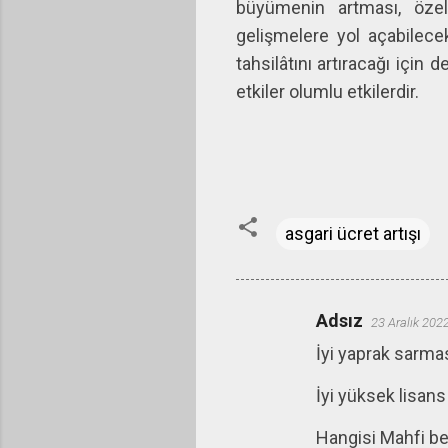
büyümenin artması, özel k
gelişmelere yol açabilecekt
tahsilâtını artıracağı için 
etkiler olumlu etkilerdir.
asgari ücret artışı
Adsız
23 Aralık 202
Y
İyi yaprak sarma
o
r
İyi yüksek lisan
u
Hangisi Mahfi b
m