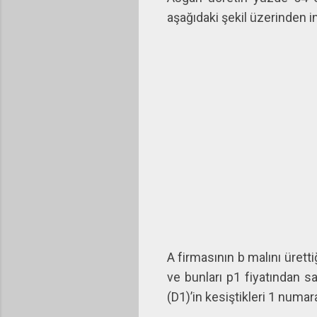
aşağıdaki şekil üzerinden in
A firmasının b malını üret
ve bunları p1 fiyatından s
(D1)’in kesiştikleri 1 numar