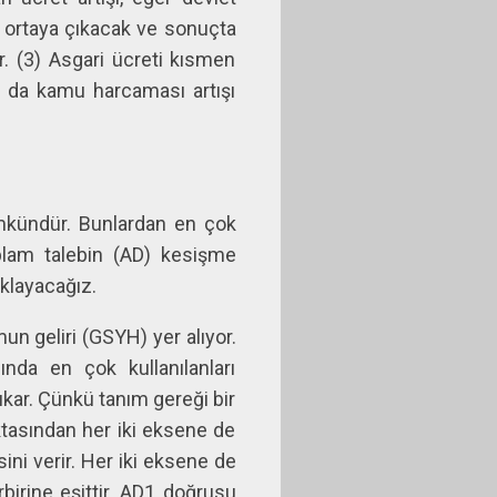
ri ortaya çıkacak ve sonuçta
ır. (3) Asgari ücreti kısmen
ar da kamu harcaması artışı
mkündür. Bunlardan en çok
oplam talebin (AD) kesişme
ıklayacağız.
n geliri (GSYH) yer alıyor.
nda en çok kullanılanları
ıkar. Çünkü tanım gereği bir
ktasından her iki eksene de
ini verir. Her iki eksene de
rbirine eşittir. AD1 doğrusu