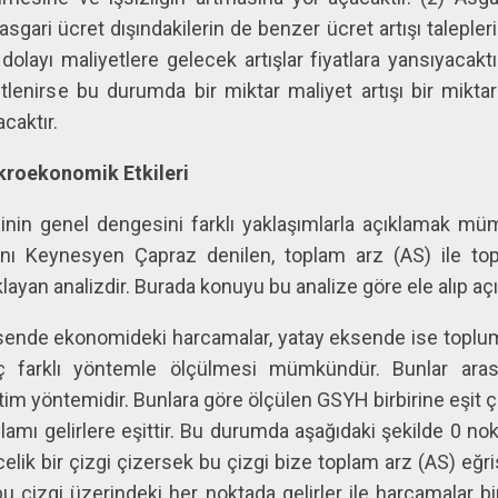
e asgari ücret dışındakilerin de benzer ücret artışı taleple
olayı maliyetlere gelecek artışlar fiyatlara yansıyacakt
tlenirse bu durumda bir miktar maliyet artışı bir mikt
acaktır.
kroekonomik Etkileri
in genel dengesini farklı yaklaşımlarla açıklamak mü
lanı Keynesyen Çapraz denilen, toplam arz (AS) ile t
ayan analizdir. Burada konuyu bu analize göre ele alıp aç
sende ekonomideki harcamalar, yatay eksende ise toplumu
üç farklı yöntemle ölçülmesi mümkündür. Bunlar arası
m yöntemidir. Bunlara göre ölçülen GSYH birbirine eşit ç
mı gelirlere eşittir. Bu durumda aşağıdaki şekilde 0 no
celik bir çizgi çizersek bu çizgi bize toplam arz (AS) eğris
bu çizgi üzerindeki her noktada gelirler ile harcamalar bi