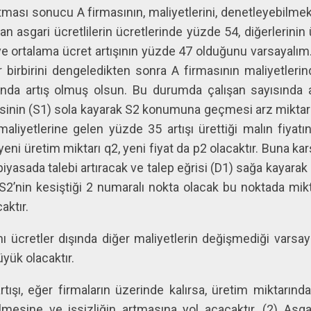
ması sonucu A firmasının, maliyetlerini, denetleyebilmek i
an asgari ücretlilerin ücretlerinde yüzde 54, diğerlerinin
e ortalama ücret artışının yüzde 47 olduğunu varsayalım. 
ar birbirini dengeledikten sonra A firmasının maliyetlerin
nda artış olmuş olsun. Bu durumda çalışan sayısında a
isinin (S1) sola kayarak S2 konumuna geçmesi arz miktarı
ı maliyetlerine gelen yüzde 35 artışı ürettiği malın fi
ni üretim miktarı q2, yeni fiyat da p2 olacaktır. Buna karş
ı piyasada talebi artıracak ve talep eğrisi (D1) sağa kayar
S2’nin kesiştiği 2 numaralı nokta olacak bu noktada mikt
aktır.
ı ücretler dışında diğer maliyetlerin değişmediği varsa
üyük olacaktır.
tışı, eğer firmaların üzerinde kalırsa, üretim miktarınd
mesine ve işsizliğin artmasına yol açacaktır. (2) Asgar