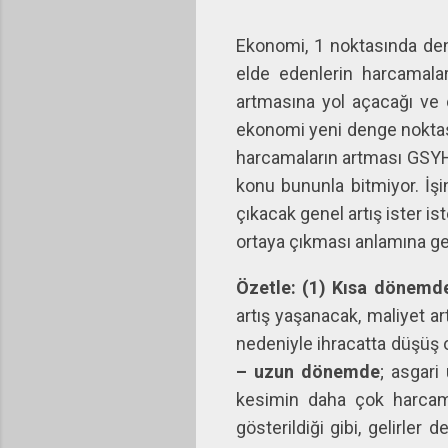
Ekonomi, 1 noktasında deng
elde edenlerin harcamalar
artmasına yol açacağı ve 
ekonomi yeni denge noktası
harcamaların artması GSYH’
konu bununla bitmiyor. İşi
çıkacak genel artış ister i
ortaya çıkması anlamına ge
Özetle:
(1) Kısa dönemd
artış yaşanacak, maliyet art
nedeniyle ihracatta düşüş o
– uzun dönemde
; asgari
kesimin daha çok harcam
gösterildiği gibi, gelirle