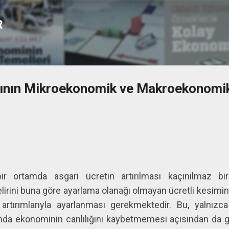
Ana içeriğe atla
R
şının Mikroekonomik ve Makroekonomik 
ir ortamda asgari ücretin artırılması kaçınılmaz bir
elirini buna göre ayarlama olanağı olmayan ücretli kesimi
artırımlarıyla ayarlanması gerekmektedir. Bu, yalnızc
nda ekonominin canlılığını kaybetmemesi açısından da ge