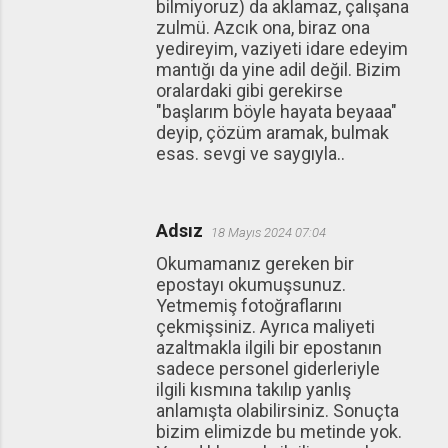
bilmiyoruz) da aklamaz, çalışana
zulmü. Azcık ona, biraz ona
yedireyim, vaziyeti idare edeyim
mantığı da yine adil değil. Bizim
oralardaki gibi gerekirse
"başlarım böyle hayata beyaaa"
deyip, çözüm aramak, bulmak
esas. sevgi ve saygıyla..
Adsız
18 Mayıs 2024 07:04
Okumamanız gereken bir
epostayı okumuşsunuz.
Yetmemiş fotoğraflarını
çekmişsiniz. Ayrıca maliyeti
azaltmakla ilgili bir epostanın
sadece personel giderleriyle
ilgili kısmına takılıp yanlış
anlamışta olabilirsiniz. Sonuçta
bizim elimizde bu metinde yok.