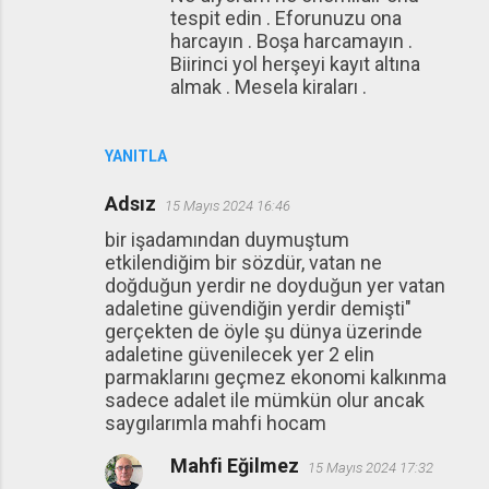
tespit edin . Eforunuzu ona
harcayın . Boşa harcamayın .
Biirinci yol herşeyi kayıt altına
almak . Mesela kiraları .
YANITLA
Adsız
15 Mayıs 2024 16:46
bir işadamından duymuştum
etkilendiğim bir sözdür, vatan ne
doğduğun yerdir ne doyduğun yer vatan
adaletine güvendiğin yerdir demişti"
gerçekten de öyle şu dünya üzerinde
adaletine güvenilecek yer 2 elin
parmaklarını geçmez ekonomi kalkınma
sadece adalet ile mümkün olur ancak
saygılarımla mahfi hocam
Mahfi Eğilmez
15 Mayıs 2024 17:32