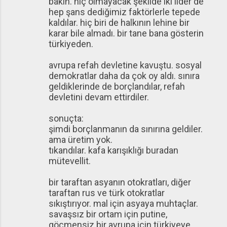
bakın. hiç olmayacak şekilde iki lider de
hep şans dediğimiz faktörlerle tepede
kaldılar. hiç biri de halkının lehine bir
karar bile almadı. bir tane bana gösterin
türkiyeden.
avrupa refah devletine kavuştu. sosyal
demokratlar daha da çok oy aldı. sınıra
geldiklerinde de borçlandılar, refah
devletini devam ettirdiler.
sonuçta:
şimdi borçlanmanın da sınırına geldiler.
ama üretim yok.
tıkandılar. kafa karışıklığı buradan
mütevellit.
bir taraftan asyanın otokratları, diğer
taraftan rus ve türk otokratlar
sıkıştırıyor. mal için asyaya muhtaçlar.
savaşsız bir ortam için putine,
göçmensiz bir avrupa için türkiyeye.