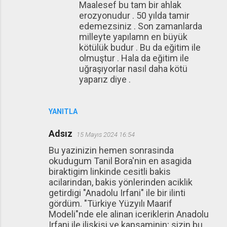
Maalesef bu tam bir ahlak
erozyonudur . 50 yılda tamir
edemezsiniz . Son zamanlarda
milleyte yapılamn en büyük
kötülük budur . Bu da eğitim ile
olmuştur . Hala da eğitim ile
uğraşıyorlar nasıl daha kötü
yaparız diye .
YANITLA
Adsız
15 Mayıs 2024 16:54
Bu yazinizin hemen sonrasinda
okudugum Tanil Bora'nin en asagida
biraktigim linkinde cesitli bakis
acilarindan, bakis yönlerinden aciklik
getirdigi "Anadolu Irfani" ile bir ilinti
gördüm. "Türkiye Yüzyılı Maarif
Modeli"nde ele alinan iceriklerin Anadolu
Irfani ile iliskisi ve kapsaminin; sizin bu