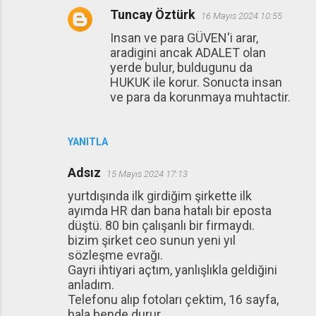
Tuncay Öztürk
16 Mayıs 2024 10:55
Insan ve para GÜVEN'i arar,
aradigini ancak ADALET olan
yerde bulur, buldugunu da
HUKUK ile korur. Sonucta insan
ve para da korunmaya muhtactir.
YANITLA
Adsız
15 Mayıs 2024 17:13
yurtdışında ilk girdiğim şirkette ilk
ayımda HR dan bana hatalı bir eposta
düştü. 80 bin çalışanlı bir firmaydı.
bizim şirket ceo sunun yeni yıl
sözleşme evrağı.
Gayri ihtiyari açtım, yanlışlıkla geldiğini
anladım.
Telefonu alıp fotoları çektim, 16 sayfa,
hala bende durur.