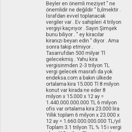
Beyler en önemli meziyet " ne
önemlidir ne değildir " b,ilmektir .
İsrafdan evvel toplanacak
vergiler var . Ev sahipleri 4 trilyon
vergiyi kaçırıyor . Sayın Şimşek
bunu biliyor . " ey kiracılar
kiranızı beyan edin " diyor . Ama
sonra takip etmiyor .
Tasarrufdan 500 milyar Tl
gelecekmiş . Yahu kira
vergisinmden 2-3 trilyon TL
vergi gelecek masrafı da yok
endeksa.com a bakın ülkede
ortalama kira 15.000 Tl 8 milyon
konut var kirada ne eder 8
milyon x 15.000 x 12 ay =
1.440.000.000.000 TL 6 milyon
ofis var ortalama kira 23.000 lira
Yıllık toplam 6 milyon x 23.000 x
12 ay = 1.660.000.000.000 TL/yıl
Toplam 3.1 trilyon TL % 15 i vergi