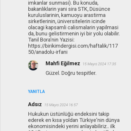
imkanlar sunmasi). Bu konuda,
bakanliklarin yani sira STK, Düsünce
kuruluslarinin, kamuoyu arastirma
sirketlerinin, üniversitelerin icinde
olacagi kapsamli calismalarin yapilmasi
da, bunu gelistirmenin iyi bir yolu olabilir.
Tanil Bora'nin Yazisi:
https://birikimdergisi.com/haftalik/117
50/anadolu-irfani
Mahfi Eğilmez
15 Mayıs 2024 17:35
Güzel. Doğru tespitler.
YANITLA
Adsız
15 Mayıs 2024 16:57
Hukukun üstünlüğü endeksini takip
ederek en kısa yoldan Türkiye'nin dünya
ekonomisindeki yerini anlayabiliriz.. ilk