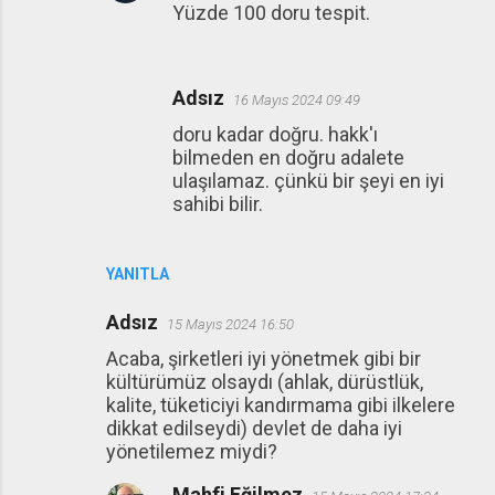
Yüzde 100 doru tespit.
Adsız
16 Mayıs 2024 09:49
doru kadar doğru. hakk'ı
bilmeden en doğru adalete
ulaşılamaz. çünkü bir şeyi en iyi
sahibi bilir.
YANITLA
Adsız
15 Mayıs 2024 16:50
Acaba, şirketleri iyi yönetmek gibi bir
kültürümüz olsaydı (ahlak, dürüstlük,
kalite, tüketiciyi kandırmama gibi ilkelere
dikkat edilseydi) devlet de daha iyi
yönetilemez miydi?
Mahfi Eğilmez