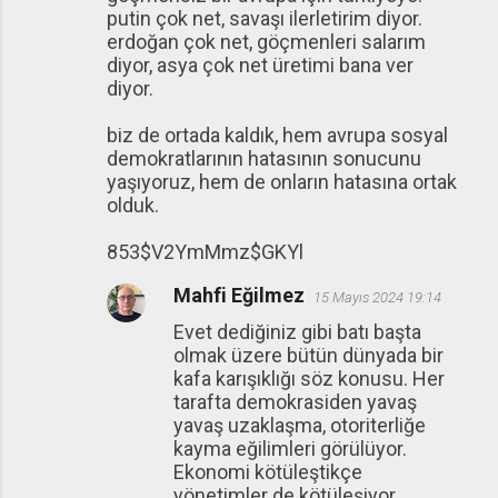
putin çok net, savaşı ilerletirim diyor.
erdoğan çok net, göçmenleri salarım
diyor, asya çok net üretimi bana ver
diyor.
biz de ortada kaldık, hem avrupa sosyal
demokratlarının hatasının sonucunu
yaşıyoruz, hem de onların hatasına ortak
olduk.
853$V2YmMmz$GKYl
Mahfi Eğilmez
15 Mayıs 2024 19:14
Evet dediğiniz gibi batı başta
olmak üzere bütün dünyada bir
kafa karışıklığı söz konusu. Her
tarafta demokrasiden yavaş
yavaş uzaklaşma, otoriterliğe
kayma eğilimleri görülüyor.
Ekonomi kötüleştikçe
yönetimler de kötüleşiyor.