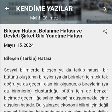
Ana içeriğe atla
KENDİME YAZILAR
Mahfi Eğilmez
Bileşen Hatası, Bölünme Hatası ve
Devleti Şirket Gibi Yönetme Hatası
Mayıs 15, 2024
Bileşen (Terkip) Hatası
Sosyal bilimlerde bileşen ya da terkip hatası, bir
bütünü oluşturan bireyler (ya da birimler) için tek tek
doğru ya da geçerli olan bir olgunun, o bireylerin (ya
da birimlerin) oluşturduğu bütün için de benzer
biçimde geçerliliğe sahip olacağını düşünmekle içine
düşülen hatadır. Bu, yalnızca ekonomi bilimi için değil
sosyal bilimler kategorisinde yer alan bütün dallar