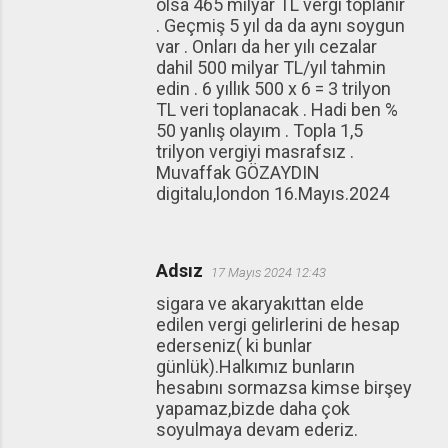
olsa 465 milyar TL vergi toplanır
. Geçmiş 5 yıl da da aynı soygun
var . Onları da her yılı cezalar
dahil 500 milyar TL/yıl tahmin
edin . 6 yıllık 500 x 6 = 3 trilyon
TL veri toplanacak . Hadi ben %
50 yanlış olayım . Topla 1,5
trilyon vergiyi masrafsız .
Muvaffak GÖZAYDIN
digitalu,london 16.Mayıs.2024
Adsız
17 Mayıs 2024 12:43
sigara ve akaryakıttan elde
edilen vergi gelirlerini de hesap
ederseniz( ki bunlar
günlük).Halkımız bunların
hesabını sormazsa kimse birşey
yapamaz,bizde daha çok
soyulmaya devam ederiz.