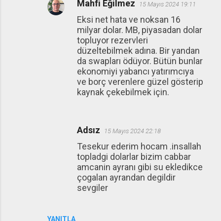
Mahfi Eğilmez
15 Mayıs 2024 19:11
Eksi net hata ve noksan 16
milyar dolar. MB, piyasadan dolar
topluyor rezervleri
düzeltebilmek adına. Bir yandan
da swapları ödüyor. Bütün bunlar
ekonomiyi yabancı yatırımcıya
ve borç verenlere güzel gösterip
kaynak çekebilmek için.
Adsız
15 Mayıs 2024 22:18
Tesekur ederim hocam .insallah
topladgi dolarlar bizim cabbar
amcanin ayranı gibi su ekledikce
çogalan ayrandan degildir
sevgiler
YANITLA