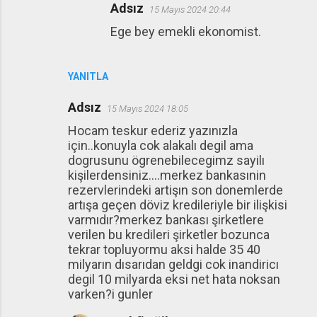
Adsız
15 Mayıs 2024 20:44
Ege bey emekli ekonomist.
YANITLA
Adsız
15 Mayıs 2024 18:05
Hocam teskur ederiz yazınızla
için..konuyla cok alakalı degil ama
dogrusunu ögrenebilecegimz sayilı
kişilerdensiniz....merkez bankasınin
rezervlerindeki artişın son donemlerde
artışa geçen döviz kredileriyle bir ilişkisi
varmıdır?merkez bankası şirketlere
verilen bu kredileri şirketler bozunca
tekrar topluyormu aksi halde 35 40
milyarın dısarıdan geldgi cok inandiricı
degil 10 milyarda eksi net hata noksan
varken?i gunler