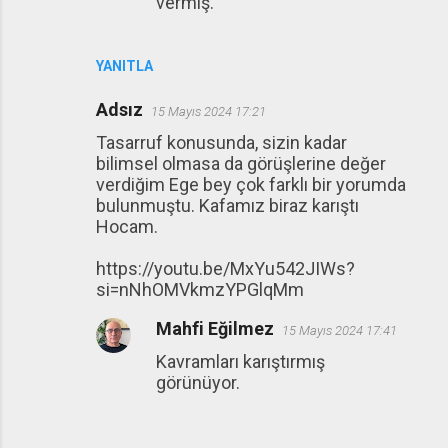
vermiş.
YANITLA
Adsız
15 Mayıs 2024 17:21
Tasarruf konusunda, sizin kadar
bilimsel olmasa da görüşlerine değer
verdiğim Ege bey çok farklı bir yorumda
bulunmuştu. Kafamız biraz karıştı
Hocam.
https://youtu.be/MxYu542JIWs?
si=nNhOMVkmzYPGlqMm
Mahfi Eğilmez
15 Mayıs 2024 17:41
Kavramları karıştırmış
görünüyor.