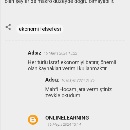
olan şeyler de makro düzeyde doğru olmayabilir.
ekonomi felsefesi
Adsız
15 Mayıs 2024 15:22
Y
Her türlü israf ekonomiyi batırır, önemli
o
olan kaynakları verimli kullanmaktır.
r
Adsız
u
16 Mayıs 2024 01:25
m
Mahfi Hocam ,ara vermiştiniz
zevkle okudum..
l
a
r
ONLINELEARNING
16 Mayıs 2024 13:14