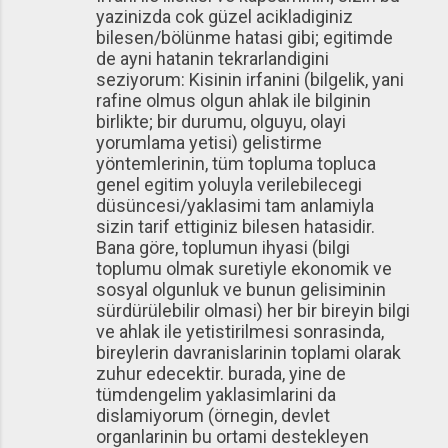
yazinizda cok güzel acikladiginiz
bilesen/bölünme hatasi gibi; egitimde
de ayni hatanin tekrarlandigini
seziyorum: Kisinin irfanini (bilgelik, yani
rafine olmus olgun ahlak ile bilginin
birlikte; bir durumu, olguyu, olayi
yorumlama yetisi) gelistirme
yöntemlerinin, tüm topluma topluca
genel egitim yoluyla verilebilecegi
düsüncesi/yaklasimi tam anlamiyla
sizin tarif ettiginiz bilesen hatasidir.
Bana göre, toplumun ihyasi (bilgi
toplumu olmak suretiyle ekonomik ve
sosyal olgunluk ve bunun gelisiminin
sürdürülebilir olmasi) her bir bireyin bilgi
ve ahlak ile yetistirilmesi sonrasinda,
bireylerin davranislarinin toplami olarak
zuhur edecektir. burada, yine de
tümdengelim yaklasimlarini da
dislamiyorum (örnegin, devlet
organlarinin bu ortami destekleyen