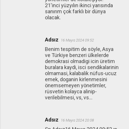
21'inci yüzyılın ikinci yarısında
sanırım çok farklı bir dünya
olacak.
Adsız
16 Mayıs 2024 09:52
Benim tespitim de söyle, Asya
ve Türkiye benzeri ülkelerde
demokrasi olmadigi icin üretim
buralara kaydi, isci sendikalarinin
olmamasi, kalabalik nüfus-ucuz
emek, doganin kirlenmesini
önemsemeyen yönetimler,
rüsvetin kolayca alinip-
verilebilmesi, vs, vs...
Adsız
16 Mayıs 2024 20:08