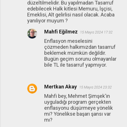
düzeltilmelidir. Bu yapılmadan Tasarruf
edebilecek Halk kitlesi Memuru, İşçisi,
Emeklisi, Alt gelirlisi nasıl olacak. Acaba
yanılıyor muyum ?
Mahfi Eğilmez
15 Mayıs 2024 17:32
Enflasyon meselesini
çözmeden halkımızdan tasarruf
beklemek mümkün değildir.
Bugün geçim sorunu olmayanlar
bile TL ile tasarruf yapmıyor.
Mertkan Akay
15 Mayıs 2024 23:32
Mahfi bey, Mehmet Şimşek'in
uyguladığı program gerçekten
enflasyonu düşürmeye yönelik
mi? Yönelikse başarı şansı var
mı?