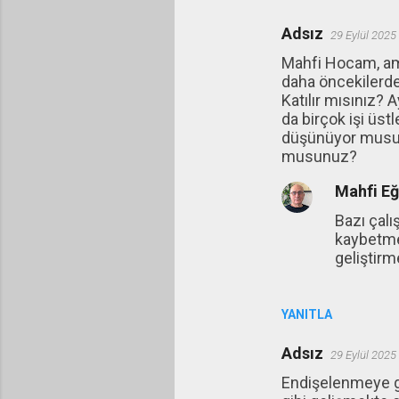
Adsız
29 Eylül 2025
Mahfi Hocam, ama
daha öncekilerden 
Katılır mısınız? A
da birçok işi üst
düşünüyor musun
musunuz?
Mahfi E
Bazı çalı
kaybetme
geliştirm
YANITLA
Adsız
29 Eylül 2025
Endişelenmeye ge