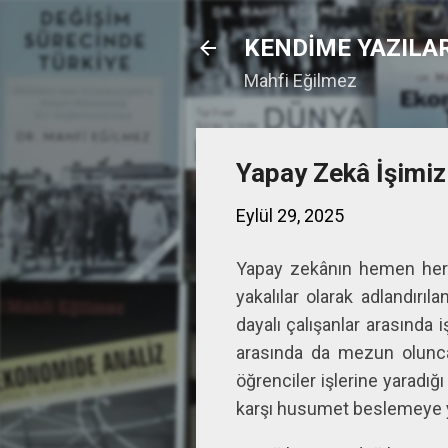
KENDİME YAZILA
Mahfi Eğilmez
Yapay Zekâ İşimiz
Eylül 29, 2025
Yapay zekânın hemen her 
yakalılar olarak adlandırıl
dayalı çalışanlar arasında 
arasında da mezun olunca
öğrenciler işlerine yaradığ
karşı husumet beslemeye y