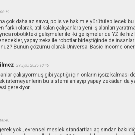
 08:19
 çok daha az savcı, polis ve hakimle yürütülebilecek bu i
farklı olarak, atıl kalan çalışanlara yeni iş alanları yarat
yrıca robotikteki gelişmeler ile -ki gelişmeler de YZ ile hız
lenecekler, yapay zeka ile robotlar birleştiğinde de insanla
uz? Bunun çözümü olarak Universal Basic Income önerili
ğilmez
29 Eylül 2025 10:45
şanlar çalışıyormuş gibi yaptığı için onların işsiz kalması d
k istemeyenlerin bu sistemi anlayıp yapay zekâdan da yar
esi gerekiyor.
 08:40
rek yok , evrensel meslek standartları açısından bakıldı