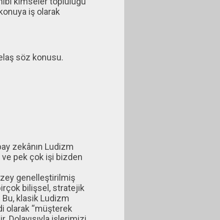
ahibi kimseler topluluğu
konuya iş olarak
telaş söz konusu.
yapay zekânın Ludizm
u ve pek çok işi bizden
zey genelleştirilmiş
ok bilişsel, stratejik
. Bu, klasik Ludizm
di olarak “müşterek
. Dolayısıyla işlerimizi