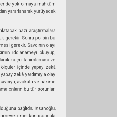
 ileride yok olmaya mahkûm
âdan yararlanarak yürüyecek
nlatacak bazı araştırmalara
k gerekir. Sonra polisin bu
esi gerekir. Savcının olayı
âkimin iddianameyi okuyup,
 olarak suçu tanımlaması ve
 ölçüler içinde yapay zekâ
a yapay zekâ yardımıyla olay
, savcıya, avukata ve hâkime
ma onların bu tür sorunları
lduğuna bağlıdır. İnsanoğlu,
üşünmeye itme konusundaki