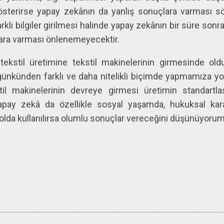
österirse yapay zekânın da yanlış sonuçlara varması sö
rklı bilgiler girilmesi halinde yapay zekânın bir süre sonra
çlara varması önlenemeyecektir.
tekstil üretimine tekstil makinelerinin girmesinde old
ünkünden farklı ve daha nitelikli biçimde yapmamıza yol
til makinelerinin devreye girmesi üretimin standartl
apay zekâ da özellikle sosyal yaşamda, hukuksal karar
yolda kullanılırsa olumlu sonuçlar vereceğini düşünüyorum