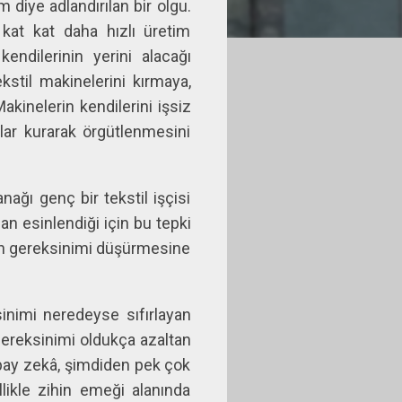
 diye adlandırılan bir olgu.
 kat kat daha hızlı üretim
endilerinin yerini alacağı
ekstil makinelerini kırmaya,
akinelerin kendilerini işsiz
alar kurarak örgütlenmesini
nağı genç bir tekstil işçisi
an esinlendiği için bu tepki
lan gereksinimi düşürmesine
nimi neredeyse sıfırlayan
gereksinimi oldukça azaltan
apay zekâ, şimdiden pek çok
llikle zihin emeği alanında