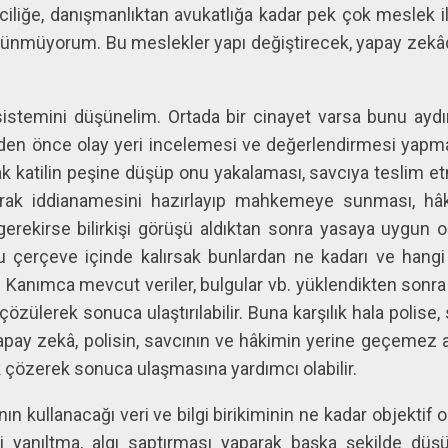
liğe, danışmanlıktan avukatlığa kadar pek çok meslek
üşünmüyorum. Bu meslekler yapı değiştirecek, yapay zek
 sistemini düşünelim. Ortada bir cinayet varsa bunu aydı
den önce olay yeri incelemesi ve değerlendirmesi yapma
k katilin peşine düşüp onu yakalaması, savcıya teslim etm
urarak iddianamesini hazırlayıp mahkemeye sunması, h
gerekirse bilirkişi görüşü aldıktan sonra yasaya uygun
u çerçeve içinde kalırsak bunlardan ne kadarı ve hangi
? Kanımca mevcut veriler, bulgular vb. yüklendikten sonr
özülerek sonuca ulaştırılabilir. Buna karşılık hala polise
ay zekâ, polisin, savcının ve hâkimin yerine geçemez a
ak çözerek sonuca ulaşmasına yardımcı olabilir.
ın kullanacağı veri ve bilgi birikiminin ne kadar objektif o
ni yanıltma, algı saptırması yaparak başka şekilde d