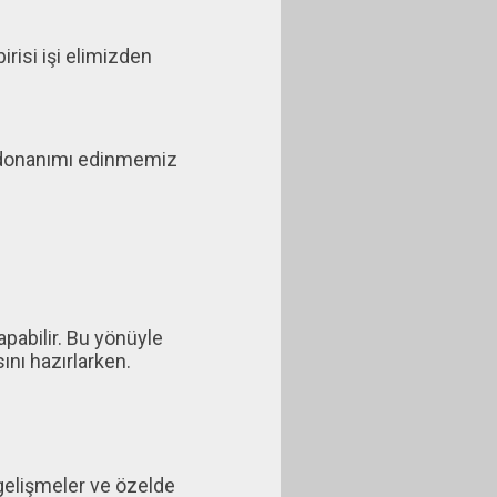
risi işi elimizden
ek donanımı edinmemiz
pabilir. Bu yönüyle
ını hazırlarken.
gelişmeler ve özelde