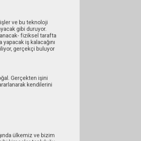
şler ve bu teknoloji
mayacak gibi duruyor.
lanacak- fiziksel tarafta
ra yapacak iş kalacağını
yor, gerçekçi buluyor
oğal. Gerçekten işini
arlanarak kendilerini
ğında ülkemiz ve bizim