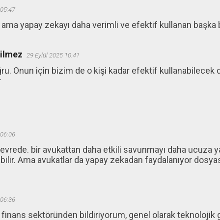
 05:47
ama yapay zekayı daha verimli ve efektif kullanan başka bi
ğilmez
29 Eylül 2025 10:41
ru. Onun için bizim de o kişi kadar efektif kullanabilec
r
 06:06
devrede. bir avukattan daha etkili savunmayı daha ucuza ya
bilir. Ama avukatlar da yapay zekadan faydalanıyor dosyas
 06:36
inans sektöründen bildiriyorum, genel olarak teknolojik 