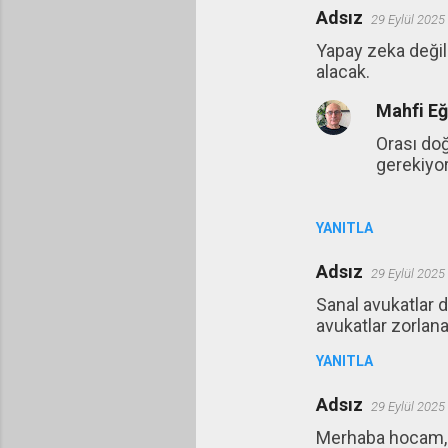
Adsız
29 Eylül 2025
Y
Yapay zeka değil 
o
alacak.
r
Mahfi E
u
m
Orası doğ
gerekiyo
l
a
r
YANITLA
Adsız
29 Eylül 2025
Sanal avukatlar 
avukatlar zorlana
YANITLA
Adsız
29 Eylül 2025
Merhaba hocam, f