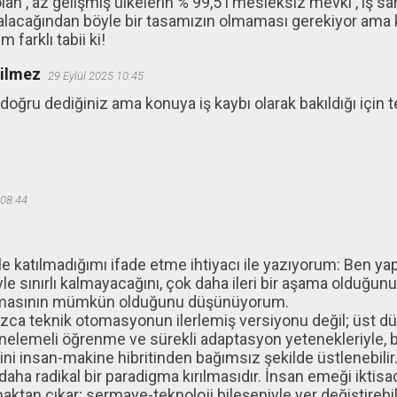
lan , az gelişmiş ülkelerin % 99,5 i mesleksiz mevki , iş s
ıralacağından böyle bir tasamızın olmaması gerekiyor ama 
 farklı tabii ki!
ğilmez
29 Eylül 2025 10:45
doğru dediğiniz ama konuya iş kaybı olarak bakıldığı için 
 08:44
kle katılmadığımı ifade etme ihtiyacı ile yazıyorum: Ben 
yle sınırlı kalmayacağını, çok daha ileri bir aşama olduğun
pmasının mümkün olduğunu düşünüyorum.
ızca teknik otomasyonun ilerlemiş versiyonu değil; üst dü
elemeli öğrenme ve sürekli adaptasyon yetenekleriyle, birç
ini insan-makine hibritinden bağımsız şekilde üstlenebilir
aha radikal bir paradigma kırılmasıdır. İnsan emeği iktisa
ktan çıkar; sermaye-teknoloji bileşeniyle yer değiştirebilir