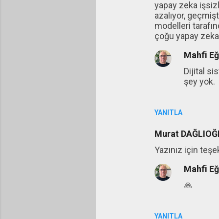
yapay zeka işsizli
azalıyor, geçmişt
modelleri tarafın
çoğu yapay zeka i
Mahfi E
Dijital s
şey yok.
YANITLA
Murat DAĞLIOĞ
Yazınız için teşe
Mahfi E
🙏
YANITLA