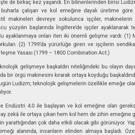
şte de birkaç kez yaşandı. En bilinenlerinden birisi Ludizm
e buharla çalışan ve kol emeğine dayalı üretime göre
til makineleri devreye sokulunca işçiler, makinelerin k
cu yüzyılın başlarında İngiltere’de işçiler ayaklanarak t
u ayaklanmaya onları iten iki önemli gelişme vardı: (1) M
kuları. (2) 1799’da yürürlüğe giren ve işçilerin sendik
rleşme Yasası (1799 – 1800 Combination Act.)
eknolojik gelişmeye başkaldırı niteliğindeki bu olayın daya
da bir örgü makinesini kırarak ortaya koyduğu başkaldırıd
 Bugün Ludizm; teknolojik gelişmelerin özellikle emeğe o
ılıyor.
Endüstri 4.0 ile başlayan ve kol emeğine olan gereksi
pay zekâ ile ortaya çıkan hem kol hem de zihin emeğine 
in yarattığından çok daha etkili olacak gibi görünüyor. Y
 emeği alanında, insanların elinden almaya başladı. Öze