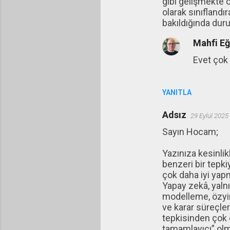
gibi gelişmekte o
olarak sınıfland
bakıldığında durum
Mahfi E
Evet çok 
YANITLA
Adsız
29 Eylül 2025
Sayın Hocam;
Yazınıza kesinli
benzeri bir tepki
çok daha iyi ya
Yapay zekâ, yaln
modelleme, özyin
ve karar süreçler
tepkisinden çok d
tamamlayıcı” olma