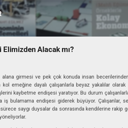
Ana içeriğe atla
R
i Elimizden Alacak mı?
alana girmesi ve pek çok konuda insan becerilerinden
an kol emeğine dayalı çalışanlarla beyaz yakalılar olara
işlerini kaybetme endişesi yaratıyor. Bu durum çalışanlarla 
 iş bulamama endişesi giderek büyüyor. Çalışanlar, se
ı sürece saygı duysalar da sonrasında kendilerine rakip 
öneliyorlar.