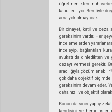
öğretmenlikten muhasebeci
kabul ediliyor. Ben öyle d
ama yok olmayacak.
Bir cinayet, katil ve ceza
gereksinim vardır. Her şey
incelemelerden yararlanara
inceleyip, bağlantıları k
avukatı da dinledikten ve 
cezayı vermesi gerekir. B
aracılığıyla çözümlenebilir
çok daha objektif biçimde ç
gereksinim devam eder. Yap
daha hızlı ve objektif olar
Bunun da sınırı yapay zekân
kendisini ve hemcinsleri