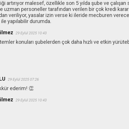
ği artırıyor malesef, özellikle son 5 yılda şube ve çalışan s
e uzman personeller tarafından verilen bir çok kredi karar
dan veriliyor, yasalar izin verse ki ileride mecburen verecek
le yapılabilir durumda.
ğilmez
29 Eylül 2025 10:43
istemler konuları şubelerden çok daha hızlı ve etkin yürüteb
LU
29 Eylül 2025 07:26
kkür ederim! 👏
ğilmez
29 Eylül 2025 10:43