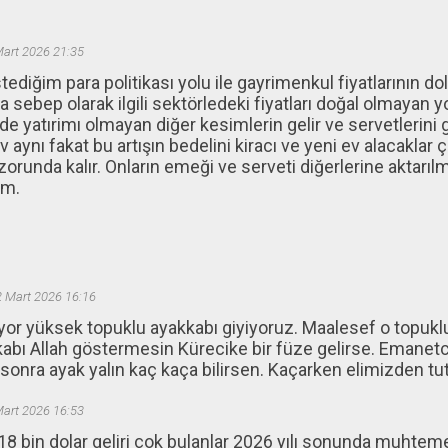
Mart 2026 21:35
ediğim para politikası yolu ile gayrimenkul fiyatlarının do
 sebep olarak ilgili sektörledeki fiyatları doğal olmayan y
de yatırimı olmayan diğer kesimlerin gelir ve servetlerini
v aynı fakat bu artışın bedelini kiracı ve yeni ev alacaklar
runda kalır. Onların emeği ve serveti diğerlerine aktarılm
am.
2 Mart 2026 16:16
r yüksek topuklu ayakkabı giyiyoruz. Maalesef o topukl
bı Allah göstermesin Kürecike bir füze gelirse. Emanetc
 sonra ayak yalın kaç kaça bilirsen. Kaçarken elimizden tu
Mart 2026 16:53
 18 bin dolar geliri çok bulanlar 2026 yılı sonunda muhtemel