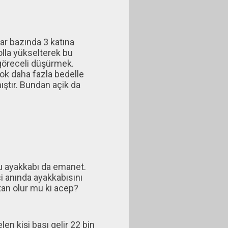
lar bazında 3 katına
olla yükselterek bu
 göreceli düşürmek.
 çok daha fazla bedelle
ıştır. Bundan açik da
u ayakkabı da emanet.
i anında ayakkabısını
tan olur mu ki acep?
en kişi bası gelir 22 bin