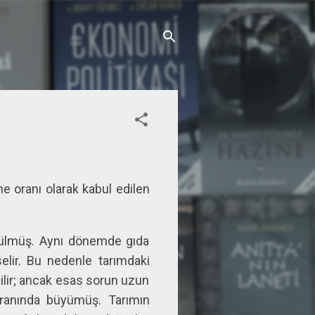
e oranı olarak kabul edilen
üçülmüş. Aynı dönemde gıda
selir. Bu nedenle tarımdaki
abilir; ancak esas sorun uzun
 oranında büyümüş. Tarımın