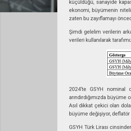
küçüldüğü, sanayide kapasi
ekonomi, büyümenin niteliğ
zaten bu zayıflamayı önced
Şimdi gelelim verilerin ar
verileri kullanılarak tarafım
2024’te GSYH nominal ol
arındırdığımızda büyüme ora
Asıl dikkat çekici olan do
büyüme değişiyor, deflatör 
GSYH Türk Lirası cinsinden 