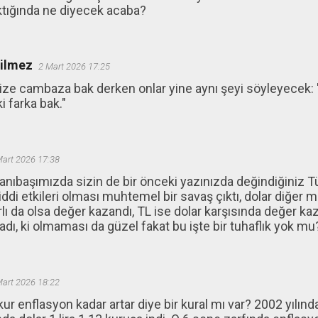
ktığında ne diyecek acaba?
ğilmez
2 Mart 2026 17:25
size cambaza bak derken onlar yine aynı şeyi söyleyecek: 
i farka bak."
Mart 2026 17:38
nıbaşımızda sizin de bir önceki yazınızda değindiğiniz 
ddi etkileri olması muhtemel bir savaş çıktı, dolar diğer m
ırlı da olsa değer kazandı, TL ise dolar karşısında değer ka
adı, ki olmaması da güzel fakat bu işte bir tuhaflık yok mu
Mart 2026 18:22
 kur enflasyon kadar artar diye bir kural mı var? 2002 yılınd