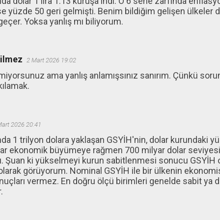
nda dolar 1 lira 1.13 kuruşa indi. O 6 sene zarfında enflasy
 yüzde 50 geri gelmişti. Benim bildiğim gelişen ülkeler dö
eçer. Yoksa yanlış mı biliyorum.
ğilmez
2 Mart 2026 19:02
lmiyorsunuz ama yanlış anlamışsınız sanırım. Çünkü sorun
kılamak.
Mart 2026 20:41
nda 1 trilyon dolara yaklaşan GSYİH'nin, dolar kurundaki y
adar ekonomik büyümeye rağmen 700 milyar dolar seviyesi
. Şuan ki yükselmeyi kurun sabitlenmesi sonucu GSYİH 
larak görüyorum. Nominal GSYİH ile bir ülkenin ekonomis
uçları vermez. En doğru ölçü birimleri genelde sabit ya
.