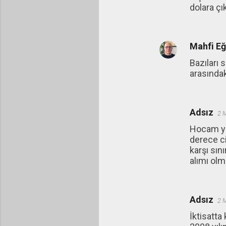
dolara çı
Mahfi E
Bazıları 
arasındak
Adsız
2 
Hocam ya
derece ci
karşı sın
alımı olm
Adsız
2 
İktisatta