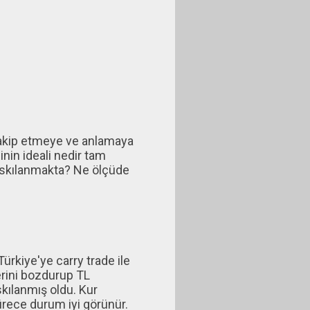
ı takip etmeye ve anlamaya
inin ideali nedir tam
baskılanmakta? Ne ölçüde
ürkiye'ye carry trade ile
lerini bozdurup TL
kılanmış oldu. Kur
rece durum iyi görünür.