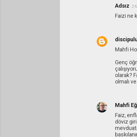
Adsız
2 
Faizi ne 
discipul
Mahfi H
Genç öğre
çalışıyor
olarak? F
olmalı ve
Mahfi E
Faiz, enf
döviz gir
mevduata,
baskılan