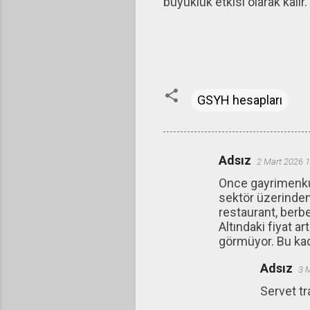
büyüklük etkisi olarak kalır.
GSYH hesapları
Adsız
2 Mart 2026 1
Y
Once gayrimenkul 
o
sektör üzerinden 
r
restaurant, berbe
u
Altındaki fiyat ar
görmüyor. Bu kad
m
l
Adsız
3 
a
Servet tr
r