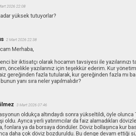
Mart 2026 22:08
kadar yüksek tutuyorlar?
us
2 Mart 2026 22:38
ocam Merhaba,
nci bir iktisatçı olarak hocamın tavsiyesi ile yazılarınız
um, öncelikle yazılarınız için teşekkür ederim. Kur yönetim
aiz gereğinden fazla tutularak, kur gereğinden fazla mı 
 bunun yanı sıra neler yapılmalıdır?
ğilmez
3 Mart 2026 07:46
lasyonun oldukça altındaydı sonra yükseltildi, öyle olunca T
işi oldu. Ayrıca yerli yatırımcılar da faiz alamadıkları döviz
 fonlara ya da borsaya döndüler. Döviz bollaşınca kur bas
ınca daha çok döviz bozduruldu. Bu denge devam ettiği sü