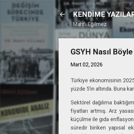
KENDİME YAZILA
Mahfi Eğilmez
GSYH Nasıl Böyle
Mart 02, 2026
Türkiye ekonomisinin 2025 
yüzde 5’in altında. Buna karşı
Sektörel dağılıma baktığı
fiyatları artmış. Arz yasa
küçülme ile gıda enflasyonu 
süredir biriken yapısal e