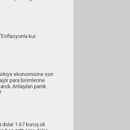
"Enflasyonla kur
Türkiye ekonomisine son
ajör para birimlerine
zandı. Anlaşılan panik
?
a dolar 1.67 kuruş idi