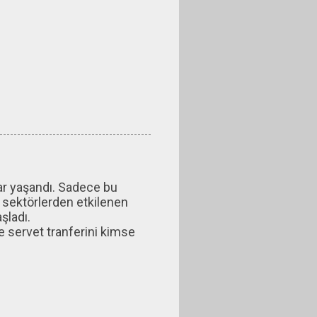
lar yaşandı. Sadece bu
u sektörlerden etkilenen
şladı.
 ve servet tranferini kimse