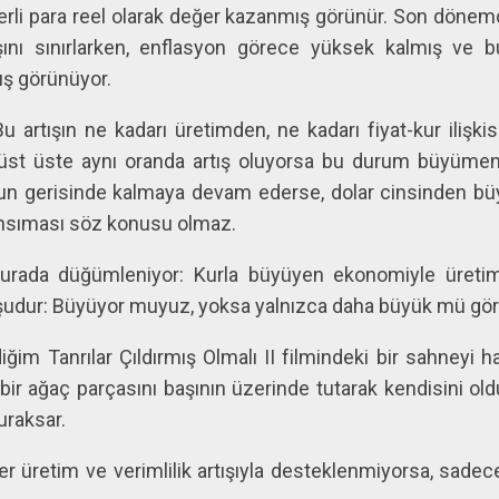
 yerli para reel olarak değer kazanmış görünür. Son dönem
ışını sınırlarken, enflasyon görece yüksek kalmış ve
ış görünüyor.
u artışın ne kadarı üretimden, ne kadarı fiyat-kur ilişk
 üst üste aynı oranda artış oluyorsa bu durum büyümen
nun gerisinde kalmaya devam ederse, dolar cinsinden büyük
yansıması söz konusu olmaz.
urada düğümleniyor: Kurla büyüyen ekonomiyle üreti
 şudur: Büyüyor muyuz, yoksa yalnızca daha büyük mü gö
ğim Tanrılar Çıldırmış Olmalı II filmindeki bir sahneyi hat
bir ağaç parçasını başının üzerinde tutarak kendisini o
duraksar.
er üretim ve verimlilik artışıyla desteklenmiyorsa, sadece 