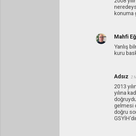
2008 yılı
neredeyse
konuma g
Mahfi E
Yanlış bi
kuru bas
Adsız
2 
2013 yılı
yılına k
doğruydu
gelmesi o
doğru son
GSYİH'dir