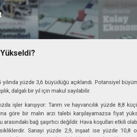
Ana içeriğe atla
R
 Yükseldi?
yılında yüzde 3,6 büyüdüğü açıklandı. Potansiyel büyüm
lık, dalgalı bir yıl için makul sayılabilir.
mızda işler karışıyor: Tarım ve hayvancılık yüzde 8,8 k
sına göre bir malın arzı talebi karşılayamazsa fiyat yük
arasındaki bağ şaşırtıcı değildir. Hava koşulları etkili ol
ksikliklerdir. Sanayi yüzde 2,9, inşaat ise yüzde 10,8