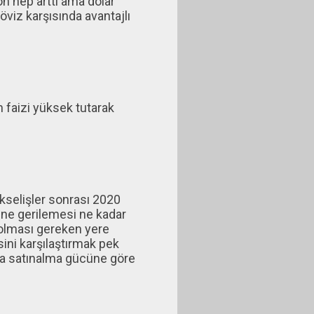
on hep arttı ama dolar
viz karşısında avantajlı
 faizi yüksek tutarak
ükselişler sonrası 2020
ne gerilemesi ne kadar
olması gereken yere
ini karşılaştırmak pek
 da satınalma gücüne göre