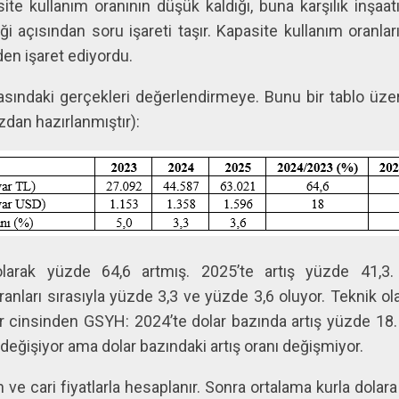
te kullanım oranının düşük kaldığı, buna karşılık inşaat
i açısından soru işareti taşır. Kapasite kullanım oranla
en işaret ediyordu.
kasındaki gerçekleri değerlendirmeye. Bunu bir tablo üze
ızdan hazırlanmıştır):
arak yüzde 64,6 artmış. 2025’te artış yüzde 41,3
nları sırasıyla yüzde 3,3 ve yüzde 3,6 oluyor. Teknik ola
lar cinsinden GSYH: 2024’te dolar bazında artış yüzde 18
değişiyor ama dolar bazındaki artış oranı değişmiyor.
ve cari fiyatlarla hesaplanır. Sonra ortalama kurla dolara 