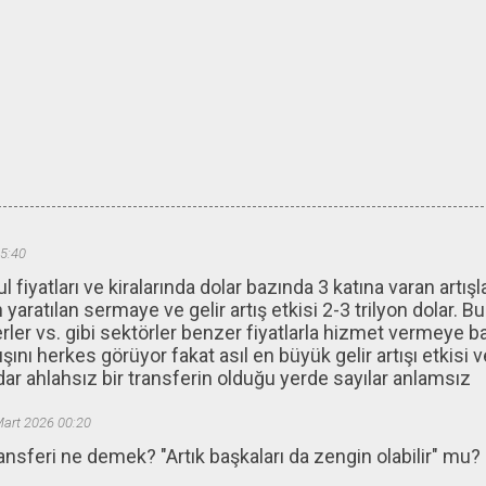
5:40
fiyatları ve kiralarında dolar bazında 3 katına varan artış
yaratılan sermaye ve gelir artış etkisi 2-3 trilyon dolar. B
rler vs. gibi sektörler benzer fiyatlarla hizmet vermeye ba
tışını herkes görüyor fakat asıl en büyük gelir artışı etkisi
ar ahlahsız bir transferin olduğu yerde sayılar anlamsız
Mart 2026 00:20
ansferi ne demek? "Artık başkaları da zengin olabilir" mu?