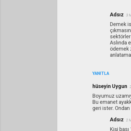
Adsız
3 
Demek ist
çıkmasına
sektörler
Aslında e
ödemek zo
anlatam
YANITLA
hüseyin Uygun
Boyumuz uzamıyo
Bu emanet ayakka
geri ister. Ondan
Adsız
2 
Kişi bası