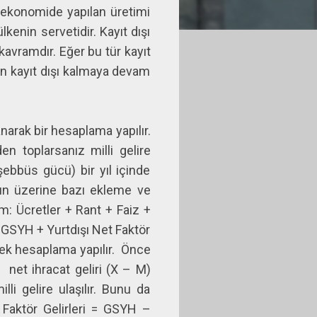
r ekonomide yapılan üretimi
kenin servetidir. Kayıt dışı
kavramdır. Eğer bu tür kayıt
rşın kayıt dışı kalmaya devam
anarak bir hesaplama yapılır.
en toplarsanız milli gelire
şebbüs gücü) bir yıl içinde
bunun üzerine bazı ekleme ve
m: Ücretler + Rant + Faiz +
 = GSYH + Yurtdışı Net Faktör
ek hesaplama yapılır.
Önce
e
net ihracat geliri (X – M)
li gelire ulaşılır. Bunu da
Faktör Gelirleri = GSYH –