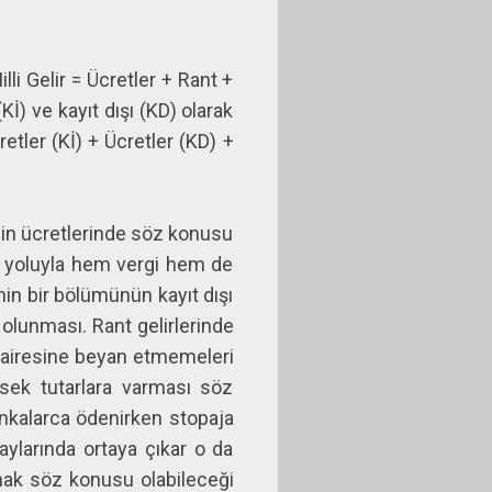
illi Gelir = Ücretler + Rant +
İ) ve kayıt dışı (KD) olarak
etler (Kİ) + Ücretler (KD) +
inin ücretlerinde söz konusu
ası yoluyla hem vergi hem de
nin bir bölümünün kayıt dışı
olunması. Rant gelirlerinde
i dairesine beyan etmemeleri
sek tutarlara varması söz
ankalarca ödenirken stopaja
laylarında ortaya çıkar o da
almak söz konusu olabileceği