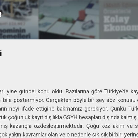
Ana içeriğe atla
R
i
rı yine güncel konu oldu. Bazılarına göre Türkiye’de kayı
 bile göstermiyor. Gerçekten böyle bir şey söz konusu o
rın neyi ifade ettiğine bakmamız gerekiyor. Çünkü Türki
üyük çoğunluk kayıt dışılıkla GSYH hesapları dışında kalmış
iş kazançla özdeşleştirmektedir. Çoğu kez akım ve st
 çok yakın kavramlar olan ve o nedenle sık sık birbiri yerine