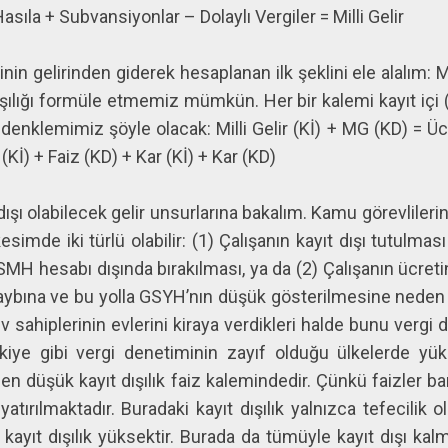
asıla + Subvansiyonlar – Dolaylı Vergiler = Milli Gelir
rinin gelirinden giderek hesaplanan ilk şeklini ele alalım: M
ışılığı formüle etmemiz mümkün. Her bir kalemi kayıt içi (K
denklemimiz şöyle olacak: Milli Gelir (Kİ) + MG (KD) = Ücr
(Kİ) + Faiz (KD) + Kar (Kİ) + Kar (KD)
şı olabilecek gelir unsurlarına bakalım. Kamu görevliler
kesimde iki türlü olabilir: (1) Çalışanın kayıt dışı tutulm
MH hesabı dışında bırakılması, ya da (2) Çalışanın ücreti
aybına ve bu yolla GSYH’nın düşük gösterilmesine neden 
ev sahiplerinin evlerini kiraya verdikleri halde bunu verg
iye gibi vergi denetiminin zayıf olduğu ülkelerde yük
 düşük kayıt dışılık faiz kalemindedir. Çünkü faizler b
yatırılmaktadır. Buradaki kayıt dışılık yalnızca tefecilik o
e kayıt dışılık yüksektir. Burada da tümüyle kayıt dışı k