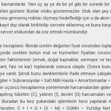
avramlardır. Yani üç ay ya da bir yıl gibi bir sürede bi
rleri gösterir. Bunlar stoku göstermezler. Stok olan şey ül
arına girmemiş miktarı ölçmeyi hedeflediği için o da akım 
 kayıt dışı olarak biriktirilip servete eklenmiş ve buna ka
şı servet stokundan da söz etmek mümkündür.
de hesaplanır. İlkinde üretim değerleri fiyat cinsinden topl
çinde üretilen bütün mal ve hizmetleri fiyatları cinsind
retim faktörlerinin (emek, doğal kaynaklar, sermaye ve te
, rant, faiz ve kar) toplanarak sonuca ulaşılır. (Sonra 
ya varılır. Şimdi bunu denklemlerle ifade etmeye çalışalı
Vergiler + Subvansiyolar = Safi Milli Hasıla + Amortismanlar
elirin üçüncü hesaplanma yönteminde harcamalardan gider
pılmış tüketim (C), yatırım (I), devlet (G) harcamaları v
uradan bu kez yukarıdaki işlemlerin tersi yapılarak mil
sterelim: C + I + G + (X – M) = GSMH – Yurtdışı Net 