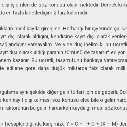
yıt dışı işlemleri de söz konusu olabilmektedir. Demek ki 
en fazla lanetlediğimiz faiz kalemidir.
ıkların nasıl kayda girdiğine. Herhangi bir işyerinde çalışan
kayıt dışı olarak aldığını, kendisine kayıt dışı olarak ver
 sağlandığını varsayalım. Ve yine düşünelim ki bu ücretli 
yıt dışı olarak aldığı paranın tümünü de tasarruf ediyor
önem kazanır. Bu ücretli, tasarrufunu bankaya yatırıyo
lde edilene göre daha düşük miktarda faiz olarak milli 
gulama aynı şekilde diğer gelir türleri için de geçerli. Do
erken kayıt dışı kalması söz konusu olsa bile o geliri h
tim faktörünün bu geliri harcarken kayda girmesi söz konu
hesaplandığında karşımıza Y = C + I + G + (X – M) denk