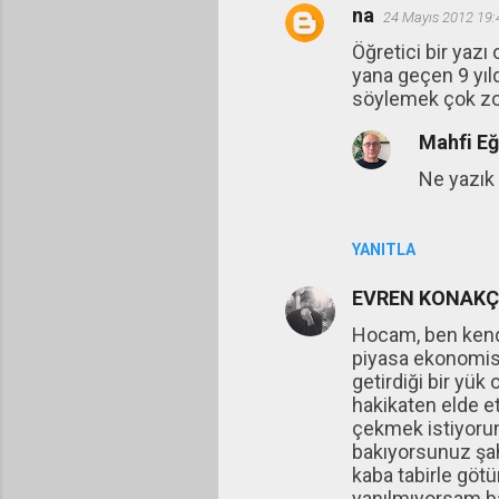
na
24 Mayıs 2012 19:
Y
Öğretici bir yazı
o
yana geçen 9 yıl
r
söylemek çok zo
u
Mahfi E
m
Ne yazık 
l
a
r
YANITLA
EVREN KONAKÇ
Hocam, ben kendim
piyasa ekonomisin
getirdiği bir yük
hakikaten elde ett
çekmek istiyorum 
bakıyorsunuz şahı
kaba tabirle göt
yanılmıyorsam bat