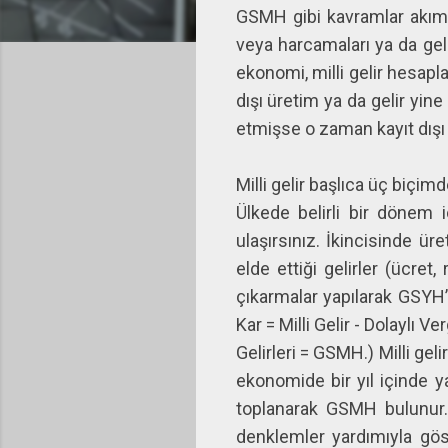
GSMH gibi kavramlar akım k
veya harcamaları ya da geli
ekonomi, milli gelir hesapl
dışı üretim ya da gelir yine
etmişse o zaman kayıt dı
Milli gelir başlıca üç biçim
Ülkede belirli bir dönem i
ulaşırsınız. İkincisinde ü
elde ettiği gelirler (ücret
çıkarmalar yapılarak GSYH’
Kar = Milli Gelir - Dolaylı 
Gelirleri = GSMH.) Milli g
ekonomide bir yıl içinde ya
toplanarak GSMH bulunur. B
denklemler yardımıyla gö