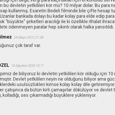
 bu devletin yetkilileri kör mü? 10 milyar dolar. Bu para n
ap kullanmış. Esaretin Bedeli filminde bile çifte hesap t
 Uzanlar bankada dolayı bu kadar kolay para elde edip par
 "büyükte" şirketleri aracılığı ile ki özellikle ithalat ihraca
ete ödenmeyen paralar hep sıkıntı olarak halka yansıtıldı.
ğilmez
24 Mayıs 2012 21:28
uğunuz çok taraf var.
ÖZEL
13 Ağustos 2020 10:11
pimiz de biliyoruz ki devletin yetkilileri kör olduğu için 10 
mıştır. Devlet yetkilileri neyin ne olduğunu biliyor ama g
klerdeki usulsüzlükleri kimse kolay kolay dile getiremiyor
r çatışınca da bütün kirli çamaşırlar dökülüyor ve devle
 kolladığı, ses çıkarmadığı büyüklere yükleniyor.