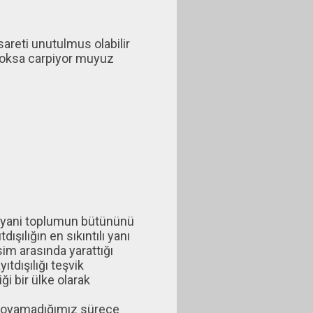
areti unutulmus olabilir
 yoksa carpiyor muyuz
r, yani toplumun bütününü
şılığın en sıkıntılı yanı
sim arasında yarattığı
ıtdışılığı teşvik
i bir ülke olarak
 koyamadığımız sürece