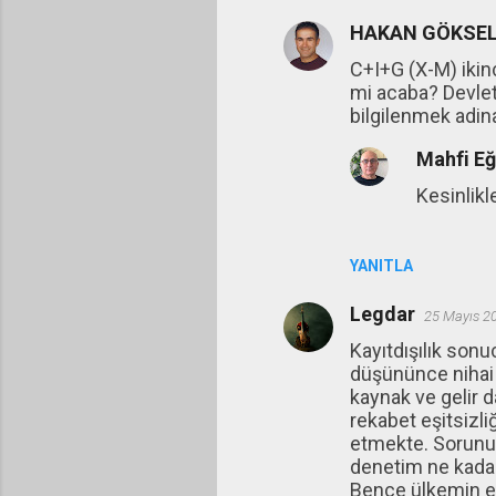
HAKAN GÖKSE
C+I+G (X-M) ikinc
mi acaba? Devlet 
bilgilenmek adin
Mahfi E
Kesinlikl
YANITLA
Legdar
25 Mayıs 2
Kayıtdışılık sonu
düşününce nihai k
kaynak ve gelir d
rekabet eşitsizliğ
etmekte. Sorunum
denetim ne kadar a
Bence ülkemin en