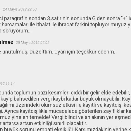
L
24 Mayıs 2012 22:50
i paragrafin sondan 3.satirinin sonunda G den sonra "+" is
harcamalari ile ithalat ile ihracat farkini topluyor muyuz
a soruyorum...
ğilmez
25 Mayıs 2012 05:02
e unutulmuş. Düzelttim. Uyarı için teşekkür ederim.
012 11:14
cunda toplumun bazı kesimleri ciddi bir gelir elde edebili
ayıp bahsedilen vergi kaybı kadar büyük olmayabilir. Kayıtdı
ağılımı üzerindeki olumsuz etkisi ile kayıtlı ve kayıtdışı ke
i. Ayrıca kayıtdışılıkla mücadelede gösterilen zayıflıklar kay
uz yine en temelde! Vergi bilnci ve ahlakının yerleşmediğ
rtarsa artsın etkinliği sınırlı olacaktır.
 büyük sorunu empati eksikliği. Karşımızdakinin yerine