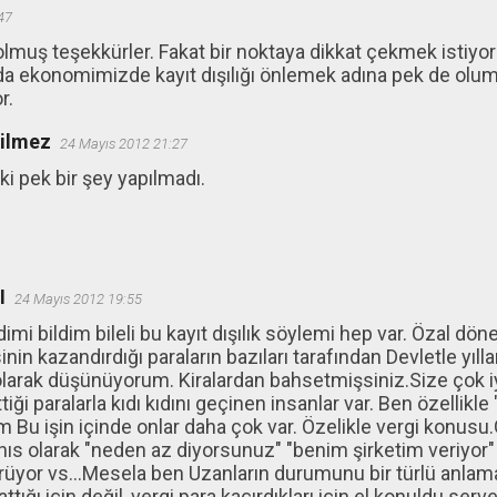
47
 olmuş teşekkürler. Fakat bir noktaya dikkat çekmek istiyo
da ekonomimizde kayıt dışılığı önlemek adına pek de olu
r.
ğilmez
24 Mayıs 2012 21:27
ki pek bir şey yapılmadı.
I
24 Mayıs 2012 19:55
i bildim bileli bu kayıt dışılık söylemi hep var. Özal dön
in kazandırdığı paraların bazıları tarafından Devletle yıl
 olarak düşünüyorum. Kiralardan bahsetmişsiniz.Size çok iy
iği paralarla kıdı kıdını geçinen insanlar var. Ben özellikle
Bu işin içinde onlar daha çok var. Özelikle vergi konusu.
s olarak "neden az diyorsunuz" "benim şirketim veriyor" d
ürüyor vs...Mesela ben Uzanların durumunu bir türlü anla
tığı için değil, vergi para kaçırdıkları için el konuldu ser