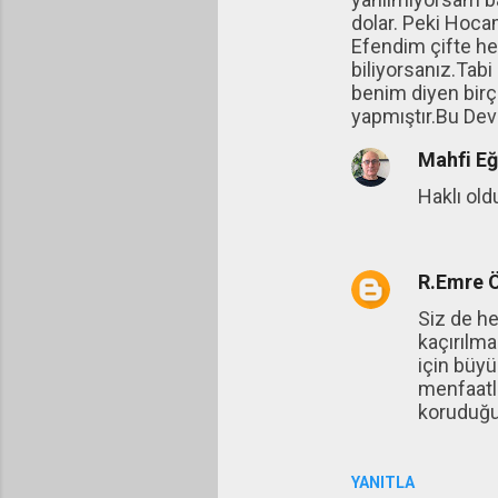
dolar. Peki Hocam
Efendim çifte hes
biliyorsanız.Tabi
benim diyen birçok
yapmıştır.Bu Devl
Mahfi E
Haklı old
R.Emre 
Siz de he
kaçırılma
için büyü
menfaatle
koruduğu,
YANITLA