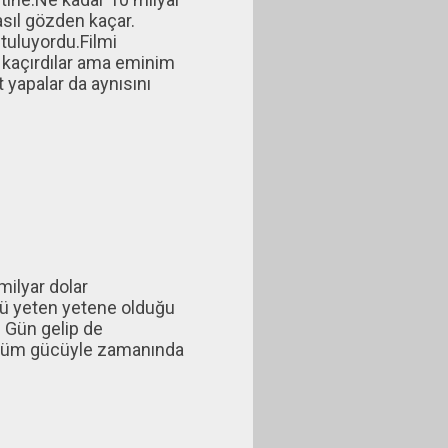
asıl gözden kaçar.
utuluyordu.Filmi
a kaçırdılar ama eminim
t yapalar da aynısını
milyar dolar
ücü yeten yetene olduğu
. Gün gelip de
t tüm gücüyle zamanında