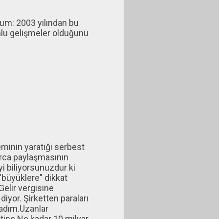
rum: 2003 yılından bu
mlu gelişmeler olduğunu
eminin yaratığı serbest
larca paylaşmasının
i biliyorsunuzdur ki
 "büyüklere" dikkat
Gelir vergisine
iyor. Şirketten paraları
madım.Uzanlar
vetine.Ne kadar 10 milyar