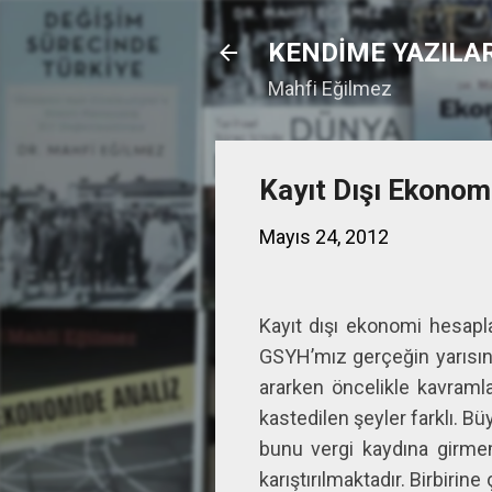
KENDİME YAZILA
Mahfi Eğilmez
Kayıt Dışı Ekonom
Mayıs 24, 2012
Kayıt dışı ekonomi hesapla
GSYH’mız gerçeğin yarısını
ararken öncelikle kavramla
kastedilen şeyler farklı. B
bunu vergi kaydına girmem
karıştırılmaktadır. Birbirine