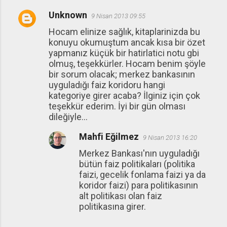
Unknown
9 Nisan 2013 09:55
Y
Hocam elinize sağlık, kitaplarinizda bu
o
konuyu okumuştum ancak kısa bir özet
r
yapmanız küçük bir hatirlatici notu gbi
u
olmuş, teşekkürler. Hocam benim şöyle
bir sorum olacak; merkez bankasının
m
uyguladığı faiz koridoru hangi
l
kategoriye girer acaba? İlginiz için çok
a
teşekkür ederim. İyi bir gün olması
dileğiyle...
r
Mahfi Eğilmez
9 Nisan 2013 16:20
Merkez Bankası'nın uyguladığı
bütün faiz politikaları (politika
faizi, gecelik fonlama faizi ya da
koridor faizi) para politikasının
alt politikası olan faiz
politikasına girer.