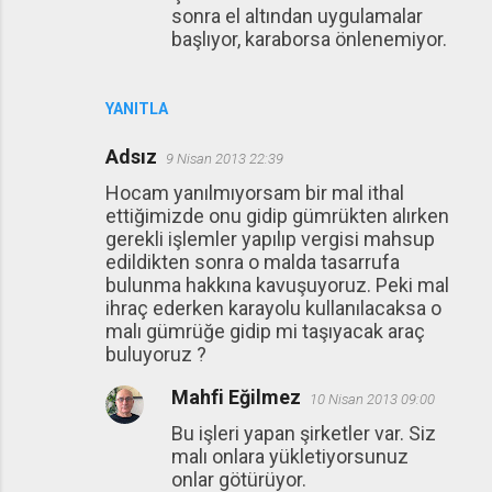
sonra el altından uygulamalar
başlıyor, karaborsa önlenemiyor.
YANITLA
Adsız
9 Nisan 2013 22:39
Hocam yanılmıyorsam bir mal ithal
ettiğimizde onu gidip gümrükten alırken
gerekli işlemler yapılıp vergisi mahsup
edildikten sonra o malda tasarrufa
bulunma hakkına kavuşuyoruz. Peki mal
ihraç ederken karayolu kullanılacaksa o
malı gümrüğe gidip mi taşıyacak araç
buluyoruz ?
Mahfi Eğilmez
10 Nisan 2013 09:00
Bu işleri yapan şirketler var. Siz
malı onlara yükletiyorsunuz
onlar götürüyor.