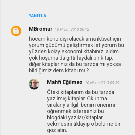
YANITLA
MBromur
10 Nisan 2013 00:12
hocam konu dışı olacak ama iktisat için
yorum gücümü geliştirmek istiyorum bu
yüzden kolay ekonomi kitabınızı aldım
çok hoşuma da gitti faydalı bir kitap.
diğer kitaplarınız da bu tarzda mı yoksa
bildiğimiz ders kitabı mı ?
Mahfi Eğilmez
10 Nisan 2013 09:39
Öteki kitaplarım da bu tarzda
yazılmış kitaplar. Okunma
sıralarıyla ilgili benim önerimi
öğrenmek isterseniz bu
blogdaki yazılar/kitaplar
sekmesini tıklayıp o bölüme bir
göz atın.