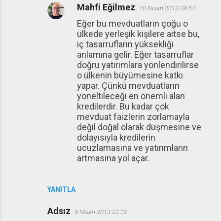
Mahfi Eğilmez
10 Nisan 2013 08:57
Eğer bu mevduatların çoğu o
ülkede yerleşik kişilere aitse bu,
iç tasarrufların yüksekliği
anlamına gelir. Eğer tasarruflar
doğru yatırımlara yönlendirilirse
o ülkenin büyümesine katkı
yapar. Çünkü mevduatların
yöneltileceği en önemli alan
kredilerdir. Bu kadar çok
mevduat faizlerin zorlamayla
değil doğal olarak düşmesine ve
dolayısıyla kredilerin
ucuzlamasına ve yatırımların
artmasına yol açar.
YANITLA
Adsız
9 Nisan 2013 22:32