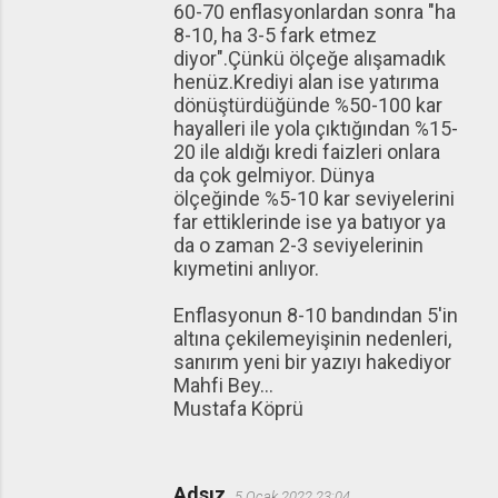
60-70 enflasyonlardan sonra "ha
8-10, ha 3-5 fark etmez
diyor".Çünkü ölçeğe alışamadık
henüz.Krediyi alan ise yatırıma
dönüştürdüğünde %50-100 kar
hayalleri ile yola çıktığından %15-
20 ile aldığı kredi faizleri onlara
da çok gelmiyor. Dünya
ölçeğinde %5-10 kar seviyelerini
far ettiklerinde ise ya batıyor ya
da o zaman 2-3 seviyelerinin
kıymetini anlıyor.
Enflasyonun 8-10 bandından 5'in
altına çekilemeyişinin nedenleri,
sanırım yeni bir yazıyı hakediyor
Mahfi Bey...
Mustafa Köprü
Adsız
5 Ocak 2022 23:04