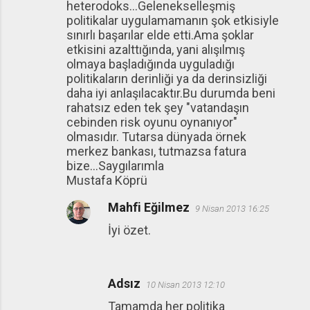
heterodoks...Gelenekselleşmiş
politikalar uygulamamanın şok etkisiyle
sınırlı başarılar elde etti.Ama şoklar
etkisini azalttığında, yani alışılmış
olmaya başladığında uyguladığı
politikaların derinliği ya da derinsizliği
daha iyi anlaşılacaktır.Bu durumda beni
rahatsız eden tek şey "vatandaşın
cebinden risk oyunu oynanıyor"
olmasıdır. Tutarsa dünyada örnek
merkez bankası, tutmazsa fatura
bize...Saygılarımla
Mustafa Köprü
Mahfi Eğilmez
9 Nisan 2013 16:25
İyi özet.
Adsız
10 Nisan 2013 12:10
Tamamda her politika