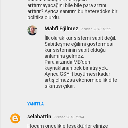
arttırmayacağını bile bile para arzını
arttırır? Ayrıca sanırım bu heteredoks bir
politika olurdu.
Mahfi Eğilmez
9 Nisan 2013 16:22
İlk olarak kur sistemi sabit değil.
Sabitleşme eğilimi göstermesi
kur sisteminin sabit olduğu
anlamına gelmez.
Para arzında MB'den
kaynaklanan pek bir atış yok.
Ayrıca GSYH büyümesi kadar
artış olmazsa ekonomide likidite
sıkıntısı çıkar.
YANITLA
selahattin
9 Nisan 2013 12:04
Hocam öncelikle teşekkürler elinize