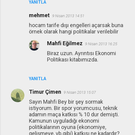
YANITLA
mehmet
9 Nisan 2013 14:51
hocam tarife dışı engelleri açarsak buna
örnek olarak hangi politikalar verilebilir
Mahfi Eğilmez
9 Nisan 2013 16:25
Biraz uzun. Ayrıntısı Ekonomi
Politikası kitabımızda.
YANITLA
Timur Çimen
9 Nisan 2013 15:07
Sayın Mahfi Bey bir şey sormak
istiyorum. Bir spor yorumcusu, teknik
adamın maça katkısı % 10 dur demişti.
Kamunun uyguladığı ekonomi
politikalarının oyuna (ekonomiye,
gelişmeye, vb.gibi) katkısı ne kadardır?