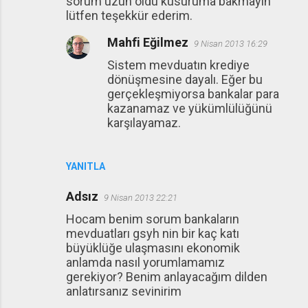
sorum uzun oldu kusuruma bakmayın
lütfen teşekkür ederim.
Mahfi Eğilmez
9 Nisan 2013 16:29
Sistem mevduatın krediye
dönüşmesine dayalı. Eğer bu
gerçekleşmiyorsa bankalar para
kazanamaz ve yükümlülüğünü
karşılayamaz.
YANITLA
Adsız
9 Nisan 2013 22:21
Hocam benim sorum bankaların
mevduatları gsyh nin bir kaç katı
büyüklüğe ulaşmasını ekonomik
anlamda nasıl yorumlamamız
gerekiyor? Benim anlayacağım dilden
anlatırsanız sevinirim