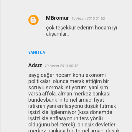
MBromur
10 Nisan 2013 21:52
çok teşekkür ederim hocam iyi
akşamlar..
YANITLA
Adsız
10 Nisan 2013 00:32
saygıdeğer hocam konu ekonomi
politikaları olunca merak ettiğim bir
soruyu sormak istiyorum. yanlışım
varsa affola. alman merkez bankası
bundesbank ın temel amacı fiyat
istikrarı yani enflasyonu düşük tutmak
işsizlikle ilgilenmiyor (kısa dönemde
işsizlikle enflasyonun ters yönlü
olduğunu belirterek). birleşik devletler
merkez bankası fed temel amacı düşük