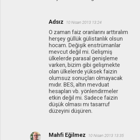
Adsız
10 Nisan 2013 13:24
O zaman faiz oranlarını arttıralım
herşey güllük gülistanlık olsun
hocam. Değişik enstrümanlar
mevcut değil mi. Gelişmiş
ülkelerde parasal genişleme
varken, bizim gibi gelişmekte
olan ülkelerde yüksek faizin
olumsuz sonuçları olmayacak
mıdır. BES, altın mevduat
hesapları vb. yönlendirmeler
etkin değil mi. Sadece faizin
düşük olması mı tasarruf
düzeyini düşüren.
Mahfi Eğilmez
10 Nisan 2013 13:35