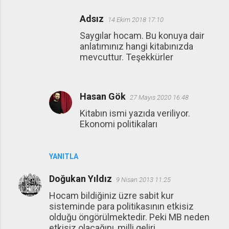
Adsız
14 Ekim 2018 17:10
Saygılar hocam. Bu konuya dair
anlatımınız hangi kitabınızda
mevcuttur. Teşekkürler
Hasan Gök
27 Mayıs 2020 16:48
Kitabın ismi yazıda veriliyor.
Ekonomi politikaları
YANITLA
Doğukan Yıldız
9 Nisan 2013 11:25
Hocam bildiğiniz üzre sabit kur
sisteminde para politikasının etkisiz
olduğu öngörülmektedir. Peki MB neden
etkisiz olacağını, milli geliri