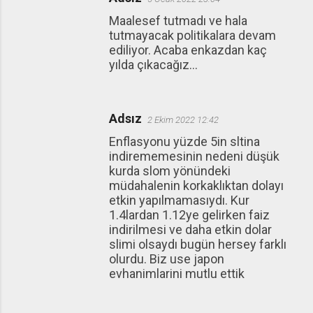
Maalesef tutmadı ve hala
tutmayacak politikalara devam
ediliyor. Acaba enkazdan kaç
yılda çıkacağız...
Adsız
2 Ekim 2022 12:42
Enflasyonu yüzde 5in sltina
indirememesinin nedeni düşük
kurda slom yönündeki
müdahalenin korkaklıktan dolayı
etkin yapılmamasıydı. Kur
1.4lardan 1.12ye gelirken faiz
indirilmesi ve daha etkin dolar
slimi olsaydı bugün hersey farklı
olurdu. Biz use japon
evhanimlarini mutlu ettik