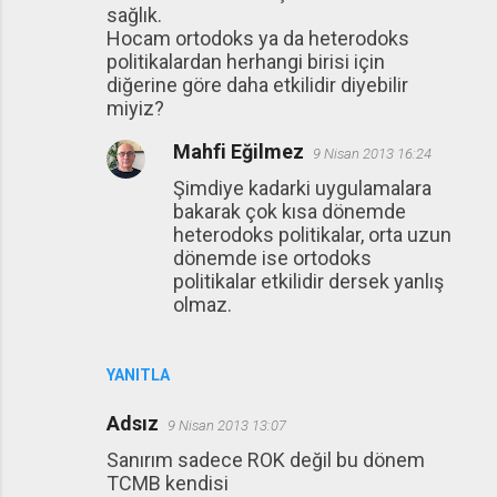
sağlık.
Hocam ortodoks ya da heterodoks
politikalardan herhangi birisi için
diğerine göre daha etkilidir diyebilir
miyiz?
Mahfi Eğilmez
9 Nisan 2013 16:24
Şimdiye kadarki uygulamalara
bakarak çok kısa dönemde
heterodoks politikalar, orta uzun
dönemde ise ortodoks
politikalar etkilidir dersek yanlış
olmaz.
YANITLA
Adsız
9 Nisan 2013 13:07
Sanırım sadece ROK değil bu dönem
TCMB kendisi