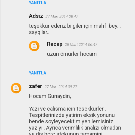
YANITLA
Adsız
27 Mart 2014 08:47
teşekkür ederiz bilgiler için mahfi bey...
saygılar...
Recep
28 Mart 2014 06:47
uzun ömürler hocam
YANITLA
zafer
27 Mart 2014 09:27
Hocam Gunaydin,
Yazi ve calisma icin tesekkurler .
Tespitlerinizde yatirim eksik yonunu
bende soyleyecektim yenilemisiniz
yaziyi . Ayrica verimlilik analizi olmadan
ve dis borc stokunun tamamini