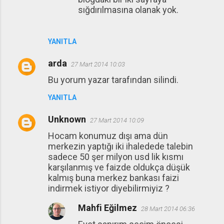
sığdırılmasına olanak yok.
YANITLA
arda
27 Mart 2014 10:03
Bu yorum yazar tarafından silindi.
YANITLA
Unknown
27 Mart 2014 10:09
Hocam konumuz dışı ama dün
merkezin yaptığı iki ihaledede talebin
sadece 50 şer milyon usd lik kısmı
karşılanmış ve faizde oldukça düşük
kalmış buna merkez bankası faizi
indirmek istiyor diyebilirmiyiz ?
Mahfi Eğilmez
28 Mart 2014 06:36