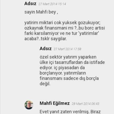
Adsız
27 Mart 2014 15:14
sayin Mahfi bey ,
yatirim miktari cok yuksek gozukuyor;
ozkaynak finansmani mi ?..bu borc artisi
farki karsilamiyor ve ne tur 'yatirimlar'
acaba?..tsklr saygilar.
Adsız
27 Mart 2014 17:58
özel sektör yatırım yaparken
ülke içi tasarruflardan da istifade
ediyor. iç piyasadan da
borçlanıyor. yatırımların
finansmanı sadece dış borçla
değil.
Mahfi Eğilmez
28 Mart 2014 06:43
Evet yanıt zaten verilmiş. Biraz