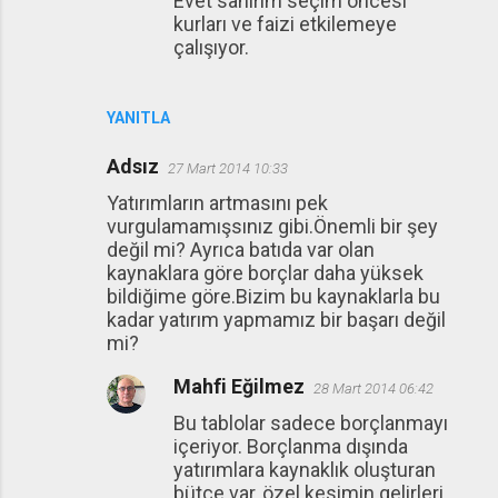
Evet sanırım seçim öncesi
kurları ve faizi etkilemeye
çalışıyor.
YANITLA
Adsız
27 Mart 2014 10:33
Yatırımların artmasını pek
vurgulamamışsınız gibi.Önemli bir şey
değil mi? Ayrıca batıda var olan
kaynaklara göre borçlar daha yüksek
bildiğime göre.Bizim bu kaynaklarla bu
kadar yatırım yapmamız bir başarı değil
mi?
Mahfi Eğilmez
28 Mart 2014 06:42
Bu tablolar sadece borçlanmayı
içeriyor. Borçlanma dışında
yatırımlara kaynaklık oluşturan
bütçe var, özel kesimin gelirleri