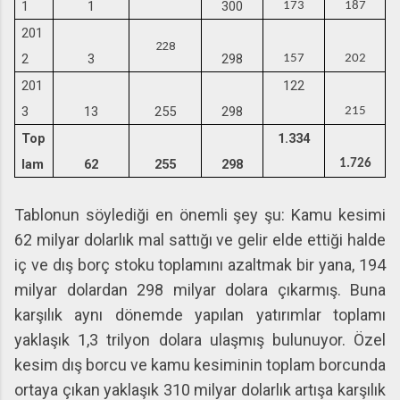
1
1
300
173
187
201
228
2
3
298
157
202
201
122
3
13
255
298
215
Top
1.334
lam
62
255
298
1.726
Tablonun söylediği en önemli şey şu: Kamu kesimi
62 milyar dolarlık mal sattığı ve gelir elde ettiği halde
iç ve dış borç stoku toplamını azaltmak bir yana, 194
milyar dolardan 298 milyar dolara çıkarmış. Buna
karşılık aynı dönemde yapılan yatırımlar toplamı
yaklaşık 1,3 trilyon dolara ulaşmış bulunuyor. Özel
kesim dış borcu ve kamu kesiminin toplam borcunda
ortaya çıkan yaklaşık 310 milyar dolarlık artışa karşılık