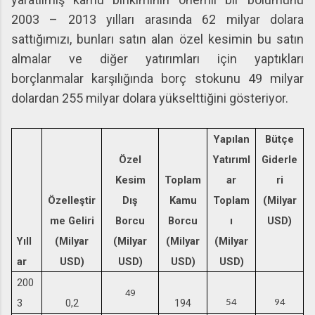
2003 – 2013 yılları arasında 62 milyar dolara
sattığımızı, bunları satın alan özel kesimin bu satın
almalar ve diğer yatırımları için yaptıkları
borçlanmalar karşılığında borç stokunu 49 milyar
dolardan 255 milyar dolara yükselttiğini gösteriyor.
Yapılan
Bütçe
Özel
Yatırıml
Giderle
Kesim
Toplam
ar
ri
Özelleştir
Dış
Kamu
Toplam
(Milyar
me Geliri
Borcu
Borcu
ı
USD)
Yıll
(Milyar
(Milyar
(Milyar
(Milyar
ar
USD)
USD)
USD)
USD)
200
49
3
0,2
194
54
94