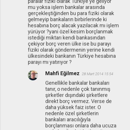
paralar fiziki olarak Türkiye'ye geliyor
mu yoksa işlem bankalar arasında
gerçekleştiğinden bu para fiziki olarak
gelmeyip bankaların birbirlerinde ki
hesabına borç alacak yazılacak mı işlem
yürüyor ?yani özel kesim borçlanmak
istediği miktarı kendi bankasından
çekiyor borç veren ülke ise bu parayı
fiziki olarak göndermenin yerine kendi
ülkesindeki bankanın Türkiye hesabına
parayı mı yatırıyor ?
Mahfi Eğilmez
28 Mart 2014 15:54
Genellikle bankalar bankaları
tanır, o nedenle çok tanınmış
şirketler dışındaki şirketlere
direkt borç vermez. Verse de
daha yüksek faiz ister. O
nedenle özel şirketlerin
bankaları aracılığıyla
borçlanması onlara daha ucuza