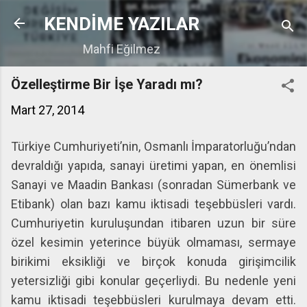
Ana içeriğe atla
KENDİME YAZILAR
Mahfi Eğilmez
Özelleştirme Bir İşe Yaradı mı?
Mart 27, 2014
Türkiye Cumhuriyeti’nin, Osmanlı İmparatorluğu’ndan
devraldığı yapıda, sanayi üretimi yapan, en önemlisi
Sanayi ve Maadin Bankası (sonradan Sümerbank ve
Etibank) olan bazı kamu iktisadi teşebbüsleri vardı.
Cumhuriyetin kuruluşundan itibaren uzun bir süre
özel kesimin yeterince büyük olmaması, sermaye
birikimi eksikliği ve birçok konuda girişimcilik
yetersizliği gibi konular geçerliydi. Bu nedenle yeni
kamu iktisadi teşebbüsleri kurulmaya devam etti.