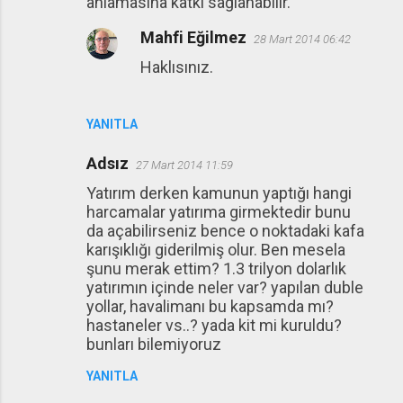
anlamasına katkı sağlanabilir.
Mahfi Eğilmez
28 Mart 2014 06:42
Haklısınız.
YANITLA
Adsız
27 Mart 2014 11:59
Yatırım derken kamunun yaptığı hangi
harcamalar yatırıma girmektedir bunu
da açabilirseniz bence o noktadaki kafa
karışıklığı giderilmiş olur. Ben mesela
şunu merak ettim? 1.3 trilyon dolarlık
yatırımın içinde neler var? yapılan duble
yollar, havalimanı bu kapsamda mı?
hastaneler vs..? yada kit mi kuruldu?
bunları bilemiyoruz
YANITLA