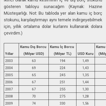
gösteren tabloyu sunacağım (Kaynak: Hazine
Müsteşarlığı. Not: Bu tabloda yer alan kamu iç borç
stokunu, karşılaştırmayı aynı temele indirgeyebilmek
için, yıllık ortalama dolar kurlarını kullanarak dolara
çevirdim.)
Kamu Dış Borcu
Kamu İç Borcu
Kamu 
Yıllar
(Milyar USD)
(Milyar TL)
USD Kuru
(Mil
2003
63
194
1,49
2004
69
224
1,43
2005
65
245
1,35
2006
67
251
1,44
2007
67
255
1,30
2008
70
275
1,28
2009
74
330
1,56