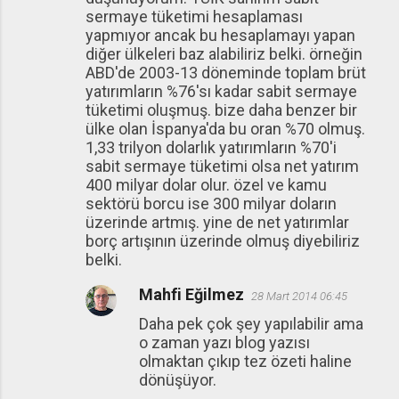
sermaye tüketimi hesaplaması
yapmıyor ancak bu hesaplamayı yapan
diğer ülkeleri baz alabiliriz belki. örneğin
ABD'de 2003-13 döneminde toplam brüt
yatırımların %76'sı kadar sabit sermaye
tüketimi oluşmuş. bize daha benzer bir
ülke olan İspanya'da bu oran %70 olmuş.
1,33 trilyon dolarlık yatırımların %70'i
sabit sermaye tüketimi olsa net yatırım
400 milyar dolar olur. özel ve kamu
sektörü borcu ise 300 milyar doların
üzerinde artmış. yine de net yatırımlar
borç artışının üzerinde olmuş diyebiliriz
belki.
Mahfi Eğilmez
28 Mart 2014 06:45
Daha pek çok şey yapılabilir ama
o zaman yazı blog yazısı
olmaktan çıkıp tez özeti haline
dönüşüyor.