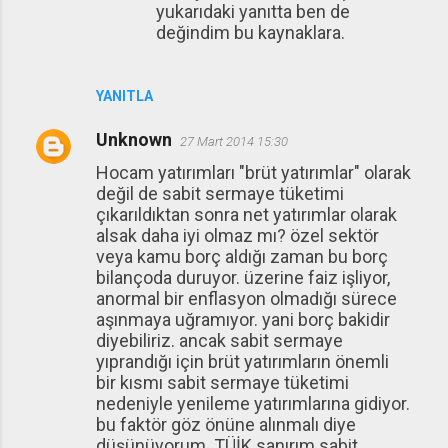
yukarıdaki yanıtta ben de
değindim bu kaynaklara.
YANITLA
Unknown
27 Mart 2014 15:30
Hocam yatırımları "brüt yatırımlar" olarak
değil de sabit sermaye tüketimi
çıkarıldıktan sonra net yatırımlar olarak
alsak daha iyi olmaz mı? özel sektör
veya kamu borç aldığı zaman bu borç
bilançoda duruyor. üzerine faiz işliyor,
anormal bir enflasyon olmadığı sürece
aşınmaya uğramıyor. yani borç bakidir
diyebiliriz. ancak sabit sermaye
yıprandığı için brüt yatırımların önemli
bir kısmı sabit sermaye tüketimi
nedeniyle yenileme yatırımlarına gidiyor.
bu faktör göz önüne alınmalı diye
düşünüyorum. TÜİK sanırım sabit