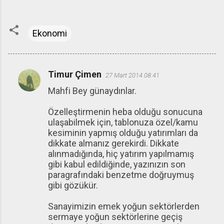
Ekonomi
Timur Çimen
27 Mart 2014 08:41
Y
Mahfi Bey günaydınlar.
o
r
Özelleştirmenin heba olduğu sonucuna
u
ulaşabilmek için, tablonuza özel/kamu
kesiminin yapmış olduğu yatırımları da
m
dikkate almanız gerekirdi. Dikkate
l
alınmadığında, hiç yatırım yapılmamış
a
gibi kabul edildiğinde, yazınızın son
paragrafındaki benzetme doğruymuş
r
gibi gözükür.
Sanayimizin emek yoğun sektörlerden
sermaye yoğun sektörlerine geçiş