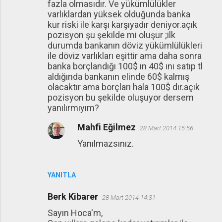
fazla olmasıdır. Ve yükümlülükler
varlıklardan yüksek olduğunda banka
kur riski ile karşı karşıyadır deniyor.açık
pozisyon şu şekilde mi oluşur ;ilk
durumda bankanın döviz yükümlülükleri
ile döviz varlıkları eşittir ama daha sonra
banka borçlandığı 100$ ın 40$ ını satıp tl
aldığında bankanın elinde 60$ kalmış
olacaktır ama borçları hala 100$ dır.açık
pozisyon bu şekilde oluşuyor dersem
yanılırmıyım?
Mahfi Eğilmez
28 Mart 2014 15:56
Yanılmazsınız.
YANITLA
Berk Kibarer
28 Mart 2014 14:31
Sayın Hoca'm,