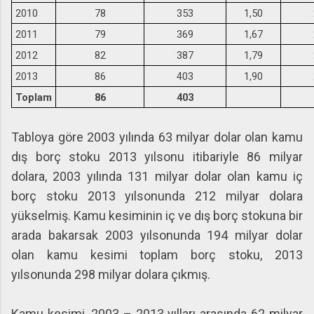
2010
78
353
1,50
2011
79
369
1,67
2012
82
387
1,79
2013
86
403
1,90
Toplam
86
403
Tabloya göre 2003 yılında 63 milyar dolar olan kamu
dış borç stoku 2013 yılsonu itibariyle 86 milyar
dolara, 2003 yılında 131 milyar dolar olan kamu iç
borç stoku 2013 yılsonunda 212 milyar dolara
yükselmiş. Kamu kesiminin iç ve dış borç stokuna bir
arada bakarsak 2003 yılsonunda 194 milyar dolar
olan kamu kesimi toplam borç stoku, 2013
yılsonunda 298 milyar dolara çıkmış.
Kamu kesimi, 2003 – 2013 yılları arasında 62 milyar