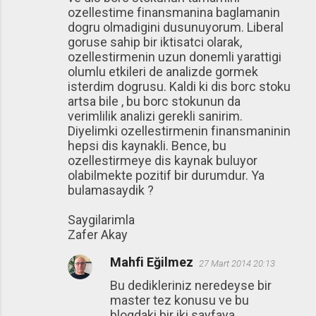
ozellestime finansmanina baglamanin
dogru olmadigini dusunuyorum. Liberal
goruse sahip bir iktisatci olarak,
ozellestirmenin uzun donemli yarattigi
olumlu etkileri de analizde gormek
isterdim dogrusu. Kaldi ki dis borc stoku
artsa bile , bu borc stokunun da
verimlilik analizi gerekli sanirim.
Diyelimki ozellestirmenin finansmaninin
hepsi dis kaynakli. Bence, bu
ozellestirmeye dis kaynak buluyor
olabilmekte pozitif bir durumdur. Ya
bulamasaydik ?
Saygilarimla
Zafer Akay
Mahfi Eğilmez
27 Mart 2014 20:13
Bu dedikleriniz neredeyse bir
master tez konusu ve bu
blogdaki bir iki sayfaya