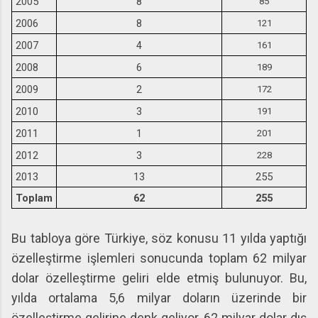
2005
8
85
2006
8
121
2007
4
161
2008
6
189
2009
2
172
2010
3
191
2011
1
201
2012
3
228
2013
13
255
Toplam
62
255
Bu tabloya göre Türkiye, söz konusu 11 yılda yaptığı
özelleştirme işlemleri sonucunda toplam 62 milyar
dolar özelleştirme geliri elde etmiş bulunuyor. Bu,
yılda ortalama 5,6 milyar doların üzerinde bir
özelleştirme gelirine denk geliyor. 62 milyar dolar dış