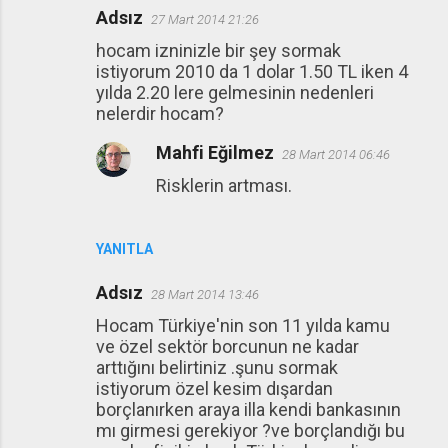
Adsız
27 Mart 2014 21:26
hocam izninizle bir şey sormak
istiyorum 2010 da 1 dolar 1.50 TL iken 4
yılda 2.20 lere gelmesinin nedenleri
nelerdir hocam?
Mahfi Eğilmez
28 Mart 2014 06:46
Risklerin artması.
YANITLA
Adsız
28 Mart 2014 13:46
Hocam Türkiye'nin son 11 yılda kamu
ve özel sektör borcunun ne kadar
arttığını belirtiniz .şunu sormak
istiyorum özel kesim dışardan
borçlanırken araya illa kendi bankasının
mı girmesi gerekiyor ?ve borçlandığı bu