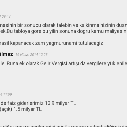
4 09:43
masinin bir sonucu olarak talebin ve kalkinma hizinin dus
cek.Bu tabloya gore bu yilin sonuna dogru kamu maliyesind
nasil kapanacak zam yagmurunami tutulacagiz
ğilmez
16 Nisan 2014 12:23
ile. Buna ek olarak Gelir Vergisi artışı da vergilere yükleni
4 11:09
de faiz giderlerimiz 13.9 milyar TL
çık) 1.5 milyar TL
1
 diğer makro verilerimizi büyük resme yerleştirdiğimizd