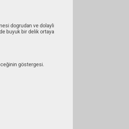
mesi dogrudan ve dolayli
e buyuk bir delik ortaya
leceğinin göstergesi.
e