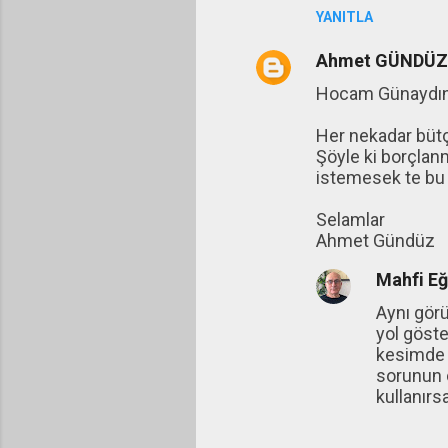
YANITLA
Ahmet GÜNDÜZ
Hocam Günaydı
Her nekadar bütç
Şöyle ki borçlan
istemesek te bu b
Selamlar
Ahmet Gündüz
Mahfi E
Aynı gör
yol göste
kesimde 
sorunun 
kullanırs