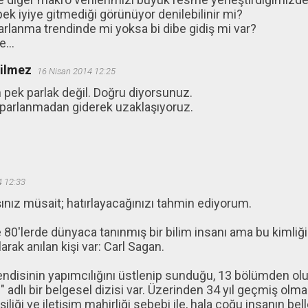
ek iyiye gitmediği görünüyor denilebilinir mi?
lanma trendinde mi yoksa bi dibe gidiş mi var?
...
ğilmez
16 Nisan 2014 12:25
pek parlak değil. Doğru diyorsunuz.
parlanmadan giderek uzaklaşıyoruz.
4 12:33
ınız müsait; hatırlayacağınızı tahmin ediyorum.
e 80'lerde dünyaca tanınmış bir bilim insanı ama bu kimli
larak anılan kişi var: Carl Sagan.
endisinin yapımcılığını üstlenip sunduğu, 13 bölümden o
 adlı bir belgesel dizisi var. Üzerinden 34 yıl geçmiş ol
işiliği ve iletişim mahirliği sebebi ile, hala çoğu insanın bel