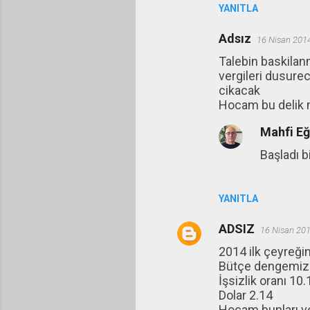
YANITLA
Adsız
16 Nisan 201
Talebin baskilan
vergileri dusure
cikacak
Hocam bu delik 
Mahfi E
Başladı b
YANITLA
ADSIZ
16 Nisan 201
2014 ilk çeyreğin
Bütçe dengemiz(a
İşsizlik oranı 10.
Dolar 2.14
Hocam bunları ve