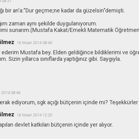
4 08:31
ğı bir an'a:"Dur geçme;ne kadar da güzelsin"demişti.
tığım zaman aynı şekilde duygulanıyorum.
erimi sunarım.(Mustafa Kakat/Emekli Matematik Öğretmen
ğilmez
16 Nisan 2014 08:40
ederim Mustafa bey. Elden geldiğince bildiklerimi ve öğ
m. Sizin yıllarca sınıflarda yaptığınız gibi. Saygıyla.
 2014 08:46
rak ediyorum, sgk açığı bütçenin içinde mi? Teşekkürler
ğilmez
16 Nisan 2014 12:20
pılan devlet katkıları bütçenin içinde yer alıyor.