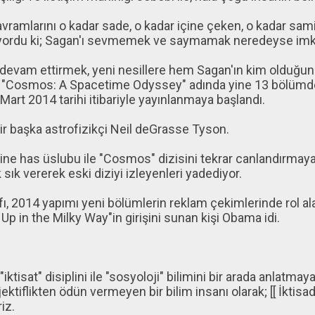
avramlarını o kadar sade, o kadar içine çeken, o kadar sami
tıyordu ki; Sagan'ı sevmemek ve saymamak neredeyse imka
 devam ettirmek, yeni nesillere hem Sagan'ın kim olduğunu
 "Cosmos: A Spacetime Odyssey" adında yine 13 bölümde
 Mart 2014 tarihi itibariyle yayınlanmaya başlandı.
r başka astrofizikçi Neil deGrasse Tyson.
e has üslubu ile "Cosmos" dizisini tekrar canlandırmaya 
 sık vererek eski diziyi izleyenleri yadediyor.
afı, 2014 yapımı yeni bölümlerin reklam çekimlerinde rol ala
p in the Milky Way"in girişini sunan kişi Obama idi.
iktisat" disiplini ile "sosyoloji" bilimini bir arada anlatma
ektiflikten ödün vermeyen bir bilim insanı olarak; [[ İktisad
riz.