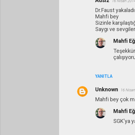
Adsız
16 Nisan 201
Y
Dr.Faust yakaladı
o
Mahfi bey
r
Sizinle karşılaş
u
Saygı ve sevgil
m
Mahfi E
l
Teşekkür 
a
çalışıyoru
r
YANITLA
Unknown
16 Nisan
Mahfi bey çok me
Mahfi E
SGK'ya ya