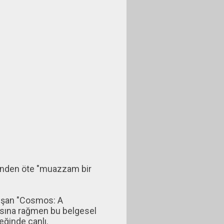
ğinden öte "muazzam bir
luşan "Cosmos: A
masına rağmen bu belgesel
leğinde canlı.