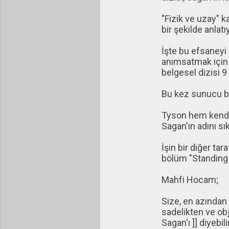
"Fizik ve uzay" k
bir şekilde anla
İşte bu efsaneyi
anımsatmak için
belgesel dizisi 9
Bu kez sunucu bi
Tyson hem kendin
Sagan'ın adını sık
İşin bir diğer tar
bölüm "Standing U
Mahfi Hocam;
Size, en azından "
sadelikten ve obj
Sagan'ı ]] diyebili