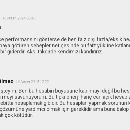
16 Nisan 2014 08:48
n
e performansını gösterse de ben faiz dışı fazla/eksik h
maya götüren sebepler netiçesinde bu faiz yüküne katlanı
ir giderdir. Aksi takdirde kendimizi kandırırız.
ğilmez
16 Nisan 2014 12:22
üşteyim. Ben bu hesabın büyüsüne kapılmayı değil bu hes
rmeyi savunuyorum. Bu tıpkı enerji hariç cari açık hesap
ebitta hesaplamak gibidir. Bu hesapları yapmak sorunun 
çözümüne yardımcı olmak için gereklidir ama buna bakıp
ak çok kötüdür.