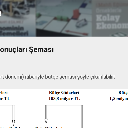
Ana içeriğe atla
R
Sonuçları Şeması
t dönemi) itibariyle bütçe şeması şöyle çıkarılabilir: