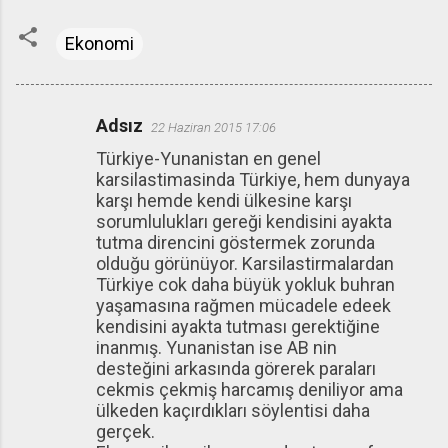
Ekonomi
Adsız
22 Haziran 2015 17:06
Y
Türkiye-Yunanistan en genel
o
karsilastimasinda Türkiye, hem dunyaya
r
karşı hemde kendi ülkesine karşı
u
sorumlulukları gereği kendisini ayakta
tutma direncini göstermek zorunda
m
olduğu görünüyor. Karsilastirmalardan
l
Türkiye cok daha büyük yokluk buhran
a
yaşamasına rağmen mücadele edeek
kendisini ayakta tutması gerektiğine
r
inanmış. Yunanistan ise AB nin
desteğini arkasında görerek paraları
cekmis çekmiş harcamış deniliyor ama
ülkeden kaçırdıkları söylentisi daha
gerçek.