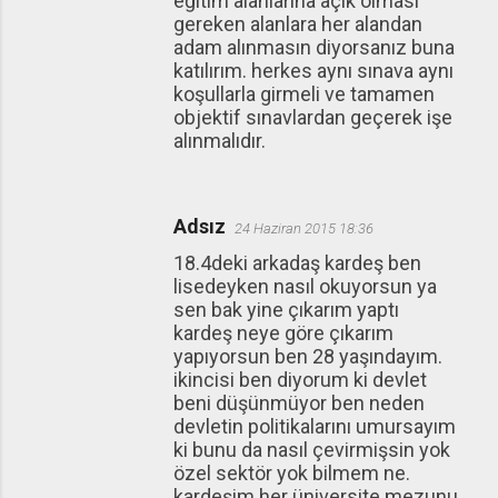
eğitim alanlarına açık olması
gereken alanlara her alandan
adam alınmasın diyorsanız buna
katılırım. herkes aynı sınava aynı
koşullarla girmeli ve tamamen
objektif sınavlardan geçerek işe
alınmalıdır.
Adsız
24 Haziran 2015 18:36
18.4deki arkadaş kardeş ben
lisedeyken nasıl okuyorsun ya
sen bak yine çıkarım yaptı
kardeş neye göre çıkarım
yapıyorsun ben 28 yaşındayım.
ikincisi ben diyorum ki devlet
beni düşünmüyor ben neden
devletin politikalarını umursayım
ki bunu da nasıl çevirmişsin yok
özel sektör yok bilmem ne.
kardeşim her üniversite mezunu