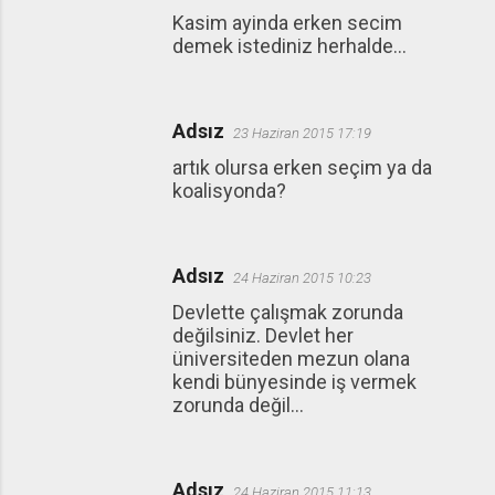
Kasim ayinda erken secim
demek istediniz herhalde...
Adsız
23 Haziran 2015 17:19
artık olursa erken seçim ya da
koalisyonda?
Adsız
24 Haziran 2015 10:23
Devlette çalışmak zorunda
değilsiniz. Devlet her
üniversiteden mezun olana
kendi bünyesinde iş vermek
zorunda değil...
Adsız
24 Haziran 2015 11:13