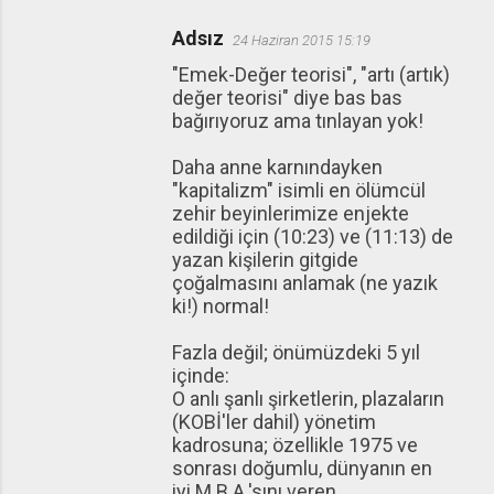
Adsız
24 Haziran 2015 15:19
"Emek-Değer teorisi", "artı (artık)
değer teorisi" diye bas bas
bağırıyoruz ama tınlayan yok!
Daha anne karnındayken
"kapitalizm" isimli en ölümcül
zehir beyinlerimize enjekte
edildiği için (10:23) ve (11:13) de
yazan kişilerin gitgide
çoğalmasını anlamak (ne yazık
ki!) normal!
Fazla değil; önümüzdeki 5 yıl
içinde:
O anlı şanlı şirketlerin, plazaların
(KOBİ'ler dahil) yönetim
kadrosuna; özellikle 1975 ve
sonrası doğumlu, dünyanın en
iyi M.B.A.'sını veren