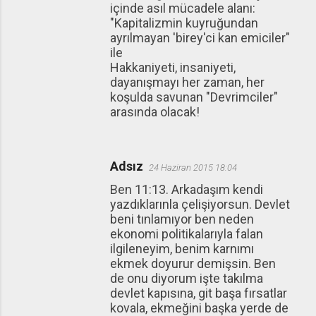
içinde asıl mücadele alanı:
"Kapitalizmin kuyruğundan
ayrılmayan 'birey'ci kan emiciler"
ile
Hakkaniyeti, insaniyeti,
dayanışmayı her zaman, her
koşulda savunan "Devrimciler"
arasında olacak!
Adsız
24 Haziran 2015 18:04
Ben 11:13. Arkadaşım kendi
yazdıklarınla çelişiyorsun. Devlet
beni tınlamıyor ben neden
ekonomi politikalarıyla falan
ilgileneyim, benim karnımı
ekmek doyurur demişsin. Ben
de onu diyorum işte takılma
devlet kapısına, git başa fırsatlar
kovala, ekmeğini başka yerde de