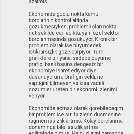
azalmis.
Ekonomide guclu nokta kamu
borclarinin kontrol altinda
gozukmesiyken, problemli olan nokta
net sekilde cari acikta, yani ozel sektor
borclanmasinda gozukuyor. Kronik bir
problem olarak ise buyumedeki
istikrarsizlik goze carpiyor. Tum
grafiklere bir yana, sadece buyume
grafigi basli basina dengesiz bir
ekonomiye isaret ediyor diye
dusunuyorum. Grafigin sekli, ne
yaptigini bilmeyen ve kisa vadeli
cozumler ureten bir ekonomi izlenimi
veriyor.
Ekonomide acmaz olarak gorebilecegim
bir problem ise su: faizlerin dusmesine
ragmen issizlik artmis. Kolay borclanma
doneminde bile issizlik artma
egiliminde olmus. Halbuki ayni zamanda