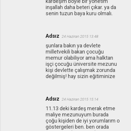
kardeşim böyle bir yönetim
inşallah daha beteri çıkar. ya da
senin tuzun baya kuru olmalı.
Adsız
24 Haziran 2015 13:48
şunlara bakın ya devlete
milletvekili bakan çocuğu
memur olabiliyor ama halktan
işçi çocuğu üniversite mezunu
kişi devlette çalışmak zorunda
değilmiş! hay sizin eğitiminize
Adsız
24 Haziran 2015 15:14
11.13 deki kardeş merak etme
maliye mezunuyum burada
çoğu kişiden de iyi yorumlarım o
göstergeleri ben. ben orada