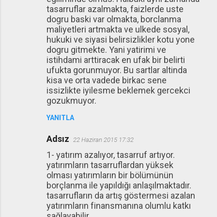
tasarruflar azalmakta, faizlerde uste
dogru baski var olmakta, borclanma
maliyetleri artmakta ve ulkede sosyal,
hukuki ve siyasi belirsizlikler kotu yone
dogru gitmekte. Yani yatirimi ve
istihdami arttiracak en ufak bir belirti
ufukta gorunmuyor. Bu sartlar altinda
kisa ve orta vadede birkac sene
issizlikte iyilesme beklemek gercekci
gozukmuyor.
YANITLA
Adsız
22 Haziran 2015 17:32
1- yatırım azalıyor, tasarruf artıyor.
yatırımların tasarruflardan yüksek
olması yatırımların bir bölümünün
borçlanma ile yapıldığı anlaşılmaktadır.
tasarrufların da artış göstermesi azalan
yatırımların finansmanına olumlu katkı
sağlayabilir.