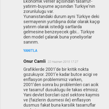
Ekonomik veriler açısından tasarruf-
yatirim-buyume açısından Turkiye'nin
zorunlulugu var.
Yunanistandaki durum ayni Türkiye deki
sermayenin yurtdışına dolar olarak kaçıp
yatırım olarak istediği sartlarda
gelmesine benzeyecek gibi... Türkiye
den model çalarak buna yoneliyorlar
sanırım.
YANITLA
Onur Camli
22 Haziran 2015 17:27
Grafiklerde 2001'de bir kritik nokta
gozukuyor. 2001'e kadar butce acigi ve
enflasyon problemimiz varken,
2001'den sonra bu problemleri cari acik
ve tasarruf dusuklugu ile takas etmisiz.
Yani devlet borclari ozel sektore kaymis
ve (faizlerin dusmesi ile) enflasyon
dusmus fakat buna karsilik tasarruflar