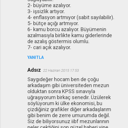
2- büyüme azalıyor.
3- işsizlik artıyor.
4- enflasyon artmıyor (sabit sayılabilir).
5- bütçe açığı artmıyor.
6- kamu borcu azalıyor. Büyümenin
azalmasıyla birlikte kamu giderlerinde
de azalış göstermis olumlu.
7- cari açık azalıyor.
YANITLA
Adsız
22 Haziran 2015 17:53
Saygıdeğer hocam ben de çoğu
arkadaşım gibi üniversiteden mezun
olduktan sonra KPSS sınavıyla
uğraşıyorum birkaç senedir. Üzülerek
söylüyorum ki ülke ekonomisi, bu
çizdiğiniz grafikler diğer arkadaşlarım
gibi benim de zerre umurumda değil.
Siz de biliyorsunuz iibf mezunlarının
neler çektiğini son güzel haberi yine