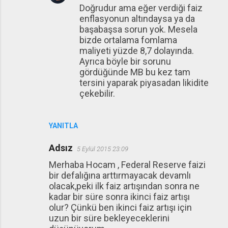
Doğrudur ama eğer verdiği faiz
enflasyonun altındaysa ya da
başabaşsa sorun yok. Mesela
bizde ortalama fomlama
maliyeti yüzde 8,7 dolayında.
Ayrıca böyle bir sorunu
gördüğünde MB bu kez tam
tersini yaparak piyasadan likidite
çekebilir.
YANITLA
Adsız
5 Eylül 2015 23:09
Merhaba Hocam , Federal Reserve faizi
bir defalığına arttırmayacak devamlı
olacak,peki ilk faiz artışından sonra ne
kadar bir süre sonra ikinci faiz artışı
olur? Çünkü ben ikinci faiz artışı için
uzun bir süre bekleyeceklerini