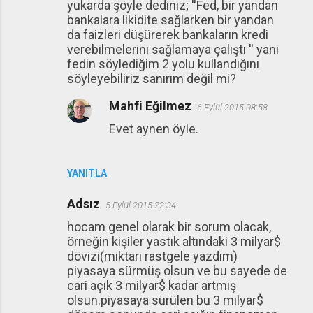
yukarda şöyle dediniz; ''Fed, bir yandan
bankalara likidite sağlarken bir yandan
da faizleri düşürerek bankaların kredi
verebilmelerini sağlamaya çalıştı '' yani
fedin söylediğim 2 yolu kullandığını
söyleyebiliriz sanırım değil mi?
Mahfi Eğilmez
6 Eylül 2015 08:58
Evet aynen öyle.
YANITLA
Adsız
5 Eylül 2015 22:34
hocam genel olarak bir sorum olacak,
örneğin kişiler yastık altındaki 3 milyar$
dövizi(miktarı rastgele yazdım)
piyasaya sürmüş olsun ve bu sayede de
cari açık 3 milyar$ kadar artmış
olsun.piyasaya sürülen bu 3 milyar$