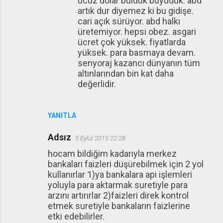
ucuz dolar bulduk büyüdük. abd
artık dur diyemez ki bu gidişe.
cari açık sürüyor. abd halkı
üretemiyor. hepsi obez. asgari
ücret çok yüksek. fiyatlarda
yüksek. para basmaya devam.
senyoraj kazancı dünyanın tüm
altınlarından bin kat daha
değerlidir.
YANITLA
Adsız
5 Eylül 2015 22:28
hocam bildiğim kadarıyla merkez
bankaları faizleri düşürebilmek için 2 yol
kullanırlar 1)ya bankalara api işlemleri
yoluyla para aktarmak suretiyle para
arzını artırırlar 2)faizleri direk kontrol
etmek suretiyle bankaların faizlerine
etki edebilirler.