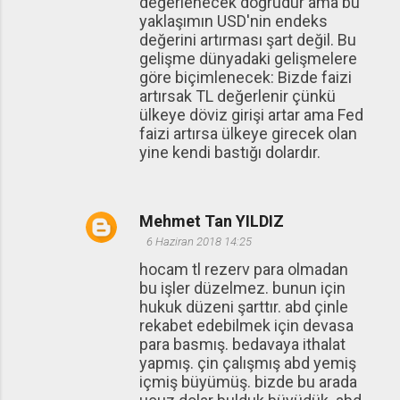
değerlenecek doğrudur ama bu
yaklaşımın USD'nin endeks
değerini artırması şart değil. Bu
gelişme dünyadaki gelişmelere
göre biçimlenecek: Bizde faizi
artırsak TL değerlenir çünkü
ülkeye döviz girişi artar ama Fed
faizi artırsa ülkeye girecek olan
yine kendi bastığı dolardır.
Mehmet Tan YILDIZ
6 Haziran 2018 14:25
hocam tl rezerv para olmadan
bu işler düzelmez. bunun için
hukuk düzeni şarttır. abd çinle
rekabet edebilmek için devasa
para basmış. bedavaya ithalat
yapmış. çin çalışmış abd yemiş
içmiş büyümüş. bizde bu arada