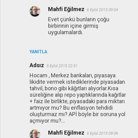
Mahfi Eğilmez
6 Eylül 2015 09:04
Evet çünkü bunların çoğu
birbirinin içine girmiş
uygulamalardı.
YANITLA
Adsız
5 Eylül 2015 22:51
Hocam , Merkez bankaları, piyasaya
likidite vermek istediklerinde piyasadan
tahvil, bono gibi kâğıtları alıyorlar.Kısa
süreliğine alıp repo yaptıklarında kağıtlar
+ faiz ile birlikte, piyasadaki para miktarı
artmıyor mu? Bu enflasyon tehdidi
oluşturmaz mı? APİ böyle bir soruna yol
açmıyor mu?...
Mahfi Eğilmez
6 Eylül 2015 09:06