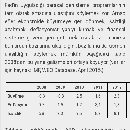
Fed’in uyguladığı parasal genişleme programlarının
tam olarak amacına ulaştığını söylemek zor. Amaç
eğer ekonomide büyümeye geri dönmek, işsizliği
azaltmak, deflasyonist yapıyı kırmak ve finansal
sisteme güveni geri getirmek olarak tanımlanırsa
bunlardan bazılarına ulaşıldığını, bazılarına da kısmen
ulaşıldığını söylemek mümkün. Aşağıdaki tablo
2008’den bu yana gelişmeleri ortaya koyuyor (veriler
için kaynak: IMF, WEO Database, April 2015.)
2008
2009
2010
2011
2012
Büyüme
-0,3
-0,3
2,5
1,6
2,3
Enflasyon
0,7
1,9
1,7
3,1
1,8
İşsizlik
5,8
9,3
9,6
8,9
8,1
Tabloya baktığımızda ABD ekonomisinin bu