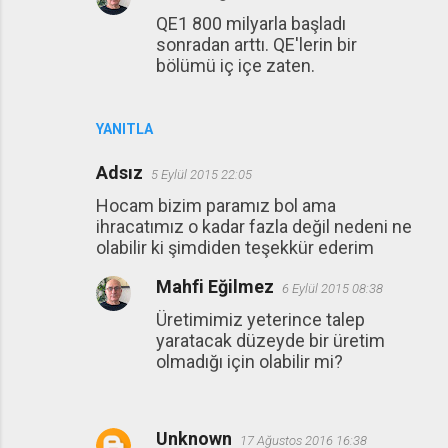
QE1 800 milyarla başladı
sonradan arttı. QE'lerin bir
bölümü iç içe zaten.
YANITLA
Adsız
5 Eylül 2015 22:05
Hocam bizim paramız bol ama
ihracatımız o kadar fazla değil nedeni ne
olabilir ki şimdiden teşekkür ederim
Mahfi Eğilmez
6 Eylül 2015 08:38
Üretimimiz yeterince talep
yaratacak düzeyde bir üretim
olmadığı için olabilir mi?
Unknown
17 Ağustos 2016 16:38