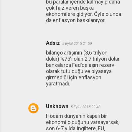
bu paralar içeride kalmayıp daha
çok faiz veren başka
ekonomilere gidiyor. Öyle olunca
da enflasyon baskılanıyor.
Adsız
5 Eylül 2015 21:59
bilanço artışının (3,6 trilyon
dolar) %75'i olan 2,7 trilyon dolar
bankalarca Fed'de aşırı rezerv
olarak tutulduğu ve piyasaya
girmediği için enflasyon
yaratmadı.
Unknown
5 Eylül 2015 22:43
Hocam dünyanın kapalı bir
ekonomi olduğunu varsayarsak,
son 6-7 yılda Ingiltere, EU,