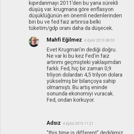
kıpırdanmayı 2011'den bu yana sürekli
düşüş var. krugmana göre enflasyon
düşüklüğünün en önemli nedenlerinden
biri bu ve fed faiz artırırsa belki
tüketim/gdp oranı daha da düşecek.
Mahfi Eğilmez
6 Eylül 2015 08:55
Evet Krugman'ın dediği doğru.
Ne var ki bu kez Fed'in faiz
artırımı geçmişteki yaklaşımdan
farklı. Fed, hiç bir zaman 0,9
trliyon dolardan 4,5 trilyon dolara
yükselmiş bir bilançoya sahip
olmamıştı. Bu artış eninde
sonunda ekonomiyi vuracak.
Fed, ondan korkuyor.
Adsız
6 Eylül 2015 11:21
"this time is different" dediğimiz