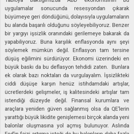
uygulamalar sonucunda resesyondan çıkarak
büyümeye geri döndüğünü, dolayısıyla uygulamaların
bu alanda başarılı olduğunu söyleyebiliyoruz. Benzer
bir yargıyı işsizlik oranındaki gerilemeye bakarak da
yapabiliyoruz. Buna karşılık enflasyonda aynı şeyi
söylemek mümkün değil. Enflasyon tam tersine
düşüş eğilimini sürdürüyor. Ekonomi üzerindeki en
büyük baskı da bu deflasyon tehdidi zaten. Bunlara
ek olarak bazı noktaları da vurgulayalım. İşsizlikteki
ciddi düşüşe karşın henüz istihdamdaki artışlar,
ücretlerdeki gelişmeler, iş kalitesindeki artışlar tam
istendiği düzeyde değil. Finansal kurumlara ve
araçlara yeniden güven sağlanmış olsa da QE’lerin
yarattığı büyük likidite genişlemesi birçok alanda yeni
balonlar oluşmasına yol açmış bulunuyor. Aslında
Fed’in faizi artırma isteği de bu balonların daha fazla