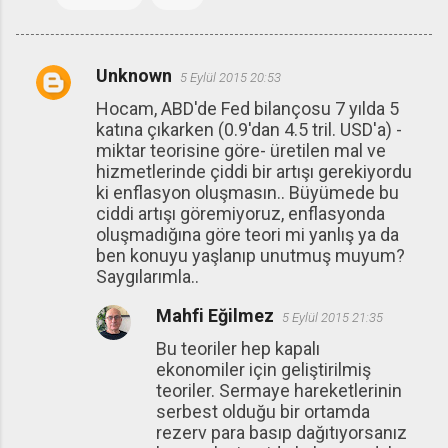
Unknown
5 Eylül 2015 20:53
Y
Hocam, ABD'de Fed bilançosu 7 yılda 5
o
katına çıkarken (0.9'dan 4.5 tril. USD'a) -
r
miktar teorisine göre- üretilen mal ve
u
hizmetlerinde çiddi bir artışı gerekiyordu
ki enflasyon oluşmasın.. Büyümede bu
m
ciddi artışı göremiyoruz, enflasyonda
l
oluşmadığına göre teori mi yanlış ya da
a
ben konuyu yaşlanıp unutmuş muyum?
Saygılarımla..
r
Mahfi Eğilmez
5 Eylül 2015 21:35
Bu teoriler hep kapalı
ekonomiler için geliştirilmiş
teoriler. Sermaye hareketlerinin
serbest olduğu bir ortamda
rezerv para basıp dağıtıyorsanız