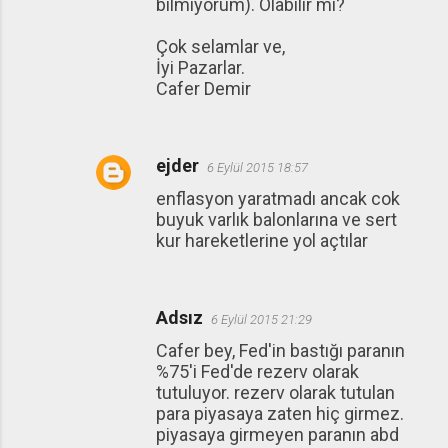
bilmiyorum). Olabilir mi?
Çok selamlar ve,
İyi Pazarlar.
Cafer Demir
ejder
6 Eylül 2015 18:57
enflasyon yaratmadı ancak cok
buyuk varlık balonlarına ve sert
kur hareketlerine yol açtılar
Adsız
6 Eylül 2015 21:29
Cafer bey, Fed'in bastığı paranın
%75'i Fed'de rezerv olarak
tutuluyor. rezerv olarak tutulan
para piyasaya zaten hiç girmez.
piyasaya girmeyen paranın abd