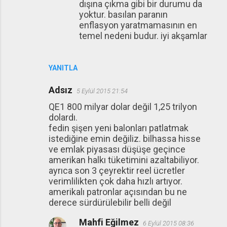
dışına çıkma gibi bir durumu da
yoktur. basılan paranın
enflasyon yaratmamasının en
temel nedeni budur. iyi akşamlar
YANITLA
Adsız
5 Eylül 2015 21:54
QE1 800 milyar dolar değil 1,25 trilyon
dolardı.
fedin şişen yeni balonları patlatmak
istediğine emin değiliz. bilhassa hisse
ve emlak piyasası düşüşe geçince
amerikan halkı tüketimini azaltabiliyor.
ayrıca son 3 çeyrektir reel ücretler
verimlilikten çok daha hızlı artıyor.
amerikalı patronlar açısından bu ne
derece sürdürülebilir belli değil
Mahfi Eğilmez
6 Eylül 2015 08:36