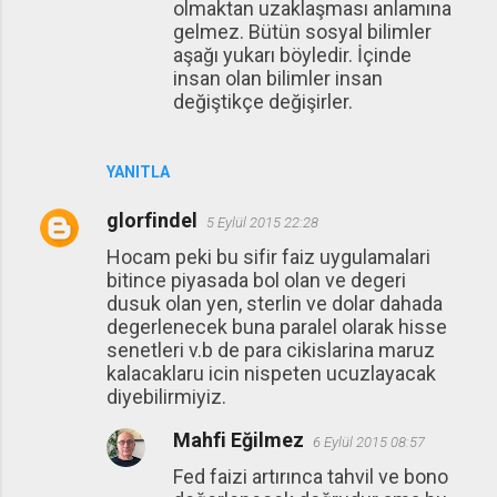
olmaktan uzaklaşması anlamına
gelmez. Bütün sosyal bilimler
aşağı yukarı böyledir. İçinde
insan olan bilimler insan
değiştikçe değişirler.
YANITLA
glorfindel
5 Eylül 2015 22:28
Hocam peki bu sifir faiz uygulamalari
bitince piyasada bol olan ve degeri
dusuk olan yen, sterlin ve dolar dahada
degerlenecek buna paralel olarak hisse
senetleri v.b de para cikislarina maruz
kalacaklaru icin nispeten ucuzlayacak
diyebilirmiyiz.
Mahfi Eğilmez
6 Eylül 2015 08:57
Fed faizi artırınca tahvil ve bono