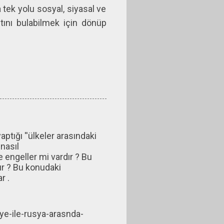
 tek yolu sosyal, siyasal ve
ıtını bulabilmek için dönüp
ığı ''ülkeler arasındaki
 nasıl
engeller mi vardır ? Bu
ur ? Bu konudaki
r .
e-ile-rusya-arasnda-