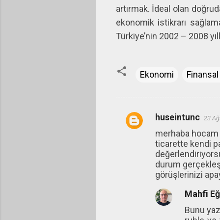
artırmak. İdeal olan doğrud
ekonomik istikrarı sağlama
Türkiye’nin 2002 – 2008 yıll
Ekonomi
Finansal
huseintunc
23 Ağ
Y
merhaba hocam . 
o
ticarette kendi pa
r
değerlendiriyors
u
durum gerçekleşi
görüşlerinizi apa
m
l
Mahfi E
a
Bunu yaz
r