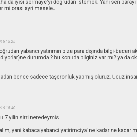
a da iyisi sermaye'yi dogrudan istemek. Yani sen parayi 
er mi orasi ayri mesele..
016 15:25
ğrudan yabancı yatırımın bize para dışında bilgi-beceri a
iyorlar)ne durumda ? bu konuda bilginiz var mı? ya da o
lmadan bence sadece taşeronluk yapmış oluruz. Ucuz ins
016 15:40
 7 yilin sirri neredeymis.
alim, yani kabaca'yabanci yatirimciya' ne kadar ne kadar m