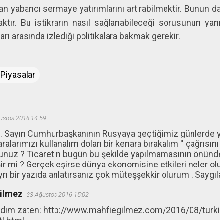
an yabancı sermaye yatırımlarını artırabilmektir. Bunun da
ktır. Bu istikrarın nasıl sağlanabileceği sorusunun yan
arı arasında izlediği politikalara bakmak gerekir.
 Piyasalar
ustos 2016 14:59
Sayın Cumhurbaşkanının Rusyaya geçtiğimiz günlerde yapt
ralarımızı kullanalım doları bir kenara bırakalım '' çağrısını
unuz ? Ticaretin bugün bu şekilde yapılmamasının önünde 
r mi ? Gerçekleşirse dünya ekonomisine etkileri neler ol
yrı bir yazıda anlatırsanız çok müteşşekkir olurum . Saygıla
ğilmez
23 Ağustos 2016 15:02
dım zaten: http://www.mahfiegilmez.com/2016/08/turkiy