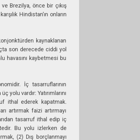
ve Brezilya, önce bir çıkış
rşılık Hindistan’ın onların
 konjonktürden kaynaklanan
gıçta son derecede ciddi yol
mlu havasını kaybetmesi bu
omidir. İç tasarruflarının
ç yolu vardır: Yatırımlarını
rruf ithal ederek kapatmak.
ı artırmak faizi artırmayı
rıdan tasarruf ithal edip iç
ktedir. Bu yolu izlerken de
rmak, (2) Dış borçlanmayı