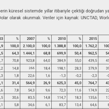
elerin küresel sistemde yıllar itibariyle çektiği doğrudan 
 Dolar olarak okunmalı. Veriler için kaynak: UNCTAD, Wo
03
%
2007
%
2010
%
2015
,9
100,0
2.100,0
100,0
1.388,8
100,0
1.762,2
100
,5
64,3
1.444,1
68,8
699,9
50,4
962,5
54
,7
70,8
923,8
64,0
384,9
55,0
439,5
4
,2
14,8
18,4
198,1
28,3
379,9
3
266
,3
1,8
22,6
1,6
-1,3
-0,2
-2,3
-
,1
31,4
564,9
26,9
625,3
45,0
764,7
43
,6
7,8
54,3
9,6
72,3
11,6
174,9
2
,5
30,6
83,5
14,8
114,7
18,3
135,6
1
,1
5,8
34,6
6,1
83,7
13,4
64,6