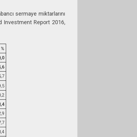
yabancı sermaye miktarlarını
rld Investment Report 2016,
%
,0
,6
5,7
9,5
0,2
,4
2,9
7,7
8,4