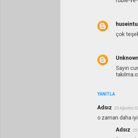
ruble-ve-
huseint
çok teşe
Unknow
Sayın cu
takılma.o
YANITLA
Adsız
23 Ağustos 2
o zaman daha iy
Adsız
25