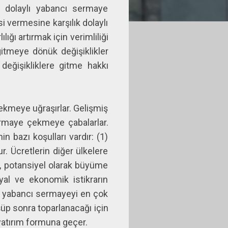
le dolaylı yabancı sermaye
si vermesine karşılık dolaylı
ığı artırmak için verimliliği
gitmeye dönük değişiklikler
 değişikliklere gitme hakkı
çekmeye uğraşırlar. Gelişmiş
ermaye çekmeye çabalarlar.
 bazı koşulları vardır: (1)
. Ücretlerin diğer ülkelere
ği, potansiyel olarak büyüme
syal ve ekonomik istikrarın
 Ki yabancı sermayeyi en çok
üp sonra toparlanacağı için
ı yatırım formuna geçer.