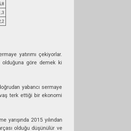
5,8
1,3
2,2
rmaye yatırımı çekiyorlar.
er olduğuna göre demek ki
k doğrudan yabancı sermaye
aş terk ettiği bir ekonomi
me yarışında 2015 yılından
parçası olduğu düşünülür ve