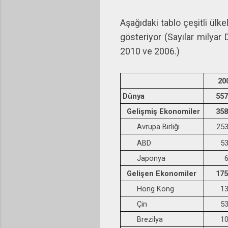
Aşağıdaki tablo çeşitli ülk
gösteriyor (Sayılar milyar
2010 ve 2006.)
20
Dünya
557
Gelişmiş Ekonomiler
358
Avrupa Birliği
253
ABD
53
Japonya
6
Gelişen Ekonomiler
175
Hong Kong
13
Çin
53
Brezilya
10