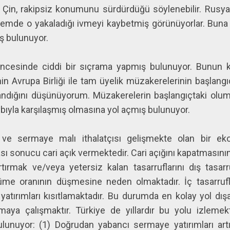
sa Çin, rakipsiz konumunu sürdürdüğü söylenebilir. Rusya 
mde o yakaladığı ivmeyi kaybetmiş görünüyorlar. Buna ka
iş bulunuyor.
 öncesinde ciddi bir sıçrama yapmış bulunuyor. Bunun
’nin Avrupa Birliği ile tam üyelik müzakerelerinin başlan
ndığını düşünüyorum. Müzakerelerin başlangıçtaki olu
bıyla karşılaşmış olmasına yol açmış bulunuyor.
 ve sermaye malı ithalatçısı gelişmekte olan bir ekon
sı sonucu cari açık vermektedir. Cari açığını kapatmasının ü
rtırmak ve/veya yetersiz kalan tasarruflarını dış tasa
üme oranının düşmesine neden olmaktadır. İç tasarruflar
 yatırımları kısıtlamaktadır. Bu durumda en kolay yol dışa
tmaya çalışmaktır. Türkiye de yıllardır bu yolu izleme
unuyor: (1) Doğrudan yabancı sermaye yatırımları artı