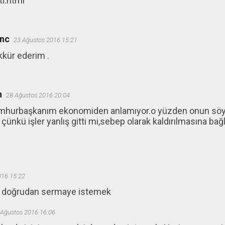
tl.html
unc
23 Ağustos 2016 15:21
kkür ederim .
n
28 Ağustos 2016 20:04
mhurbaşkanım ekonomiden anlamıyor.o yüzden onun söyle
 çünkü işler yanlış gitti mi,sebep olarak kaldırılmasına bağl
016 15:22
i doğrudan sermaye istemek
 Ağustos 2016 16:06