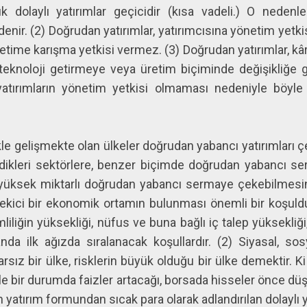
ık dolaylı yatırımlar geçicidir (kısa vadeli.) O neden
denir. (2) Doğrudan yatırımlar, yatırımcısına yönetim yetki
etime karışma yetkisi vermez. (3) Doğrudan yatırımlar, kârlıl
 teknoloji getirmeye veya üretim biçiminde değişikliğe 
 yatırımların yönetim yetkisi olmaması nedeniyle böyle
le gelişmekte olan ülkeler doğrudan yabancı yatırımları 
tedikleri sektörlere, benzer biçimde doğrudan yabancı s
yüksek miktarlı doğrudan yabancı sermaye çekebilmesinin
ekici bir ekonomik ortamın bulunması önemli bir koşuldur
iliğin yüksekliği, nüfus ve buna bağlı iç talep yüksekli
da ilk ağızda sıralanacak koşullardır. (2) Siyasal, so
rarsız bir ülke, risklerin büyük olduğu bir ülke demektir.
e bir durumda faizler artacağı, borsada hisseler önce düş
yatırım formundan sıcak para olarak adlandırılan dolayl