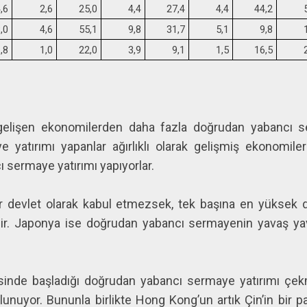
,6
2,6
25,0
4,4
27,4
4,4
44,2
,0
4,6
55,1
9,8
31,7
5,1
9,8
,8
1,0
22,0
3,9
9,1
1,5
16,5
gelişen ekonomilerden daha fazla doğrudan yabancı se
 yatırımı yapanlar ağırlıklı olarak gelişmiş ekonomil
ı sermaye yatırımı yapıyorlar.
 bir devlet olarak kabul etmezsek, tek başına en yükse
ir. Japonya ise doğrudan yabancı sermayenin yavaş yav
isinde başladığı doğrudan yabancı sermaye yatırımı çek
lunuyor. Bununla birlikte Hong Kong’un artık Çin’in bir 