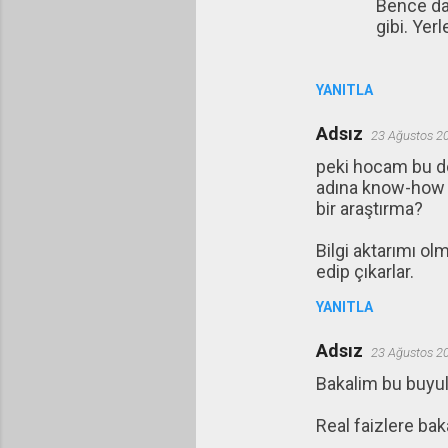
Bence dah
gibi. Yerl
YANITLA
Adsız
23 Ağustos 2
peki hocam bu do
adına know-how d
bir araştırma?
Bilgi aktarımı o
edip çıkarlar.
YANITLA
Adsız
23 Ağustos 2
Bakalim bu buyulu
Real faizlere bak