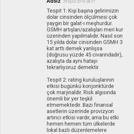
Adsız
29 Eylül 2016 08:21
Tespit 1: Kişi başına gelirimizin
dolar cinsinden ölçülmesi çok
yaygın bir galat-ı meşhurdur.
GSMH artışları/azalışları meri kur
üzerinden yapılmalıdır. Nasıl son
15 yılda dolar cinsinden GSMH 3
kat arttı demek yanlışsa
(doğrusu yüzde 45 civarındadır),
azalışta da aynı hatayı
tekrarlıyoruz demektir.
Tespit 2: rating kuruluşlarının
etkisi bugünkü konjonktürde
çok marjinaldir. Risk algısında
önemli bir yer teşkil
etmemektedir. Bazı finansal
asetlerin üzerinde provizyon
artırıcı etkisi vardır, ama bu etki
hemen hemen tüm ülkelerde
lokal bazlı düzenlemelere