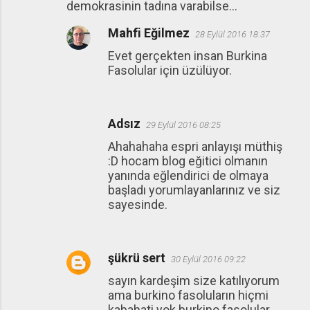
demokrasinin tadına varabilse...
Mahfi Eğilmez
28 Eylül 2016 18:37
Evet gerçekten insan Burkina
Fasolular için üzülüyor.
Adsız
29 Eylül 2016 08:25
Ahahahaha espri anlayışı müthiş
:D hocam blog eğitici olmanın
yanında eğlendirici de olmaya
başladı yorumlayanlarınız ve siz
sayesinde.
şükrü sert
30 Eylül 2016 09:22
sayın kardeşim size katılıyorum
ama burkino fasoluların hiçmi
kabahati yok.burkino fasolular