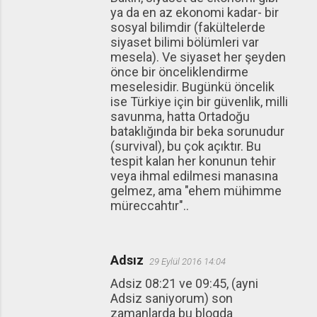
ya da en az ekonomi kadar- bir
sosyal bilimdir (fakültelerde
siyaset bilimi bölümleri var
mesela). Ve siyaset her şeyden
önce bir önceliklendirme
meselesidir. Bugünkü öncelik
ise Türkiye için bir güvenlik, milli
savunma, hatta Ortadoğu
bataklığında bir beka sorunudur
(survival), bu çok açıktır. Bu
tespit kalan her konunun tehir
veya ihmal edilmesi manasına
gelmez, ama "ehem mühimme
müreccahtır"..
Adsız
29 Eylül 2016 14:04
Adsiz 08:21 ve 09:45, (ayni
Adsiz saniyorum) son
zamanlarda bu blogda