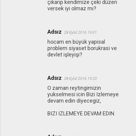
çıkarıp kendimize çeki düzen
versek iyi olmaz mı?
Adsız
28 Eylül 2016 19:01
hocam en büyük yapisal
problem siyaset borukrasi ve
devlet işleyişi?
Adsız
28 Eylül 2016 19:20
O zaman reytingimizin
yukselmesi icin Bizi Izlemeye
devam edin diyecegiz,
BIZI IZLEMEYE DEVAM EDIN