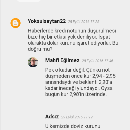
Yoksulseytan22
28 Eylül 2016 17:25
Y
Haberlerde kredi notunun düşürülmesi
o
bize hiç bir etkisi yok deniliyor. İspat
r
olarakta dolar kurunu işaret ediyorlar. Bu
u
doğru mu?
m
Mahfi Eğilmez
28 Eylül 2016 17:46
l
Pek o kadar değil. Çünkü not
a
düşmeden önce kur 2,94 - 2,95
r
arasındaydı ve beklenti 2,90'a
kadar ineceği ylundaydı. Oysa
bugün kur 2,98'in üzerinde.
Adsız
29 Eylül 2016 11:19
Ulkemizde doviz kurunu