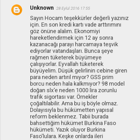
Unknown
28 Eylül 2016 17:55
Sayın Hocam teşekkürler değerli yazınız
için. En son kredi kartı vade arttırımını
göz önüne alalım. Ekonomiyi
hareketlendirmek için 12 ay sonra
kazanacağı parayı harcamaya teşvik
ediyorlar vatandaşları. Bunca şeye
rağmen tüketerek büyümeye
çalışıyorlar. Eyvallah tüketerek
büyüyelim. Düşük gelirlinin cebine giren
para neden artırıl mıyor? GSS prim
borcu neden hala kalkmıyor? 98 model
doğan slx'e neden 1000 lira zorunlu
trafik sigortası var. Örnekler
çoğaltılabilir. Ama bu iş böyle olmaz.
Dolayısıyla bu hükümetten yapısal
reform beklenmez. Tabii burada
bahsettiğim hükümet Burkina Faso
hükümeti. Yazık oluyor Burkina
Faso'lulara. Keşke onlarda ileri