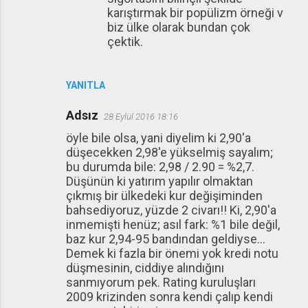
karıştırmak bir popülizm örneği v
biz ülke olarak bundan çok
çektik.
YANITLA
Adsız
28 Eylül 2016 18:16
öyle bile olsa, yani diyelim ki 2,90'a
düşecekken 2,98'e yükselmiş sayalım;
bu durumda bile: 2,98 / 2.90 = %2,7.
Düşünün ki yatırım yapılır olmaktan
çıkmış bir ülkedeki kur değişiminden
bahsediyoruz, yüzde 2 civarı!! Ki, 2,90'a
inmemişti henüz; asıl fark: %1 bile değil,
baz kur 2,94-95 bandından geldiyse...
Demek ki fazla bir önemi yok kredi notu
düşmesinin, ciddiye alındığını
sanmıyorum pek. Rating kuruluşları
2009 krizinden sonra kendi çalıp kendi