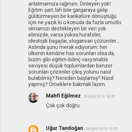
anlatmamıza rağmen. Dinleyen yok!
Eğitim şart, lafı bile gargaraya gelip
güldürmeyen bir karikatüre dönüştüğü
için ne yazık ki o konuda da fazla umutlu
olmamızı destekleyen bir veri yok
elimizde, varsa yoksa hurafeler,
ideolojik bagajlar, sloganvari çözümler...
Aslında şunu merak ediyorum: her
ülkenin kendine has sorunları olsa da,
bizim gibi eğitim-bilinç-rasyonalite
seviyesi düşük toplumlardan benzer
sorunları çözenler çıkış yolunu nasıl
bulabilmiş? Nereden başlamış? Nasıl
yapmış? Örneklere bakmak lazım.
Mahfi Eğilmez
28 Eylül 2016 18:38
Çok çok doğru.
Uğur Tandoğan
28 Eylül 2016 19:35