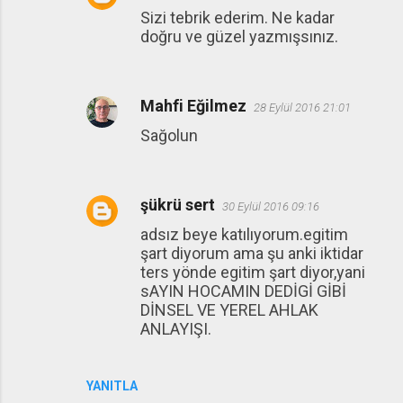
Sizi tebrik ederim. Ne kadar
doğru ve güzel yazmışsınız.
Mahfi Eğilmez
28 Eylül 2016 21:01
Sağolun
şükrü sert
30 Eylül 2016 09:16
adsız beye katılıyorum.egitim
şart diyorum ama şu anki iktidar
ters yönde egitim şart diyor,yani
sAYIN HOCAMIN DEDİGİ GİBİ
DİNSEL VE YEREL AHLAK
ANLAYIŞI.
YANITLA