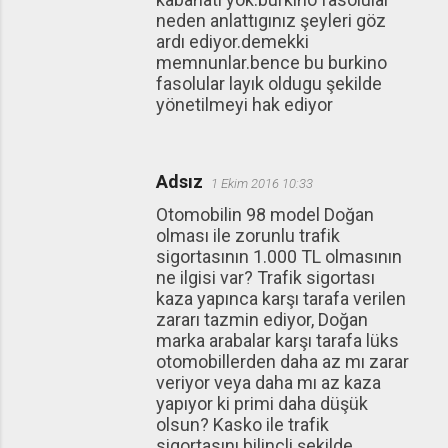
neden anlattıgınız şeyleri göz
ardı ediyor.demekki
memnunlar.bence bu burkino
fasolular layık oldugu şekilde
yönetilmeyi hak ediyor
Adsız
1 Ekim 2016 10:33
Otomobilin 98 model Doğan
olması ile zorunlu trafik
sigortasının 1.000 TL olmasının
ne ilgisi var? Trafik sigortası
kaza yapınca karşı tarafa verilen
zararı tazmin ediyor, Doğan
marka arabalar karşı tarafa lüks
otomobillerden daha az mı zarar
veriyor veya daha mı az kaza
yapıyor ki primi daha düşük
olsun? Kasko ile trafik
sigortasını bilinçli şekilde