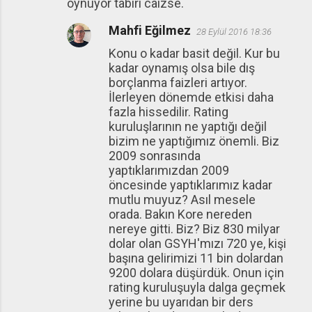
oynuyor tabiri caizse.
Mahfi Eğilmez
28 Eylül 2016 18:36
Konu o kadar basit değil. Kur bu
kadar oynamış olsa bile dış
borçlanma faizleri artıyor.
İlerleyen dönemde etkisi daha
fazla hissedilir. Rating
kuruluşlarının ne yaptığı değil
bizim ne yaptığımız önemli. Biz
2009 sonrasında
yaptıklarımızdan 2009
öncesinde yaptıklarımız kadar
mutlu muyuz? Asıl mesele
orada. Bakın Kore nereden
nereye gitti. Biz? Biz 830 milyar
dolar olan GSYH'mızı 720 ye, kişi
başına gelirimizi 11 bin dolardan
9200 dolara düşürdük. Onun için
rating kuruluşuyla dalga geçmek
yerine bu uyarıdan bir ders