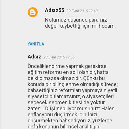
Adsız55
29 Eylül 2016 12:40
Notumuz düşünce paramız
değer kaybettiği için mi hocam.
YANITLA
Adsız
28 Eylül 2016 17:55
Önceliklendirme yapmak gerekirse
eğitim reformu en acil olanıdır, hatta
belki olmazsa olmazıdır. Çünkü bu
konuda bir bilinçlenme olmadığı sürece;
bahsettiğiniz reformları yapmaya niyetli
siyasetçi bulamazsınız, o siyasetçileri
seçecek seçmen kitlesi de yoktur
zaten... Düşünebiliyor musunuz: Halen
enflasyonu düşürmek için faizi
düşürmekten bahsediyoruz, yüzlerce
defa konunun bilimsel analitiğini