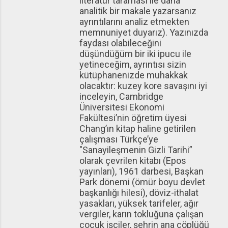
literatür taraması ile daha
analitik bir makale yazarsanız
ayrıntılarını analiz etmekten
memnuniyet duyarız). Yazınızda
faydası olabileceğini
düşündüğüm bir iki ipucu ile
yetineceğim, ayrıntısı sizin
kütüphanenizde muhakkak
olacaktır: kuzey kore savaşını iyi
inceleyin, Cambridge
Üniversitesi Ekonomi
Fakültesi’nin öğretim üyesi
Chang’ın kitap haline getirilen
çalışması Türkçe’ye
"Sanayileşmenin Gizli Tarihi”
olarak çevrilen kitabı (Epos
yayınları), 1961 darbesi, Başkan
Park dönemi (ömür boyu devlet
başkanlığı hilesi), döviz-ithalat
yasakları, yüksek tarifeler, ağır
vergiler, karın tokluğuna çalışan
çocuk işçiler, şehrin ana çöplüğü