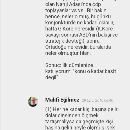
olan Nanji Adası’nda çöp
toplayanlar vs vs.. Bir bakın
bence, neler olmuş, bugünkü
konjonktürde ne kadarı olabilir,
hatta G.Kore neresidir (K.Kore
savaşı sonrası ABD'nin bakışı ve
stratejik desteği), sonra
Ortadoğu neresidir, buralarda
neler olmuştur filan.
Sonuç: İlk cümlenize
katılıyorum: "konu o kadar basit
değil" !
Mahfi Eğilmez
29 Eylül 2016 08:40
(1) Her ne kadar kişi başına geliri
dolar cinsinden ölçmek
tartışmalıysa da geçmişte kişi
başına geliri neyle ölçmüş isek