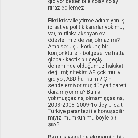
gidiyor desek bile kolay kolay
itiraz edilemez!
Fikri kristalleştirme adına: yanlış
icraat ve politik kararlar yok mu;
var, mutlaka aksayan ev
ödevlerimiz de var, olmaz mı?
Ama soru şu: korkunç bir
konjonktürel - bölgesel ve hatta
global- kaotik bir geçiş
döneminde olduğumuz hakikat
değil mi; nitekim AB çok mu iyi
gidiyor, ABD harika mı? Çin
sendelemiyor mu; dünya ticareti
daralmıyor mu? Bunlar
yokmuşçasına, olmamışçasına,
2003-2008, 2009-16 deyip, salt
Türkiye parantezi ile konuşabilir
miyiz, mümkün mü böyle bir
şey?
Bakın, siyaset de ekonomi gibi -