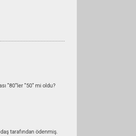
sı "80"ler "50" mi oldu?
daş tarafından ödenmiş.