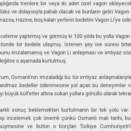
lığında trenlere bir veya iki adet özel vagon ekleyecek
üks ve dolayısıyla pahalı olacak ve bunların geliri Vagon 
olmazsa, Hazine, boş kalan yerlerin bedelini Vagon Li’ye öd
nceleme yaptırmış ve görmüş ki 100 yılda bu yolla Vagon 
stünde bir bedele ulaşmış. İstenen şey ise süresi bit
 bunu imzalamamış ve Vagon Li anlaşması ve imtiyaz sö
 değilse o aşamada kurtulmuş.
urum, Osmanlı’nın imzaladığı bu tür imtiyaz anlaşmalarıy
ılmaz bedeller ödenmesine yol açan bu deneyimler var
yi büyük külfetler altına sokan yollara gönüllü olarak tekra
 farklı sonuç beklemekten kurtulmanın bir tek yolu var
i incelemek çok önemli çünkü Osmanlı mali tarihi, bu 
üşmesine ve bütün o borçları Türkiye Cumhuriyeti’