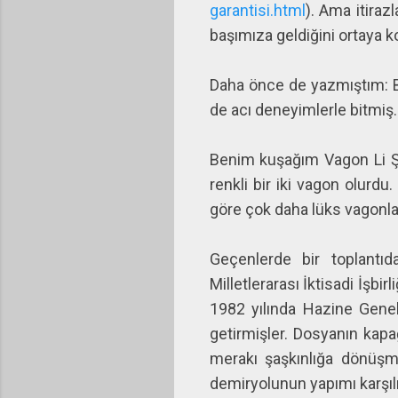
garantisi.html
). Ama itiraz
başımıza geldiğini ortaya k
Daha önce de yazmıştım: B
de acı deneyimlerle bitmiş
Benim kuşağım Vagon Li Şirk
renkli bir iki vagon olurdu
göre çok daha lüks vagonlar
Geçenlerde bir toplantı
Milletlerarası İktisadi İşbir
1982 yılında Hazine Gene
getirmişler. Dosyanın kap
merakı şaşkınlığa dönüşm
demiryolunun yapımı karşıl