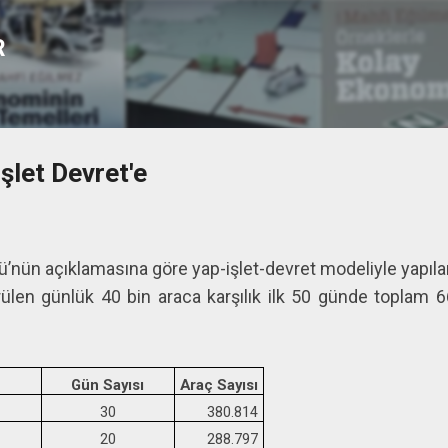
Ana içeriğe atla
R
şlet Devret'e
ğü’nün açıklamasına göre yap-işlet-devret modeliyle yap
ülen günlük 40 bin araca karşılık ilk 50 günde toplam 6
Gün Sayısı
Araç Sayısı
30
380.814
20
288.797