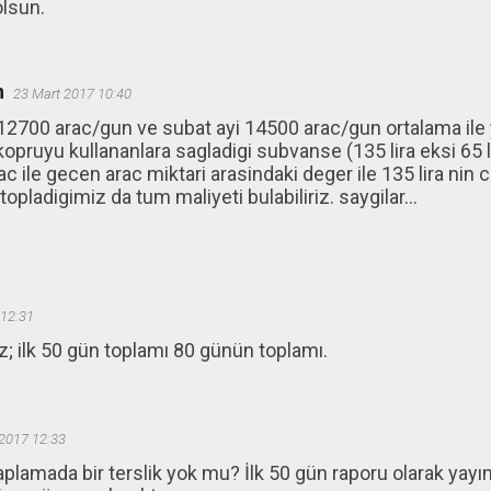
lsun.
n
23 Mart 2017 10:40
12700 arac/gun ve subat ayi 14500 arac/gun ortalama ile yi
kopruyu kullananlara sagladigi subvanse (135 lira eksi 65 li
c ile gecen arac miktari arasindaki deger ile 135 lira nin 
topladigimiz da tum maliyeti bulabiliriz. saygilar...
 12:31
az; ilk 50 gün toplamı 80 günün toplamı.
2017 12:33
lamada bir terslik yok mu? İlk 50 gün raporu olarak yay