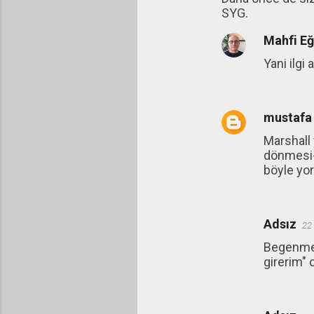
SYG.
Mahfi E
Yani ilgi
mustafa
Marshall 
dönmesi-H
böyle yo
Adsız
22
Begenmed
girerim" 