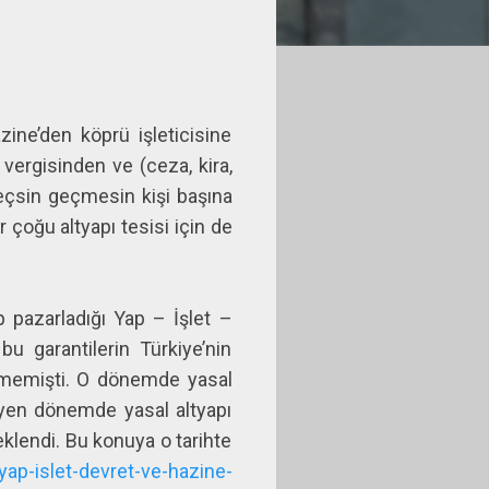
ne’den köprü işleticisine
vergisinden ve (ceza, kira,
eçsin geçmesin kişi başına
 çoğu altyapı tesisi için de
ip pazarladığı Yap – İşlet –
u garantilerin Türkiye’nin
tememişti. O dönemde yasal
leyen dönemde yasal altyapı
klendi. Bu konuya o tarihte
p-islet-devret-ve-hazine-