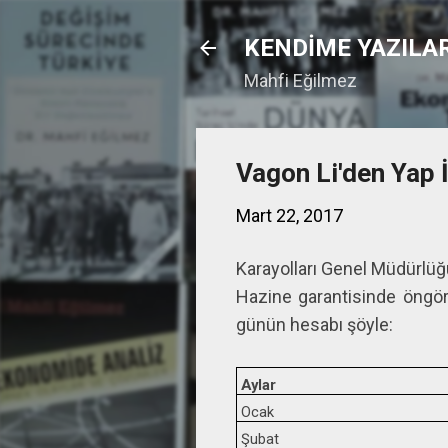
KENDİME YAZILA
Mahfi Eğilmez
Vagon Li'den Yap İ
Mart 22, 2017
Karayolları Genel Müdürlü
Hazine garantisinde öngör
günün hesabı şöyle:
Aylar
Ocak
Şubat