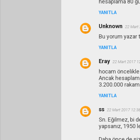
hesaplama 80 gü
YANITLA
Unknown
22 Mart 
Bu yorum yazar ta
YANITLA
Eray
22 Mart 2017 1
hocam öncelikle y
Ancak hesaplama 
3.200.000 rakam
YANITLA
ss
22 Mart 2017 12:3
Sn. Eğilmez, bi d
yapsanız, 1950 le
Daha önce de size