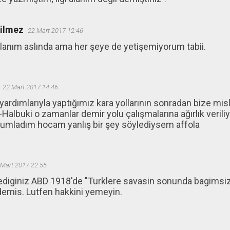
ğilmez
22 Mart 2017 12:46
 alanım aslında ama her şeye de yetişemiyorum tabii.
22 Mart 2017 14:46
yardımlarıyla yaptığımız kara yollarının sonradan bize misli
albuki o zamanlar demir yolu çalışmalarına ağırlık veril
rumladım hocam yanlış bir şey söylediysem affola
 Mart 2017 22:55
iginiz ABD 1918'de "Turklere savasin sonunda bagimsizli
demis. Lutfen hakkini yemeyin.