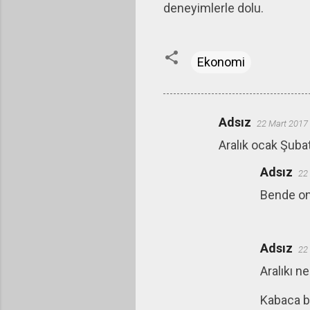
deneyimlerle dolu.
Ekonomi
Adsız
22 Mart 2017
Y
Aralık ocak Şubat
o
r
Adsız
22
u
Bende onu
m
l
a
Adsız
22
r
Aralıkı ne
Kabaca b