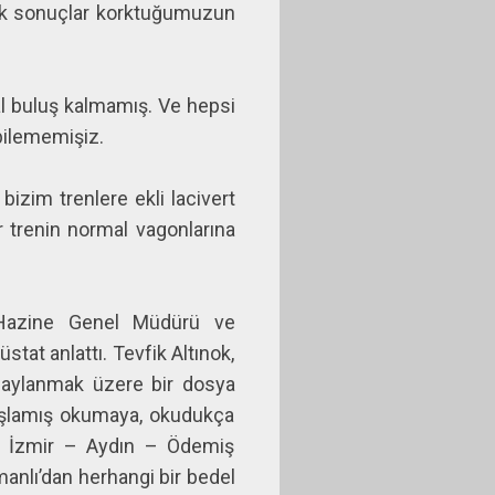
e ilk sonuçlar korktuğumuzun
l buluş kalmamış. Ve hepsi
bilememişiz.
bizim trenlere ekli lacivert
ar trenin normal vagonlarına
e Hazine Genel Müdürü ve
üstat anlattı. Tevfik Altınok,
naylanmak üzere bir dosya
başlamış okumaya, okudukça
ne İzmir – Aydın – Ödemiş
anlı’dan herhangi bir bedel