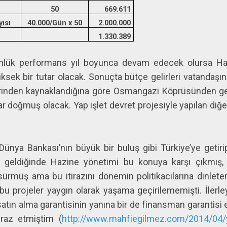
50
669.611
yısı
40.000/Gün x 50
2.000.000
1.330.389
nlük performans yıl boyunca devam edecek olursa Hazi
sek bir tutar olacak. Sonuçta bütçe gelirleri vatandaşın 
erinden kaynaklandığına göre Osmangazi Köprüsünden g
r doğmuş olacak. Yap işlet devret projesiyle yapılan diğer
 Dünya Bankası’nın büyük bir buluş gibi Türkiye’ye getir
geldiğinde Hazine yönetimi bu konuya karşı çıkmış, b
 sürmüş ama bu itirazını dönemin politikacılarına dinle
n bu projeler yaygın olarak yaşama geçirilememişti. İler
tın alma garantisinin yanına bir de finansman garantisi e
iraz etmiştim (
http://www.mahfiegilmez.com/2014/04/ya