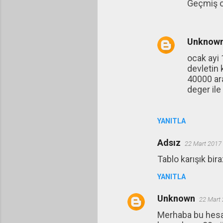
Geçmiş o
Unknow
ocak ayi 
devletin 
40000 ara
deger ile 
YANITLA
Adsız
22 Mart 2017
Tablo karışık bir
YANITLA
Unknown
22 Mart 
Merhaba bu hesap