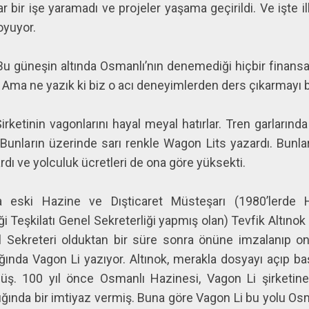
lar bir işe yaramadı ve projeler yaşama geçirildi. Ve işt
oyuyor.
u güneşin altında Osmanlı’nın denemediği hiçbir finansa
. Ama ne yazık ki biz o acı deneyimlerden ders çıkarmayı 
etinin vagonlarını hayal meyal hatırlar. Tren garlarında 
. Bunların üzerinde sarı renkle Wagon Lits yazardı. Bunl
dı ve yolculuk ücretleri de ona göre yüksekti.
da eski Hazine ve Dışticaret Müsteşarı (1980’lerd
liği Teşkilatı Genel Sekreterliği yapmış olan) Tevfik Altınok 
l Sekreteri olduktan bir süre sonra önüne imzalanıp o
ağında Vagon Li yazıyor. Altınok, merakla dosyayı açıp 
üş. 100 yıl önce Osmanlı Hazinesi, Vagon Li şirketi
ığında bir imtiyaz vermiş. Buna göre Vagon Li bu yolu Osm