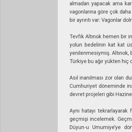
almadan yapacak ama karşı
vagonlarına göre çok daha l
bir ayrıntı var: Vagonlar d
Tevfik Altınok hemen bir i
yolun bedelinin kat kat ü
yenilenmesiymiş. Altınok,
Türkiye bu ağır yükten hiç
Asıl inanılması zor olan d
Cumhuriyet döneminde inan
devret projeleri gibi Hazine
Aynı hatayı tekrarlayarak
geçmişi incelemek. Geçmiş
Düyun-u Umumiye’ye dön