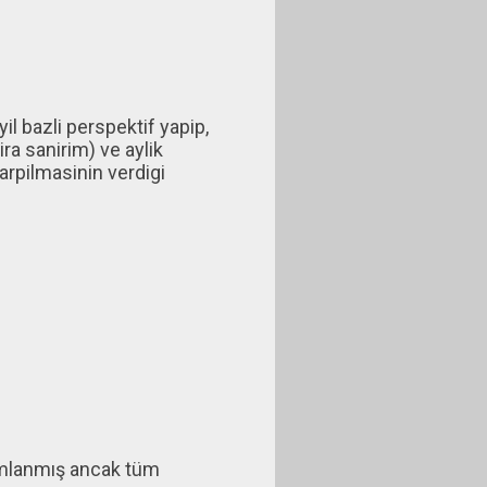
l bazli perspektif yapip,
ra sanirim) ve aylik
carpilmasinin verdigi
ımlanmış ancak tüm