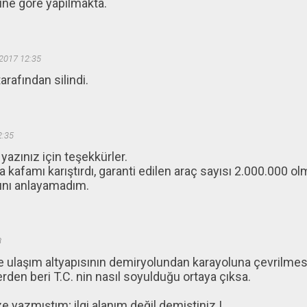
ne göre yapılmakta.
2017 12:35
rafından silindi.
2:35
azınız için teşekkürler.
kafamı karıştırdı, garanti edilen araç sayısı 2.000.000 o
ını anlayamadım.
8
e ulaşım altyapısının demiryolundan karayoluna çevrilmesi il
rden beri T.C. nin nasıl soyulduğu ortaya çıksa.
 yazmıştım; ilgi alanım değil demiştiniz !