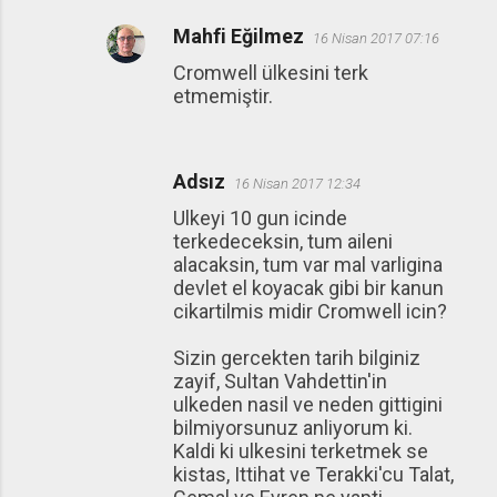
Mahfi Eğilmez
16 Nisan 2017 07:16
Cromwell ülkesini terk
etmemiştir.
Adsız
16 Nisan 2017 12:34
Ulkeyi 10 gun icinde
terkedeceksin, tum aileni
alacaksin, tum var mal varligina
devlet el koyacak gibi bir kanun
cikartilmis midir Cromwell icin?
Sizin gercekten tarih bilginiz
zayif, Sultan Vahdettin'in
ulkeden nasil ve neden gittigini
bilmiyorsunuz anliyorum ki.
Kaldi ki ulkesini terketmek se
kistas, Ittihat ve Terakki'cu Talat,