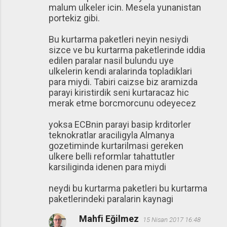
malum ulkeler icin. Mesela yunanistan
portekiz gibi.
Bu kurtarma paketleri neyin nesiydi
sizce ve bu kurtarma paketlerinde iddia
edilen paralar nasil bulundu uye
ulkelerin kendi aralarinda topladiklari
para miydi. Tabiri caizse biz aramizda
parayi kiristirdik seni kurtaracaz hic
merak etme borcmorcunu odeyecez
yoksa ECBnin parayi basip krditorler
teknokratlar araciligyla Almanya
gozetiminde kurtarilmasi gereken
ulkere belli reformlar tahattutler
karsiliginda idenen para miydi
neydi bu kurtarma paketleri bu kurtarma
paketlerindeki paralarin kaynagi
Mahfi Eğilmez
15 Nisan 2017 16:48