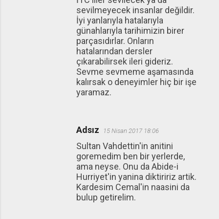
sevilmeyecek insanlar değildir.
İyi yanlarıyla hatalarıyla
günahlarıyla tarihimizin birer
parçasıdırlar. Onların
hatalarından dersler
çıkarabilirsek ileri gideriz.
Sevme sevmeme aşamasında
kalırsak o deneyimler hiç bir işe
yaramaz.
Adsız
15 Nisan 2017 18:06
Sultan Vahdettin'in anitini
goremedim ben bir yerlerde,
ama neyse. Onu da Abide-i
Hurriyet'in yanina diktiririz artik.
Kardesim Cemal'in naasini da
bulup getirelim.