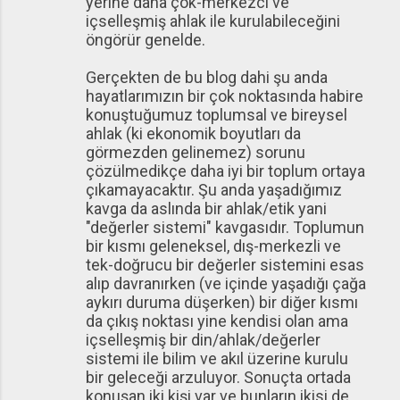
yerine daha çok-merkezci ve
içselleşmiş ahlak ile kurulabileceğini
öngörür genelde.
Gerçekten de bu blog dahi şu anda
hayatlarımızın bir çok noktasında habire
konuştuğumuz toplumsal ve bireysel
ahlak (ki ekonomik boyutları da
görmezden gelinemez) sorunu
çözülmedikçe daha iyi bir toplum ortaya
çıkamayacaktır. Şu anda yaşadığımız
kavga da aslında bir ahlak/etik yani
"değerler sistemi" kavgasıdır. Toplumun
bir kısmı geleneksel, dış-merkezli ve
tek-doğrucu bir değerler sistemini esas
alıp davranırken (ve içinde yaşadığı çağa
aykırı duruma düşerken) bir diğer kısmı
da çıkış noktası yine kendisi olan ama
içselleşmiş bir din/ahlak/değerler
sistemi ile bilim ve akıl üzerine kurulu
bir geleceği arzuluyor. Sonuçta ortada
konuşan iki kişi var ve bunların ikisi de