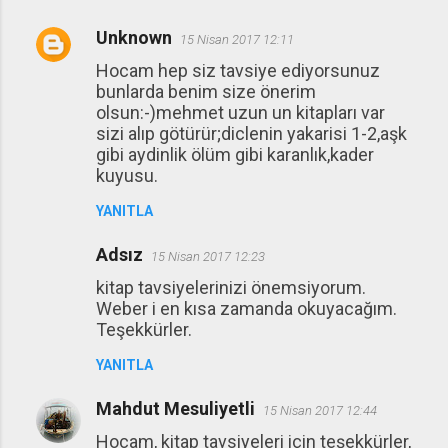
Unknown
15 Nisan 2017 12:11
Hocam hep siz tavsiye ediyorsunuz
bunlarda benim size önerim
olsun:-)mehmet uzun un kitapları var
sizi alıp götürür;diclenin yakarisi 1-2,aşk
gibi aydinlik ölüm gibi karanlık,kader
kuyusu.
YANITLA
Adsız
15 Nisan 2017 12:23
kitap tavsiyelerinizi önemsiyorum.
Weber i en kısa zamanda okuyacağım.
Teşekkürler.
YANITLA
Mahdut Mesuliyetli
15 Nisan 2017 12:44
Hocam, kitap tavsiyeleri için teşekkürler,