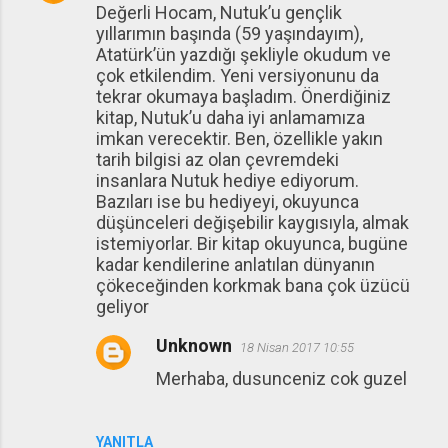
Değerli Hocam, Nutuk’u gençlik
o
yıllarımın başında (59 yaşındayım),
r
Atatürk’ün yazdığı şekliyle okudum ve
u
çok etkilendim. Yeni versiyonunu da
tekrar okumaya başladım. Önerdiğiniz
m
kitap, Nutuk’u daha iyi anlamamıza
l
imkan verecektir. Ben, özellikle yakın
a
tarih bilgisi az olan çevremdeki
insanlara Nutuk hediye ediyorum.
r
Bazıları ise bu hediyeyi, okuyunca
düşünceleri değişebilir kaygısıyla, almak
istemiyorlar. Bir kitap okuyunca, bugüne
kadar kendilerine anlatılan dünyanın
çökeceğinden korkmak bana çok üzücü
geliyor
Unknown
18 Nisan 2017 10:55
Merhaba, dusunceniz cok guzel
YANITLA