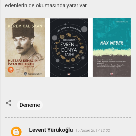
edenlerin de okumasında yarar var.
Deneme
Levent Yürükoğlu
15 Nisan 2017 12:02
Y