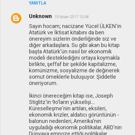
YANITLA
Unknown
15 Nisan 2017 13:08
Sayın hocam; nacizane Yücel ÜLKEN'in
Atatürk ve İktisat kitabını da ben
önereyim sizlerin önderliğinde siz ve
diğer arkadaşlara. Su gibi akan bu kitap
başta Atatürk'ün nasıl bir ekonomik
modeli desteklediğini ortaya koymakla
birlikte, şeffaf bir şekilde kapitalizme,
komünizme, sosyalizme de değinerek
somut örneklerle buluşuyor. Şiddetle
öneriyorum.
İkinci önereceğim kitap ise, Joseph
Stiglitz'in 9o'ların yükselişi...
Küreselleşme'nin artıları, eksileri,
ekonomik krizler, aldatıcı görüntünün -
balonun nedenleri, Amerika'nın
uyguladığı ekonomik politikalar, ABD'nin
Dünyaya empoze ettiği politikalar..