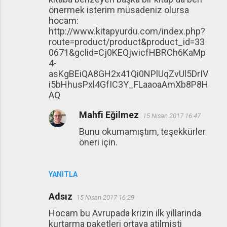
önermek isterim müsadeniz olursa
hocam:
http://www.kitapyurdu.com/index.php?
route=product/product&product_id=33
0671&gclid=Cj0KEQjwicfHBRCh6KaMp
4-
asKgBEiQA8GH2x41Qi0NPlUqZvUl5DrIV
i5bHhusPxl4GfIC3Y_FLaaoaAmXb8P8H
AQ
Mahfi Eğilmez
15 Nisan 2017 16:47
Bunu okumamıştım, teşekkürler
öneri için.
YANITLA
Adsız
15 Nisan 2017 16:29
Hocam bu Avrupada krizin ilk yillarinda
kurtarma paketleri ortaya atilmisti