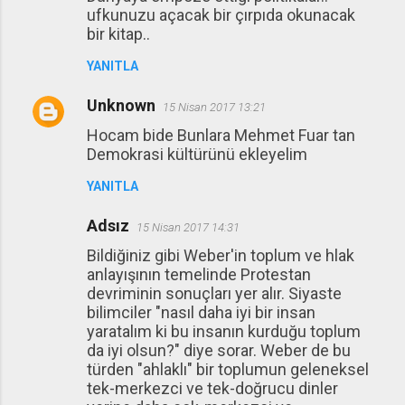
ufkunuzu açacak bir çırpıda okunacak
bir kitap..
YANITLA
Unknown
15 Nisan 2017 13:21
Hocam bide Bunlara Mehmet Fuar tan
Demokrasi kültürünü ekleyelim
YANITLA
Adsız
15 Nisan 2017 14:31
Bildiğiniz gibi Weber'in toplum ve hlak
anlayışının temelinde Protestan
devriminin sonuçları yer alır. Siyaste
bilimciler "nasıl daha iyi bir insan
yaratalım ki bu insanın kurduğu toplum
da iyi olsun?" diye sorar. Weber de bu
türden "ahlaklı" bir toplumun geleneksel
tek-merkezci ve tek-doğrucu dinler