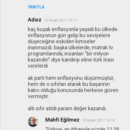
YANITLA
Adsız
15 Nisan 2017 15:17
kaç kuşak enflasyonla yaşadı bu ülkede.
enflasyonun gün gelip bu seviyelere
düşeceğine eskiden kimseler
inanmazdı. başka ülkelerde, matrak tv
programlarında, insanları "bir milyon
kazandın" diye kandırıp eline türk lirası
verirlerdi
ak parti hem enflasyonu düşürmüştür,
hem de o sıfırları atarak bu başarının
kalıcı olduğu konusunda herkese güven
vermiştir.
altı sıfır atıldı param değer kazandı.
Mahfi Eğilmez
15 Nisan 2017 16:14
Türkiye, an itibariyle yüzde 11,29