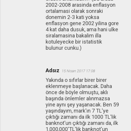
2002-2008 arasinda enflasyon
ortalamasi olarak sonraki
donemin 2-3 kati yoksa
enflasyon gene 2002 yilina gore
4 kat daha dusuk, ama hani ulke
siralamasina bakalim illa
kotuleyecke bir istatistik
bulunur cunku.)
Adsız
15 Nisan 2017 17:08
Yakında o sıfırlar birer birer
eklenmeye başlanacak. Daha
önce de böyle olmuştu, aklı
başında önlemler alınmazsa
yine aynı şey yaşanacak. Ben 59
yaşındayım, mark'ın 7 TL'ye
çıktığı zamanı da ilk 1000 TL'lik
banknot'un çıktığı zamanı da, ilk
1,000,000'TL'lik banknot'un