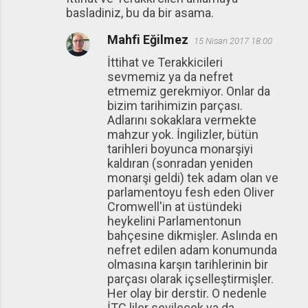
basladiniz, bu da bir asama.
Mahfi Eğilmez
15 Nisan 2017 18:00
İttihat ve Terakkicileri
sevmemiz ya da nefret
etmemiz gerekmiyor. Onlar da
bizim tarihimizin parçası.
Adlarını sokaklara vermekte
mahzur yok. İngilizler, bütün
tarihleri boyunca monarşiyi
kaldıran (sonradan yeniden
monarşi geldi) tek adam olan ve
parlamentoyu fesh eden Oliver
Cromwell'in at üstündeki
heykelini Parlamentonun
bahçesine dikmişler. Aslında en
nefret edilen adam konumunda
olmasına karşın tarihlerinin bir
parçası olarak içselleştirmişler.
Her olay bir derstir. O nedenle
İTC liler sevilecek ya da