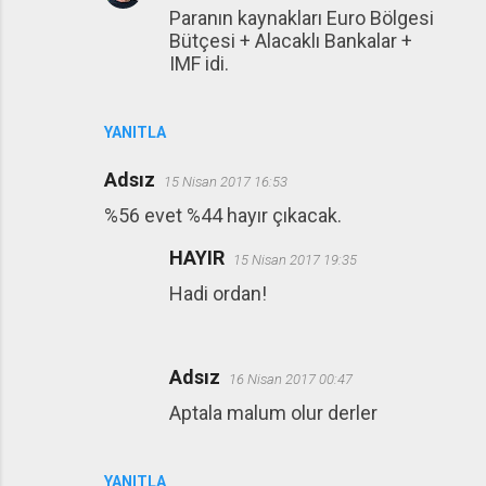
Paranın kaynakları Euro Bölgesi
Bütçesi + Alacaklı Bankalar +
IMF idi.
YANITLA
Adsız
15 Nisan 2017 16:53
%56 evet %44 hayır çıkacak.
HAYIR
15 Nisan 2017 19:35
Hadi ordan!
Adsız
16 Nisan 2017 00:47
Aptala malum olur derler
YANITLA