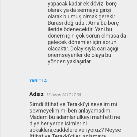
yapacak kadar ek dövizi borç
olarak ya da sermaye girişi
olarak bulmuş olmak gerekir.
Burası doğrudur. Ama bu borç
ileride ödenecektir. Yani bu
dönem için çok sorun olmasa da
gelecek dönemler için sorun
olacaktır. Dolayısıyla cari açığı
önemseyenler de olaya bu
yönden yaklaşırlar.
YANITLA
Adsız
15 Nisan 2017 17:38
Simdi Ittihat ve Terakki'yi sevelim mi
sevmeyelim mi ben anlayamadim.
Madem bu adamlar ulkeyi mahfetti ne
diye her yerde isimlerini
sokaklara,caddelere veriyoruz? Neyse
Ittihat ve Terakki'cileri anlamaya