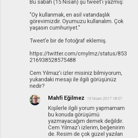
Bu sabah (15 Nisan) şu tweet'i yazmış:
"Oy kullanmak, en asil vatandaşlık
görevimizdir. Oyumuzu kullanalım. Çok
yaşasın cumhuriyet."
Tweet'e bir de fotoğraf eklemiş.
https://twitter.com/cmylmz/status/853
216938528575488
Cem Yılmaz'ı izler misiniz bilmiyorum,
yukarıdaki mesajı ile ilgili görüşünüz
nedir?
Mahfi Eğilmez
15 Nisan 2017 18:07
Kişilerle ilgili yorum yapmamam
bu konuda görüşümü
yazmayacağım demek değildir.
Cem Yılmaz'ı izlerim, beğenirim
de. Resim de çok güzel yazılan