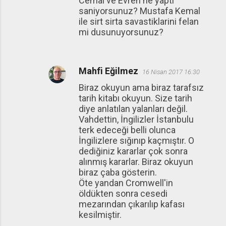
Cemal ve Evren ne yapti
saniyorsunuz? Mustafa Kemal
ile sirt sirta savastiklarini felan
mi dusunuyorsunuz?
Mahfi Eğilmez
16 Nisan 2017 16:30
Biraz okuyun ama biraz tarafsız
tarih kitabı okuyun. Size tarih
diye anlatılan yalanları değil.
Vahdettin, İngilizler İstanbulu
terk edeceği belli olunca
İngilizlere sığınıp kaçmıştır. O
dediğiniz kararlar çok sonra
alınmış kararlar. Biraz okuyun
biraz çaba gösterin.
Öte yandan Cromwell'in
öldükten sonra cesedi
mezarından çıkarılıp kafası
kesilmiştir.