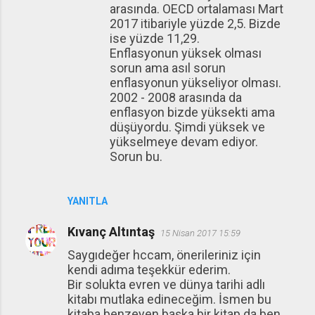
arasında. OECD ortalaması Mart
2017 itibariyle yüzde 2,5. Bizde
ise yüzde 11,29.
Enflasyonun yüksek olması
sorun ama asıl sorun
enflasyonun yükseliyor olması.
2002 - 2008 arasında da
enflasyon bizde yüksekti ama
düşüyordu. Şimdi yüksek ve
yükselmeye devam ediyor.
Sorun bu.
YANITLA
Kıvanç Altıntaş
15 Nisan 2017 15:59
Saygıdeğer hccam, önerileriniz için
kendi adıma teşekkür ederim.
Bir solukta evren ve dünya tarihi adlı
kitabı mutlaka edineceğim. İsmen bu
kitaba benzeyen başka bir kitap da ben