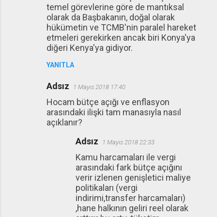
temel görevlerine göre de mantıksal
olarak da Başbakanın, doğal olarak
hükümetin ve TCMB'nin paralel hareket
etmeleri gerekirken ancak biri Konya'ya
diğeri Kenya'ya gidiyor.
YANITLA
Adsız
1 Mayıs 2018 17:40
Hocam bütçe açığı ve enflasyon
arasındaki ilişki tam manasıyla nasıl
açıklanır?
Adsız
1 Mayıs 2018 22:33
Kamu harcamaları ile vergi
arasındaki fark bütçe açığını
verir izlenen genişletici maliye
politikaları (vergi
indirimi,transfer harcamaları)
,hane halkının geliri reel olarak