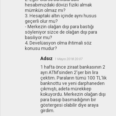
hesabımızdaki dövizi fiziki almak
mümkün olmaz mı?
3. Hesaptaki altın içinde aynı husus
geçerli olur mu?
- Merkezin olağan dışı para bastığı
söyleniyor sizce de olağan dışı para
basılıyor mu?
4. Develüasyon olma ihtimali söz
konusu mudur?
Adsız
1 Mayıs 2018 20:07
1 hafta önce ziraat bankasının 2
ayrı ATM'sinden 2'şer bin lira
çektim. Paraların tümü 100 TL'lik
banknottu ve yeni darphaneden
çıkmıştı, adeta mürekkep
kokuyordu. Merkezin olağan dışı
para basıp basmadığının bir
göstergesi olabilir diye araya
girdim.