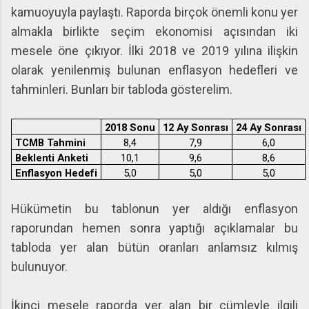
kamuoyuyla paylaştı. Raporda birçok önemli konu yer
almakla birlikte seçim ekonomisi açısından iki
mesele öne çıkıyor. İlki 2018 ve 2019 yılına ilişkin
olarak yenilenmiş bulunan enflasyon hedefleri ve
tahminleri. Bunları bir tabloda gösterelim.
2018 Sonu
12 Ay Sonrası
24 Ay Sonrası
TCMB Tahmini
8,4
7,9
6,0
Beklenti Anketi
10,1
9,6
8,6
Enflasyon Hedefi
5,0
5,0
5,0
Hükümetin bu tablonun yer aldığı enflasyon
raporundan hemen sonra yaptığı açıklamalar bu
tabloda yer alan bütün oranları anlamsız kılmış
bulunuyor.
İkinci mesele raporda yer alan bir cümleyle ilgili