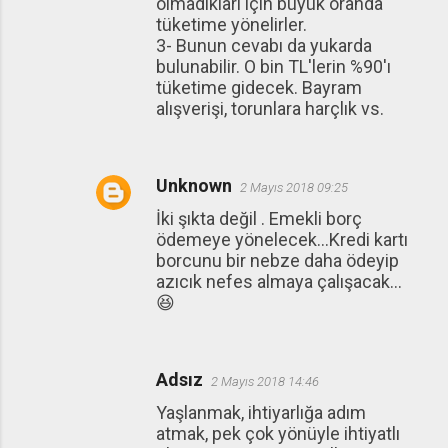
olmadıkları için büyük oranda
tüketime yönelirler.
3- Bunun cevabı da yukarda
bulunabilir. O bin TL'lerin %90'ı
tüketime gidecek. Bayram
alışverişi, torunlara harçlık vs.
Unknown
2 Mayıs 2018 09:25
İki şıkta değil . Emekli borç
ödemeye yönelecek...Kredi kartı
borcunu bir nebze daha ödeyip
azıcık nefes almaya çalışacak...
😆
Adsız
2 Mayıs 2018 14:46
Yaşlanmak, ihtiyarlığa adım
atmak, pek çok yönüyle ihtiyatlı