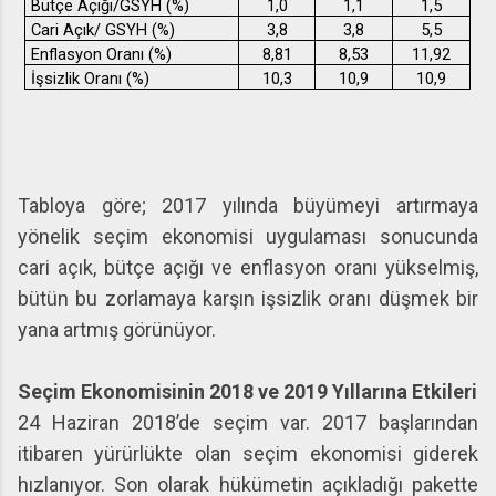
Bütçe Açığı/GSYH (%)
1,0
1,1
1,5
Cari Açık/ GSYH (%)
3,8
3,8
5,5
Enflasyon Oranı (%)
8,81
8,53
11,92
İşsizlik Oranı (%)
10,3
10,9
10,9
Tabloya göre; 2017 yılında büyümeyi artırmaya
yönelik seçim ekonomisi uygulaması sonucunda
cari açık, bütçe açığı ve enflasyon oranı yükselmiş,
bütün bu zorlamaya karşın işsizlik oranı düşmek bir
yana artmış görünüyor.
Seçim Ekonomisinin 2018 ve 2019 Yıllarına Etkileri
24 Haziran 2018’de seçim var. 2017 başlarından
itibaren yürürlükte olan seçim ekonomisi giderek
hızlanıyor. Son olarak hükümetin açıkladığı pakette