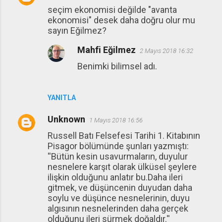
seçim ekonomisi değilde "avanta
o
ekonomisi" desek daha doğru olur mu
r
sayın Eğilmez?
u
Mahfi Eğilmez
2 Mayıs 2018 16:32
m
Benimki bilimsel adı.
l
a
r
YANITLA
Unknown
1 Mayıs 2018 16:56
Russell Batı Felsefesi Tarihi 1. Kitabının
Pisagor bölümünde şunları yazmıştı:
''Bütün kesin usavurmaların, duyulur
nesnelere karşıt olarak ülküsel şeylere
ilişkin olduğunu anlatır bu.Daha ileri
gitmek, ve düşüncenin duyudan daha
soylu ve düşünce nesnelerinin, duyu
algısının nesnelerinden daha gerçek
olduğunu ileri sürmek doğaldır.''