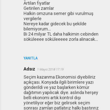
Artilan fiyatlar
Getirilen zamlar
Halkin omzuna semer gibi vurulmuş
vergilerle
Nereye kadar gidecek bu şekilde
bilemiyorum...
Bi 24 milyar TL daha halkimin cebinden
söküleeee söküleeeee zorla alinacak...
YANITLA
Adsız
1 Mayıs 2018 17:19
Seçim kazanma Ekonomisi diyebiliriz
açıkçası. Konyada ilgili birimlere yazı
gönderildi ve yaz başlarken kömür
dağıtımın yapılıcak diye. aslında herşey
belli ekonomi artık kontrol dışı
yönetiliyor eğer biz gelirsek seçim
sonrası zamları patlatırız halkı bastırırız