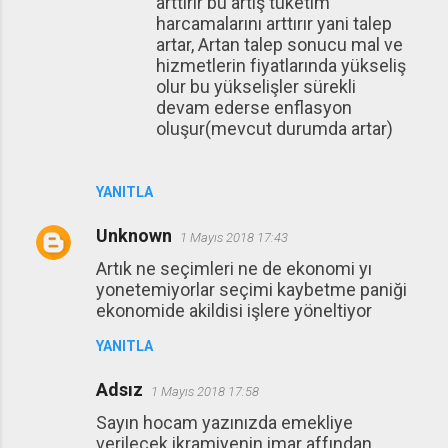
arttırır bu artış tüketim
harcamalarını arttırır yani talep
artar, Artan talep sonucu mal ve
hizmetlerin fiyatlarında yükseliş
olur bu yükselişler sürekli
devam ederse enflasyon
oluşur(mevcut durumda artar)
YANITLA
Unknown
1 Mayıs 2018 17:43
Artık ne seçimleri ne de ekonomi yı
yonetemiyorlar seçimi kaybetme paniği
ekonomide akildisi işlere yöneltiyor
YANITLA
Adsız
1 Mayıs 2018 17:58
Sayın hocam yazınızda emekliye
verilecek ikramiyenin imar affından