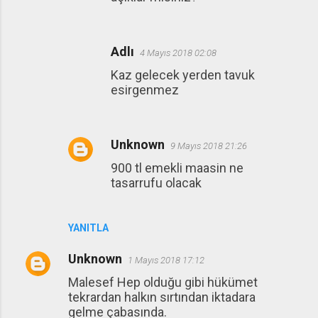
Adlı
4 Mayıs 2018 02:08
Kaz gelecek yerden tavuk
esirgenmez
Unknown
9 Mayıs 2018 21:26
900 tl emekli maasin ne
tasarrufu olacak
YANITLA
Unknown
1 Mayıs 2018 17:12
Malesef Hep olduğu gibi hükümet
tekrardan halkın sırtından iktadara
gelme çabasında.