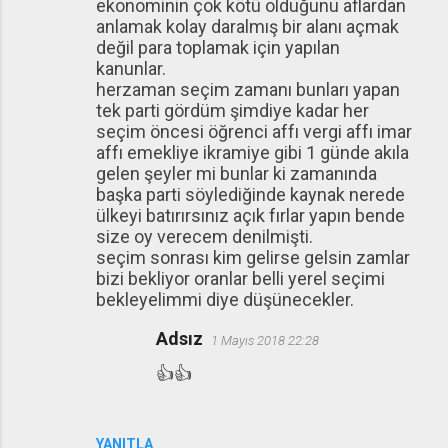
ekonominin çok kötü olduğunu aflardan
anlamak kolay daralmış bir alanı açmak
değil para toplamak için yapılan
kanunlar.
herzaman seçim zamanı bunları yapan
tek parti gördüm şimdiye kadar her
seçim öncesi öğrenci affı vergi affı imar
affı emekliye ikramiye gibi 1 günde akıla
gelen şeyler mi bunlar ki zamanında
başka parti söylediğinde kaynak nerede
ülkeyi batırırsınız açık fırlar yapın bende
size oy verecem denilmişti.
seçim sonrası kim gelirse gelsin zamlar
bizi bekliyor oranlar belli yerel seçimi
bekleyelimmi diye düşünecekler.
Adsız
1 Mayıs 2018 22:28
👍👍
YANITLA