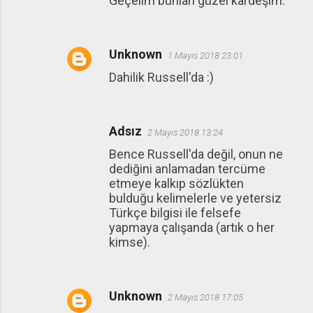
Geçelim bunları güzel kardeşim.
Unknown
1 Mayıs 2018 23:01
Dahilik Russell'da :)
Adsız
2 Mayıs 2018 13:24
Bence Russell'da değil, onun ne
dediğini anlamadan tercüme
etmeye kalkıp sözlükten
bulduğu kelimelerle ve yetersiz
Türkçe bilgisi ile felsefe
yapmaya çalışanda (artık o her
kimse).
Unknown
2 Mayıs 2018 17:05