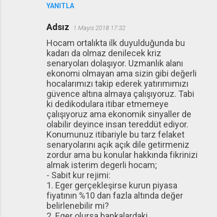
YANITLA
Adsız
1 Mayıs 2018 17:32
Hocam ortalıkta ilk duyulduğunda bu
kadarı da olmaz denilecek kriz
senaryoları dolaşıyor. Uzmanlık alanı
ekonomi olmayan ama sizin gibi değerli
hocalarımızı takip ederek yatırımımızı
güvence altına almaya çalışıyoruz. Tabi
ki dedikodulara itibar etmemeye
çalışıyoruz ama ekonomik sinyaller de
olabilir deyince insan tereddüt ediyor.
Konumunuz itibariyle bu tarz felaket
senaryolarını açık açık dile getirmeniz
zordur ama bu konular hakkında fikrinizi
almak isterim degerli hocam;
- Sabit kur rejimi:
1. Eger gerçekleşirse kurun piyasa
fiyatının %10 dan fazla altında değer
belirlenebilir mi?
2. Eger olursa bankalardaki