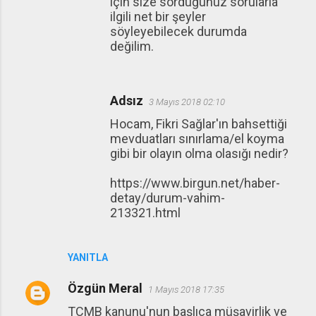
için size sorduğunuz sorularla
ilgili net bir şeyler
söyleyebilecek durumda
değilim.
Adsız
3 Mayıs 2018 02:10
Hocam, Fikri Sağlar'ın bahsettiği
mevduatları sınırlama/el koyma
gibi bir olayın olma olasığı nedir?
https://www.birgun.net/haber-
detay/durum-vahim-
213321.html
YANITLA
Özgün Meral
1 Mayıs 2018 17:35
TCMB kanunu'nun başlıca müşavirlik ve