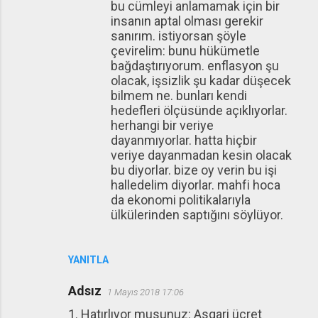
bu cümleyi anlamamak için bir
insanın aptal olması gerekir
sanırım. istiyorsan şöyle
çevirelim: bunu hükümetle
bağdaştırıyorum. enflasyon şu
olacak, işsizlik şu kadar düşecek
bilmem ne. bunları kendi
hedefleri ölçüsünde açıklıyorlar.
herhangi bir veriye
dayanmıyorlar. hatta hiçbir
veriye dayanmadan kesin olacak
bu diyorlar. bize oy verin bu işi
halledelim diyorlar. mahfi hoca
da ekonomi politikalarıyla
ülkülerinden saptığını söylüyor.
YANITLA
Adsız
1 Mayıs 2018 17:06
1. Hatırlıyor musunuz: Asgari ücret