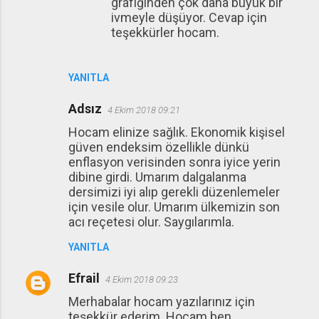
grafiğinden çok daha büyük bir
ivmeyle düşüyor. Cevap için
teşekkürler hocam.
YANITLA
Adsız
4 Ekim 2018 09:21
Hocam elinize sağlık. Ekonomik kişisel
güven endeksim özellikle dünkü
enflasyon verisinden sonra iyice yerin
dibine girdi. Umarım dalgalanma
dersimizi iyi alıp gerekli düzenlemeler
için vesile olur. Umarım ülkemizin son
acı reçetesi olur. Saygılarımla.
YANITLA
Efrail
4 Ekim 2018 09:23
Merhabalar hocam yazılarınız için
teşekkür ederim. Hocam ben