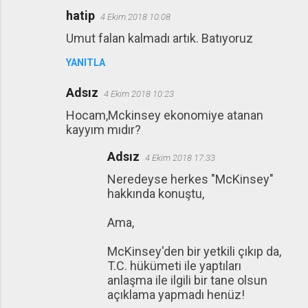
hatip
4 Ekim 2018 10:08
Umut falan kalmadı artık. Batıyoruz
YANITLA
Adsız
4 Ekim 2018 10:23
Hocam,Mckinsey ekonomiye atanan
kayyım mıdır?
Adsız
4 Ekim 2018 17:33
Neredeyse herkes "McKinsey"
hakkında konuştu,
Ama,
McKinsey'den bir yetkili çıkıp da,
T.C. hükümeti ile yaptıları
anlaşma ile ilgili bir tane olsun
açıklama yapmadı henüz!