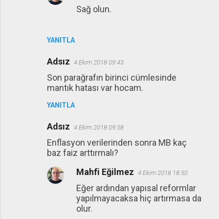
Sağ olun.
YANITLA
Adsız
4 Ekim 2018 09:43
Son parağrafın birinci cümlesinde
mantık hatası var hocam.
YANITLA
Adsız
4 Ekim 2018 09:58
Enflasyon verilerinden sonra MB kaç
baz faiz arttırmalı?
Mahfi Eğilmez
4 Ekim 2018 18:50
Eğer ardından yapısal reformlar
yapılmayacaksa hiç artırmasa da
olur.