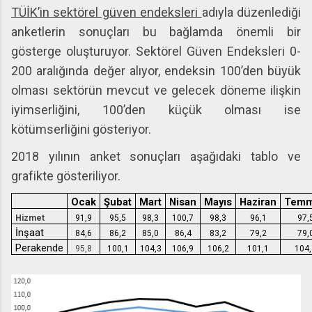
TÜİK’in sektörel güven endeksleri
adıyla düzenlediği
anketlerin sonuçları bu bağlamda önemli bir
gösterge oluşturuyor. Sektörel Güven Endeksleri 0-
200 aralığında değer alıyor, endeksin 100’den büyük
olması sektörün mevcut ve gelecek döneme ilişkin
iyimserliğini, 100’den küçük olması ise
kötümserliğini gösteriyor.
2018 yılının anket sonuçları aşağıdaki tablo ve
grafikte gösteriliyor.
Ocak
Şubat
Mart
Nisan
Mayıs
Haziran
Tem
Hizmet
91,9
95,5
98,3
100,7
98,3
96,1
97,
İnşaat
84,6
86,2
85,0
86,4
83,2
79,2
79,
Perakende
95,8
100,1
104,3
106,9
106,2
101,1
104,