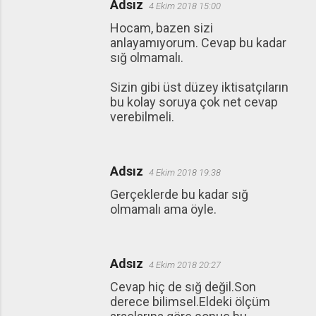
Adsız
4 Ekim 2018 15:00
Hocam, bazen sizi
anlayamıyorum. Cevap bu kadar
sığ olmamalı.
Sizin gibi üst düzey iktisatçıların
bu kolay soruya çok net cevap
verebilmeli.
Adsız
4 Ekim 2018 19:38
Gerçeklerde bu kadar sığ
olmamalı ama öyle.
Adsız
4 Ekim 2018 20:27
Cevap hiç de sığ değil.Son
derece bilimsel.Eldeki ölçüm