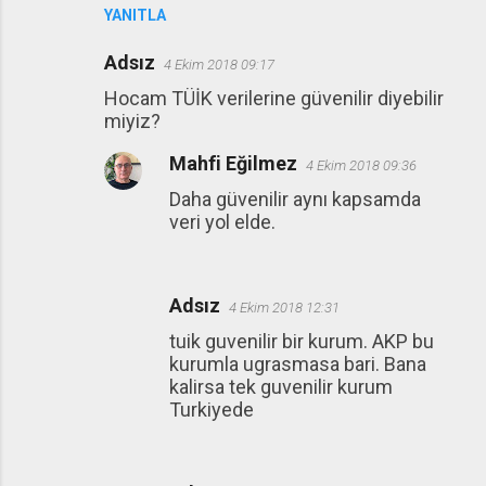
YANITLA
Adsız
4 Ekim 2018 09:17
Hocam TÜİK verilerine güvenilir diyebilir
miyiz?
Mahfi Eğilmez
4 Ekim 2018 09:36
Daha güvenilir aynı kapsamda
veri yol elde.
Adsız
4 Ekim 2018 12:31
tuik guvenilir bir kurum. AKP bu
kurumla ugrasmasa bari. Bana
kalirsa tek guvenilir kurum
Turkiyede