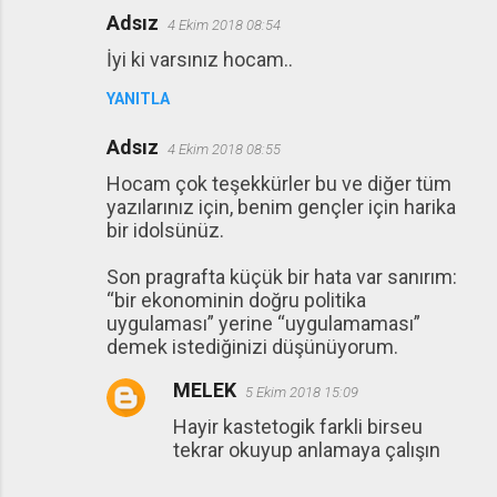
Adsız
4 Ekim 2018 08:54
İyi ki varsınız hocam..
YANITLA
Adsız
4 Ekim 2018 08:55
Hocam çok teşekkürler bu ve diğer tüm
yazılarınız için, benim gençler için harika
bir idolsünüz.
Son pragrafta küçük bir hata var sanırım:
“bir ekonominin doğru politika
uygulaması” yerine “uygulamaması”
demek istediğinizi düşünüyorum.
MELEK
5 Ekim 2018 15:09
Hayir kastetogik farkli birseu
tekrar okuyup anlamaya çalışın