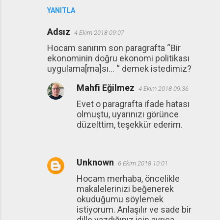
YANITLA
Adsız
4 Ekim 2018 09:07
Hocam sanırım son paragrafta “Bir
ekonominin doğru ekonomi politikası
uygulama[ma]sı... “ demek istedimiz?
Mahfi Eğilmez
4 Ekim 2018 09:36
Evet o paragrafta ifade hatası
olmuştu, uyarınızı görünce
düzelttim, teşekkür ederim.
Unknown
6 Ekim 2018 10:01
Hocam merhaba, öncelikle
makalelerinizi beğenerek
okuduğumu söylemek
istiyorum. Anlaşılır ve sade bir
dille yazdığınız için ayrıca