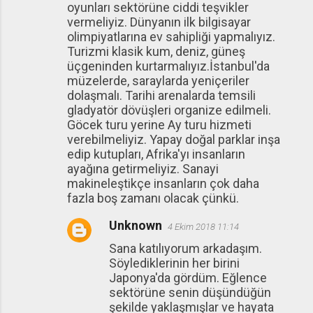
oyunları sektörüne ciddi teşvikler
vermeliyiz. Dünyanın ilk bilgisayar
olimpiyatlarına ev sahipliği yapmalıyız.
Turizmi klasik kum, deniz, güneş
üçgeninden kurtarmalıyız.İstanbul'da
müzelerde, saraylarda yeniçeriler
dolaşmalı. Tarihi arenalarda temsili
gladyatör dövüşleri organize edilmeli.
Göcek turu yerine Ay turu hizmeti
verebilmeliyiz. Yapay doğal parklar inşa
edip kutupları, Afrika'yı insanların
ayağına getirmeliyiz. Sanayi
makineleştikçe insanların çok daha
fazla boş zamanı olacak çünkü.
Unknown
4 Ekim 2018 11:14
Sana katılıyorum arkadaşım.
Söylediklerinin her birini
Japonya'da gördüm. Eğlence
sektörüne senin düşündüğün
şekilde yaklaşmışlar ve hayata