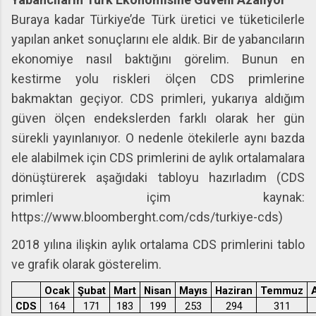
Buraya kadar Türkiye’de Türk üretici ve tüketicilerle
yapılan anket sonuçlarını ele aldık. Bir de yabancıların
ekonomiye nasıl baktığını görelim. Bunun en
kestirme yolu riskleri ölçen CDS primlerine
bakmaktan geçiyor. CDS primleri, yukarıya aldığım
güven ölçen endekslerden farklı olarak her gün
sürekli yayınlanıyor. O nedenle ötekilerle aynı bazda
ele alabilmek için CDS primlerini de aylık ortalamalara
dönüştürerek aşağıdaki tabloyu hazırladım (CDS
primleri içim kaynak:
https://www.bloomberght.com/cds/turkiye-cds)
2018 yılına ilişkin aylık ortalama CDS primlerini tablo
ve grafik olarak gösterelim.
Ocak
Şubat
Mart
Nisan
Mayıs
Haziran
Temmuz
CDS
164
171
183
199
253
294
311