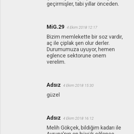
geçirmişler, tabi yıllar önceden.
MiG.29
4 Ekim 2018 12:17
Bizim memlekette bir soz vardir,
aç ile çiplak şen olur derler.
Durumumuza uyuyor, hemen
eglence sektorune onem
verelim.
Adsız
4 Ekim 2018 15:30
güzel
Adsız
4 Ekim 2018 16:12
Melih Gökçek, bildiğim kadarı ile
Avrupa'nın en büyük eğlence