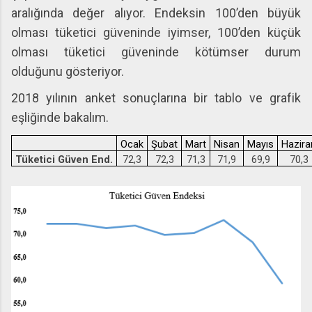
aralığında değer alıyor. Endeksin 100’den büyük
olması tüketici güveninde iyimser, 100’den küçük
olması tüketici güveninde kötümser durum
olduğunu gösteriyor.
2018 yılının anket sonuçlarına bir tablo ve grafik
eşliğinde bakalım.
Ocak
Şubat
Mart
Nisan
Mayıs
Hazira
Tüketici Güven End.
72,3
72,3
71,3
71,9
69,9
70,3