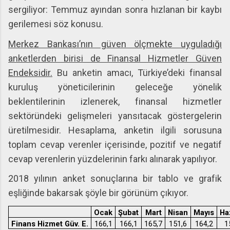
sergiliyor: Temmuz ayından sonra hızlanan bir kaybı
gerilemesi söz konusu.
Merkez Bankası’nın güven ölçmekte uyguladığı
anketlerden birisi de Finansal Hizmetler Güven
Endeksidir.
Bu anketin amacı, Türkiye’deki finansal
kuruluş yöneticilerinin geleceğe yönelik
beklentilerinin izlenerek, finansal hizmetler
sektöründeki gelişmeleri yansıtacak göstergelerin
üretilmesidir. Hesaplama, anketin ilgili sorusuna
toplam cevap verenler içerisinde, pozitif ve negatif
cevap verenlerin yüzdelerinin farkı alınarak yapılıyor.
2018 yılının anket sonuçlarına bir tablo ve grafik
eşliğinde bakarsak şöyle bir görünüm çıkıyor.
Ocak
Şubat
Mart
Nisan
Mayıs
Ha
Finans Hizmet Güv. E.
166,1
166,1
165,7
151,6
164,2
1