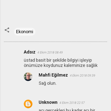
Ekonomi
Adsız
4 Ekim 2018 08:49
Y
üstad basit bir şekilde bilgiyi işleyip
o
önümüze koydunuz kaleminize sağlık
r
Mahfi Eğilmez
u
4 Ekim 2018 09:39
m
Sağ olun.
l
a
Unknown
r
4 Ekim 2018 22:57
acı gerçekleri bu kadar acı bir