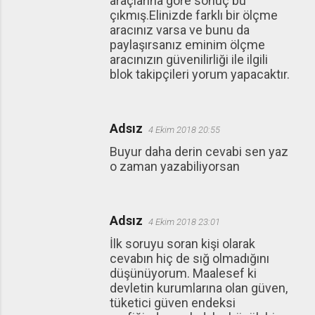
araçlarına göre sonuç bu
çıkmış.Elinizde farklı bir ölçme
aracınız varsa ve bunu da
paylaşırsanız eminim ölçme
aracınızın güvenilirliği ile ilgili
blok takipçileri yorum yapacaktır.
Adsız
4 Ekim 2018 20:55
Buyur daha derin cevabi sen yaz
o zaman yazabiliyorsan
Adsız
4 Ekim 2018 23:01
İlk soruyu soran kişi olarak
cevabın hiç de sığ olmadığını
düşünüyorum. Maalesef ki
devletin kurumlarına olan güven,
tüketici güven endeksi