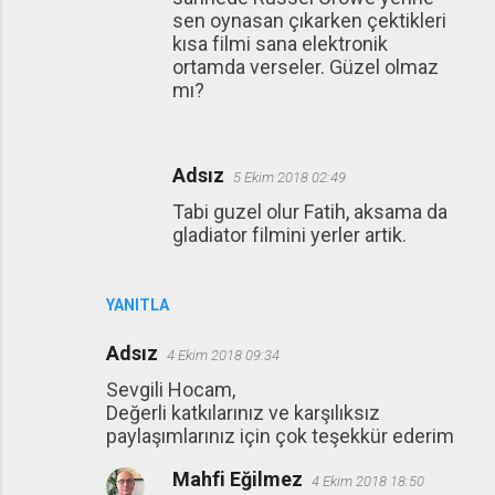
sen oynasan çıkarken çektikleri
kısa filmi sana elektronik
ortamda verseler. Güzel olmaz
mı?
Adsız
5 Ekim 2018 02:49
Tabi guzel olur Fatih, aksama da
gladiator filmini yerler artik.
YANITLA
Adsız
4 Ekim 2018 09:34
Sevgili Hocam,
Değerli katkılarınız ve karşılıksız
paylaşımlarınız için çok teşekkür ederim
Mahfi Eğilmez
4 Ekim 2018 18:50