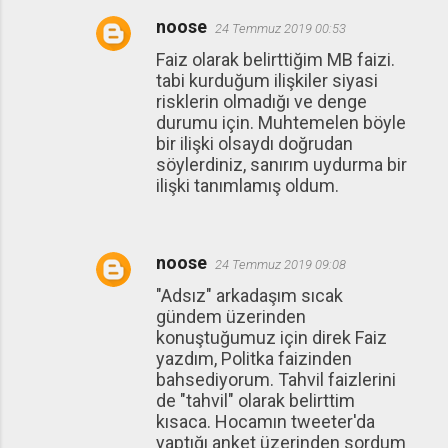
noose
24 Temmuz 2019 00:53
Faiz olarak belirttiğim MB faizi.
tabi kurduğum ilişkiler siyasi
risklerin olmadığı ve denge
durumu için. Muhtemelen böyle
bir ilişki olsaydı doğrudan
söylerdiniz, sanırım uydurma bir
ilişki tanımlamış oldum.
noose
24 Temmuz 2019 09:08
"Adsız" arkadaşım sıcak
gündem üzerinden
konuştuğumuz için direk Faiz
yazdım, Politka faizinden
bahsediyorum. Tahvil faizlerini
de "tahvil" olarak belirttim
kısaca. Hocamın tweeter'da
yaptığı anket üzerinden sordum