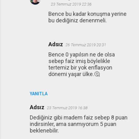
23 Temmuz 2019 22:36
Bence bu kadar konuşma yerine
bu dediğiniz denenmeli.
Adsız
26 Temmuz 2019 20:31
Bence 0 yapılsın ne de olsa
sebep faiz imiş böylelikle
tertemiz bir yok enflasyon
dönemi yaşar ülke.🤔
YANITLA
Adsız
23 Temmuz 2019 16:38
Dediğiniz gibi madem faiz sebep 8 puan
indirsinler, ama sanmıyorum 5 puan
beklenebilir.