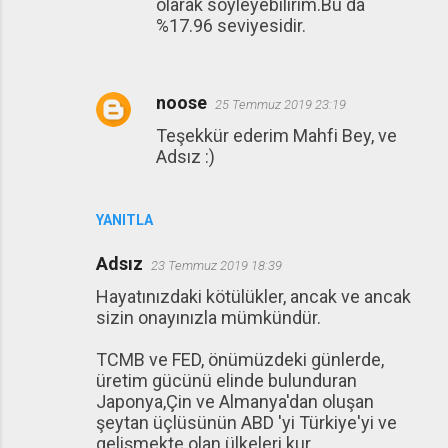
olarak söyleyebilirim.Bu da
%17.96 seviyesidir.
noose
25 Temmuz 2019 23:19
Teşekkür ederim Mahfi Bey, ve
Adsız :)
YANITLA
Adsız
23 Temmuz 2019 18:39
Hayatınızdaki kötülükler, ancak ve ancak
sizin onayınızla mümkündür.
TCMB ve FED, önümüzdeki günlerde,
üretim gücünü elinde bulunduran
Japonya,Çin ve Almanya'dan oluşan
şeytan üçlüsünün ABD 'yi Türkiye'yi ve
gelişmekte olan ülkeleri kur