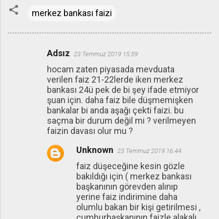
merkez bankası faizi
Adsız
23 Temmuz 2019 15:59
Y
hocam zaten piyasada mevduata
o
verilen faiz 21-22lerde iken merkez
r
bankası 24ü pek de bi şey ifade etmiyor
u
şuan için. daha faiz bile düşmemişken
bankalar bi anda aşağı çekti faizi. bu
m
saçma bir durum değil mi ? verilmeyen
l
faizin davası olur mu ?
a
Unknown
23 Temmuz 2019 16:44
r
faiz düşeceğine kesin gözle
bakıldığı için ( merkez bankası
başkanının görevden alınıp
yerine faiz indirimine daha
olumlu bakan bir kişi getirilmesi ,
cumhurbaşkanının faizle alakalı