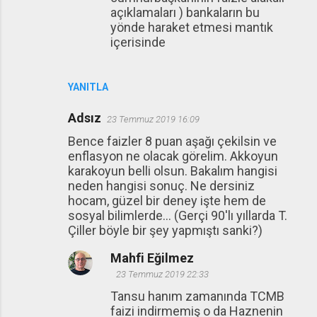
açıklamaları ) bankaların bu
yönde haraket etmesi mantık
içerisinde
YANITLA
Adsız
23 Temmuz 2019 16:09
Bence faizler 8 puan aşağı çekilsin ve
enflasyon ne olacak görelim. Akkoyun
karakoyun belli olsun. Bakalım hangisi
neden hangisi sonuç. Ne dersiniz
hocam, güzel bir deney işte hem de
sosyal bilimlerde... (Gerçi 90'lı yıllarda T.
Çiller böyle bir şey yapmıştı sanki?)
Mahfi Eğilmez
23 Temmuz 2019 22:33
Tansu hanım zamanında TCMB
faizi indirmemiş o da Haznenin