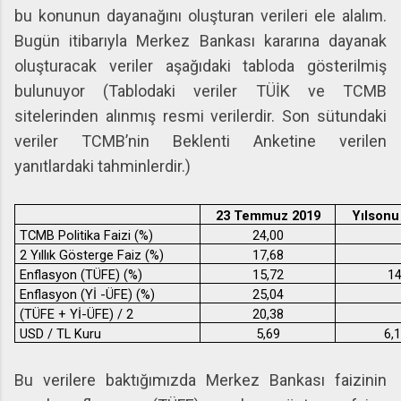
bu konunun dayanağını oluşturan verileri ele alalım.
Bugün itibarıyla Merkez Bankası kararına dayanak
oluşturacak veriler aşağıdaki tabloda gösterilmiş
bulunuyor (Tablodaki veriler TÜİK ve TCMB
sitelerinden alınmış resmi verilerdir. Son sütundaki
veriler TCMB’nin Beklenti Anketine verilen
yanıtlardaki tahminlerdir.)
23 Temmuz 2019
Yılsonu
TCMB Politika Faizi (%)
24,00
2 Yıllık Gösterge Faiz (%)
17,68
Enflasyon (TÜFE) (%)
15,72
14
Enflasyon (Yİ -ÜFE) (%)
25,04
(TÜFE + Yİ-ÜFE) / 2
20,38
USD / TL Kuru
5,69
6,
Bu verilere baktığımızda Merkez Bankası faizinin