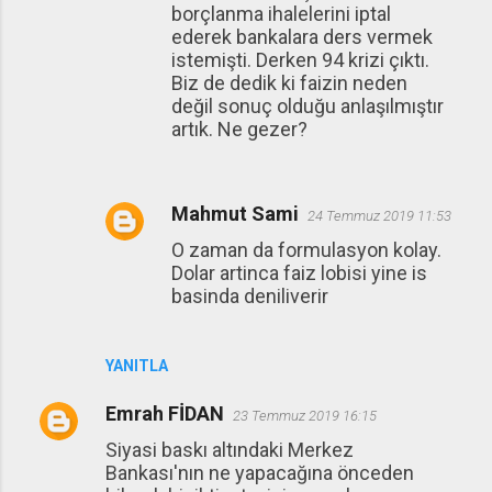
borçlanma ihalelerini iptal
ederek bankalara ders vermek
istemişti. Derken 94 krizi çıktı.
Biz de dedik ki faizin neden
değil sonuç olduğu anlaşılmıştır
artık. Ne gezer?
Mahmut Sami
24 Temmuz 2019 11:53
O zaman da formulasyon kolay.
Dolar artinca faiz lobisi yine is
basinda deniliverir
YANITLA
Emrah FİDAN
23 Temmuz 2019 16:15
Siyasi baskı altındaki Merkez
Bankası'nın ne yapacağına önceden