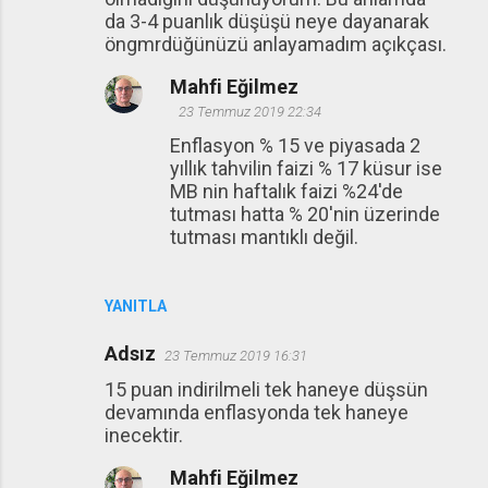
da 3-4 puanlık düşüşü neye dayanarak
öngmrdüğünüzü anlayamadım açıkçası.
Mahfi Eğilmez
23 Temmuz 2019 22:34
Enflasyon % 15 ve piyasada 2
yıllık tahvilin faizi % 17 küsur ise
MB nin haftalık faizi %24'de
tutması hatta % 20'nin üzerinde
tutması mantıklı değil.
YANITLA
Adsız
23 Temmuz 2019 16:31
15 puan indirilmeli tek haneye düşsün
devamında enflasyonda tek haneye
inecektir.
Mahfi Eğilmez