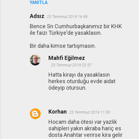
YANITLA
Adsız
23 Temmuz 2019 16:49
Bence Sn Cumhurbaşkanımız bir KHK
ile faizi Türkiye'de yasaklasın.
Bir daha kimse tartışmasın.
Mahfi Eğilmez
23 Temmuz 2019 22:37
Hatta kirayı da yasaklasın
herkes oturduğu evde aidat
ödeyip otursun.
Korhan
25 Temmuz 2019 11:39
Hocam daha ötesi var yazlık
sahipleri yakın akraba hariç es
dosta Anahtar verirse kira gelir