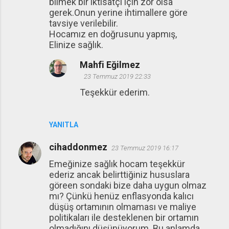
bilmek bir iktisatçı için zor olsa
gerek.Onun yerine ihtimallere göre
tavsiye verilebilir.
Hocamız en doğrusunu yapmış,
Elinize sağlık.
Mahfi Eğilmez
23 Temmuz 2019 22:33
Teşekkür ederim.
YANITLA
cihaddonmez
23 Temmuz 2019 16:17
Emeğinize sağlık hocam teşekkür
ederiz ancak belirttiğiniz hususlara
göreen sondaki bize daha uygun olmaz
mı? Çünkü henüz enflasyonda kalıcı
düşüş ortamının olmaması ve maliye
politikaları ile desteklenen bir ortamın
olmadığını düşünüyorum. Bu anlamda