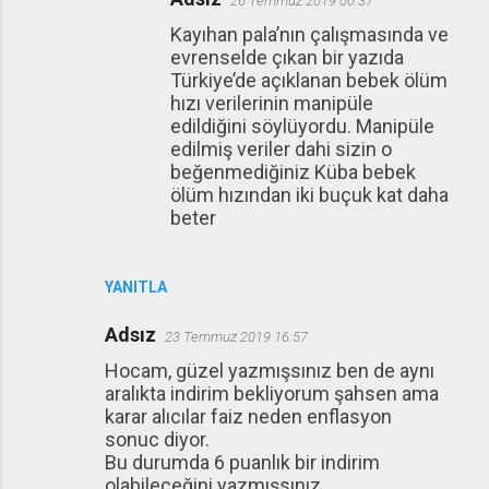
26 Temmuz 2019 00:37
Kayıhan pala’nın çalışmasında ve
evrenselde çıkan bir yazıda
Türkiye’de açıklanan bebek ölüm
hızı verilerinin manipüle
edildiğini söylüyordu. Manipüle
edilmiş veriler dahi sizin o
beğenmediğiniz Küba bebek
ölüm hızından iki buçuk kat daha
beter
YANITLA
Adsız
23 Temmuz 2019 16:57
Hocam, güzel yazmışsınız ben de aynı
aralıkta indirim bekliyorum şahsen ama
karar alıcılar faiz neden enflasyon
sonuc diyor.
Bu durumda 6 puanlık bir indirim
olabileceğini yazmışsınız.