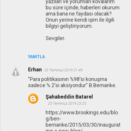
yazıları ve yorumları kovalarım
bu süre içinde, haberleri okurum
ama bana ne faydası olacak?
Onun yerine kendi işim ile ilgili
bilgiyi geliştiriyorum.
Sevgiler.
YANITLA
Erhan
23 Temmuz 2019 21:49
"Para politikasının %98'si konuşma
sadece % 2'si aksiyondur" B.Bernanke.
Şahabeddin Batarel
23 Temmuz 2019 23:25
https://www.brookings.edu/blo
g/ben-
bernanke/2015/03/30/inaugurat
ing-a-new-blog/