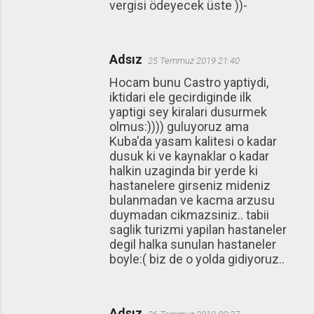
vergisi ödeyecek üste ))-
Adsız
25 Temmuz 2019 21:40
Hocam bunu Castro yaptiydi,
iktidari ele gecirdiginde ilk
yaptigi sey kiralari dusurmek
olmus:)))) guluyoruz ama
Kuba'da yasam kalitesi o kadar
dusuk ki ve kaynaklar o kadar
halkin uzaginda bir yerde ki
hastanelere girseniz mideniz
bulanmadan ve kacma arzusu
duymadan cikmazsiniz.. tabii
saglik turizmi yapilan hastaneler
degil halka sunulan hastaneler
boyle:( biz de o yolda gidiyoruz..
Adsız