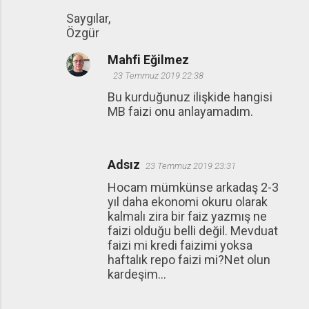
Saygılar,
Özgür
Mahfi Eğilmez
23 Temmuz 2019 22:38
Bu kurduğunuz ilişkide hangisi
MB faizi onu anlayamadım.
Adsız
23 Temmuz 2019 23:31
Hocam mümkünse arkadaş 2-3
yıl daha ekonomi okuru olarak
kalmalı zira bir faiz yazmış ne
faizi olduğu belli değil. Mevduat
faizi mi kredi faizimi yoksa
haftalık repo faizi mi?Net olun
kardeşim...