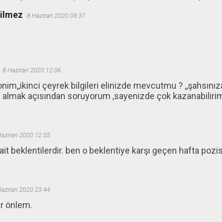
ğilmez
8 Haziran 2020 09:37
8 Haziran 2020 12:06
nim,,ikinci çeyrek bilgileri elinizde mevcutmu ? ,,şahsınız
 almak açısından soruyorum ,sayenizde çok kazanabilirim
Haziran 2020 12:55
it beklentilerdir. ben o beklentiye karşı geçen hafta poz
Haziran 2020 23:44
ir önlem.