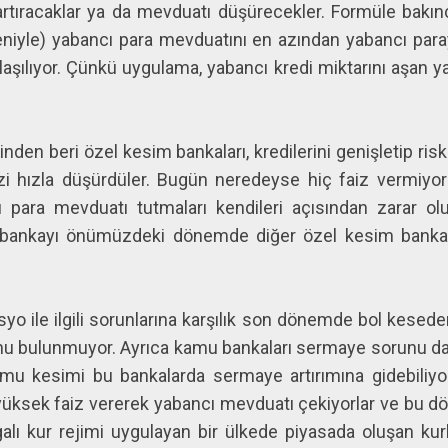
ri artıracaklar ya da mevduatı düşürecekler. Formüle b
deniyle) yabancı para mevduatını en azından yabancı para
şılıyor. Çünkü uygulama, yabancı kredi miktarını aşan y
en beri özel kesim bankaları, kredilerini genişletip risk
zi hızla düşürdüler. Bugün neredeyse hiç faiz vermiyorl
ı para mevduatı tutmaları kendileri açısından zarar olu
ankayı önümüzdeki dönemde diğer özel kesim bankala
syo ile ilgili sorunlarına karşılık son dönemde bol kesed
unu bulunmuyor. Ayrıca kamu bankaları sermaye sorunu d
amu kesimi bu bankalarda sermaye artırımına gidebili
ksek faiz vererek yabancı mevduatı çekiyorlar ve bu dö
lgalı kur rejimi uygulayan bir ülkede piyasada oluşan 