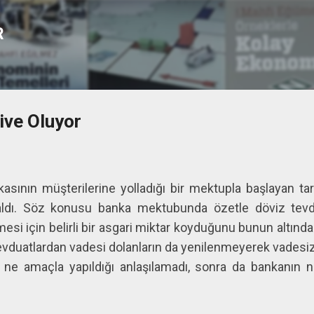
Ana içeriğe atla
R
ive Oluyor
asının müşterilerine yolladığı bir mektupla başlayan ta
 aldı. Söz konusu banka mektubunda özetle döviz tevd
i için belirli bir asgari miktar koyduğunu bunun altında
vduatlardan vadesi dolanların da yenilenmeyerek vadesi
 ne amaçla yapıldığı anlaşılamadı, sonra da bankanın ni