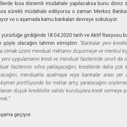
allerde kısa dönemli müdahale yapılacaksa bunu döviz 
ura sürekli müdahale ediliyorsa o zaman Merkez Bankası’
ruyor ve o aşamada kamu bankaları devreye sokuluyor.
yürürlüğe girdiğinde 18.04.2020 tarih ve Aktif Rasyosu b
n şöyle olacağını tahmin etmiştim:
“Bankalar yeni kredil
ta olmak üzere mevduat miktarını düşürmeye ve menkul k
yeni uygulamanın kredi ve mevduat faizlerinde sınırlı da o
uat faizlerinin sıfıra yaklaşacağını, kredilerde daha çok 
ıkacağını, mevduatta azalmaya veya bankalar arası yer 
kıymet portföyünde bir miktar artış yaratacağını söylem
çlanan düşük kredibilite sahibi kuruluşlara kredi vermey
rek.”
aşama geçiyor.