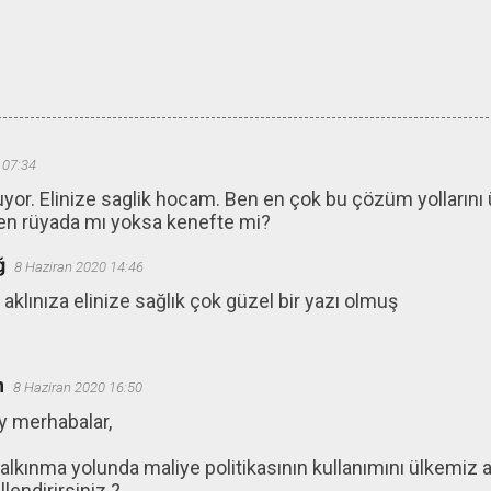
 07:34
or. Elinize saglik hocam. Ben en çok bu çözüm yollarını 
en rüyada mı yoksa kenefte mi?
ğ
8 Haziran 2020 14:46
 aklınıza elinize sağlık çok güzel bir yazı olmuş
n
8 Haziran 2020 16:50
y merhabalar,
Kalkınma yolunda maliye politikasının kullanımını ülkemiz 
llendirirsiniz ?