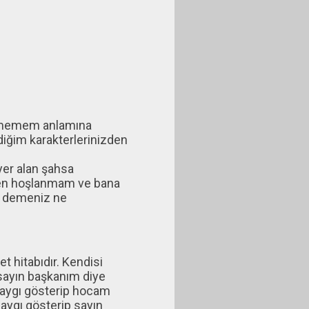
tirmemem anlamına
iğim karakterlerinizden
er alan şahsa
nden hoşlanmam ve bana
m" demeniz ne
t hitabıdır. Kendisi
sayın başkanım diye
saygı gösterip hocam
saygı gösterip sayın