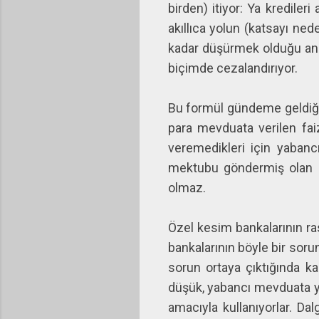
birden) itiyor: Ya kredile
akıllıca yolun (katsayı ne
kadar düşürmek olduğu anla
biçimde cezalandırıyor.
Bu formül gündeme geldiğind
para mevduata verilen fai
veremedikleri için yabanc
mektubu göndermiş olan b
olmaz.
Özel kesim bankalarının ra
bankalarının böyle bir sor
sorun ortaya çıktığında k
düşük, yabancı mevduata yü
amacıyla kullanıyorlar. Da