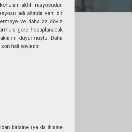
onulan aktif rasyosudur.
asyosu adı altında yeni bir
 vermeye ve daha az döviz
formüle göre hesaplanacak
caklarını duyurmuştu. Daha
on hali şöyledir:
dan birisine (ya da ikisine