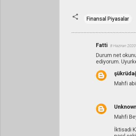
Finansal Piyasalar
Fatti
8 Haziran 2020
Y
Durum net okunuy
o
ediyorum. Uyurk
r
şükrüda
u
m
Mahfi abi
l
a
Unknow
r
Mahfi Be
İktisadi 
nasıl şeki