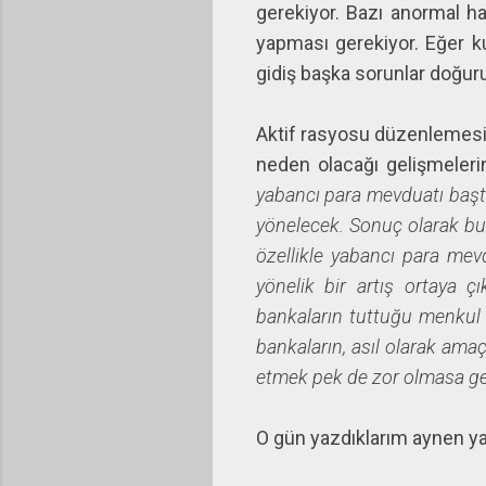
gerekiyor. Bazı anormal h
yapması gerekiyor. Eğer k
gidiş başka sorunlar doğu
Aktif rasyosu düzenlemesi 
neden olacağı gelişmeleri
yabancı para mevduatı baş
yönelecek. Sonuç olarak bu 
özellikle yabancı para mevd
yönelik bir artış ortaya ç
bankaların tuttuğu menkul 
bankaların, asıl olarak ama
etmek pek de zor olmasa ge
O gün yazdıklarım aynen y