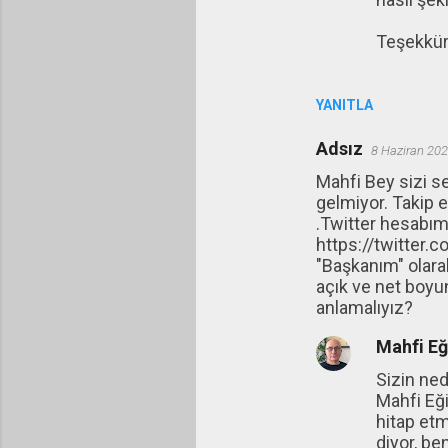
Teşekkürl
YANITLA
Adsız
8 Haziran 202
Mahfi Bey sizi s
gelmiyor. Takip 
.Twitter hesabı
https://twitter
"Başkanım" olara
açık ve net boyu
anlamalıyız?
Mahfi E
Sizin ned
Mahfi Eğ
hitap etm
diyor, be