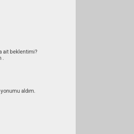
a ait beklentimi?
 .
isyonumu aldım.