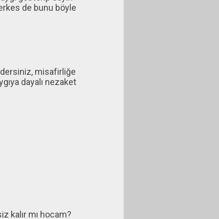
herkes de bunu böyle
rsiniz, misafirliğe
aygıya dayalı nezaket
siz kalır mı hocam?