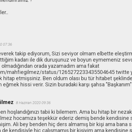
er..
0 07:36
everek takip ediyorum, Sizi seviyor olmam elbette eleş
ettiğim kadarı ile dik duruşunuz ve boyun eymemeniz sevd
m olmadığından orada yazamadım ama fakat
.com/mahfiegilmez/status/1265272233435504645 twitte y
k hitap etmişsiniz. Ben oldum olası bu tür hitabet şekli
n eğmek hissi verir. Sizin buradaki karşı şahsa "Başkanı
ğilmez
8 Haziran 2020 09:36
en hoşlandığınızı tabii ki bilemem. Ama bu hitap bir nezake
ilmez hocamıza teşekkür ederiz demiş bende kendisine 
işim. Ali bey benden hiç ders almamış bir kişi ama bana 
n de kendisiyle hiç çalışmamış bir kişiyim ama kendisine 