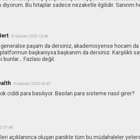
diyorum. Bu hitaplar sadece nezaketle ilgilidir. Sanırım 
.
Mert
8 Haziran 2020 10:46
i generalse paşam da dersiniz, akademisyense hocam da de
z platformun başkanıysa başkanım da dersiniz. Karşılıklı s
 bunlar... Fazlası değil.
alth
9 Haziran 2020 09:43
 ciddi para basılıyor. Basılan para sisteme nasıl girer?
0 07:48
rileri açıklanınca oluşan panikte tüm bu müdahaleler yeter