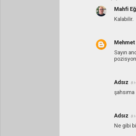
Mahfi E
Kalabilir.
Mehmet
Sayın ano
pozisyon
Adsız
8 
şahsıma a
Adsız
8 
Ne gibi b