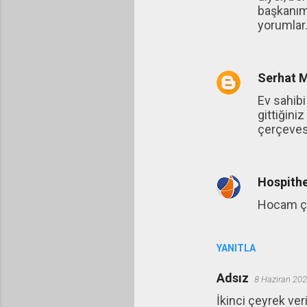
başkanım 
yorumlar
Serhat 
Ev sahib
gittiğini
çerçevesi
Hospithe
Hocam çok
YANITLA
Adsız
8 Haziran 202
İkinci çeyrek ve