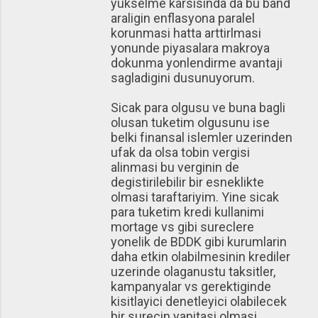
yukselme karsisinda da bu band
araligin enflasyona paralel
korunmasi hatta arttirlmasi
yonunde piyasalara makroya
dokunma yonlendirme avantaji
sagladigini dusunuyorum.
Sicak para olgusu ve buna bagli
olusan tuketim olgusunu ise
belki finansal islemler uzerinden
ufak da olsa tobin vergisi
alinmasi bu verginin de
degistirilebilir bir esneklikte
olmasi taraftariyim. Yine sicak
para tuketim kredi kullanimi
mortage vs gibi sureclere
yonelik de BDDK gibi kurumlarin
daha etkin olabilmesinin krediler
uzerinde olaganustu taksitler,
kampanyalar vs gerektiginde
kisitlayici denetleyici olabilecek
bir surecin yapitasi olmasi