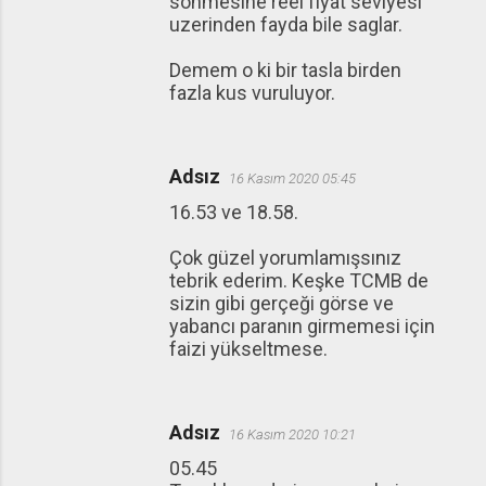
sonmesine reel fiyat seviyesi
uzerinden fayda bile saglar.
Demem o ki bir tasla birden
fazla kus vuruluyor.
Adsız
16 Kasım 2020 05:45
16.53 ve 18.58.
Çok güzel yorumlamışsınız
tebrik ederim. Keşke TCMB de
sizin gibi gerçeği görse ve
yabancı paranın girmemesi için
faizi yükseltmese.
Adsız
16 Kasım 2020 10:21
05.45