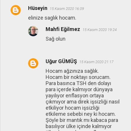
Hüseyin
15 Kasım 2020 16:09
Y
elinize saglık hocam.
o
r
Mahfi Eğilmez
15 Kasım 2020 19:24
u
Sağ olun
m
l
a
Uğur GÜMÜŞ
15 Kasım 2020 21:17
r
Hocam ağzınıza sağlık.
Hocam bir noktayı sorucam.
Para basınca TSH den dolayı
para içerde kalmıyor dünyaya
yayılıyor enflasyon ortaya
çıkmıyor ama direk işsizliği nasıl
etkiliyor hocam işsizliği
etkileme sebebi ney ki hocam.
Şöyle bir mantık mı kabaca para
basılıyor ülke içinde kalmıyor