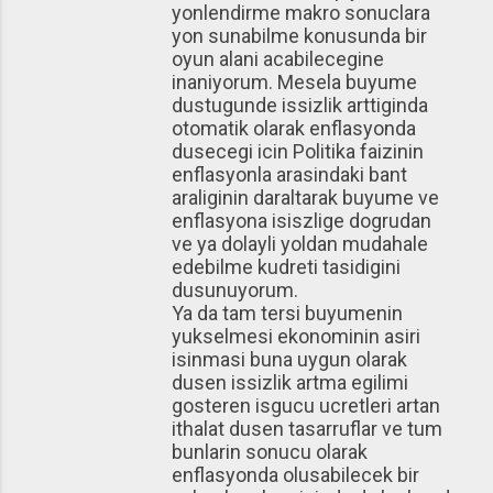
yonlendirme makro sonuclara
yon sunabilme konusunda bir
oyun alani acabilecegine
inaniyorum. Mesela buyume
dustugunde issizlik arttiginda
otomatik olarak enflasyonda
dusecegi icin Politika faizinin
enflasyonla arasindaki bant
araliginin daraltarak buyume ve
enflasyona isiszlige dogrudan
ve ya dolayli yoldan mudahale
edebilme kudreti tasidigini
dusunuyorum.
Ya da tam tersi buyumenin
yukselmesi ekonominin asiri
isinmasi buna uygun olarak
dusen issizlik artma egilimi
gosteren isgucu ucretleri artan
ithalat dusen tasarruflar ve tum
bunlarin sonucu olarak
enflasyonda olusabilecek bir