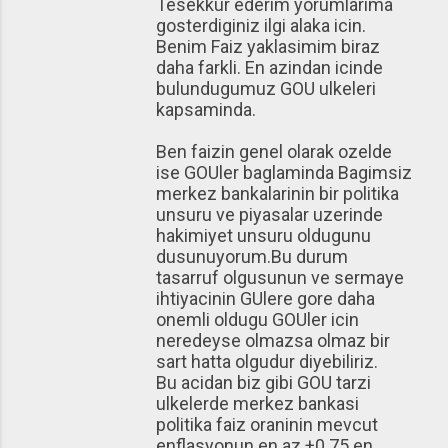
Tesekkur ederim yorumlarima
gosterdiginiz ilgi alaka icin.
Benim Faiz yaklasimim biraz
daha farkli. En azindan icinde
bulundugumuz GOU ulkeleri
kapsaminda.
Ben faizin genel olarak ozelde
ise GOUler baglaminda Bagimsiz
merkez bankalarinin bir politika
unsuru ve piyasalar uzerinde
hakimiyet unsuru oldugunu
dusunuyorum.Bu durum
tasarruf olgusunun ve sermaye
ihtiyacinin GUlere gore daha
onemli oldugu GOUler icin
neredeyse olmazsa olmaz bir
sart hatta olgudur diyebiliriz.
Bu acidan biz gibi GOU tarzi
ulkelerde merkez bankasi
politika faiz oraninin mevcut
enflasyonun en az +0.75 en