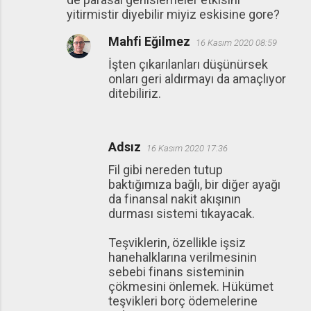
yitirmistir diyebilir miyiz eskisine gore?
Mahfi Eğilmez
16 Kasım 2020 08:59
İşten çıkarılanları düşünürsek
onları geri aldırmayı da amaçlıyor
ditebiliriz.
Adsız
16 Kasım 2020 17:36
Fil gibi nereden tutup
baktığımıza bağlı, bir diğer ayağı
da finansal nakit akışının
durması sistemi tıkayacak.
Teşviklerin, özellikle işsiz
hanehalklarına verilmesinin
sebebi finans sisteminin
çökmesini önlemek. Hükümet
teşvikleri borç ödemelerine