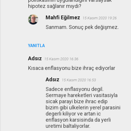
hipotez sağlanır mıydı?
Mahfi Eğilmez
15 Kasım 2020 19:26
Sanmam. Sonuç pek değişmez.
YANITLA
Adsız
15 Kasım 2020 16:36
Kısaca enflasyonu bize ihraç ediyorlar
Adsız
15 Kasım 2020 16:53
Sadece enflasyonu degil.
Sermaye hareketleri vasitasiyla
sicak parayi bize ihrac edip
bizim gibi ulkelerin yerel parasini
degerli kiliyor ve artan ic
enflasyon karsisinda da yerli
uretimi baltaliyorlar.