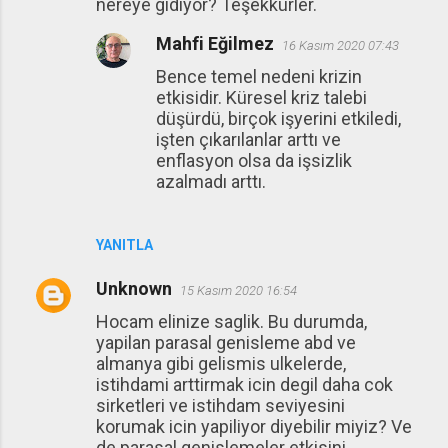
nereye gidiyor? Teşekkürler.
Mahfi Eğilmez
16 Kasım 2020 07:43
Bence temel nedeni krizin
etkisidir. Küresel kriz talebi
düşürdü, birçok işyerini etkiledi,
işten çıkarılanlar arttı ve
enflasyon olsa da işsizlik
azalmadı arttı.
YANITLA
Unknown
15 Kasım 2020 16:54
Hocam elinize saglik. Bu durumda,
yapilan parasal genisleme abd ve
almanya gibi gelismis ulkelerde,
istihdami arttirmak icin degil daha cok
sirketleri ve istihdam seviyesini
korumak icin yapiliyor diyebilir miyiz? Ve
de parasal genislemeler etkisini