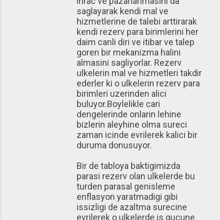
ihrac ve pazarlanmasini da
saglayarak kendi mal ve
hizmetlerine de talebi arttirarak
kendi rezerv para birimlerini her
daim canli diri ve itibar ve talep
goren bir mekanizma halini
almasini sagliyorlar. Rezerv
ulkelerin mal ve hizmetleri takdir
ederler ki o ulkelerin rezerv para
birimleri uzerinden alici
buluyor.Boylelikle cari
dengelerinde onlarin lehine
bizlerin aleyhine olma sureci
zaman icinde evrilerek kalici bir
duruma donusuyor.
Bir de tabloya baktigimizda
parasi rezerv olan ulkelerde bu
turden parasal genisleme
enflasyon yaratmadigi gibi
issizligi de azaltma surecine
evrilerek o ulkelerde is gucune