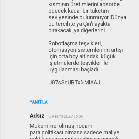
kısmının üretimlerini absorbe
edecek kadar bir tüketim
seviyesinde bulunmuyor. Dünya
bu tercihte ya Çin'i ayakta
bırakacak, ya diğerlerini.
Robotlaşma teşvikleri,
otomasyon sistemlerinin artışı
için orta boy altındaki küçük
işletmelerde teşvikler ile
uygulanması başladı.
U07sSqUBTx%MlAAJ
YANITLA
Adsız
15 Kasım 2020 16:36
Mükemmel olmuş hocam
para politikası olmasa sadece maliye
politikasının uygulandığını varsaysak