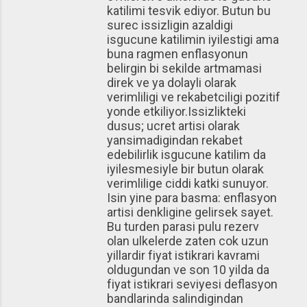
katilimi tesvik ediyor. Butun bu
surec issizligin azaldigi
isgucune katilimin iyilestigi ama
buna ragmen enflasyonun
belirgin bi sekilde artmamasi
direk ve ya dolayli olarak
verimliligi ve rekabetciligi pozitif
yonde etkiliyor.Issizlikteki
dusus; ucret artisi olarak
yansimadigindan rekabet
edebilirlik isgucune katilim da
iyilesmesiyle bir butun olarak
verimlilige ciddi katki sunuyor.
Isin yine para basma: enflasyon
artisi denkligine gelirsek sayet.
Bu turden parasi pulu rezerv
olan ulkelerde zaten cok uzun
yillardir fiyat istikrari kavrami
oldugundan ve son 10 yilda da
fiyat istikrari seviyesi deflasyon
bandlarinda salindigindan