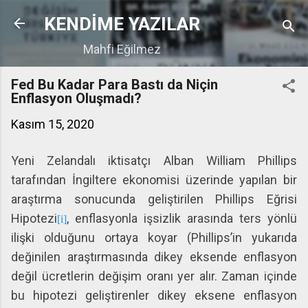
Ana içeriğe atla
KENDİME YAZILAR
Mahfi Eğilmez
Fed Bu Kadar Para Bastı da Niçin
Enflasyon Oluşmadı?
Kasım 15, 2020
Yeni Zelandalı iktisatçı Alban William Phillips
tarafından İngiltere ekonomisi üzerinde yapılan bir
araştırma sonucunda geliştirilen Phillips Eğrisi
Hipotezi
, enflasyonla işsizlik arasında ters yönlü
[i]
ilişki olduğunu ortaya koyar (Phillips’in yukarıda
değinilen araştırmasında dikey eksende enflasyon
değil ücretlerin değişim oranı yer alır. Zaman içinde
bu hipotezi geliştirenler dikey eksene enflasyon