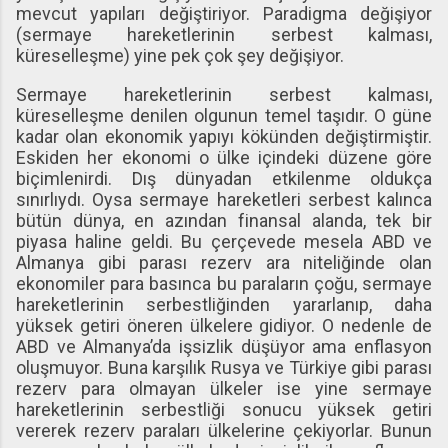
mevcut yapıları değiştiriyor. Paradigma değişiyor
(sermaye hareketlerinin serbest kalması,
küreselleşme) yine pek çok şey değişiyor.
Sermaye hareketlerinin serbest kalması,
küreselleşme denilen olgunun temel taşıdır. O güne
kadar olan ekonomik yapıyı kökünden değiştirmiştir.
Eskiden her ekonomi o ülke içindeki düzene göre
biçimlenirdi. Dış dünyadan etkilenme oldukça
sınırlıydı. Oysa sermaye hareketleri serbest kalınca
bütün dünya, en azından finansal alanda, tek bir
piyasa haline geldi. Bu çerçevede mesela ABD ve
Almanya gibi parası rezerv ara niteliğinde olan
ekonomiler para basınca bu paraların çoğu, sermaye
hareketlerinin serbestliğinden yararlanıp, daha
yüksek getiri öneren ülkelere gidiyor. O nedenle de
ABD ve Almanya’da işsizlik düşüyor ama enflasyon
oluşmuyor. Buna karşılık Rusya ve Türkiye gibi parası
rezerv para olmayan ülkeler ise yine sermaye
hareketlerinin serbestliği sonucu yüksek getiri
vererek rezerv paraları ülkelerine çekiyorlar. Bunun