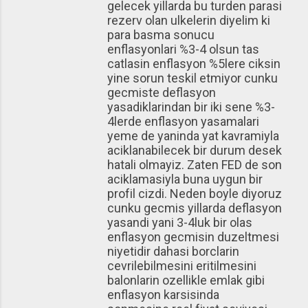
gelecek yillarda bu turden parasi
rezerv olan ulkelerin diyelim ki
para basma sonucu
enflasyonlari %3-4 olsun tas
catlasin enflasyon %5lere ciksin
yine sorun teskil etmiyor cunku
gecmiste deflasyon
yasadiklarindan bir iki sene %3-
4lerde enflasyon yasamalari
yeme de yaninda yat kavramiyla
aciklanabilecek bir durum desek
hatali olmayiz. Zaten FED de son
aciklamasiyla buna uygun bir
profil cizdi. Neden boyle diyoruz
cunku gecmis yillarda deflasyon
yasandi yani 3-4luk bir olas
enflasyon gecmisin duzeltmesi
niyetidir dahasi borclarin
cevrilebilmesini eritilmesini
balonlarin ozellikle emlak gibi
enflasyon karsisinda