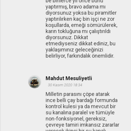
be binlerce yıl önce bunu
yaptırmış, bravo adama mı
diyorsunuz yoksa bu piramitler
yaptırılırken kaç bin işçi ne zor
koşullarda, emeği sömürülerek,
karın tokluğuna mı çalıştırıldı
diyorsunuz. Dikkat
etmediyseniz dikkat ediniz, bu
yaklaşımınız geleceğinizi
belirliyor, farkındalık önemlidir.
Mahdut Mesuliyetli
30 Kasım 2020 18:34
Milletin parasını çöpe atarak
ince belli çay bardağı formunda
kontrol kulesi ya da mevcut bir
su kanalına paralel ve tümüyle
non-fonksiyonel, gereksiz,
çevreye tamiri imkansız zararlar
verecek ikinci bir su kanalı