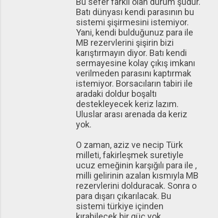
Bu sefer farklı olan durum şudur.
Batı dünyası kendi parasının bu
sistemi şişirmesini istemiyor.
Yani, kendi bulduğunuz para ile
MB rezervlerini şişirin bizi
karıştırmayın diyor. Batı kendi
sermayesine kolay çıkış imkanı
verilmeden parasını kaptırmak
istemiyor. Borsacıların tabiri ile
aradaki doldur boşaltı
destekleyecek keriz lazım.
Uluslar arası arenada da keriz
yok.
O zaman, aziz ve necip Türk
milleti, fakirleşmek suretiyle
ucuz emeğinin karşığılı para ile ,
milli gelirinin azalan kısmıyla MB
rezervlerini dolduracak. Sonra o
para dışarı çıkarılacak. Bu
sistemi türkiye içinden
kırabilecek bir güç yok.