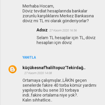
Merhaba Hocam,
Döviz tevdiat hesaplarında bankalar
zorunlu karşılıklarını Merkez Bankasına
döviz mi TL mi olarak gönderiyorlar?
Adsız
27 Kasım 2020 16:56
Selam TL hesaplar için TL, döviz
hesapları için döviz
YANITLA
küçükesnaf'haliltopuz'Tekirdağ..
27 Kasım 2020 14:08
Ortamaya çalışmışlar..LÂKİN geçen
senelerde fakire 40 torba kömür yardımı
yapılıyordu bu sene 33 torbaya
indi..fakire ortalama niye yok?.
Kalın sıhhatlice..