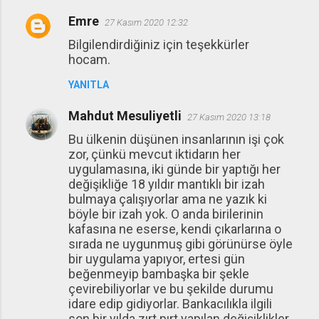
Emre
27 Kasım 2020 12:32
Bilgilendirdiğiniz için teşekkürler
hocam.
YANITLA
Mahdut Mesuliyetli
27 Kasım 2020 13:18
Bu ülkenin düşünen insanlarının işi çok
zor, çünkü mevcut iktidarın her
uygulamasına, iki günde bir yaptığı her
değişikliğe 18 yıldır mantıklı bir izah
bulmaya çalışıyorlar ama ne yazık ki
böyle bir izah yok. O anda birilerinin
kafasına ne eserse, kendi çıkarlarına o
sırada ne uygunmuş gibi görünürse öyle
bir uygulama yapıyor, ertesi gün
beğenmeyip bambaşka bir şekle
çevirebiliyorlar ve bu şekilde durumu
idare edip gidiyorlar. Bankacılıkla ilgili
son bir yılda zırt pırt yapılan değişiklikler,