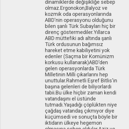
dinamiklerde değişikliğe sebep
olmaz.Ergonokon,Balyoz ve
kozmik oda operasyonlarında
ABD'nin operasyonu olduğunu
bilen şanlı Türk Subayları hiç bir
direnç göstermediler.Yıllarca
ABD müttefiki adı altında şanlı
Türk ordusunun bağımsız
hareket etme kabiliyetini yok
edenler (Saçma bir Komünizm
korkusu kullanarak)ABD'den
gelen operasyonlarda Türk
Milletinin Milli çıkarlarını hep
unuttular.Rahmetli Eşref Bitlis'in
başına gelenleri de biliyorlardı
tabii.Bu ülke hiçbir zaman kendi
vatandaşını el üstünde
tutmadı.Yaşadığı çöplükten niye
çağdaş vatandaş çıkmıyor diye
küçümsedi ve sonuçta böyle bir
iktidarın ülkeye hegemon
olmasına sebep oldular.Aziz ve