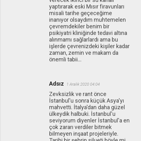
yaptırarak eski Mısır firavunları
misali tarihe geçeceğime
inanıyor olsaydım muhtemelen
çevremdekiler benim bir
psikiyatri kliniğinde tedavi altına
alınmamı sağlarlardı ama bu
işlerde çevrenizdeki kişiler kadar
zaman, zemin ve makam da
önemli tabii...
Adsız
1 Aralık 2020 04:04
Zevksizlik ve rant önce
İstanbul'u sonra küçük Asya'yı
mahvetti. İtalya'dan daha güzel
ülkeydik halbuki. İstanbul'u
seviyorum diyenler İstanbul'a en
çok zararı verdiler bitmek
bilmeyen inşaat projeleriyle.
Tarihi bir şehrin silueti böyle mi