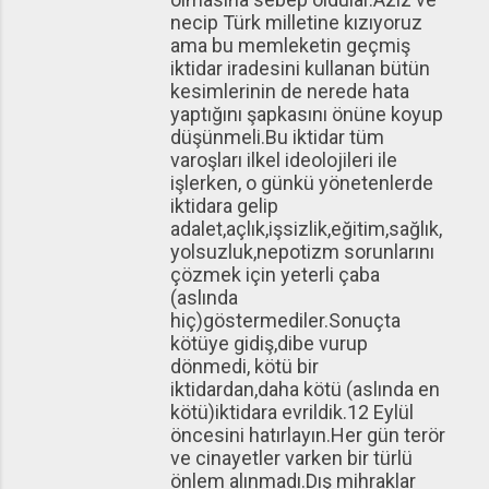
necip Türk milletine kızıyoruz
ama bu memleketin geçmiş
iktidar iradesini kullanan bütün
kesimlerinin de nerede hata
yaptığını şapkasını önüne koyup
düşünmeli.Bu iktidar tüm
varoşları ilkel ideolojileri ile
işlerken, o günkü yönetenlerde
iktidara gelip
adalet,açlık,işsizlik,eğitim,sağlık,
yolsuzluk,nepotizm sorunlarını
çözmek için yeterli çaba
(aslında
hiç)göstermediler.Sonuçta
kötüye gidiş,dibe vurup
dönmedi, kötü bir
iktidardan,daha kötü (aslında en
kötü)iktidara evrildik.12 Eylül
öncesini hatırlayın.Her gün terör
ve cinayetler varken bir türlü
önlem alınmadı.Dış mihraklar