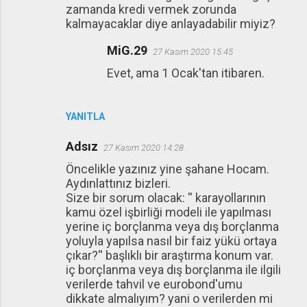
zamanda kredi vermek zorunda
kalmayacaklar diye anlayadabilir miyiz?
MiG.29
27 Kasım 2020 15:45
Evet, ama 1 Ocak'tan itibaren.
YANITLA
Adsız
27 Kasım 2020 14:28
Öncelikle yazınız yine şahane Hocam.
Aydınlattınız bizleri.
Size bir sorum olacak: '' karayollarının
kamu özel işbirliği modeli ile yapılması
yerine iç borçlanma veya dış borçlanma
yoluyla yapılsa nasıl bir faiz yükü ortaya
çıkar?'' başlıklı bir araştırma konum var.
iç borçlanma veya dış borçlanma ile ilgili
verilerde tahvil ve eurobond'umu
dikkate almalıyım? yani o verilerden mi