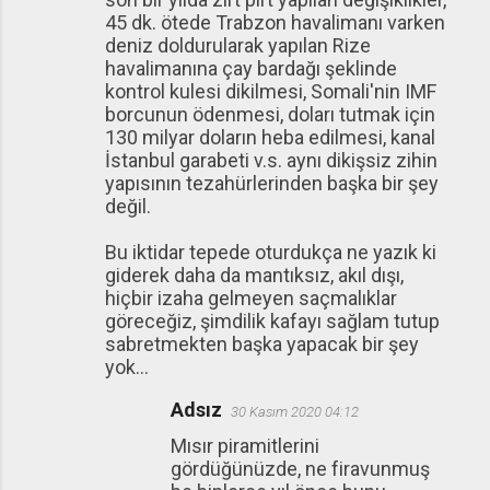
45 dk. ötede Trabzon havalimanı varken
deniz doldurularak yapılan Rize
havalimanına çay bardağı şeklinde
kontrol kulesi dikilmesi, Somali'nin IMF
borcunun ödenmesi, doları tutmak için
130 milyar doların heba edilmesi, kanal
İstanbul garabeti v.s. aynı dikişsiz zihin
yapısının tezahürlerinden başka bir şey
değil.
Bu iktidar tepede oturdukça ne yazık ki
giderek daha da mantıksız, akıl dışı,
hiçbir izaha gelmeyen saçmalıklar
göreceğiz, şimdilik kafayı sağlam tutup
sabretmekten başka yapacak bir şey
yok...
Adsız
30 Kasım 2020 04:12
Mısır piramitlerini
gördüğünüzde, ne firavunmuş