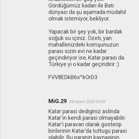
Gördüğümüz kadarı ile Batı
dünyası da şu aşamada müdahil
olmak istemiyor, bekliyor.
Yapacak bir şey yok, bir bardak
soğuk su içiniz. Özeti, yan
mahallenizdeki komşunuzun
parası sizin evi ne kadar
geçindiriyor ise, Katar parası da
Türkiye yi o kadar geçindirir :)
FVV8EDkB6s^kOrD3
MiG.29
28 Kasım 2020 00:05
Katar parasi dediginiz aslinda
Katar'in kendi parasi olmayabilir.
Katar'i paravan olarak gosterip
birilerinin Katar'da tuttugu parasi
olabilir. Bu paranin kaynaginin