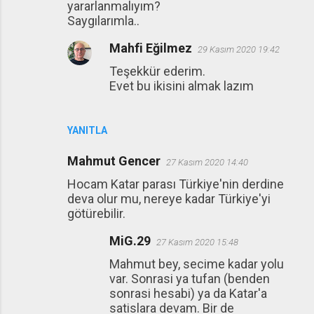
yararlanmalıyım?
Saygılarımla..
Mahfi Eğilmez
29 Kasım 2020 19:42
Teşekkür ederim.
Evet bu ikisini almak lazım
YANITLA
Mahmut Gencer
27 Kasım 2020 14:40
Hocam Katar parası Türkiye'nin derdine
deva olur mu, nereye kadar Türkiye'yi
götürebilir.
MiG.29
27 Kasım 2020 15:48
Mahmut bey, secime kadar yolu
var. Sonrasi ya tufan (benden
sonrasi hesabi) ya da Katar'a
satislara devam. Bir de