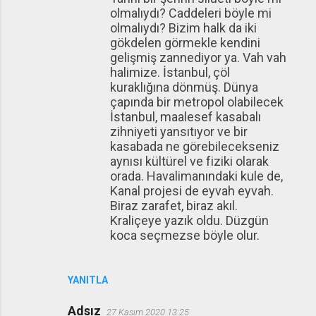
olmalıydı? Caddeleri böyle mi
olmalıydı? Bizim halk da iki
gökdelen görmekle kendini
gelişmiş zannediyor ya. Vah vah
halimize. İstanbul, çöl
kuraklığına dönmüş. Dünya
çapında bir metropol olabilecek
İstanbul, maalesef kasabalı
zihniyeti yansıtıyor ve bir
kasabada ne görebilecekseniz
aynısı kültürel ve fiziki olarak
orada. Havalimanındaki kule de,
Kanal projesi de eyvah eyvah.
Biraz zarafet, biraz akıl.
Kraliçeye yazık oldu. Düzgün
koca seçmezse böyle olur.
YANITLA
Adsız
27 Kasım 2020 13:25