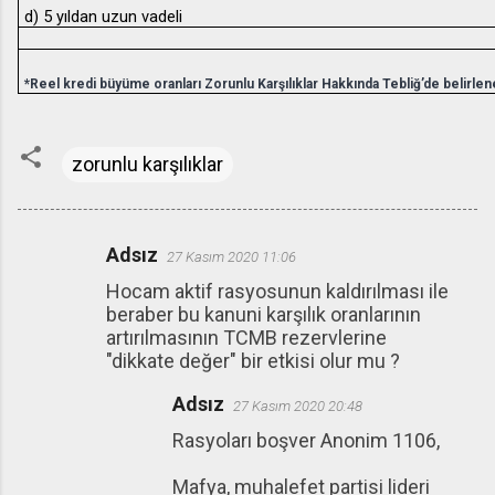
d) 5 yıldan uzun vadeli
*Reel kredi büyüme oranları Zorunlu Karşılıklar Hakkında Tebliğ’de belirlenen
zorunlu karşılıklar
Adsız
27 Kasım 2020 11:06
Y
Hocam aktif rasyosunun kaldırılması ile
o
beraber bu kanuni karşılık oranlarının
r
artırılmasının TCMB rezervlerine
u
"dikkate değer" bir etkisi olur mu ?
m
Adsız
27 Kasım 2020 20:48
l
Rasyoları boşver Anonim 1106,
a
r
Mafya, muhalefet partisi lideri