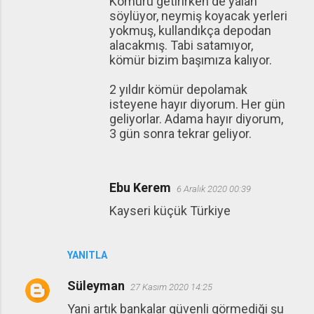
Kömürü getirirken de yalan
söylüyor, neymiş koyacak yerleri
yokmuş, kullandıkça depodan
alacakmış. Tabi satamıyor,
kömür bizim başımıza kalıyor.
2 yıldır kömür depolamak
isteyene hayır diyorum. Her gün
geliyorlar. Adama hayır diyorum,
3 gün sonra tekrar geliyor.
Ebu Kerem
6 Aralık 2020 00:39
Kayseri küçük Türkiye
YANITLA
Süleyman
27 Kasım 2020 14:25
Yani artık bankalar güvenli görmediği şu