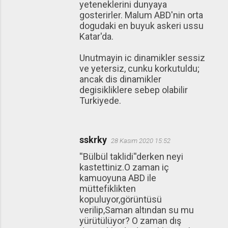
yeteneklerini dunyaya
gosterirler. Malum ABD'nin orta
dogudaki en buyuk askeri ussu
Katar'da.
Unutmayin ic dinamikler sessiz
ve yetersiz, cunku korkutuldu;
ancak dis dinamikler
degisikliklere sebep olabilir
Turkiyede.
sskrky
28 Kasım 2020 15:52
''Bülbül taklidi''derken neyi
kastettiniz.O zaman iç
kamuoyuna ABD ile
müttefiklikten
kopuluyor,görüntüsü
verilip,Saman altından su mu
yürütülüyor? O zaman dış