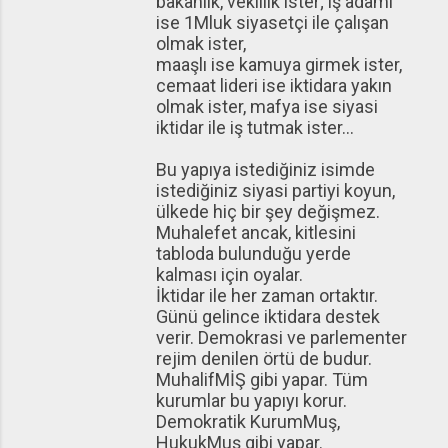
bakanlık, vekillik ister; iş adamı
ise 1Mluk siyasetçi ile çalışan
olmak ister,
maaşlı ise kamuya girmek ister,
cemaat lideri ise iktidara yakın
olmak ister, mafya ise siyasi
iktidar ile iş tutmak ister...
Bu yapıya istediğiniz isimde
istediğiniz siyasi partiyi koyun,
ülkede hiç bir şey değişmez.
Muhalefet ancak, kitlesini
tabloda bulunduğu yerde
kalması için oyalar.
İktidar ile her zaman ortaktır.
Günü gelince iktidara destek
verir. Demokrasi ve parlementer
rejim denilen örtü de budur.
MuhalifMİŞ gibi yapar. Tüm
kurumlar bu yapıyı korur.
Demokratik KurumMuş,
HukukMuş gibi yapar.