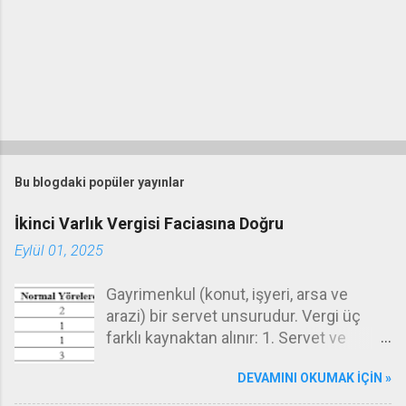
Y
o
r
Bu blogdaki popüler yayınlar
u
m
İkinci Varlık Vergisi Faciasına Doğru
G
Eylül 01, 2025
ö
n
d
Gayrimenkul (konut, işyeri, arsa ve
e
arazi) bir servet unsurudur. Vergi üç
r
farklı kaynaktan alınır: 1. Servet ve
servetlerin transferi (emlak vergisi,
DEVAMINI OKUMAK IÇIN »
değerli konut vergisi, veraset ve intikal
vergisi), 2. Gelir (gelir vergisi, kurumlar