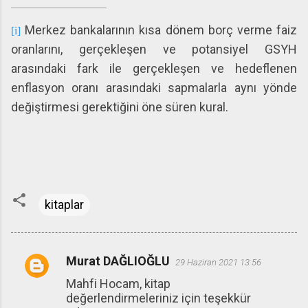
Merkez bankalarının kısa dönem borç verme faiz
[i]
oranlarını, gerçekleşen ve potansiyel GSYH
arasındaki fark ile gerçekleşen ve hedeflenen
enflasyon oranı arasındaki sapmalarla aynı yönde
değiştirmesi gerektiğini öne süren kural.
kitaplar
Murat DAĞLIOĞLU
29 Haziran 2021 13:56
Y
Mahfi Hocam, kitap
o
değerlendirmeleriniz için teşekkür
r