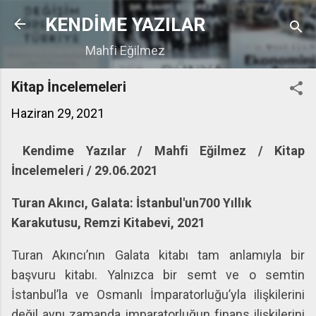
Ana içeriğe atla
KENDİME YAZILAR
Mahfi Eğilmez
Kitap İncelemeleri
Haziran 29, 2021
Kendime Yazılar / Mahfi Eğilmez / Kitap
İncelemeleri / 29.06.2021
Turan Akıncı, Galata: İstanbul'un700 Yıllık
Karakutusu, Remzi Kitabevi, 2021
Turan Akıncı’nın Galata kitabı tam anlamıyla bir
başvuru kitabı. Yalnızca bir semt ve o semtin
İstanbul’la ve Osmanlı İmparatorluğu’yla ilişkilerini
değil aynı zamanda imparatorluğun finans ilişkilerini