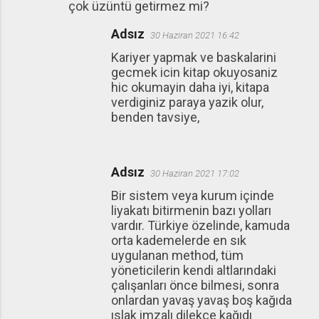
çok üzüntü getirmez mi?
Adsız
30 Haziran 2021 16:42
Kariyer yapmak ve baskalarini
gecmek icin kitap okuyosaniz
hic okumayin daha iyi, kitapa
verdiginiz paraya yazik olur,
benden tavsiye,
Adsız
30 Haziran 2021 17:02
Bir sistem veya kurum içinde
liyakatı bitirmenin bazı yolları
vardır. Türkiye özelinde, kamuda
orta kademelerde en sık
uygulanan method, tüm
yöneticilerin kendi altlarındaki
çalışanları önce bilmesi, sonra
onlardan yavaş yavaş boş kağıda
ıslak imzalı dilekçe kağıdı