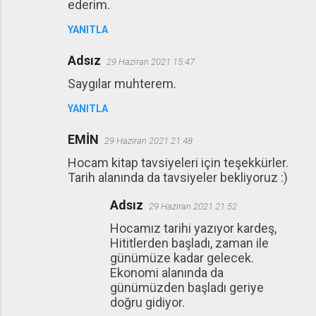
ederim.
u
YANITLA
m
l
Adsız
29 Haziran 2021 15:47
a
Saygılar muhterem.
r
YANITLA
EMİN
29 Haziran 2021 21:48
Hocam kitap tavsiyeleri için teşekkürler.
Tarih alanında da tavsiyeler bekliyoruz :)
Adsız
29 Haziran 2021 21:52
Hocamız tarihi yazıyor kardeş,
Hititlerden başladı, zaman ile
günümüze kadar gelecek.
Ekonomi alanında da
günümüzden başladı geriye
doğru gidiyor.