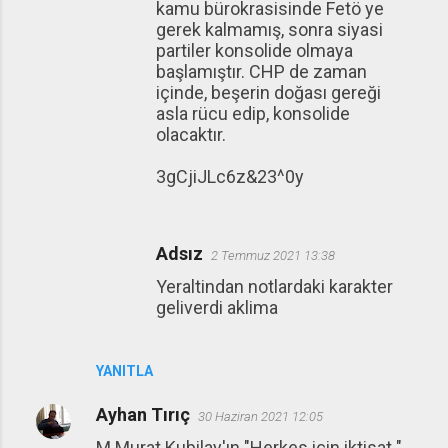
kamu bürokrasisinde Fetö ye
gerek kalmamış, sonra siyasi
partiler konsolide olmaya
başlamıştır. CHP de zaman
içinde, beşerin doğası gereği
asla rücu edip, konsolide
olacaktır.
3gCjiJLc6z&23^0y
Adsız
2 Temmuz 2021 13:38
Yeraltindan notlardaki karakter
geliverdi aklima
YANITLA
Ayhan Tırıç
30 Haziran 2021 12:05
M.Murat Kubilay'ın "Herkes için iktisat "