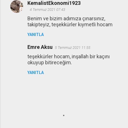
KemalistEkonomi1923
4 Temmuz 2021 07:43
Benim ve bizim adımıza çınarsınız,
takipteyiz, teşekkürler kıymetli hocam
YANITLA
Emre Aksu
5 Temmuz 2021 11:55
teşekkürler hocam, inşallah bir kaçını
okuyup bitireceğim.
YANITLA