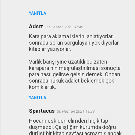
YANITLA
Adsız
30 Haziran 2021 07:49
Kara para aklama işlerini anlatıyorlar
sonrada soran sorgulayan yok diyorlar
kitaplar yazıyorlar.
Varlık barışı yine uzatıldı bu zaten
karapara nın meşrulaştırılması sonuçta
para nasıl gelirse gelsin demek. Ondan
sonrada hukuk adalet beklemek çok
komik artık.
YANITLA
Spartacus
30 Haziran 2021 11:29
Hocam eskiden elimden hiç kitap
düşmezdi. Çalıştığım kurumda doğru
dürüst bir kitap sayfası açmamış ancak