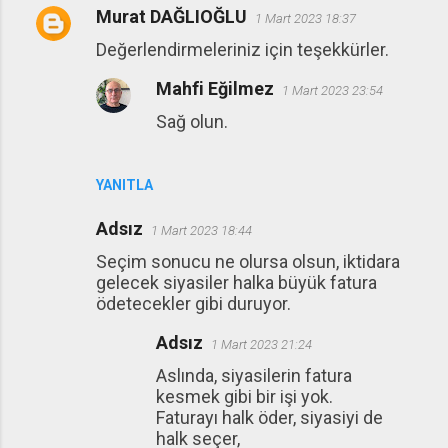
Murat DAĞLIOĞLU
1 Mart 2023 18:37
Değerlendirmeleriniz için teşekkürler.
Mahfi Eğilmez
1 Mart 2023 23:54
Sağ olun.
YANITLA
Adsız
1 Mart 2023 18:44
Seçim sonucu ne olursa olsun, iktidara
gelecek siyasiler halka büyük fatura
ödetecekler gibi duruyor.
Adsız
1 Mart 2023 21:24
Aslında, siyasilerin fatura
kesmek gibi bir işi yok.
Faturayı halk öder, siyasiyi de
halk seçer,