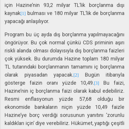
için Hazine’nin 93,2 milyar TL’lik borçlanma dışı
kaynak
bulması ve 180 milyar TL’lik de borçlanma
[1]
yapacağı anlaşılıyor.
Program bu üç ayda dış borçlanma yapılmayacağını
öngörüyor. Bu çok normal çünkü CDS priminin aşırı
riskli alanda olması dolayısıyla dış borçlanma faizleri
çok yüksek. Bu durumda Hazine toplam 180 milyar
TL tutarındaki borçlanmanın tamamını iç borçlanma
olarak piyasadan yapacak.
Bugün itibarıyla
[2]
gösterge faizin oranı yüzde 10,49.
Bu faizi,
[3]
Hazine’nin iç borçlanma faizi olarak kabul edebiliriz.
Resmi enflasyonun yüzde 57,68 olduğu bir
ekonomide bankaların niçin yüzde 10,49 faizle
Hazine’ye borç verdiği sorusunun yanıtını ‘zorunlu
kaldıkları için’ diye verebiliriz. Hükümet, yaptığı çeşitli