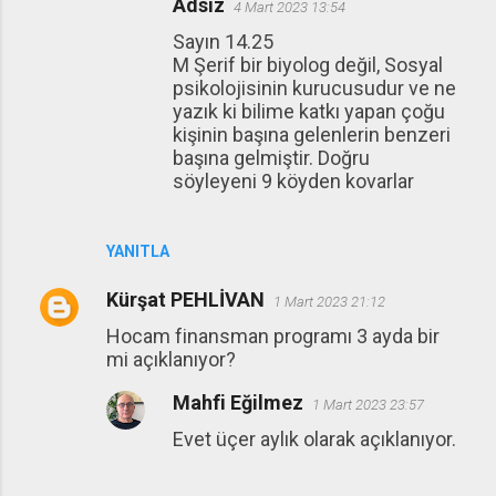
Adsız
4 Mart 2023 13:54
Sayın 14.25
M Şerif bir biyolog değil, Sosyal
psikolojisinin kurucusudur ve ne
yazık ki bilime katkı yapan çoğu
kişinin başına gelenlerin benzeri
başına gelmiştir. Doğru
söyleyeni 9 köyden kovarlar
YANITLA
Kürşat PEHLİVAN
1 Mart 2023 21:12
Hocam finansman programı 3 ayda bir
mi açıklanıyor?
Mahfi Eğilmez
1 Mart 2023 23:57
Evet üçer aylık olarak açıklanıyor.