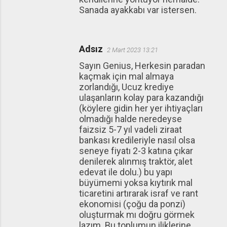
Sanada ayakkabı var istersen.
Adsız
2 Mart 2023 13:21
Sayın Genius, Herkesin paradan
kaçmak için mal almaya
zorlandığı, Ucuz krediye
ulaşanların kolay para kazandığı
(köylere gidin her yer ihtiyaçları
olmadığı halde neredeyse
faizsiz 5-7 yıl vadeli ziraat
bankası kredileriyle nasıl olsa
seneye fiyatı 2-3 katına çıkar
denilerek alınmış traktör, alet
edevat ile dolu.) bu yapı
büyümemi yoksa kıytırık mal
ticaretini artırarak israf ve rant
ekonomisi (çoğu da ponzi)
oluşturmak mı doğru görmek
lazım. Bu toplumun iliklerine