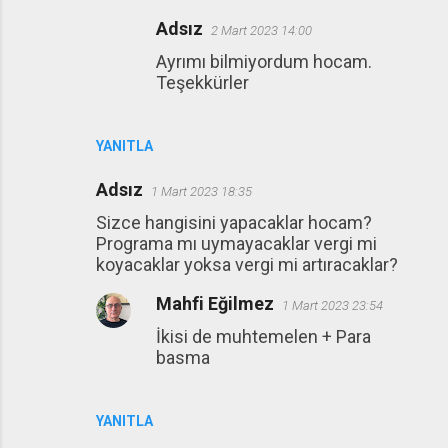
Adsız
2 Mart 2023 14:00
Ayrımı bilmiyordum hocam.
Teşekkürler
YANITLA
Adsız
1 Mart 2023 18:35
Sizce hangisini yapacaklar hocam?
Programa mı uymayacaklar vergi mi
koyacaklar yoksa vergi mi artıracaklar?
Mahfi Eğilmez
1 Mart 2023 23:54
İkisi de muhtemelen + Para
basma
YANITLA