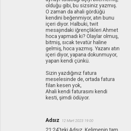
olduğu gibi, bu sizsiniz yazmış.
O zaman da ahali gördüğü
kendini beğenmiyor, atın bunu
içeri diyor. Halbuki, twit
mesajındaki iğrençlikleri Ahmet
hoca yapmadı ki? Olaylar olmuş,
bitmiş, sıcak tevatür haline
gelmiş, hoca yazmış. Yazanı atın
içeri diyor, yapana dokunmuyor,
yapan kendi çünkü.
Sizin yazdığınız fatura
meselesinde de, ortada fatura
filan kesen yok,
Ahali kendi faturasını kendi
kesti, şimdi ödüyor.
Adsız
12 Mart 2023 19:00
21:24'teki Adsız. Kelimenin tam