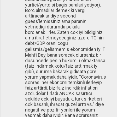
yurtici/yurtdisi bagis paralari yetiyor).
Borc almadilar demek ki vergi
arttiracaklar diye second
guess’lemissiniz ama paranin
yetmedigi durumda pekala
borclanabilirler. Zaten cok iyi bildiginiz
ama itiraf etmeyeceginiz uzere TC’nin
debt/GDP orani cogu
gelismis/gelismemis ekonomiden iyi 
Mahfi Bey, bana soracak olursaniz bir
dusuncede pesin hukumlu olmaktansa
(faiz indirmek kotu/faiz arttirmak iyi
gibi), duruma bakarak gidisata gore
yorum yapmak daha iyidir. “Coronavirus
sonrasi her ekonomi temkinli ilerleyip
faiz arttirdi, biz faiz indirdik inflation
azdi, dolar firladi ANCAK sasirtici
sekilde cok iyi buyuduk, turk sirketleri
cok basarili, ihracat guzel artti vs.” diye
negatif ve pozitif yonleri ile yorum
yapmak daha iyidir. Bana sorarsaniz