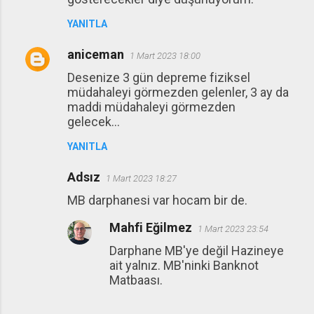
r
YANITLA
u
m
aniceman
1 Mart 2023 18:00
l
Desenize 3 gün depreme fiziksel
a
müdahaleyi görmezden gelenler, 3 ay da
r
maddi müdahaleyi görmezden
gelecek...
YANITLA
Adsız
1 Mart 2023 18:27
MB darphanesi var hocam bir de.
Mahfi Eğilmez
1 Mart 2023 23:54
Darphane MB'ye değil Hazineye
ait yalnız. MB'ninki Banknot
Matbaası.