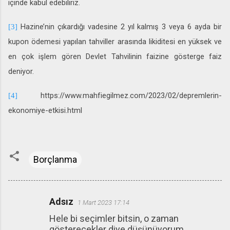
içinde kabul edebiliriz.
Hazine’nin çıkardığı vadesine 2 yıl kalmış 3 veya 6 ayda bir
[3]
kupon ödemesi yapılan tahviller arasında likiditesi en yüksek ve
en çok işlem gören Devlet Tahvilinin faizine gösterge faiz
deniyor.
https://www.mahfiegilmez.com/2023/02/depremlerin-
[4]
ekonomiye-etkisi.html
Borçlanma
Adsız
1 Mart 2023 17:14
Y
Hele bi seçimler bitsin, o zaman
o
gösterecekler diye düşünüyorum.