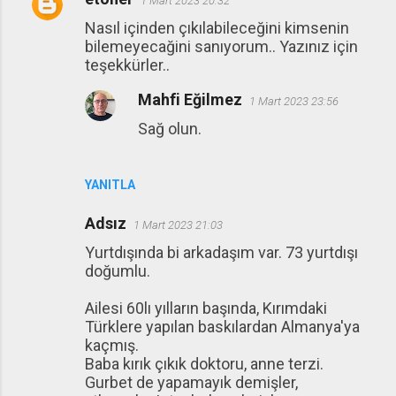
1 Mart 2023 20:32
Nasıl içinden çıkılabileceğini kimsenin
bilemeyecağini sanıyorum.. Yazınız için
teşekkürler..
Mahfi Eğilmez
1 Mart 2023 23:56
Sağ olun.
YANITLA
Adsız
1 Mart 2023 21:03
Yurtdışında bi arkadaşım var. 73 yurtdışı
doğumlu.
Ailesi 60lı yılların başında, Kırımdaki
Türklere yapılan baskılardan Almanya'ya
kaçmış.
Baba kırık çıkık doktoru, anne terzi.
Gurbet de yapamayık demişler,