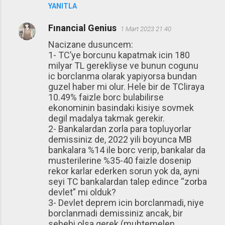
YANITLA
Fınancial Genius
1 Mart 2023 21:40
Nacizane dusuncem:
1- TC’ye borcunu kapatmak icin 180
milyar TL gerekliyse ve bunun cogunu
ic borclanma olarak yapiyorsa bundan
guzel haber mi olur. Hele bir de TCliraya
10.49% faizle borc bulabilirse
ekonominin basindaki kisiye sovmek
degil madalya takmak gerekir.
2- Bankalardan zorla para topluyorlar
demissiniz de, 2022 yili boyunca MB
bankalara %14 ile borc verip, bankalar da
musterilerine %35-40 faizle dosenip
rekor karlar ederken sorun yok da, ayni
seyi TC bankalardan talep edince “zorba
devlet” mi olduk?
3- Devlet deprem icin borclanmadi, niye
borclanmadi demissiniz ancak, bir
sebebi olsa gerek (muhtemelen