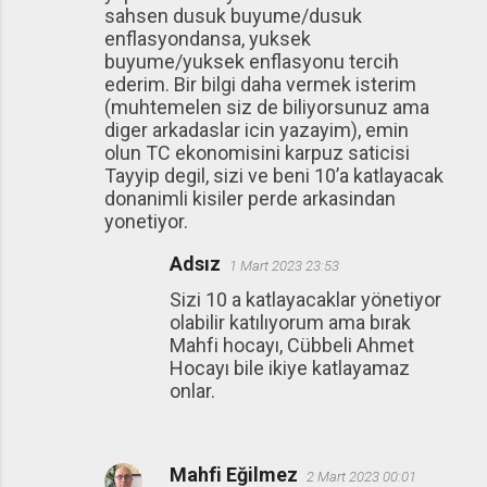
sahsen dusuk buyume/dusuk
enflasyondansa, yuksek
buyume/yuksek enflasyonu tercih
ederim. Bir bilgi daha vermek isterim
(muhtemelen siz de biliyorsunuz ama
diger arkadaslar icin yazayim), emin
olun TC ekonomisini karpuz saticisi
Tayyip degil, sizi ve beni 10’a katlayacak
donanimli kisiler perde arkasindan
yonetiyor.
Adsız
1 Mart 2023 23:53
Sizi 10 a katlayacaklar yönetiyor
olabilir katılıyorum ama bırak
Mahfi hocayı, Cübbeli Ahmet
Hocayı bile ikiye katlayamaz
onlar.
Mahfi Eğilmez
2 Mart 2023 00:01