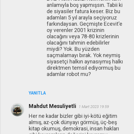
anlamıyla boş yapmışsın. Tabii ki
de siyasiler fatura keser. Biz bu
adamları 5 yıl arayla seçiyoruz
farkındaysan. Geçmişte Ecevit'e
oy verenler 2001 krizinin
olacağını veya 78-80 krizlerinin
olacağını tahmin edebilirler
miydi? Yok. Bu yüzden
saçmalamayı bırak. Yok neymiş
siyasetçi halkın aynasıymış halkı
direktmen temsil ediyormuş bu
adamlar robot mu?
YANITLA
Mahdut Mesuliyetli
1 Mart 2023 19:59
Her ne kadar bizler gibi iyi-kötü eğitim
almış, az-çok dünyayı görmüş, üç-beş
kitap okumuş, demokrasi, insan hakları